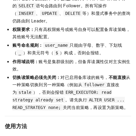
的
语句会路由到
Follower。所有写操作
SELECT
（
、
、
等）和显式事务中的查询
INSERT
UPDATE
DELETE
仍路由到
Leader。
权限要求：
只有高权限账号或账号自身可以配置备库读策略，
其他账号无法配置。
账号命名规则：
只能由字母、数字、下划线
user_name
（
）和美元符号（
）构成，否则会报错。
_
$
作用域说明：
账号是集群级别的，但备库读属性仅对主实例生
效。
切换读策略必须先关闭：
对已启用备库读的账号，
不能直接
从
一种策略切换到另一种策略（例如从
直接改
follower
为
），否则会报错
stale
ERR_EXECUTOR: read
。请先执行
strategy already set
ALTER USER ...
关闭当前策略，再设置为新策略。
READ_STRATEGY none;
使用方法