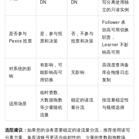
DN
DN
写分离使用独
立的只读实例
Follower
承
担高可用切换
是否参与
是，参与投
否，不参与
职责，
Paxos
投票
票和决策
投票和决策
Learner
不影
响高可用
有影响，可
高强度查询备
对系统的影
能影响高可
无影响
库会拖慢日志
响
用切换
复制
临时查数、
大数据拖数
稳定的读流
按流量稳定性
适用场景
等少量随机
量分流
与规模选择
流量
选型建议：
如果您的业务需要稳定的读流量分流，推荐使用读写
分离方案。备库读账号更适合临时性的、少量的查数和拖数场