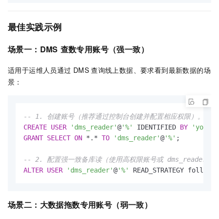
最佳实践示例
场景一：DMS
查数专用账号（强一致）
适用于运维人员通过
DMS
查询线上数据、要求看到最新数据的场
景：
-- 1. 创建账号（推荐通过控制台创建并配置相应权限）。
CREATE
USER
'dms_reader'
@
'%'
 IDENTIFIED 
BY
'your_s
GRANT
SELECT
ON
*
.
*
TO
'dms_reader'
@
'%'
;

-- 2. 配置强一致备库读（使用高权限账号或 dms_reader 
ALTER
USER
'dms_reader'
@
'%'
 READ_STRATEGY follower
场景二：大数据拖数专用账号（弱一致）