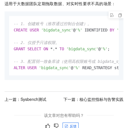
适用于大数据团队定期拖取数据、对实时性要求不高的场景：
-- 1. 创建账号（推荐通过控制台创建）。
CREATE
USER
'bigdata_sync'
@
'%'
 IDENTIFIED 
BY
'your
-- 2. 仅授予只读权限。
GRANT
SELECT
ON
*
.
*
TO
'bigdata_sync'
@
'%'
;

-- 3. 配置弱一致备库读（使用高权限账号或 bigdata_syn
ALTER
USER
'bigdata_sync'
@
'%'
 READ_STRATEGY stale;
上一篇：
Sysbench测试
下一篇：
核心监控指标与告警实践
该文章对您有帮助吗？
反馈