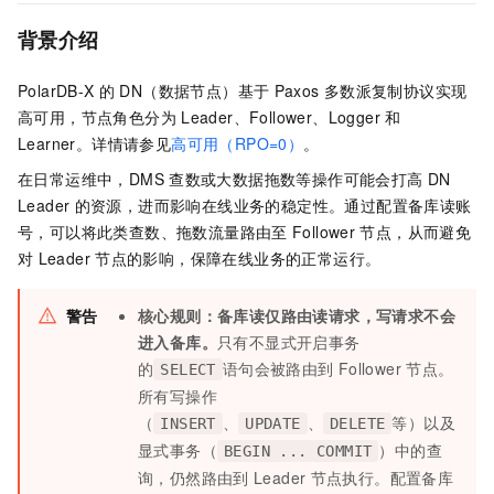
背景介绍
PolarDB-X
的
DN（数据节点）基于
Paxos
多数派复制协议实现
高可用，节点角色分为
Leader、Follower、Logger
和
Learner。详情请参见
高可用（RPO=0）
。
在日常运维中，DMS
查数或大数据拖数等操作可能会打高
DN
Leader
的资源，进而影响在线业务的稳定性。通过配置备库读账
号，可以将此类查数、拖数流量路由至
Follower
节点，从而避免
对
Leader
节点的影响，保障在线业务的正常运行。
警告
核心规则：备库读仅路由读请求，写请求不会
进入备库。
只有不显式开启事务
的
语句会被路由到
Follower
节点。
SELECT
所有写操作
（
、
、
等）以及
INSERT
UPDATE
DELETE
显式事务（
）中的查
BEGIN ... COMMIT
询，仍然路由到
Leader
节点执行。配置备库