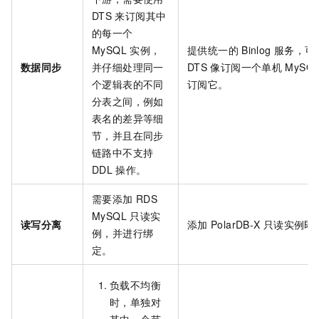
DTS
来订阅其中
的每一个
MySQL
实例，
提供统一的
Binlog
服务，可
数据同步
并仔细处理同一
DTS
像订阅一个单机
MySQ
个逻辑表的不同
订阅它。
分表之间，例如
表名的差异等细
节，并且在同步
链路中不支持
DDL
操作。
需要添加
RDS
MySQL
只读实
读写分离
添加
PolarDB-X
只读实例即
例，并进行绑
定。
负载不均衡
时，单独对