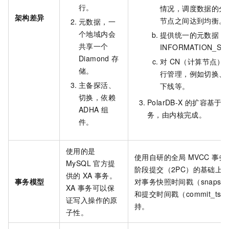
行。
情况，调度数据的分
架构差异
节点之间达到均衡。
元数据，一
个地域内会
提供统一的元数据，
共享一个
INFORMATION_S
Diamond
存
对
CN（计算节点）
储。
行管理，例如切换、
主备探活、
下线等。
切换，依赖
PolarDB-X
的扩容基于
ADHA
组
务，由内核完成。
件。
使用的是
使用自研的全局
MVCC
事务
MySQL
官方提
阶段提交（2PC）的基础上
供的
XA
事务。
事务模型
对事务快照时间戳（snapshot
XA
事务可以保
和提交时间戳（commit_ts
证写入操作的原
持。
子性。