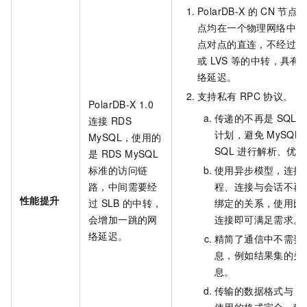
PolarDB-X
的
CN
节点
点均在一个物理网络中，
点对点的直连，不经过任
或
LVS
等的中转，具有
络延迟。
支持私有
RPC
协议。
PolarDB-X 1.0
传递的不再是
SQL
连接
RDS
计划，避免
MySQL
MySQL，使用的
SQL
进行解析、优化
是
RDS MySQL
标准的访问链
使用异步模型，连接
路，中间需要经
程、连接与会话不再
性能提升
过
SLB
的中转，
绑定的关系，使用比
会增加一跳的网
连接即可满足需求。
络延迟。
精简了通信中不需要
息，例如结果集的头
息。
传输的数据格式与
C