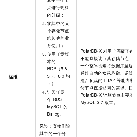
其中一个节
点进行规格
的升级；
将其中的某
个存储节点
给其他的业
务使用；
PolarDB-X
对用户屏蔽了存
使用任意版
不能直接访问其存储节点，
本的
一个整体视角将数据库呈现
RDS（5.6、
通过自动的负载均衡、逻辑
B
5.7、8.0
均
运维
混合负载的
HTAP
等能力来
可）；
储节点直接访问的需求。目
订阅任意一
PolarDB-X
计算节点主要基
个
RDS
MySQL 5.7
版本。
MySQL
的
Binlog。
风险：直接删除
其中的一个分