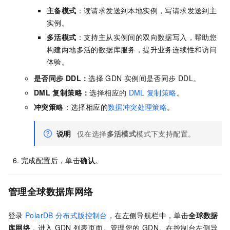
主备模式
：读请求发送到本地实例，写请求发送到主
实例。
多活模式
：支持主从实例间的双向数据写入，帮助您
构建两地多活的数据库服务，提升业务连续性和访问
体验。
是否同步
DDL：
选择
GDN
实例间是否同步
DDL。
DML
复制策略：
选择相应的
DML
复制策略
。
冲突策略
：选择相应的
数据冲突处理策略
。
说明
仅在选择
多活模式
模式下支持配置。
完成配置后，单击
确认
。
管理全球数据库网络
登录
PolarDB
分布式版控制台
，在左侧导航栏中，单击
全球数据
库网络
，进入
GDN
列表页面。管理您的
GDN。在控制台左侧导