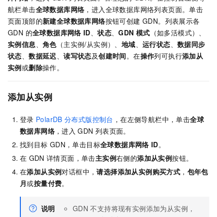
航栏单击
全球数据库网络
，进入全球数据库网络列表页面。单击
页面顶部的
新建全球数据库网络
按钮可创建 GDN。列表展示各
GDN 的
全球数据库网络
ID
、
状态
、
GDN
模式
（如多活模式）、
实例信息
、
角色
（主实例/从实例）、
地域
、
运行状态
、
数据同步
状态
、
数据延迟
、
读写状态
及
创建时间
。在
操作
列可执行
添加从
实例
或
删除
操作。
添加从实例
登录
PolarDB
分布式版控制台
，在左侧导航栏中，单击
全球
数据库网络
，进入
GDN
列表页面。
找到目标
GDN，单击目标
全球数据库网络
ID
。
在
GDN
详情页面，单击
主实例
右侧的
添加从实例
按钮。
在
添加从实例
对话框中，
请选择添加从实例购买方式
，
包年包
月
或
按量付费
。
说明
GDN
不支持将现有实例添加为从实例，