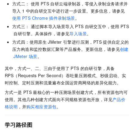
方式二： 使用
PTS
自研云端录制器，零侵入录制业务请求并
导入
1
中的自研交互中进行进一步设置。更多信息，请参见
使用
PTS Chrome
插件录制场景
。
方式三： 通过脚本导入场景导入
PTS
自研交互中，使用
PTS
自研引擎。具体操作，请参见
导入场景
。
方式四：使用原生
JMeter
引擎进行压测，PTS
提供自定义的
压力构造和监控数据汇聚等产品服务。更新信息，请参见
创建
JMeter
场景
。
其中，方式一、二、三由于使用了
PTS
的自研引擎，具备
RPS（Requests Per Second）吞吐量压测模式、秒级启动、实
时控制、定时压测和流量遍布全国运营商网络的差异化能力。
方式一是
PTS
最核心的一种压测场景创建方式，所有资源包均可
使用。其他几种创建方式面向不同规格资源包开放，详见
产品价
格说明
，并
购买相应资源包
。
学习路径图