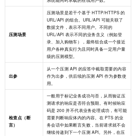
系统能同时承载的在线用户数。
压测场景是若干个基于
HTTP/HTTPS
的
URL/API
的组合。URL/API
可能关联了
数据文件，表示不同用户。不同的
压测场景
URL/API
表示不同的业务含义（例如登
录、加入购物车），最终组合成一个接近
用户各种真实行为且同时具备一定用户量
级的压测模型。
从一个压测
API
的应答中截取需要的内容
出参
作为出参，供后续的压测
API
作为参数使
用。
一般用于标记业务成功与否，从而验证压
测请求的响应是否符合预期。有时候响应
码是
200
并不代表业务处理成功，有可能
检查点（断
需要判断响应体内的内容。在
PTS
的业
言）
务会话中如果断言失败，当前请求就不会
继续传递到下一个压测
API。另外，在压