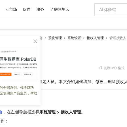
云市场
伙伴
服务
了解阿里云
AI 特惠
数据与 API
成为产品伙伴
企业增值服务
最佳实践
价格计算器
AI 场景体
基础软件
产品伙伴合
阿里云认证
市场活动
配置报价
大模型
能测试 PTS 3.0
操作指南
系统管理
系统设置
接收人管理
管理接收人
自助选配和估算价格
步到位
域名与网站
智启 AI 普惠权益
产品生态集成认证中心
企业支持计划
云上春晚
Qwen Audio：打造专属 AI 语音助手
千问官方 MaaS 平台，为开发者和 Agent 而生，新用户赠送 1 亿 + tokens 额度
云服务器 EC
一句话生成原生
AI Coding
阿里云Maa
2026 阿里云
为企业打
数据集
Windows
大模型认证
模型
NEW
NEW
格式还原
值低价云产品抢先购
提供智能易用的域名与建站服务
至高享 1亿+免费 tokens，加速 Al 应用落地
Qwen-Audio-3.0-Realtime 端到端实时语音角色扮演
安全可靠、弹
输入一句话想法,
智能编程，一键
人
产品生态伙伴
专家技术服务
云上奥运之旅
弹性计算合作
阿里云中企出
手机三要素
宝塔 Linux
全部认证
价格优势
开源旗舰模型
对象存储 OSS
即刻拥有 DeepSeek-V4-Pro
阿里云 OPC 创新助力计划
云数据库 RD
一键部署幻兽
AI 电商营销
产品生态伙伴工作台
企业增值服务台
云栖战略参考
云存储合作计
云栖大会
身份实名认证
CentOS
训练营
推动算力普惠，释放技术红利
的大模型服务
最高返9万
真正可用的 1M 上下文,一次完成代码全链路开发
轻松解锁专属 DeepSeek-V4-Pro
至高百万元 Token 补贴，加速一人公司成长
稳定、安全、高性价比、高性能的云存储服务
一键购买专属
从图文生成到
复制 MD 格式
 08:52:31
云上的中国
数据库合作计
活动全景
短信
Docker
图片和
自进化智能体
人工智能平台 PAI
5 分钟轻松部署专属 QwenPaw
Token Plan 模型订阅计划
Qoder
高效搭建 AI
AI 广告创作
企业成长
大模型
NEW
HOT
信息公告
能时，需要发送通知给特定人员。本文介绍如何增加、修改、删除接收
看见新力量
云网络合作计
OCR 文字识别
JAVA
级电脑
越聪明
证享300元代金券
一站式AI开发、训练和推理服务
Qwen3.8-Max 首发尝鲜，限时加量 10 倍，夜间低至2折
从聊天伙伴进化为能主动干活的本地数字员工
面向真实软件
图文、视频一
的全部系列、模块或功
Kimi-K3
HappyHors
NEW
魔搭 Mode
loud
服务实践
官网公告
区块回到产品主页，帮助
Kimi 最新旗舰模型，长程编程与推理利器
让文字生成流
金融模力时刻
Salesforce O
版
发票查验
全能环境
Qoder CN
Claude Code + GStack 打造工程团队
千问办公，限时限量积分加倍
云原生数据库 P
低代码高效构
AI 建站
NEW
作计划
计划
创新中心
魔搭 ModelSc
健康状态
让AI从“聊天伙伴”进化为能干活的“数字员工”
覆盖公网/内网、递归/权威、移动APP等全场景解析服务
安装技能 GStack，拥有专属 AI 工程团队
你的AI工作搭子，覆盖日常办公高频场景
基于千问大模型等，支持代码智能生成、研发智能问答
0 代码专业建
客户案例
天气预报查询
操作系统
Deepseek-v4-pro
HappyHors
态合作计划
台
，在左侧导航栏选择
系统管理
>
接收人管理
。
态智能体模型
旗舰 MoE 大模型，百万上下文与顶尖推理能力
图生视频，流
Compute
同享
容器服务 Kubernetes 版 ACK
万小智 AI 建站低至 15元/月
云防火墙
AI 短剧/漫剧
快递物流查询
WordPress
成为服务伙
高校合作
式云数据仓库
点，立即开启云上创新
提供一站式管理容器应用的 K8s 服务
送.CN域名，送备案服务码
云原生的云上
AI助力短剧
操作：
GLM-5.2
Wan2.7-T
Ubuntu