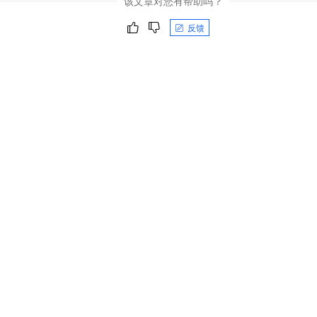
该文章对您有帮助吗？
一个 AI 助手
即刻拥有 DeepSeek-R1 满血版
超强辅助，Bol
在企业官网、通讯软件中为客户提供 AI 客服
多种方案随心选，轻松解锁专属 DeepSeek
反馈