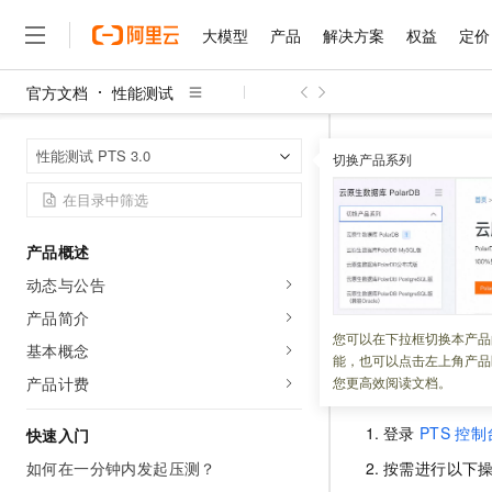
大模型
产品
解决方案
权益
定价
官方文档
性能测试
大模型
产品
解决方案
权益
定价
云市场
伙伴
服务
了解阿里云
精选产品
精选解决方案
普惠上云
产品定价
精选商城
成为销售伙伴
售前咨询
为什么选择阿里云
千问AI平台
性能测试
性
首页
性能测试 PTS 3.0
了解云产品的定价详情
切换产品系列
大模型服务平台百炼
睿译宝，AI翻译排版一
普惠上云 官方力荐
分销伙伴
在线服务
网站建设
什么是云计算
大
大模型服务与应用平台
上传文档即自动完成翻译和
云服务器38元/年起，超
管理接收
咨询伙伴
多端小程序
技术领先
云上成本管理
售后服务
千问大模型
GLM-5.2：长任务时代
官方推荐返现计划
大模型
大模型
精选产品
精选解决方案
Salesforce 国际版订阅
稳定可靠
产品概述
管理和优化成本
多元化、高性能、安全可靠
推荐新用户得奖励，单订单
更新时间：
2024-08-09
销售伙伴合作计划
自助服务
动态与公告
友盟天域
安全合规
人工智能与机器学习
AI
文本生成
无影云电脑
Hermes Agent，打造
云工开物
在使用定时压测功
无影生态合作计划
在线服务
产品简介
观测云
分析师报告
随时随地安全接入的云上超
自主进化，持久记忆，越用
高校专属算力普惠，学生认
计算
互联网应用开发
您可以在下拉框切换本产品
Qwen3.8-Max
HOT
基本概念
Salesforce On Alibaba C
工单服务
能，也可以点击左上角产品
智能体时代全能旗舰模型
Tuya 物联网平台阿里云
研究报告与白皮书
云解析DNS
快速拥有专属 OpenClaw
Consulting Partner 合
操作步骤
大数据
容器
产品计费
您更高效阅读文档。
免费试用
短信专区
蓝凌 OA
Qwen3.7-Plus
AI 大模型销售与服务生
现代化应用
存储
天池大赛
登录
PTS
控制
能看、能想、能动手的多模
快速入门
云原生大数据计算服务 Max
解决方案免费试用 新老
电子合同
面向分析的企业级SaaS模
最高领取价值200元试用
如何在一分钟内发起压测？
安全
按需进行以下
网络与CDN
AI 算法大赛
Qwen3-VL-Plus
畅捷通