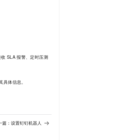
文戏情感细腻自然，动作戏激烈拳拳到肉，实现更强表演能力
支持中英文自由切换，具备更强的噪声鲁棒性
云聚AI 严选权益
SSL 证书
，一键激活高效办公新体验
精选AI产品，从模型到应用全链提效
堡垒机
AI 用量加速计划
应用
防火墙
、识别商机，让客服更高效、服务更出色。
新老同享，达量后返
千问办公
主机安全
NEW
的智能体编程平台
一站式AI生产力平台
接收
SLA
报警、定时压测
AI 应用及服务市场
伶鹊
企业级人与Agent协作平台，接入和调度多个数字员工
智能客服平台，对话机器人、对话分析、智能外呼
AI 应用
大模型服务平台百炼 - 全妙
其具体信息。
大模型
应用创作平台
多模态内容创作工具，已接入 DeepSeek
自然语言处理
数据标注
机器学习
一篇：
设置钉钉机器人
息提取
与 AI 智能体进行实时音视频通话
从文本、图片、视频中提取结构化的属性信息
构建支持视频理解的 AI 音视频实时通话应用