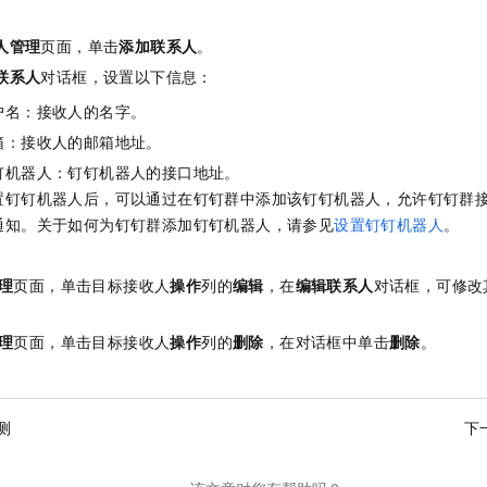
服务生态伙伴
视觉 Coding、空间感知、多模态思考等全面升级
1M上下文，专为长程任务能力而生
云工开物
企业应用
Night Plan 支持 Qwen 3.8-Max
AI 办公
NEW
Red Hat
30+ 款产品免费体验
夜间 5 折，Qwen/Meoo/TokenPlan 客户专享
AI智能应用
人管理
页面，单击
添加联系人
。
科研合作
ERP
堂（旗舰版）
SUSE
联系人
对话框，设置以下信息：
智能客服
AI 应用构建
大模型原生
CRM
2个月
自动承接线索
户名：接收人的名字。
建站小程序
Qoder
大模型服务平台百炼-应用模版
OA 办公系统
箱：接收人的邮箱地址。
HOT
NEW
面向真实软件
个人版上线、团队版降价；千问3.8-Max首发发尝鲜
丰富多元化的应用模版和解决方案
钉机器人：钉钉机器人的接口地址。
力提升
财税管理
模板建站
置钉钉机器人后，可以通过在钉钉群中添加该钉钉机器人，允许钉钉群
万有无界
大模型服务平台百炼-智能体
400电话
定制建站
通知。关于如何为钉钉群添加钉钉机器人，请参见
设置钉钉机器人
。
的模型效果
灵活可视化地构建企业级 Agent
方案
广告营销
模板小程序
秒悟
人工智能平台 PAI
理
页面，单击目标接收人
操作
列的
编辑
，在
编辑联系人
对话框，可修改
定制小程序
云端极速 AI 
新一代 AI 视频生成模型，深度适配广告营销等场景
AI Native 的算法工程平台，一站式完成建模、训练、推理服务部署
APP 开发
理
页面，单击目标接收人
操作
列的
删除
，在对话框中单击
删除
。
建站系统
测
下
AI 应用
10分钟微调：让0.6B模型媲美235B模型
多模态数据信
依托云原生高可用架构,实现Dify私有化部署
用1%尺寸在特定领域达到大模型90%以上效果