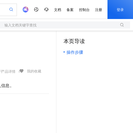
文档
备案
控制台
注册
登录
输入文档关键字查找
验
作计划
器
AI 活动
专业服务
服务伙伴合作计划
开发者社区
加入我们
服务平台百炼
阿里云 OPC 创新助力计划
本页导读
（1）
一站式生成采购清单，支持单品或批量购买
S
可编辑精美 PPT 文稿
S产品伙伴计划（繁花）
峰会
造的大模型服务与应用开发平台
轻量应用服务器
Agency Agents：拥有专属领域专家
AI 生产力先锋
Al MaaS 服务伙伴赋能合作
域名
博文
Careers
至高可申请百万元
操作步骤
性可伸缩的云计算服务
 轻松生成专业的 PPT
开启高性价比 AI 编程新体验
先锋实践拓展 AI 生产力的边界
快速构建应用程序和网站，即刻迈出上云第一步
多领域专家智能体,一键组建 AI 虚拟交付团队
Token 补贴，五大权
计划
海大会
伙伴信用分合作计划
商标
问答
社会招聘
益加速 OPC 成功
S
帕鲁游戏服务器
数字证书管理服务（原SSL证书）
HappyHorse 打造一站式影视创作平台
飞天发布时刻
HOT
划
备案
电子书
校园招聘
联机服务器，轻松开启游戏
视频创作，一键激活电商全链路生产力
全托管，含MySQL、PostgreSQL、SQL Server、MariaDB多引擎
实现全站HTTPS，呈现可信的WEB访问
所见，即是所愿
可视化编排打通从文字构思到成片全链路闭环
我的收藏
产品详情
更多支持
划
公司注册
镜像站
视频生成
语音识别与合成
 智能体与工作流应用
短信服务
漫剧工坊：一站式动画创作平台
AI 实训营
人信息。
合作伙伴培训与认证
划
上云迁移
的智能体编程平台
站生成，高效打造优质广告素材
通过阿里云百炼高效搭建AI应用,助力高效开发
快速生产连贯的高质量长漫剧
从基础到进阶，Agent 创客手把手教你
国内短信简单易用，安全可靠，秒级触达，全球覆盖200+国家和地区。
e-1.1-T2V
Qwen3-TTS-Flash
lScope
我要反馈
查询合作伙伴
畅细腻的高质量视频
离线语音合成大模型，多语言方言自适应，低延迟高稳定
n Alibaba Cloud ISV 合作
代维服务
olarDB
建企业门户网站
大数据开发治理平台 DataWorks
10 分钟搭建微信、支付宝小程序
创新加速
ope
登录合作伙伴管理后台
我要建议
站，无忧落地极速上线
以可视化方式快速构建移动和 PC 门户网站
100%兼容MySQL、PostgreSQL，兼容Oracle，支持集中和分布式
高效部署网站，快速应用到小程序
Data Agent 驱动的一站式 Data+AI 开发治理平台
e-1.1-I2V
Cosyvoice-V3-Flash
安全
畅自然，细节丰富
高表现力语音合成大模型，语音克隆听感自然
我要投诉
上云场景组合购
伴
边界网络安全防护产品
漫剧创作，剧本、分镜、视频高效生成
覆盖90%+业务场景，专享组合折扣价
2V
VPN
Fun-ASR