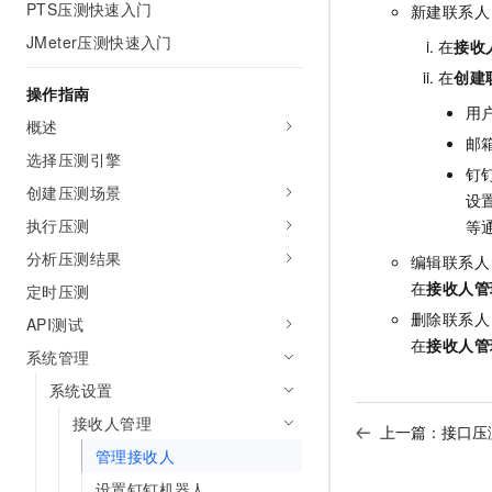
PTS压测快速入门
新建联系人
AI 产品 免费试用
网络
安全
云开发大赛
Tableau 订阅
JMeter压测快速入门
1亿+ 大模型 tokens 和 
在
接收
可观测
入门学习赛
中间件
AI空中课堂在线直播课
在
创建
140+云产品 免费试用
操作指南
大模型服务
上云与迁云
产品新客免费试用，最长1
用
数据库
概述
生态解决方案
千问AI平台-Token Plan
邮
企业出海
大模型ACA认证体验
选择压测引擎
大数据计算
钉
助力企业全员 AI 认知与能
行业生态解决方案
创建压测场景
政企业务
设
媒体服务
千问AI平台-模型体验
开发者生态解决方案
执行压测
等
在线体验全尺寸、多种模态
企业服务与云通信
分析压测结果
AI 开发和 AI 应用解决
编辑联系人
Happy 系列大模型
在
接收人管
定时压测
域名与网站
删除联系人
API测试
终端用户计算
在
接收人管
系统管理
Serverless
大模型解决方案
系统设置
接收人管理
开发工具
上一篇：
接口压
快速部署 Dify，高效搭建 
管理接收人
迁移与运维管理
设置钉钉机器人