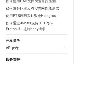
如何使用HAR文件快速开始压测
如何发起阿里云VPC内网性能测试
使用PTS压测实时数仓Hologres
如何通过JMeter支持HTTP(S)
Protobuf二进制body请求
开发参考
API参考
服务支持
常见问题
相关协议
为什么选择阿里云
大模型
产品和定