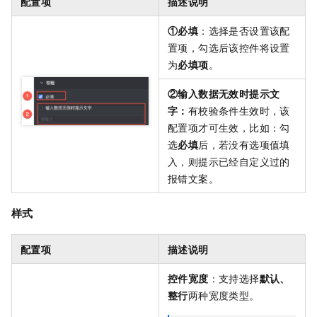
配置项
描述说明
①必填
：选择是否设置该配
置项，勾选后该控件将设置
为
必填项
。
②输入数据无效时提示文
字：
有校验条件生效时，该
配置项才可生效，比如：勾
选
必填
后，若没有选项值填
入，则提示已经自定义过的
报错文案。
样式
配置项
描述说明
控件宽度
：支持选择
默认、
整行
两种宽度类型。