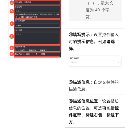
（_），最大长
度为
40
个字
符。
④填写提示
：设置控件输入
时的
提示信息
。例如
请选
择
。
⑤描述信息：
自定义控件的
描述信息。
⑥描述信息位置
：设置描述
信息的位置。可选项包括
控
件底部
、
标题右侧
、
标题下
方
。