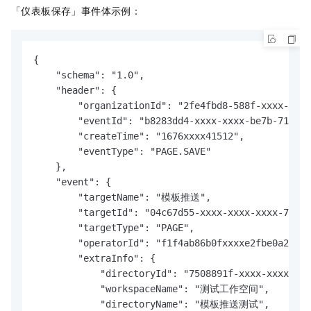
「仪表板保存」事件体示例：
{

    "schema": "1.0",

    "header": {

        "organizationId": "2fe4fbd8-588f-xxxx-xxxx
        "eventId": "b8283dd4-xxxx-xxxx-be7b-715709
        "createTime": "1676xxxx41512",

        "eventType": "PAGE.SAVE"

    },

    "event": {

        "targetName": "模板推送",

        "targetId": "04c67d55-xxxx-xxxx-xxxx-71328
        "targetType": "PAGE",

        "operatorId": "f1f4ab86b0fxxxxe2fbe0a20467
        "extraInfo": {

            "directoryId": "7508891f-xxxx-xxxx-a65
            "workspaceName": "测试工作空间",

            "directoryName": "模板推送测试",
