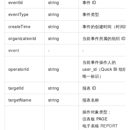
eventId
string
事件
ID
eventType
string
事件类型
createTime
string
事件的创建时间（时间戳
organizationId
string
当前事件所属的组织
ID
event
-
-
当前事件操作人的
operatorId
string
user_id（Quick BI
组织
唯一标识）
targetId
string
报表
ID
targetName
string
报表名称
操作对象类型：
仪表板 PAGE
电子表格
REPORT