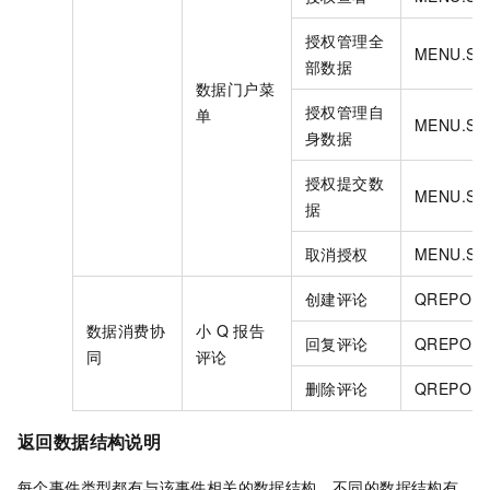
授权管理全
MENU.SH
部数据
数据门户菜
授权管理自
单
MENU.SH
身数据
授权提交数
MENU.SH
据
取消授权
MENU.ST
创建评论
QREPOR
数据消费协
小
Q
报告
回复评论
QREPORT
同
评论
删除评论
QREPORT
返回数据结构说明
每个事件类型都有与该事件相关的数据结构。不同的数据结构有