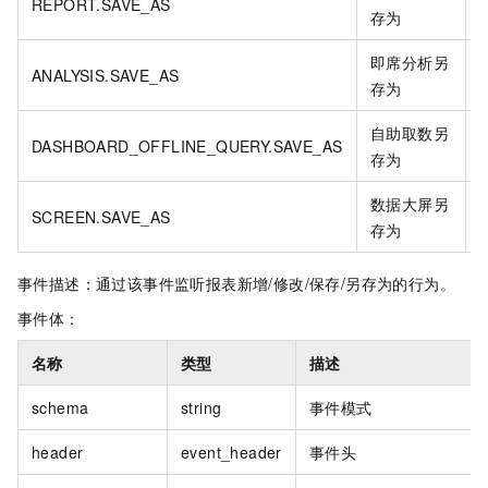
REPORT.SAVE_AS
i
存为
即席分析另
ANALYSIS.SAVE_AS
i
存为
自助取数另
DASHBOARD_OFFLINE_QUERY.SAVE_AS
i
存为
数据大屏另
SCREEN.SAVE_AS
i
存为
事件描述：通过该事件监听报表新增/修改/保存/另存为的行为。
事件体：
名称
类型
描述
schema
string
事件模式
header
event_header
事件头