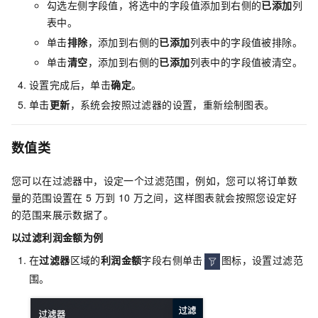
勾选左侧字段值，将选中的字段值添加到右侧的
已添加
列
表中。
单击
排除
，添加到右侧的
已添加
列表中的字段值被排除。
单击
清空
，添加到右侧的
已添加
列表中的字段值被清空。
设置完成后，单击
确定
。
单击
更新
，系统会按照过滤器的设置，重新绘制图表。
数值类
您可以在过滤器中，设定一个过滤范围，例如，您可以将订单数
量的范围设置在
5
万到
10
万之间，这样图表就会按照您设定好
的范围来展示数据了。
以过滤利润金额为例
在
过滤器
区域的
利润金额
字段右侧单击
图标，设置过滤范
围。