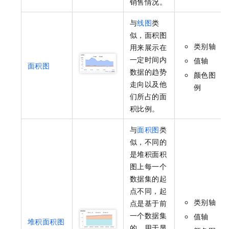
销售情况。
与
线图
类
似，面积图
类别轴
用来展示在
一定时间内
值轴
面积图
数据的趋势
颜色图
走向以及他
例
们所占的面
积比例。
与
面积图
类
似，不同的
是堆积面积
图上每一个
数据集的起
点不同，起
类别轴
点是基于前
一个数据集
值轴
堆积面积图
的，用于显