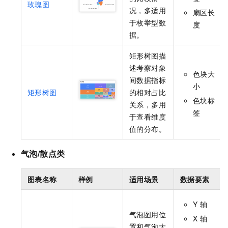
玫瑰图
况，多适用
扇区长
于枚举型数
度
据。
矩形树图描
述考察对象
色块大
间数据指标
小
矩形树图
的相对占比
色块标
关系，多用
签
于查看维度
值的分布。
气泡/散点类
图表名称
样例
适用场景
数据要素
Y
轴
气泡图用位
X
轴
置和气泡大