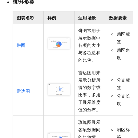
饼/环形类
图表名称
样例
适用场景
数据要素
饼图常用于
扇区标
展示数据中
签
饼图
各项的大小
扇区角
与各项总和
度
的比例。
雷达图用来
展示分析所
分支标
得的数字或
签
雷达图
比率，多用
分支长
于展示维度
度
值的分布。
玫瑰图展示
各项数据间
扇区标
的比较情
签