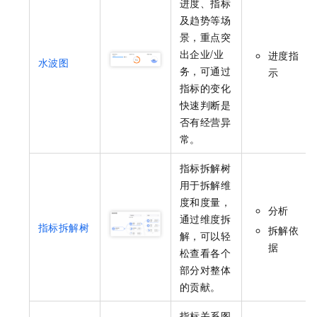
进度、指标
及趋势等场
景，重点突
出企业/业
进度指
水波图
务，可通过
示
指标的变化
快速判断是
否有经营异
常。
指标拆解树
用于拆解维
度和度量，
分析
通过维度拆
指标拆解树
拆解依
解，可以轻
据
松查看各个
部分对整体
的贡献。
指标关系图