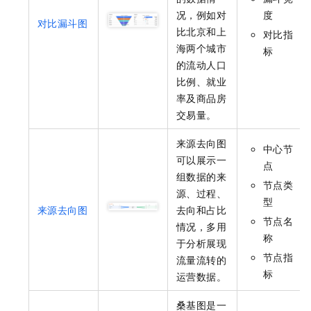
况，例如对
度
对比漏斗图
比北京和上
对比指
海两个城市
标
的流动人口
比例、就业
率及商品房
交易量。
来源去向图
中心节
可以展示一
点
组数据的来
节点类
源、过程、
型
来源去向图
去向和占比
节点名
情况，多用
称
于分析展现
节点指
流量流转的
标
运营数据。
桑基图是一