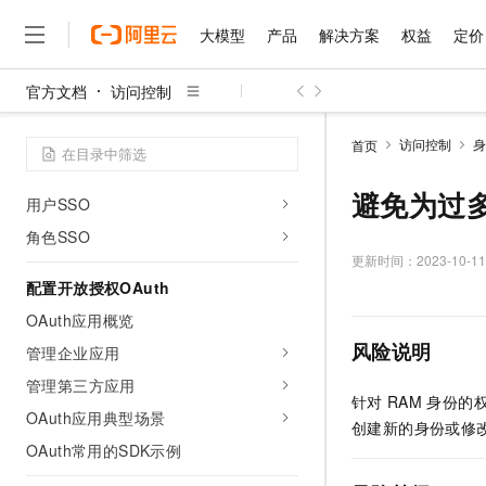
权限策略语言
大模型
产品
解决方案
权益
定价
权限策略示例库
官方文档
访问控制
配置单点登录
大模型
产品
解决方案
权益
定价
云市场
伙伴
服务
了解阿里云
精选产品
精选解决方案
普惠上云
产品定价
精选商城
成为销售伙伴
售前咨询
为什么选择阿里云
千问AI平台
SSO概览
访问控制
身
首页
了解云产品的定价详情
大模型服务平台百炼
千问办公，解锁你的工作
普惠上云 官方力荐
分销伙伴
在线服务
网站建设
什么是云计算
大
SSO方式的适用场景
大模型服务与应用平台
企业级Agent产品，直接
云服务器38元/年起，超
避免为过多
用户SSO
咨询伙伴
多端小程序
技术领先
云上成本管理
售后服务
千问大模型
Agency Agents：拥
官方推荐返现计划
角色SSO
大模型
大模型
精选产品
精选解决方案
Salesforce 国际版订阅
稳定可靠
管理和优化成本
多元化、高性能、安全可靠
推荐新用户得奖励，单订单
更新时间：
2023-10-11
销售伙伴合作计划
自助服务
友盟天域
安全合规
配置开放授权OAuth
人工智能与机器学习
AI
文本生成
无影云电脑
HappyHorse 打造一
云工开物
无影生态合作计划
在线服务
OAuth应用概览
观测云
分析师报告
随时随地安全接入的云上超
高校专属算力普惠，学生认
计算
互联网应用开发
Qwen3.8-Max
HOT
风险说明
Salesforce On Alibaba C
工单服务
管理企业应用
智能体时代全能旗舰模型
Tuya 物联网平台阿里云
研究报告与白皮书
云解析DNS
快速拥有专属 OpenClaw
Consulting Partner 合
大数据
容器
管理第三方应用
免费试用
短信专区
针对
RAM
身份的
蓝凌 OA
Qwen3.7-Plus
AI 大模型销售与服务生
OAuth应用典型场景
现代化应用
存储
天池大赛
创建新的身份或修
能看、能想、能动手的多模
云原生大数据计算服务 Max
解决方案免费试用 新老
电子合同
OAuth常用的SDK示例
面向分析的企业级SaaS模
最高领取价值200元试用
安全
网络与CDN
AI 算法大赛
Qwen3-VL-Plus
畅捷通