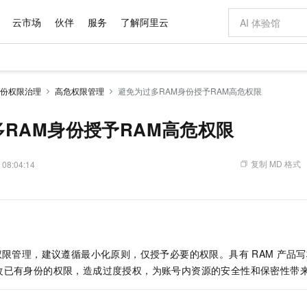
云市场
伙伴
服务
了解阿里云
AI 特惠
数据与 API
成为产品伙伴
企业增值服务
最佳实践
价格计算器
AI 场景体
基础软件
产品伙伴合
阿里云认证
市场活动
配置报价
大模型
份权限治理
高危权限管理
避免为过多RAM身份授予RAM高危权限
自助选配和估算价格
新方式
域名与网站
睿译宝，AI翻译排版一步到位
智启 AI 普惠权益
产品生态集成认证中心
企业支持计划
云上春晚
千问官方 MaaS 平台，为开发者和 Agent 而生，新用户赠送 1 亿 + tokens 额度
云服务器 EC
Qwen Aud
AI Coding
阿里云Maa
2026 阿里云
为企业打
数据集
Windows
大模型认证
模型
NEW
NEW
交付可用成果
值低价云产品抢先购
提供智能易用的域名与建站服务
上传文档即自动完成翻译和格式还原
至高享 1亿+免费 tokens，加速 Al 应用落地
安全可靠、弹
智能编程，一键
RAM身份授予RAM高危权限
产品生态伙伴
专家技术服务
云上奥运之旅
弹性计算合作
阿里云中企出
手机三要素
宝塔 Linux
全部认证
价格优势
有专属领域专家
对象存储 OSS
GLM-5.2：长任务时代开源旗舰模型
阿里云 OPC 创新助力计划
云数据库 RD
即刻拥有 DeepS
AI 电商营销
产品生态伙伴工作台
企业增值服务台
云栖战略参考
云存储合作计
云栖大会
身份实名认证
CentOS
训练营
推动算力普惠，释放技术红利
的大模型服务
最高返9万
多领域专家智能体,一键组建 AI 虚拟交付团队
至高百万元 Token 补贴，加速一人公司成长
稳定、安全、高性价比、高性能的云存储服务
真正可用的 1M 上下文,一次完成代码全链路开发
轻松解锁专属 Dee
从图文生成到
复制 MD 格式
 08:04:14
云上的中国
数据库合作计
活动全景
短信
Docker
图片和
站式影视创作平台
人工智能平台 PAI
Hermes Agent，打造自进化智能体
Token Plan 模型订阅计划
Qoder
5 分钟轻松部署
AI 广告创作
企业成长
大模型
NEW
信息公告
看见新力量
云网络合作计
OCR 文字识别
JAVA
级电脑
证享300元代金券
可视化编排打通从文字构思到成片全链路闭环
一站式AI开发、训练和推理服务
自主进化，持久记忆，越用越聪明
Qwen3.8-Max 首发尝鲜，限时加量 10 倍，夜间低至2折
面向真实软件
图文、视频一
Kimi-K3
HappyHors
NEW
魔搭 Mode
loud
服务实践
官网公告
Kimi 最新旗舰模型，长程编程与推理利器
让文字生成流
金融模力时刻
Salesforce O
版
发票查验
全能环境
Qoder CN
Claude Code + GStack 打造工程团队
千问办公，限时限量积分加倍
云原生数据库 P
低代码高效构
AI 建站
NEW
作计划
计划
创新中心
魔搭 ModelSc
健康状态
让AI从“聊天伙伴”进化为能干活的“数字员工”
覆盖公网/内网、递归/权威、移动APP等全场景解析服务
安装技能 GStack，拥有专属 AI 工程团队
你的AI工作搭子，覆盖日常办公高频场景
基于千问大模型等，支持代码智能生成、研发智能问答
0 代码专业建
客户案例
权限管理，建议遵循最小化原则，仅授予必要的权限。具有
RAM
产品写
天气预报查询
操作系统
Deepseek-v4-pro
HappyHors
态合作计划
改已有身份的权限，造成过度授权，为账号内资源的安全性和保密性带
态智能体模型
旗舰 MoE 大模型，百万上下文与顶尖推理能力
图生视频，流
Compute
同享
容器服务 Kubernetes 版 ACK
万小智 AI 建站低至 15元/月
云防火墙
AI 短剧/漫剧
快递物流查询
WordPress
成为服务伙
高校合作
式云数据仓库
点，立即开启云上创新
提供一站式管理容器应用的 K8s 服务
送.CN域名，送备案服务码
云原生的云上
AI助力短剧
GLM-5.2
Wan2.7-T
Ubuntu