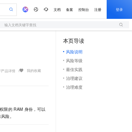
文档
备案
控制台
注册
登录
输入文档关键字查找
验
作计划
器
AI 活动
专业服务
服务伙伴合作计划
开发者社区
加入我们
服务平台百炼
阿里云 OPC 创新助力计划
本页导读
（1）
一站式生成采购清单，支持单品或批量购买
S
io：打造专属 AI 语音助手
S产品伙伴计划（繁花）
峰会
造的大模型服务与应用开发平台
轻量应用服务器
一句话生成原生可编辑精美 PPT 文稿
AI 生产力先锋
Al MaaS 服务伙伴赋能合作
域名
博文
Careers
至高可申请百万元
风险说明
性可伸缩的云计算服务
开启高性价比 AI 编程新体验
Qwen-Audio-3.0-Realtime 端到端实时语音角色扮演
输入一句话想法, 轻松生成专业的 PPT
先锋实践拓展 AI 生产力的边界
快速构建应用程序和网站，即刻迈出上云第一步
Token 补贴，五大权
计划
海大会
伙伴信用分合作计划
商标
问答
社会招聘
风险等级
益加速 OPC 成功
S
eek-V4-Pro
数字证书管理服务（原SSL证书）
一键部署幻兽帕鲁游戏服务器
飞天发布时刻
HOT
划
备案
电子书
校园招聘
最佳实践
pSeek-V4-Pro
视频创作，一键激活电商全链路生产力
全托管，含MySQL、PostgreSQL、SQL Server、MariaDB多引擎
实现全站HTTPS，呈现可信的WEB访问
一键购买专属联机服务器，轻松开启游戏
所见，即是所愿
我的收藏
产品详情
更多支持
划
公司注册
镜像站
治理建议
视频生成
语音识别与合成
专属 QwenPaw
短信服务
漫剧工坊：一站式动画创作平台
AI 实训营
HOT
合作伙伴培训与认证
治理难度
划
上云迁移
的智能体编程平台
站生成，高效打造优质广告素材
从聊天伙伴进化为能主动干活的本地数字员工
快速生产连贯的高质量长漫剧
从基础到进阶，Agent 创客手把手教你
国内短信简单易用，安全可靠，秒级触达，全球覆盖200+国家和地区。
e-1.1-T2V
Qwen3-TTS-Flash
lScope
我要反馈
查询合作伙伴
畅细腻的高质量视频
离线语音合成大模型，多语言方言自适应，低延迟高稳定
n Alibaba Cloud ISV 合作
代维服务
olarDB
建企业门户网站
大数据开发治理平台 DataWorks
10 分钟搭建微信、支付宝小程序
创新加速
ope
登录合作伙伴管理后台
我要建议
站，无忧落地极速上线
以可视化方式快速构建移动和 PC 门户网站
100%兼容MySQL、PostgreSQL，兼容Oracle，支持集中和分布式
高效部署网站，快速应用到小程序
Data Agent 驱动的一站式 Data+AI 开发治理平台
权限的
RAM
身份，可以
e-1.1-I2V
Cosyvoice-V3-Flash
安全
来风险。
畅自然，细节丰富
高表现力语音合成大模型，语音克隆听感自然
我要投诉
上云场景组合购
伴
边界网络安全防护产品
漫剧创作，剧本、分镜、视频高效生成
覆盖90%+业务场景，专享组合折扣价
2V
VPN
Fun-ASR