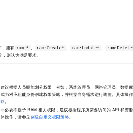
服务生态伙伴
视觉 Coding、空间感知、多模态思考等全面升级
1M上下文，专为长程任务能力而生
云工开物
企业应用
Night Plan 支持 Qwen 3.8-Max
AI 办公
NEW
Red Hat
30+ 款产品免费体验
夜间 5 折，Qwen/Meoo/TokenPlan 客户专享
AI智能应用
科研合作
ERP
堂（旗舰版）
SUSE
智能客服
AI 应用构建
大模型原生
CRM
2个月
自动承接线索
建站小程序
Qoder
大模型服务平台百炼-应用模版
OA 办公系统
HOT
NEW
面向真实软件
个人版上线、团队版降价；千问3.8-Max首发发尝鲜
丰富多元化的应用模版和解决方案
下，拥有
、
、
、
力提升
ram:*
ram:Create*
ram:Update*
ram:Delete
财税管理
模板建站
个，则认为满足要求。
万有无界
大模型服务平台百炼-智能体
400电话
定制建站
的模型效果
灵活可视化地构建企业级 Agent
方案
广告营销
模板小程序
秒悟
人工智能平台 PAI
定制小程序
云端极速 AI 
新一代 AI 视频生成模型，深度适配广告营销等场景
AI Native 的算法工程平台，一站式完成建模、训练、推理服务部署
，建议根据人员职能划分权限，例如：系统管理员、网络管理员、数据
APP 开发
方式为对应职能身份创建权限策略，并根据自身需求进行调整。具体操
策略
。
建站系统
，非必要不授予
RAM
相关权限，建议根据程序所需要访问的
API
和资
具体操作，请参见
创建自定义权限策略
。
AI 应用
10分钟微调：让0.6B模型媲美235B模型
多模态数据信
依托云原生高可用架构,实现Dify私有化部署
用1%尺寸在特定领域达到大模型90%以上效果