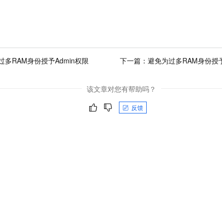
一个 AI 助手
即刻拥有 DeepSeek-R1 满血版
超强辅助，Bol
在企业官网、通讯软件中为客户提供 AI 客服
多种方案随心选，轻松解锁专属 DeepSeek
过多RAM身份授予Admin权限
下一篇：
避免为过多RAM身份授
该文章对您有帮助吗？
反馈