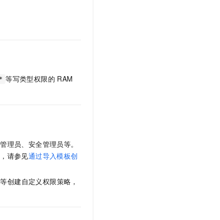
文戏情感细腻自然，动作戏激烈拳拳到肉，实现更强表演能力
支持中英文自由切换，具备更强的噪声鲁棒性
云聚AI 严选权益
SSL 证书
，一键激活高效办公新体验
精选AI产品，从模型到应用全链提效
堡垒机
AI 用量加速计划
应用
防火墙
、识别商机，让客服更高效、服务更出色。
新老同享，达量后返
千问办公
主机安全
NEW
的智能体编程平台
一站式AI生产力平台
等写类型权限的
RAM
*
AI 应用及服务市场
伶鹊
企业级人与Agent协作平台，接入和调度多个数字员工
智能客服平台，对话机器人、对话分析、智能外呼
AI 应用
大模型服务平台百炼 - 全妙
大模型
应用创作平台
多模态内容创作工具，已接入 DeepSeek
库管理员、安全管理员等。
自然语言处理
作，请参见
通过导入模板创
数据标注
源等创建自定义权限策略，
机器学习
息提取
与 AI 智能体进行实时音视频通话
从文本、图片、视频中提取结构化的属性信息
构建支持视频理解的 AI 音视频实时通话应用