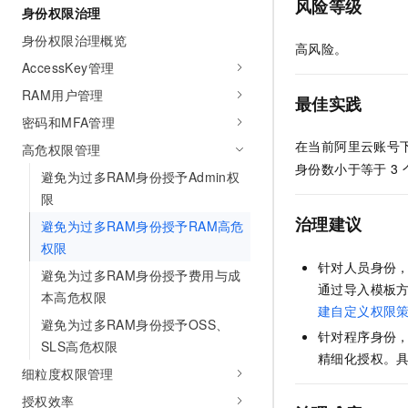
风险等级
身份权限治理
AI 产品 免费试用
网络
安全
云开发大赛
Tableau 订阅
1亿+ 大模型 tokens 和 
身份权限治理概览
高风险。
可观测
入门学习赛
中间件
AI空中课堂在线直播课
AccessKey管理
140+云产品 免费试用
大模型服务
上云与迁云
产品新客免费试用，最长1
RAM用户管理
数据库
最佳实践
生态解决方案
千问AI平台-Token Plan
密码和MFA管理
企业出海
大模型ACA认证体验
大数据计算
在当前阿里云账号
助力企业全员 AI 认知与能
高危权限管理
行业生态解决方案
政企业务
身份数小于等于
3
媒体服务
千问AI平台-模型体验
避免为过多RAM身份授予Admin权
开发者生态解决方案
在线体验全尺寸、多种模态
限
企业服务与云通信
AI 开发和 AI 应用解决
治理建议
避免为过多RAM身份授予RAM高危
Happy 系列大模型
域名与网站
权限
针对人员身份
避免为过多RAM身份授予费用与成
终端用户计算
通过导入模板
本高危权限
建自定义权限
Serverless
大模型解决方案
避免为过多RAM身份授予OSS、
针对程序身份
SLS高危权限
开发工具
精细化授权。
快速部署 Dify，高效搭建 
细粒度权限管理
迁移与运维管理
授权效率