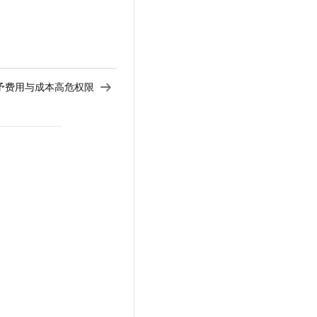
t.diy 一步搞定创意建站
构建大模型应用的安全防护体系
通过自然语言交互简化开发流程,全栈开发支持
通过阿里云安全产品对 AI 应用进行安全防护
予费用与成本高危权限