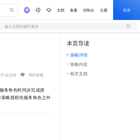
文档
备案
控制台
注册
登录
输入文档关键字查找
验
作计划
器
AI 活动
专业服务
服务伙伴合作计划
开发者社区
加入我们
服务平台百炼
阿里云 OPC 创新助力计划
本页导读
（1）
一站式生成采购清单，支持单品或批量购买
S
S产品伙伴计划（繁花）
峰会
造的大模型服务与应用开发平台
Qwen Audio：打造专属 AI 语音助手
轻量应用服务器
一句话生成原生可编辑精美 PPT 文稿
AI 生产力先锋
Al MaaS 服务伙伴赋能合作
域名
博文
Careers
NEW
至高可申请百万元
策略详情
性可伸缩的云计算服务
开启高性价比 AI 编程新体验
Qwen-Audio-3.0-Realtime 端到端实时语音角色扮演
输入一句话想法, 轻松生成专业的 PPT
先锋实践拓展 AI 生产力的边界
快速构建应用程序和网站，即刻迈出上云第一步
Token 补贴，五大权
计划
海大会
伙伴信用分合作计划
商标
问答
社会招聘
策略内容
益加速 OPC 成功
S
eek-V4-Pro
数字证书管理服务（原SSL证书）
一键部署幻兽帕鲁游戏服务器
飞天发布时刻
HOT
划
备案
电子书
校园招聘
相关文档
pSeek-V4-Pro
视频创作，一键激活电商全链路生产力
全托管，含MySQL、PostgreSQL、SQL Server、MariaDB多引擎
实现全站HTTPS，呈现可信的WEB访问
一键购买专属联机服务器，轻松开启游戏
所见，即是所愿
我的收藏
产品详情
更多支持
划
公司注册
镜像站
视频生成
语音识别与合成
专属 QwenPaw
短信服务
漫剧工坊：一站式动画创作平台
AI 实训营
HOT
对应的服务角色时同步完成授
合作伙伴培训与认证
划
上云迁移
的智能体编程平台
站生成，高效打造优质广告素材
从聊天伙伴进化为能主动干活的本地数字员工
快速生产连贯的高质量长漫剧
从基础到进阶，Agent 创客手把手教你
国内短信简单易用，安全可靠，秒级触达，全球覆盖200+国家和地区。
e-1.1-T2V
Qwen3-TTS-Flash
本策略授权给服务角色之外
lScope
我要反馈
查询合作伙伴
畅细腻的高质量视频
离线语音合成大模型，多语言方言自适应，低延迟高稳定
n Alibaba Cloud ISV 合作
代维服务
olarDB
建企业门户网站
大数据开发治理平台 DataWorks
10 分钟搭建微信、支付宝小程序
创新加速
ope
登录合作伙伴管理后台
我要建议
站，无忧落地极速上线
以可视化方式快速构建移动和 PC 门户网站
100%兼容MySQL、PostgreSQL，兼容Oracle，支持集中和分布式
高效部署网站，快速应用到小程序
Data Agent 驱动的一站式 Data+AI 开发治理平台
e-1.1-I2V
Cosyvoice-V3-Flash
安全
畅自然，细节丰富
高表现力语音合成大模型，语音克隆听感自然
我要投诉
上云场景组合购
伴
边界网络安全防护产品
漫剧创作，剧本、分镜、视频高效生成
覆盖90%+业务场景，专享组合折扣价
2V
VPN
Fun-ASR