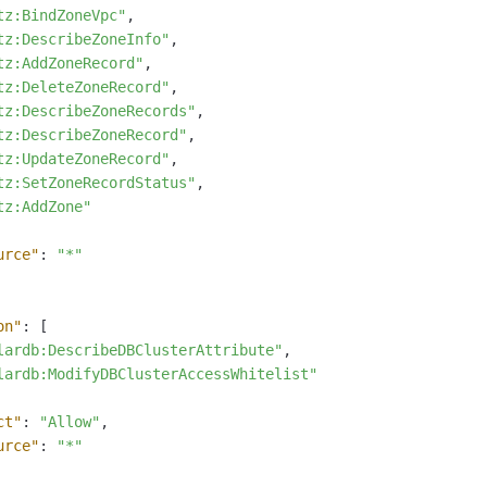
tz:BindZoneVpc"
,
tz:DescribeZoneInfo"
,
tz:AddZoneRecord"
,
tz:DeleteZoneRecord"
,
tz:DescribeZoneRecords"
,
tz:DescribeZoneRecord"
,
tz:UpdateZoneRecord"
,
tz:SetZoneRecordStatus"
,
tz:AddZone"
urce"
:
"*"
on"
:
[
lardb:DescribeDBClusterAttribute"
,
lardb:ModifyDBClusterAccessWhitelist"
ct"
:
"Allow"
,
urce"
:
"*"