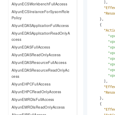
]
,
AliyunECSWorkbenchFullAccess
"Effe
AliyunECSInstanceForSysomRole
"Reso
Policy
}
,
{
AliyunEDASApplicationFullAccess
"Acti
AliyunEDASApplicationReadOnlyA
"vp
ccess
"vp
AliyunEDASFullAccess
"vp
"vp
AliyunEDASReadOnlyAccess
"vp
AliyunEDASResourceFullAccess
"vp
AliyunEDASResourceReadOnlyAc
"vp
"vp
cess
]
,
AliyunEHPCFullAccess
"Effe
AliyunEHPCReadOnlyAccess
"Reso
}
,
AliyunEMRDlsFullAccess
{
AliyunEMRDlsReadOnlyAccess
"Effe
AliyunEIPFullAccess