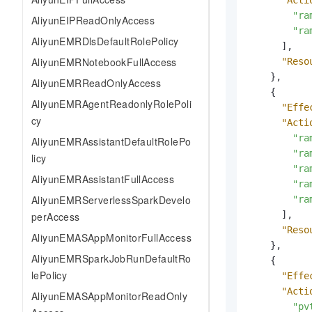
"Acti
"ra
AliyunEIPReadOnlyAccess
"ra
AliyunEMRDlsDefaultRolePolicy
]
,
AliyunEMRNotebookFullAccess
"Reso
}
,
AliyunEMRReadOnlyAccess
{
AliyunEMRAgentReadonlyRolePoli
"Effe
cy
"Acti
"ra
AliyunEMRAssistantDefaultRolePo
"ra
licy
"ra
AliyunEMRAssistantFullAccess
"ra
AliyunEMRServerlessSparkDevelo
"ra
]
,
perAccess
"Reso
AliyunEMASAppMonitorFullAccess
}
,
AliyunEMRSparkJobRunDefaultRo
{
lePolicy
"Effe
"Acti
AliyunEMASAppMonitorReadOnly
"pv