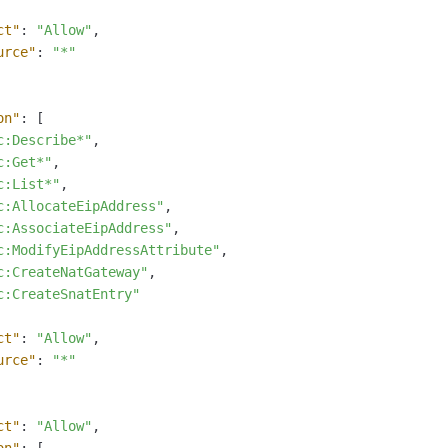
ct"
:
"Allow"
,
urce"
:
"*"
on"
:
[
c:Describe*"
,
c:Get*"
,
c:List*"
,
c:AllocateEipAddress"
,
c:AssociateEipAddress"
,
c:ModifyEipAddressAttribute"
,
c:CreateNatGateway"
,
c:CreateSnatEntry"
ct"
:
"Allow"
,
urce"
:
"*"
ct"
:
"Allow"
,