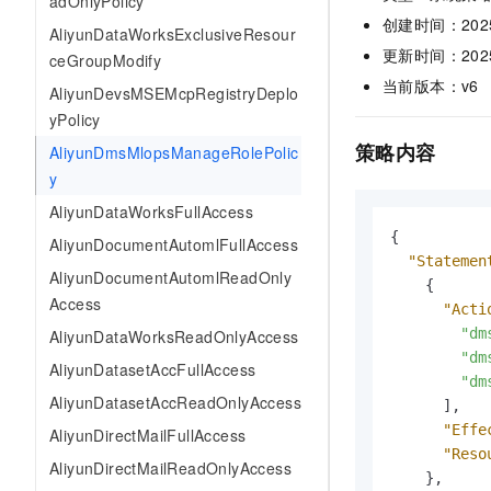
adOnlyPolicy
AI 产品 免费试用
网络
安全
云开发大赛
创建时间：2025-0
AliyunDataWorksExclusiveResour
Tableau 订阅
1亿+ 大模型 tokens 和 
更新时间：2025-1
ceGroupModify
可观测
入门学习赛
中间件
AI空中课堂在线直播课
140+云产品 免费试用
当前版本：v6
AliyunDevsMSEMcpRegistryDeplo
大模型服务
上云与迁云
产品新客免费试用，最长1
数据库
yPolicy
生态解决方案
千问AI平台-Token Plan
策略内容
企业出海
AliyunDmsMlopsManageRolePolic
大模型ACA认证体验
大数据计算
y
助力企业全员 AI 认知与能
行业生态解决方案
政企业务
媒体服务
千问AI平台-模型体验
AliyunDataWorksFullAccess
开发者生态解决方案
在线体验全尺寸、多种模态
{
AliyunDocumentAutomlFullAccess
企业服务与云通信
AI 开发和 AI 应用解决
"Statemen
AliyunDocumentAutomlReadOnly
Happy 系列大模型
{
域名与网站
Access
"Acti
"dm
AliyunDataWorksReadOnlyAccess
终端用户计算
"dm
AliyunDatasetAccFullAccess
Serverless
"dm
大模型解决方案
AliyunDatasetAccReadOnlyAccess
]
,
开发工具
"Effe
AliyunDirectMailFullAccess
快速部署 Dify，高效搭建 
"Reso
AliyunDirectMailReadOnlyAccess
迁移与运维管理
}
,