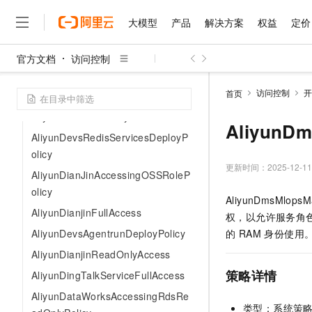
AliyunDevsFnFServicesDeployPoli
大模型
产品
解决方案
权益
定价
cy
AliyunDevsFullAccess
官方文档
访问控制
大模型
产品
解决方案
权益
定价
云市场
伙伴
服务
了解阿里云
精选产品
精选解决方案
普惠上云
产品定价
精选商城
成为销售伙伴
售前咨询
为什么选择阿里云
AliyunDevsRDSServicesDeployPol
千问AI平台
访问控制
开
首页
icy
了解云产品的定价详情
大模型服务平台百炼
千问办公，解锁你的工作
普惠上云 官方力荐
分销伙伴
在线服务
网站建设
什么是云计算
大
AliyunDevsReadOnlyAccess
大模型服务与应用平台
企业级Agent产品，直接
云服务器38元/年起，超
AliyunDm
咨询伙伴
多端小程序
技术领先
AliyunDevsRedisServicesDeployP
云上成本管理
售后服务
千问大模型
Agency Agents：拥
官方推荐返现计划
大模型
olicy
大模型
精选产品
精选解决方案
Salesforce 国际版订阅
稳定可靠
管理和优化成本
多元化、高性能、安全可靠
推荐新用户得奖励，单订单
更新时间：
2025-12-11
销售伙伴合作计划
AliyunDianJinAccessingOSSRoleP
自助服务
友盟天域
安全合规
人工智能与机器学习
AI
文本生成
olicy
无影云电脑
HappyHorse 打造一
云工开物
AliyunDmsMl
无影生态合作计划
在线服务
观测云
分析师报告
随时随地安全接入的云上超
高校专属算力普惠，学生认
AliyunDianjinFullAccess
计算
互联网应用开发
Qwen3.8-Max
权，以允许服务角
HOT
Salesforce On Alibaba C
工单服务
智能体时代全能旗舰模型
AliyunDevsAgentrunDeployPolicy
Tuya 物联网平台阿里云
研究报告与白皮书
的 RAM 身份使用
云解析DNS
快速拥有专属 OpenClaw
Consulting Partner 合
大数据
容器
免费试用
短信专区
AliyunDianjinReadOnlyAccess
蓝凌 OA
Qwen3.7-Plus
AI 大模型销售与服务生
现代化应用
存储
天池大赛
策略详情
AliyunDingTalkServiceFullAccess
能看、能想、能动手的多模
云原生大数据计算服务 Max
解决方案免费试用 新老
电子合同
AliyunDataWorksAccessingRdsRe
面向分析的企业级SaaS模
最高领取价值200元试用
安全
网络与CDN
AI 算法大赛
Qwen3-VL-Plus
类型：系统策
畅捷通