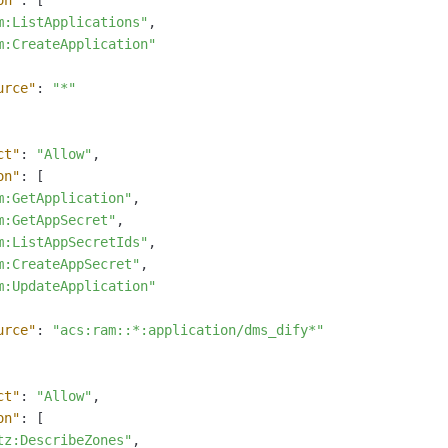
on"
:
[
m:ListApplications"
,
m:CreateApplication"
urce"
:
"*"
ct"
:
"Allow"
,
on"
:
[
m:GetApplication"
,
m:GetAppSecret"
,
m:ListAppSecretIds"
,
m:CreateAppSecret"
,
m:UpdateApplication"
urce"
:
"acs:ram::*:application/dms_dify*"
ct"
:
"Allow"
,
on"
:
[
tz:DescribeZones"
,