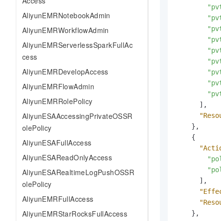
Access
"pv
AliyunEMRNotebookAdmin
"pv
"pv
AliyunEMRWorkflowAdmin
"pv
AliyunEMRServerlessSparkFullAc
"pv
cess
"pv
AliyunEMRDevelopAccess
"pv
"pv
AliyunEMRFlowAdmin
"pv
AliyunEMRRolePolicy
]
,
AliyunESAAccessingPrivateOSSR
"Reso
}
,
olePolicy
{
AliyunESAFullAccess
"Acti
AliyunESAReadOnlyAccess
"po
"po
AliyunESARealtimeLogPushOSSR
]
,
olePolicy
"Effe
AliyunEMRFullAccess
"Reso
AliyunEMRStarRocksFullAccess
}
,