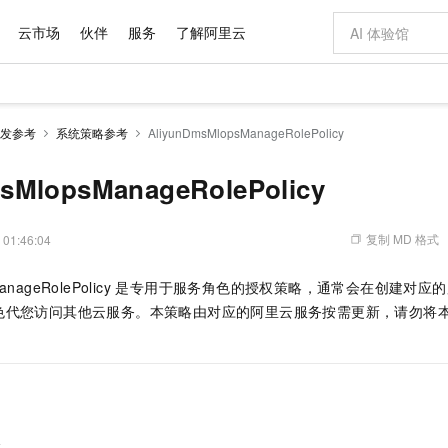
云市场
伙伴
服务
了解阿里云
AI 特惠
数据与 API
成为产品伙伴
企业增值服务
最佳实践
价格计算器
AI 场景体
基础软件
产品伙伴合
阿里云认证
市场活动
配置报价
大模型
发参考
系统策略参考
AliyunDmsMlopsManageRolePolicy
自助选配和估算价格
新方式
域名与网站
睿译宝，AI翻译排版一步到位
智启 AI 普惠权益
产品生态集成认证中心
企业支持计划
云上春晚
千问官方 MaaS 平台，为开发者和 Agent 而生，新用户赠送 1 亿 + tokens 额度
云服务器 EC
AI Coding
阿里云Maa
2026 阿里云
为企业打
数据集
Windows
大模型认证
模型
NEW
交付可用成果
值低价云产品抢先购
提供智能易用的域名与建站服务
上传文档即自动完成翻译和格式还原
至高享 1亿+免费 tokens，加速 Al 应用落地
安全可靠、弹
智能编程，一键
sMlopsManageRolePolicy
产品生态伙伴
专家技术服务
云上奥运之旅
弹性计算合作
阿里云中企出
手机三要素
宝塔 Linux
全部认证
价格优势
有专属领域专家
对象存储 OSS
GLM-5.2：长任务时代开源旗舰模型
阿里云 OPC 创新助力计划
云数据库 RD
即刻拥有 DeepS
AI 电商营销
产品生态伙伴工作台
企业增值服务台
云栖战略参考
云存储合作计
云栖大会
身份实名认证
CentOS
训练营
推动算力普惠，释放技术红利
的大模型服务
最高返9万
多领域专家智能体,一键组建 AI 虚拟交付团队
至高百万元 Token 补贴，加速一人公司成长
稳定、安全、高性价比、高性能的云存储服务
真正可用的 1M 上下文,一次完成代码全链路开发
轻松解锁专属 Dee
从图文生成到
复制 MD 格式
 01:46:04
云上的中国
数据库合作计
活动全景
短信
Docker
图片和
站式影视创作平台
人工智能平台 PAI
Hermes Agent，打造自进化智能体
Token Plan 模型订阅计划
Qoder
5 分钟轻松部署
AI 广告创作
企业成长
大模型
NEW
信息公告
opsManageRolePolicy 是专用于服务角色的授权策略，通常会在创建
看见新力量
云网络合作计
OCR 文字识别
JAVA
级电脑
证享300元代金券
可视化编排打通从文字构思到成片全链路闭环
一站式AI开发、训练和推理服务
自主进化，持久记忆，越用越聪明
Qwen3.8-Max 首发尝鲜，限时加量 10 倍，夜间低至2折
面向真实软件
图文、视频一
Kimi-K3
HappyHors
色代您访问其他云服务。本策略由对应的阿里云服务按需更新，请勿将
NEW
魔搭 Mode
loud
服务实践
官网公告
Kimi 最新旗舰模型，长程编程与推理利器
让文字生成流
金融模力时刻
Salesforce O
版
。
发票查验
全能环境
Qoder CN
Claude Code + GStack 打造工程团队
千问办公，限时限量积分加倍
云原生数据库 P
低代码高效构
AI 建站
NEW
作计划
计划
创新中心
魔搭 ModelSc
健康状态
让AI从“聊天伙伴”进化为能干活的“数字员工”
覆盖公网/内网、递归/权威、移动APP等全场景解析服务
安装技能 GStack，拥有专属 AI 工程团队
你的AI工作搭子，覆盖日常办公高频场景
基于千问大模型等，支持代码智能生成、研发智能问答
0 代码专业建
客户案例
天气预报查询
操作系统
Deepseek-v4-pro
HappyHors
态合作计划
态智能体模型
旗舰 MoE 大模型，百万上下文与顶尖推理能力
图生视频，流
Compute
同享
容器服务 Kubernetes 版 ACK
万小智 AI 建站低至 15元/月
云防火墙
AI 短剧/漫剧
快递物流查询
WordPress
成为服务伙
高校合作
式云数据仓库
点，立即开启云上创新
提供一站式管理容器应用的 K8s 服务
送.CN域名，送备案服务码
云原生的云上
AI助力短剧
GLM-5.2
Wan2.7-T
略
Ubuntu