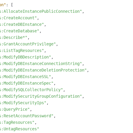
on"
:
[
s:AllocateInstancePublicConnection"
,
s:CreateAccount"
,
s:CreateDBInstance"
,
s:CreateDatabase"
,
s:Describe*"
,
s:GrantAccountPrivilege"
,
s:ListTagResources"
,
s:ModifyDBDescription"
,
s:ModifyDBInstanceConnectionString"
,
s:ModifyDBInstanceDeletionProtection"
,
s:ModifyDBInstanceSSL"
,
s:ModifyDBInstanceSpec"
,
s:ModifySQLCollectorPolicy"
,
s:ModifySecurityGroupConfiguration"
,
s:ModifySecurityIps"
,
s:QueryPrice"
,
s:ResetAccountPassword"
,
s:TagResources"
,
s:UntagResources"