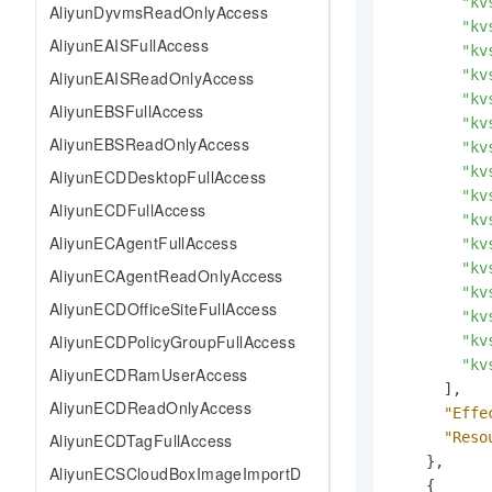
"kv
AliyunDyvmsReadOnlyAccess
"kv
AliyunEAISFullAccess
"kv
"kv
AliyunEAISReadOnlyAccess
"kv
AliyunEBSFullAccess
"kv
AliyunEBSReadOnlyAccess
"kv
"kv
AliyunECDDesktopFullAccess
"kv
AliyunECDFullAccess
"kv
AliyunECAgentFullAccess
"kv
"kv
AliyunECAgentReadOnlyAccess
"kv
AliyunECDOfficeSiteFullAccess
"kv
AliyunECDPolicyGroupFullAccess
"kv
"kv
AliyunECDRamUserAccess
]
,
AliyunECDReadOnlyAccess
"Effe
"Reso
AliyunECDTagFullAccess
}
,
AliyunECSCloudBoxImageImportD
{