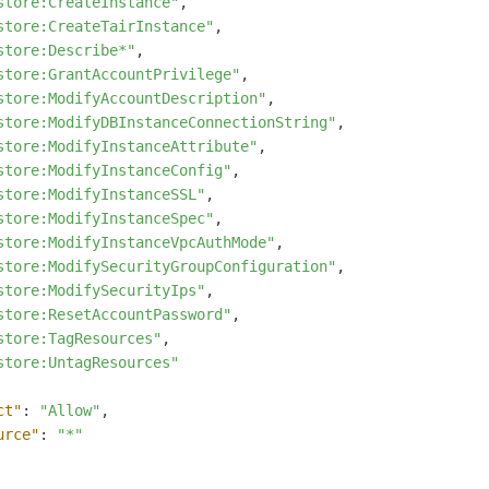
store:CreateInstance"
,
store:CreateTairInstance"
,
store:Describe*"
,
store:GrantAccountPrivilege"
,
store:ModifyAccountDescription"
,
store:ModifyDBInstanceConnectionString"
,
store:ModifyInstanceAttribute"
,
store:ModifyInstanceConfig"
,
store:ModifyInstanceSSL"
,
store:ModifyInstanceSpec"
,
store:ModifyInstanceVpcAuthMode"
,
store:ModifySecurityGroupConfiguration"
,
store:ModifySecurityIps"
,
store:ResetAccountPassword"
,
store:TagResources"
,
store:UntagResources"
ct"
:
"Allow"
,
urce"
:
"*"