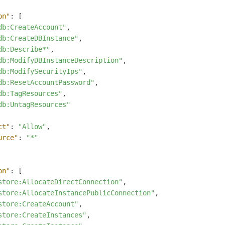
一个 AI 助手
即刻拥有 DeepSeek-R1 满血版
超强辅助，Bol
在企业官网、通讯软件中为客户提供 AI 客服
多种方案随心选，轻松解锁专属 DeepSeek
on"
:
[
db:CreateAccount"
,
db:CreateDBInstance"
,
db:Describe*"
,
db:ModifyDBInstanceDescription"
,
db:ModifySecurityIps"
,
db:ResetAccountPassword"
,
db:TagResources"
,
db:UntagResources"
ct"
:
"Allow"
,
urce"
:
"*"
on"
:
[
store:AllocateDirectConnection"
,
store:AllocateInstancePublicConnection"
,
store:CreateAccount"
,
store:CreateInstances"
,