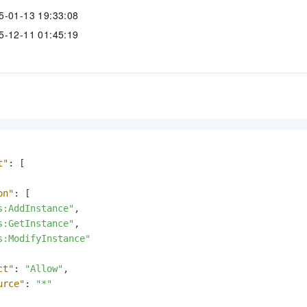
服务生态伙伴
视觉 Coding、空间感知、多模态思考等全面升级
1M上下文，专为长程任务能力而生
云工开物
企业应用
Night Plan 支持 Qwen 3.8-Max
AI 办公
NEW
1-13 19:33:08
Red Hat
30+ 款产品免费体验
夜间 5 折，Qwen/Meoo/TokenPlan 客户专享
AI智能应用
科研合作
2-11 01:45:19
ERP
堂（旗舰版）
SUSE
智能客服
AI 应用构建
大模型原生
CRM
2个月
自动承接线索
建站小程序
Qoder
大模型服务平台百炼-应用模版
OA 办公系统
HOT
NEW
面向真实软件
个人版上线、团队版降价；千问3.8-Max首发发尝鲜
丰富多元化的应用模版和解决方案
力提升
财税管理
模板建站
万有无界
大模型服务平台百炼-智能体
400电话
定制建站
的模型效果
灵活可视化地构建企业级 Agent
方案
广告营销
模板小程序
t"
:
[
秒悟
人工智能平台 PAI
定制小程序
云端极速 AI 
新一代 AI 视频生成模型，深度适配广告营销等场景
AI Native 的算法工程平台，一站式完成建模、训练、推理服务部署
on"
:
[
s:AddInstance"
,
APP 开发
s:GetInstance"
,
建站系统
s:ModifyInstance"
ct"
:
"Allow"
,
AI 应用
10分钟微调：让0.6B模型媲美235B模型
多模态数据信
urce"
:
"*"
依托云原生高可用架构,实现Dify私有化部署
用1%尺寸在特定领域达到大模型90%以上效果