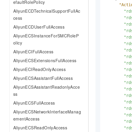
efaultRolePolicy
"Acti
AliyunECDTechnicalSupportFullAc
"rd
cess
"rd
"rd
AliyunECDUserFullAccess
"rd
AliyunECSInstanceForSMCRoleP
"rd
olicy
"rd
"rd
AliyunECIFullAccess
"rd
AliyunECSExtensionsFullAccess
"rd
AliyunECIReadOnlyAccess
"rd
"rd
AliyunECSAssistantFullAccess
"rd
AliyunECSAssistantReadonlyAcce
"rd
ss
"rd
"rd
AliyunECSFullAccess
"rd
AliyunECSNetworkInterfaceManag
"rd
ementAccess
"rd
AliyunECSReadOnlyAccess
"rd