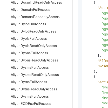
AliyunDocmindReadOnlyAccess
10 分钟在聊天系统中增加
{
专有云
"Acti
AliyunDomainFullAccess
"gp
AliyunDomainReadonlyAccess
"gp
AliyunDyiotFullAccess
"gp
"gp
AliyunDyiotReadOnlyAccess
"gp
AliyunDyplsFullAccess
"gp
"gp
AliyunDyplsReadOnlyAccess
"gp
AliyunDypnsFullAccess
]
,
AliyunDypnsReadOnlyAccess
"Effe
"Reso
AliyunDysmsFullAccess
}
,
AliyunDysmsReadOnlyAccess
{
AliyunDytnsFullAccess
"Acti
"kv
AliyunDytnsReadOnlyAccess
"kv
AliyunDyvmsFullAccess
"kv
AliyunECDEcoFullAccess
"kv