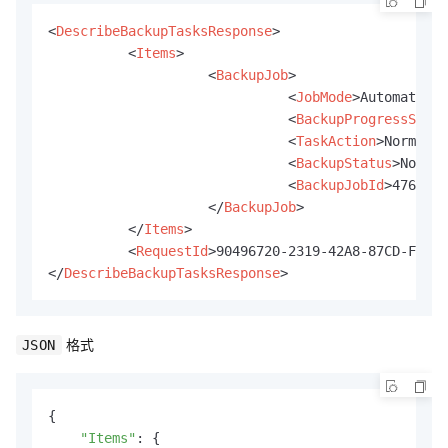
<
DescribeBackupTasksResponse
>
<
Items
>
<
BackupJob
>
<
JobMode
>
Automated
</
<
BackupProgressStatu
<
TaskAction
>
NormalBa
<
BackupStatus
>
NoStar
<
BackupJobId
>
4762614
</
BackupJob
>
</
Items
>
<
RequestId
>
90496720-2319-42A8-87CD-FCE4D
</
DescribeBackupTasksResponse
>
格式
JSON
{

"Items"
: {
