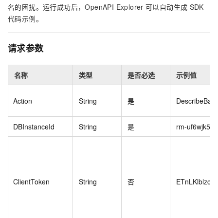
名的困扰。运行成功后，OpenAPI Explorer
可以自动生成
SDK
代码示例。
请求参数
名称
类型
是否必选
示例值
Action
String
是
DescribeBac
DBInstanceId
String
是
rm-uf6wjk5xx
ClientToken
String
否
ETnLKlblzcz