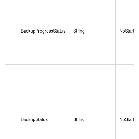
BackupProgressStatus
String
NoStart
BackupStatus
String
NoStart