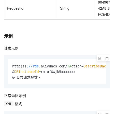
90496720
RequestId
String
42A8-87
FCE4DF9
示例
请求示例
http(s)
://rds
.aliyuncs.com/
?A
ction=
DescribeBackupT
&
DBInstanceId
=rm-uf6wjk5xxxxxxx

&<公共请求参数>
正常返回示例
格式
XML