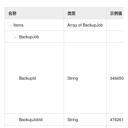
名称
类型
示例值
Items
Array of BackupJob
BackupJob
BackupId
String
3466502
BackupJobId
String
4762614