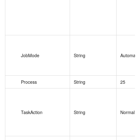
JobMode
String
Automate
Process
String
25
TaskAction
String
NormalBa