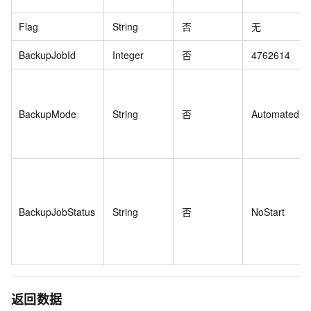
Flag
String
否
无
BackupJobId
Integer
否
4762614
BackupMode
String
否
Automated
BackupJobStatus
String
否
NoStart
返回数据