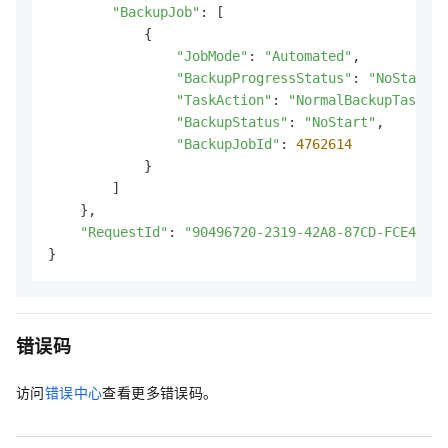
"BackupJob"
: [

            {

"JobMode"
: 
"Automated"
,

"BackupProgressStatus"
: 
"NoStart"
,

"TaskAction"
: 
"NormalBackupTask"
,

"BackupStatus"
: 
"NoStart"
,

"BackupJobId"
: 
4762614
            }

        ]

    },

"RequestId"
: 
"90496720-2319-42A8-87CD-FCE4DF95
}
错误码
访问
错误中心
查看更多错误码。