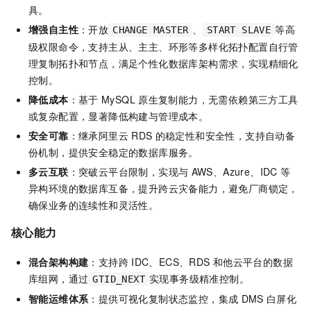
具。
增强自主性
：开放
、
等高
CHANGE MASTER
START SLAVE
级权限命令，支持主从、主主、环形等多样化拓扑配置自行管
理复制拓扑和节点，满足个性化数据库架构需求，实现精细化
控制。
降低成本
：基于
MySQL
原生复制能力，无需依赖第三方工具
或复杂配置，显著降低构建与管理成本。
安全可靠
：继承阿里云
RDS
的稳定性和安全性，支持自动备
份机制，提供安全稳定的数据库服务。
多云互联
：突破云平台限制，实现与
AWS、Azure、IDC
等
异构环境的数据库互备，提升跨云灾备能力，避免厂商锁定，
确保业务的连续性和灵活性。
核心能力
混合架构构建
：支持跨
IDC、ECS、RDS
和他云平台的数据
库组网，通过
实现事务级精准控制。
GTID_NEXT
智能运维体系
：提供可视化复制状态监控，集成
DMS
白屏化