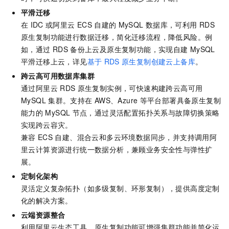
平滑迁移
在
IDC
或阿里云
ECS
自建的
MySQL
数据库，可利用
RDS
原生复制功能进行数据迁移，简化迁移流程，降低风险。例
如，通过
RDS
备份上云及原生复制功能，实现自建
MySQL
平滑迁移上云，详见
基于
RDS
原生复制创建云上备库
。
跨云高可用数据库集群
通过阿里云
RDS
原生复制实例，可快速构建跨云高可用
MySQL
集群。支持在
AWS、Azure
等平台部署具备原生复制
能力的
MySQL
节点，通过灵活配置拓扑关系与故障切换策略
实现跨云容灾。
兼容
ECS
自建、混合云和多云环境数据同步，并支持调用阿
里云计算资源进行统一数据分析，兼顾业务安全性与弹性扩
展。
定制化架构
灵活定义复杂拓扑（如多级复制、环形复制），提供高度定制
化的解决方案。
云端资源整合
利用阿里云生态工具，原生复制功能可增强集群功能并简化运