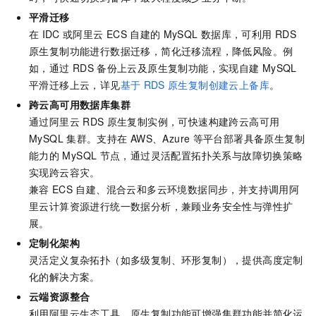
平滑迁移
在
IDC
或阿里云
ECS
自建的
MySQL
数据库，可利用
RDS
原生复制功能进行数据迁移，简化迁移流程，降低风险。例
如，通过
RDS
备份上云及原生复制功能，实现自建
MySQL
平滑迁移上云，详见
基于
RDS
原生复制创建云上备库
。
跨云高可用数据库集群
通过阿里云
RDS
原生复制实例，可快速构建跨云高可用
MySQL
集群。支持在
AWS、Azure
等平台部署具备原生复制
能力的
MySQL
节点，通过灵活配置拓扑关系与故障切换策略
实现跨云容灾。
兼容
ECS
自建、混合云和多云环境数据同步，并支持调用阿
里云计算资源进行统一数据分析，兼顾业务安全性与弹性扩
展。
定制化架构
灵活定义复杂拓扑（如多级复制、环形复制），提供高度定制
化的解决方案。
云端资源整合
利用阿里云生态工具，原生复制功能可增强集群功能并简化运