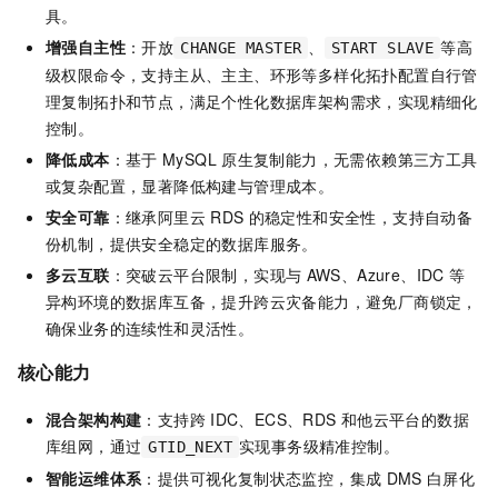
具。
增强自主性
：开放
、
等高
CHANGE MASTER
START SLAVE
级权限命令，支持主从、主主、环形等多样化拓扑配置自行管
理复制拓扑和节点，满足个性化数据库架构需求，实现精细化
控制。
降低成本
：基于
MySQL
原生复制能力，无需依赖第三方工具
或复杂配置，显著降低构建与管理成本。
安全可靠
：继承阿里云
RDS
的稳定性和安全性，支持自动备
份机制，提供安全稳定的数据库服务。
多云互联
：突破云平台限制，实现与
AWS、Azure、IDC
等
异构环境的数据库互备，提升跨云灾备能力，避免厂商锁定，
确保业务的连续性和灵活性。
核心能力
混合架构构建
：支持跨
IDC、ECS、RDS
和他云平台的数据
库组网，通过
实现事务级精准控制。
GTID_NEXT
智能运维体系
：提供可视化复制状态监控，集成
DMS
白屏化