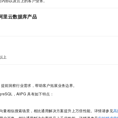
团内部以及云上的客户业务。
服务生态伙伴
视觉 Coding、空间感知、多模态思考等全面升级
1M上下文，专为长程任务能力而生
云工开物
企业应用
Night Plan 支持 Qwen 3.8-Max
AI 办公
NEW
Red Hat
30+ 款产品免费体验
夜间 5 折，Qwen/Meoo/TokenPlan 客户专享
AI智能应用
科研合作
ERP
阿里云数据库产品
堂（旗舰版）
SUSE
智能客服
AI 应用构建
大模型原生
CRM
2个月
自动承接线索
建站小程序
Qoder
大模型服务平台百炼-应用模版
OA 办公系统
HOT
NEW
面向真实软件
个人版上线、团队版降价；千问3.8-Max首发发尝鲜
丰富多元化的应用模版和解决方案
力提升
财税管理
模板建站
万有无界
大模型服务平台百炼-智能体
400电话
定制建站
的模型效果
灵活可视化地构建企业级 Agent
以上
方案
广告营销
模板小程序
秒悟
人工智能平台 PAI
定制小程序
云端极速 AI 
新一代 AI 视频生成模型，深度适配广告营销等场景
AI Native 的算法工程平台，一站式完成建模、训练、推理服务部署
APP 开发
：提前洞察行业需求，帮助客户拓展业务边界。
建站系统
greSQL，AliPG
具有如下特点：
AI 应用
10分钟微调：让0.6B模型媲美235B模型
多模态数据信
向量相似搜索场景，相比通用解决方案提升上万倍性能。详情请参见
高
依托云原生高可用架构,实现Dify私有化部署
用1%尺寸在特定领域达到大模型90%以上效果
用户画像，相比通用解决方案提升上千倍性能。详情请参见
实时精准营