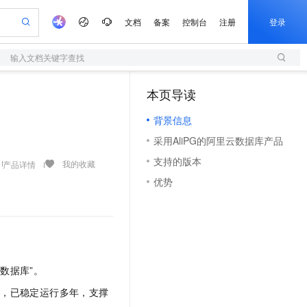
文档
备案
控制台
注册
登录
输入文档关键字查找
验
作计划
器
AI 活动
专业服务
服务伙伴合作计划
开发者社区
加入我们
服务平台百炼
阿里云 OPC 创新助力计划
本页导读
（1）
一站式生成采购清单，支持单品或批量购买
S
S产品伙伴计划（繁花）
峰会
造的大模型服务与应用开发平台
Qwen Audio：打造专属 AI 语音助手
轻量应用服务器
一句话生成原生可编辑精美 PPT 文稿
AI 生产力先锋
Al MaaS 服务伙伴赋能合作
域名
博文
Careers
NEW
至高可申请百万元
背景信息
性可伸缩的云计算服务
开启高性价比 AI 编程新体验
Qwen-Audio-3.0-Realtime 端到端实时语音角色扮演
输入一句话想法, 轻松生成专业的 PPT
先锋实践拓展 AI 生产力的边界
快速构建应用程序和网站，即刻迈出上云第一步
Token 补贴，五大权
计划
海大会
伙伴信用分合作计划
商标
问答
社会招聘
采用AliPG的阿里云数据库产品
益加速 OPC 成功
S
eek-V4-Pro
数字证书管理服务（原SSL证书）
一键部署幻兽帕鲁游戏服务器
飞天发布时刻
HOT
划
备案
电子书
校园招聘
支持的版本
pSeek-V4-Pro
视频创作，一键激活电商全链路生产力
全托管，含MySQL、PostgreSQL、SQL Server、MariaDB多引擎
实现全站HTTPS，呈现可信的WEB访问
一键购买专属联机服务器，轻松开启游戏
所见，即是所愿
我的收藏
产品详情
更多支持
划
公司注册
镜像站
优势
视频生成
语音识别与合成
专属 QwenPaw
短信服务
漫剧工坊：一站式动画创作平台
AI 实训营
HOT
合作伙伴培训与认证
划
上云迁移
的智能体编程平台
站生成，高效打造优质广告素材
从聊天伙伴进化为能主动干活的本地数字员工
快速生产连贯的高质量长漫剧
从基础到进阶，Agent 创客手把手教你
国内短信简单易用，安全可靠，秒级触达，全球覆盖200+国家和地区。
e-1.1-T2V
Qwen3-TTS-Flash
lScope
我要反馈
查询合作伙伴
畅细腻的高质量视频
离线语音合成大模型，多语言方言自适应，低延迟高稳定
n Alibaba Cloud ISV 合作
代维服务
olarDB
建企业门户网站
大数据开发治理平台 DataWorks
10 分钟搭建微信、支付宝小程序
创新加速
ope
登录合作伙伴管理后台
我要建议
站，无忧落地极速上线
以可视化方式快速构建移动和 PC 门户网站
100%兼容MySQL、PostgreSQL，兼容Oracle，支持集中和分布式
高效部署网站，快速应用到小程序
Data Agent 驱动的一站式 Data+AI 开发治理平台
e-1.1-I2V
Cosyvoice-V3-Flash
安全
数据库”。
畅自然，细节丰富
高表现力语音合成大模型，语音克隆听感自然
我要投诉
上云场景组合购
伴
边界网络安全防护产品
漫剧创作，剧本、分镜、视频高效生成
覆盖90%+业务场景，专享组合折扣价
本，已稳定运行多年，支撑
2V
VPN
Fun-ASR