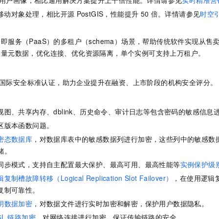
一个 AI 助手
即刻拥有 DeepSeek-R1 满血版
超强辅助，Bol
移动对象处理，相比开源
PostGIS，性能提升
50
倍。详情请参见
时空
在企业官网、通讯软件中为客户提供 AI 客服
多种方案随心选，轻松解锁专属 DeepSeek
即服务（PaaS）的多租户（schema）场景，帮助传统软件实现从售
大量元数据，优化连接、优化资源隔离，单个实例可支持上万租户。
国际安全标准认证，助力企业提升在融资、上市阶段的机构安全评分。
视图、共享内存、dblink、历史命令、审计日志等包含密码的敏感信息
区版本函数问题。
密态数据库
，对数据库表中的敏感数据列进行加密，这些列中的敏感数
储。
同步模式，支持自主配置最大保护、最高可用、最高性能等
实例保护级
复制槽故障转移（Logical Replication Slot Failover）
，在使用逻辑复
复制可靠性。
明数据加密
，对数据文件进行实时加密和解密，保护用户数据隐私。
SL
链路加密
，对网络连接进行加密，保证传输链路的安全。