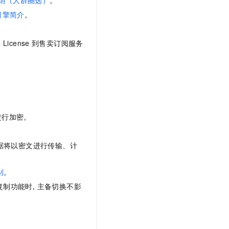
t.diy 一步搞定创意建站
构建大模型应用的安全防护体系
引擎简介
。
通过自然语言交互简化开发流程,全栈开发支持
通过阿里云安全产品对 AI 应用进行安全防护
卖
License
到售卖订阅服务
进行加密。
据将以密文进行传输、计
别
。
制功能时, 主备切换不影