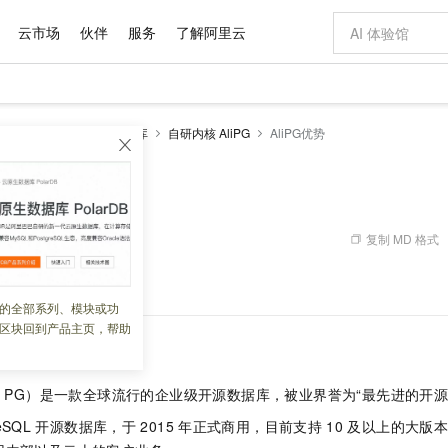
云市场
伙伴
服务
了解阿里云
AI 特惠
数据与 API
成为产品伙伴
企业增值服务
最佳实践
价格计算器
AI 场景体
基础软件
产品伙伴合
阿里云认证
市场活动
配置报价
大模型
RDS PostgreSQL数据库
自研内核 AliPG
AliPG优势
自助选配和估算价格
新方式
域名与网站
睿译宝，AI翻译排版一步到位
智启 AI 普惠权益
产品生态集成认证中心
企业支持计划
云上春晚
千问官方 MaaS 平台，为开发者和 Agent 而生，新用户赠送 1 亿 + tokens 额度
云服务器 EC
AI Coding
阿里云Maa
2026 阿里云
为企业打
数据集
Windows
大模型认证
模型
NEW
交付可用成果
值低价云产品抢先购
提供智能易用的域名与建站服务
上传文档即自动完成翻译和格式还原
至高享 1亿+免费 tokens，加速 Al 应用落地
安全可靠、弹
智能编程，一键
势
产品生态伙伴
专家技术服务
云上奥运之旅
弹性计算合作
阿里云中企出
手机三要素
宝塔 Linux
全部认证
价格优势
有专属领域专家
对象存储 OSS
GLM-5.2：长任务时代开源旗舰模型
阿里云 OPC 创新助力计划
云数据库 RD
即刻拥有 DeepS
AI 电商营销
产品生态伙伴工作台
企业增值服务台
云栖战略参考
云存储合作计
云栖大会
身份实名认证
CentOS
训练营
推动算力普惠，释放技术红利
的大模型服务
最高返9万
多领域专家智能体,一键组建 AI 虚拟交付团队
至高百万元 Token 补贴，加速一人公司成长
稳定、安全、高性价比、高性能的云存储服务
真正可用的 1M 上下文,一次完成代码全链路开发
轻松解锁专属 Dee
从图文生成到
复制 MD 格式
 08:07:50
云上的中国
数据库合作计
活动全景
短信
Docker
图片和
站式影视创作平台
人工智能平台 PAI
Hermes Agent，打造自进化智能体
Token Plan 模型订阅计划
Qoder
5 分钟轻松部署
AI 广告创作
企业成长
大模型
NEW
信息公告
背景信息和优势。
看见新力量
云网络合作计
OCR 文字识别
JAVA
级电脑
证享300元代金券
可视化编排打通从文字构思到成片全链路闭环
一站式AI开发、训练和推理服务
自主进化，持久记忆，越用越聪明
Qwen3.8-Max 首发尝鲜，限时加量 10 倍，夜间低至2折
面向真实软件
图文、视频一
的全部系列、模块或功
Kimi-K3
HappyHors
NEW
魔搭 Mode
loud
服务实践
官网公告
区块回到产品主页，帮助
Kimi 最新旗舰模型，长程编程与推理利器
让文字生成流
金融模力时刻
Salesforce O
版
发票查验
全能环境
Qoder CN
Claude Code + GStack 打造工程团队
千问办公，限时限量积分加倍
云原生数据库 P
低代码高效构
AI 建站
NEW
作计划
计划
创新中心
魔搭 ModelSc
健康状态
让AI从“聊天伙伴”进化为能干活的“数字员工”
覆盖公网/内网、递归/权威、移动APP等全场景解析服务
安装技能 GStack，拥有专属 AI 工程团队
你的AI工作搭子，覆盖日常办公高频场景
基于千问大模型等，支持代码智能生成、研发智能问答
0 代码专业建
客户案例
天气预报查询
操作系统
Deepseek-v4-pro
HappyHors
态合作计划
称
PG）是一款全球流行的企业级开源数据库，被业界誉为“最先进的开源
态智能体模型
旗舰 MoE 大模型，百万上下文与顶尖推理能力
图生视频，流
Compute
同享
容器服务 Kubernetes 版 ACK
万小智 AI 建站低至 15元/月
云防火墙
AI 短剧/漫剧
快递物流查询
WordPress
成为服务伙
高校合作
式云数据仓库
点，立即开启云上创新
提供一站式管理容器应用的 K8s 服务
送.CN域名，送备案服务码
云原生的云上
AI助力短剧
eSQL
开源数据库，于
2015
年正式商用，目前支持
10
及以上的大版
GLM-5.2
Wan2.7-T
Ubuntu