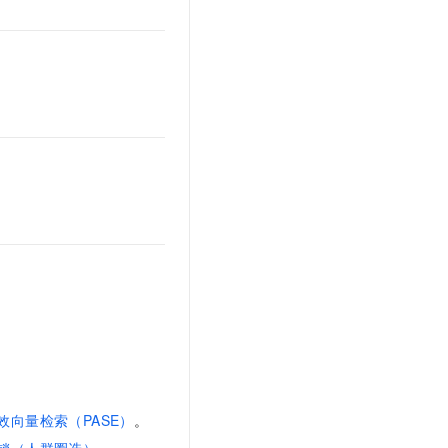
文戏情感细腻自然，动作戏激烈拳拳到肉，实现更强表演能力
支持中英文自由切换，具备更强的噪声鲁棒性
云聚AI 严选权益
SSL 证书
，一键激活高效办公新体验
精选AI产品，从模型到应用全链提效
堡垒机
AI 用量加速计划
应用
防火墙
、识别商机，让客服更高效、服务更出色。
新老同享，达量后返
千问办公
主机安全
NEW
的智能体编程平台
一站式AI生产力平台
AI 应用及服务市场
伶鹊
企业级人与Agent协作平台，接入和调度多个数字员工
智能客服平台，对话机器人、对话分析、智能外呼
AI 应用
大模型服务平台百炼 - 全妙
大模型
应用创作平台
多模态内容创作工具，已接入 DeepSeek
自然语言处理
数据标注
机器学习
息提取
与 AI 智能体进行实时音视频通话
效向量检索（PASE）
。
从文本、图片、视频中提取结构化的属性信息
构建支持视频理解的 AI 音视频实时通话应用
销（人群圈选）
。