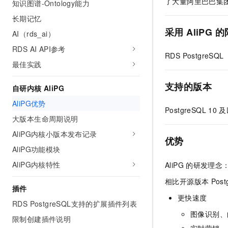
了大量阿里巴巴集
知识图谱-Ontology能力
AI 产品 免费试用
网络
安全
云开发大赛
Tableau 订阅
长期记忆
1亿+ 大模型 tokens 和 
可观测
入门学习赛
采用
AliPG
的
中间件
AI（rds_ai）
AI空中课堂在线直播课
140+云产品 免费试用
大模型服务
RDS AI API参考
上云与迁云
产品新客免费试用，最长1
数据库
RDS PostgreSQL
生态解决方案
最佳实践
千问AI平台-Token Plan
企业出海
大模型ACA认证体验
大数据计算
助力企业全员 AI 认知与能
行业生态解决方案
支持的版本
自研内核 AliPG
政企业务
媒体服务
千问AI平台-模型体验
开发者生态解决方案
AliPG优势
在线体验全尺寸、多种模态
PostgreSQL 10
及
企业服务与云通信
大版本生命周期说明
AI 开发和 AI 应用解决
Happy 系列大模型
AliPG内核小版本发布记录
域名与网站
优势
AliPG功能模块
终端用户计算
AliPG内核特性
AliPG
的研发理念
Serverless
大模型解决方案
相比开源版本
Post
插件
开发工具
更快速度
快速部署 Dify，高效搭建 
RDS PostgreSQL支持的扩展插件列表
图像识别、
迁移与运维管理
限制创建插件说明
实时营销、