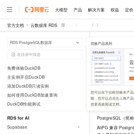
使用流程
快速创建RDS PostgreSQL实例
大模型
产品
解决方案
权益
定价
创建账号和数据库
官方文档
云数据库 RDS
设置白名单
大模型
产品
解决方案
权益
定价
云市场
伙伴
服务
了解阿里云
精选产品
精选解决方案
普惠上云
产品定价
精选商城
成为销售伙伴
售前咨询
为什么选择阿里云
开通或关闭外网地址
千问AI平台
云数据库 RDS
首页
RDS PostgreSQL数据库
了解云产品的定价详情
切换产品系列
连接PostgreSQL实例
大模型服务平台百炼
千问办公，解锁你的工作
普惠上云 官方力荐
分销伙伴
在线服务
网站建设
什么是云计算
大
大模型服务与应用平台
企业级Agent产品，直接
云服务器38元/年起，超
AliPG优
咨询伙伴
多端小程序
技术领先
DuckDB分析加速
云上成本管理
售后服务
千问大模型
Agency Agents：拥
官方推荐返现计划
大模型
大模型
精选产品
精选解决方案
免费体验DuckDB
Salesforce 国际版订阅
稳定可靠
管理和优化成本
多元化、高性能、安全可靠
推荐新用户得奖励，单订单
更新时间：
2024-10-15
销售伙伴合作计划
自助服务
主实例开启DuckDB
友盟天域
安全合规
人工智能与机器学习
AI
文本生成
无影云电脑
HappyHorse 打造一
云工开物
添加DuckDB只读实例
本文介绍
AliPG
的
无影生态合作计划
在线服务
观测云
分析师报告
随时随地安全接入的云上超
高校专属算力普惠，学生认
计算
互联网应用开发
您可以在下拉框切换本产品
Qwen3.8-Max
HOT
如何使用DuckDB加速查询
Salesforce On Alibaba C
工单服务
能，也可以点击左上角产品
智能体时代全能旗舰模型
Tuya 物联网平台阿里云
研究报告与白皮书
云解析DNS
快速拥有专属 OpenClaw
Consulting Partner 合
背景信息
大数据
DuckDB性能测试
容器
您更高效阅读文档。
免费试用
短信专区
蓝凌 OA
Qwen3.7-Plus
AI 大模型销售与服务生
现代化应用
存储
天池大赛
RDS for AI
PostgreSQL（简
能看、能想、能动手的多模
云原生大数据计算服务 Max
解决方案免费试用 新老
电子合同
Supabase
面向分析的企业级SaaS模
最高领取价值200元试用
安全
AliPG
兼容
Postgr
网络与CDN
AI 算法大赛
Qwen3-VL-Plus
畅捷通