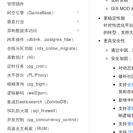
10 分钟在聊天系统中增加
管理插件
专有云
GIS MOD
时空引擎（GanosBase）
更稳定性能
垂直行业
针对性优化平台
异构数据库访问
的转型，支持
跨库操作（dblink、postgres_fdw）
更高安全性
在线分区功能（rds_online_migrate）
通过中国、
基数统计（hll）
安全加固：
定时任务（pg_cron）
对动态
水平拆分（PL/Proxy）
修补社
模糊查询（pg_bigm）
支持
全
算和存
逻辑解码（wal2json）
新增半
集成Elasticsearch（ZomboDB）
支持
逻辑
SQL防火墙（sql_firewall）
响逻辑
并发控制（pg_concurrency_control）
支持
透
高速全文检索（RUM）
支持
S