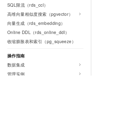
SQL限流（rds_ccl）
高维向量相似度搜索（pgvector）
向量生成（rds_embedding）
Online DDL（rds_online_ddl）
收缩膨胀表和索引（pg_squeeze）
操作指南
数据集成
管理实例
变更实例
账号与权限
连接数据库
数据库代理
管理数据库
为什么选择阿里云
大模型
产品和定
升级版本
什么是云计算
千问大模型
全部产品