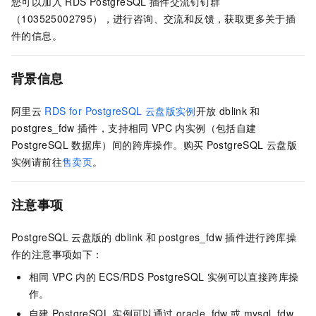
您可以加入
RDS PostgreSQL
插件交流钉钉群
（103525002795），进行咨询、交流和反馈，获取更多关于插
件的信息。
背景信息
阿里云
RDS for PostgreSQL
云盘版实例
开放
dblink
和
postgres_fdw
插件，支持相同
VPC
内实例（包括自建
PostgreSQL
数据库）间的跨库操作。购买
PostgreSQL
云盘版
实例请前往
售卖页
。
注意事项
PostgreSQL
云盘版的
dblink
和
postgres_fdw
插件进行跨库操
作的注意事项如下：
相同
VPC
内的
ECS/RDS PostgreSQL
实例可以直接跨库操
作。
自建
PostgreSQL
实例可以通过
oracle_fdw
或
mysql_fdw