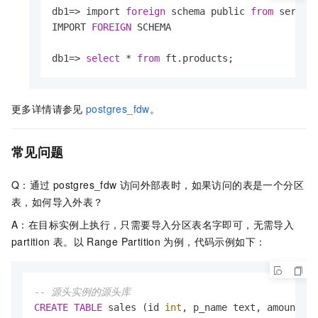
db1
=
>
 import 
foreign
 schema public 
from
 server
IMPORT 
FOREIGN
 SCHEMA  

db1
=
>
select
*
from
 ft.products;  
更多详情请参见
postgres_fdw
。
常见问题
Q：通过
postgres_fdw
访问外部表时，如果访问的表是一个分区
表，如何导入外表？
A：在目标实例上执行，只需要导入分区表名字即可，无需导入
partition
表。以
Range Partition
为例，代码示例如下：
-- 源头实例的源头库
CREATE
TABLE
 sales (id 
int
, p_name text, amount 
in