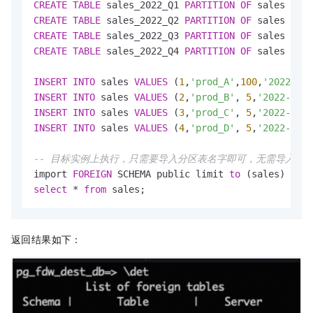
CREATE
TABLE
 sales_2022_Q1 
PARTITION
OF
 sales 
FOR
CREATE
TABLE
 sales_2022_Q2 
PARTITION
OF
 sales 
FOR
CREATE
TABLE
 sales_2022_Q3 
PARTITION
OF
 sales 
FOR
CREATE
TABLE
 sales_2022_Q4 
PARTITION
OF
 sales 
FOR
INSERT
INTO
 sales 
VALUES
 (
1
,
'prod_A'
,
100
,
'2022-02-
INSERT
INTO
 sales 
VALUES
 (
2
,
'prod_B'
, 
5
,
'2022-05-0
INSERT
INTO
 sales 
VALUES
 (
3
,
'prod_C'
, 
5
,
'2022-08-0
INSERT
INTO
 sales 
VALUES
 (
4
,
'prod_D'
, 
5
,
'2022-11-0
-- 目标实例上执行，只需要导入分区表名字即可，无需导入part
import 
FOREIGN
 SCHEMA public limit 
to
 (sales) 
from
select
*
from
 sales;
返回结果如下：