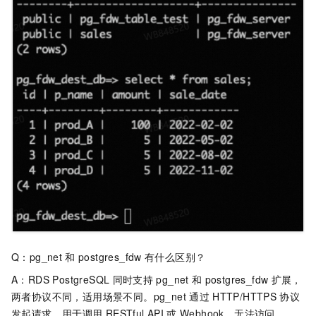
Q：pg_net
和
postgres_fdw
有什么区别？
A：RDS PostgreSQL
同时支持
pg_net
和
postgres_fdw
扩展，
两者协议不同，适用场景不同。pg_net
通过
HTTP/HTTPS
协议
发起请求，用于调用
RESTful API
或
Webhook，无法访问