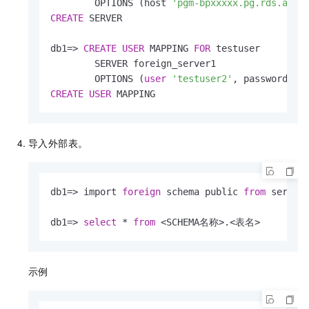
        OPTIONS (host 
'pgm-bpxxxxx.pg.rds.aliy
CREATE
 SERVER  

db1
=
>
CREATE
USER
 MAPPING 
FOR
 testuser      

        SERVER foreign_server1  

        OPTIONS (
user
'testuser2'
, password 
'p
CREATE
USER
 MAPPING  
导入外部表。
db1
=
>
 import 
foreign
 schema public 
from
 server
db1
=
>
select
*
from
<
SCHEMA名称
>
.
<
表名
>
/
/
示例