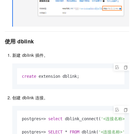
使用
dblink
新建
dblink
插件。
create
 extension dblink;
创建
dblink
连接。
postgres
=
>
select
 dblink_connect(
'<连接名称>'
, 
postgres
=
>
SELECT
*
FROM
 dblink(
'<连接名称>'
, 
'