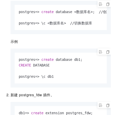
postgres
=
>
create
 database 
<
数据库名
>
;  
/
/
创建数据
postgres
=
>
 \c 
<
数据库名
>
/
/
切换数据库
示例
postgres
=
>
create
CREATE
 DATABASE  

postgres
=
>
 \c db1  
新建
postgres_fdw
插件。
db1
=
>
create
 extension postgres_fdw;