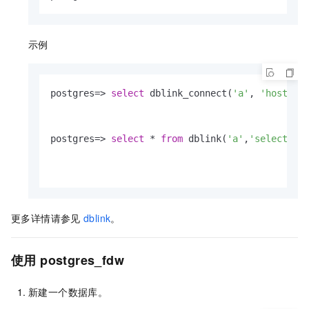
示例
postgres
=
>
select
 dblink_connect(
'a'
, 
'host=pg
postgres
=
>
select
*
from
 dblink(
'a'
,
'select * 
更多详情请参见
dblink
。
使用
postgres_fdw
新建一个数据库。