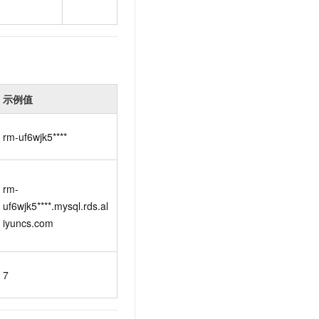
示例值
rm-uf6wjk5****
rm-
uf6wjk5****.mysql.rds.al
iyuncs.com
7