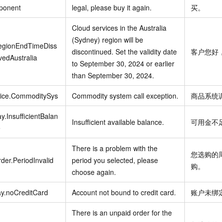
ponent
legal, please buy it again.
买。
Cloud services in the Australia
(Sydney) region will be
egionEndTimeDiss
discontinued. Set the validity date
客户您好
vedAustralia
to September 30, 2024 or earlier
than September 30, 2024.
rice.CommoditySys
Commodity system call exception.
商品系统
y.InsufficientBalan
Insufficient available balance.
可用金不
e
There is a problem with the
您选购的
der.PeriodInvalid
period you selected, please
购。
choose again.
y.noCreditCard
Account not bound to credit card.
账户未绑
There is an unpaid order for the