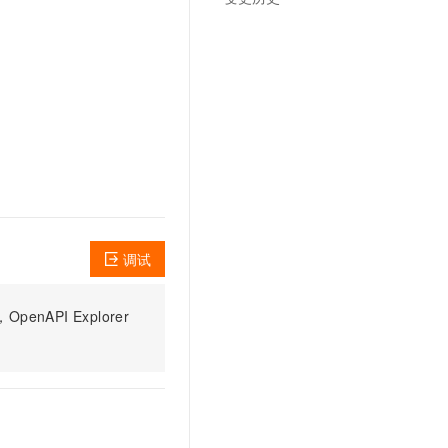
文戏情感细腻自然，动作戏激烈拳拳到肉，实现更强表演能力
支持中英文自由切换，具备更强的噪声鲁棒性
云聚AI 严选权益
SSL 证书
，一键激活高效办公新体验
精选AI产品，从模型到应用全链提效
堡垒机
AI 用量加速计划
应用
防火墙
、识别商机，让客服更高效、服务更出色。
新老同享，达量后返
千问办公
主机安全
NEW
的智能体编程平台
一站式AI生产力平台
AI 应用及服务市场
伶鹊
企业级人与Agent协作平台，接入和调度多个数字员工
智能客服平台，对话机器人、对话分析、智能外呼
AI 应用
大模型服务平台百炼 - 全妙
调试
大模型
应用创作平台
多模态内容创作工具，已接入 DeepSeek
自然语言处理
PI Explorer
数据标注
机器学习
息提取
与 AI 智能体进行实时音视频通话
从文本、图片、视频中提取结构化的属性信息
构建支持视频理解的 AI 音视频实时通话应用