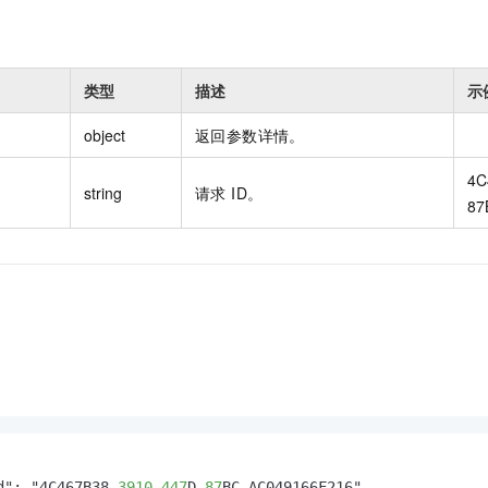
类型
描述
示
object
返回参数详情。
4C
string
请求 ID。
87
d": "4C467B38
-3910
-447
D
-87
BC-AC049166F216"
