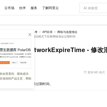
云市场
伙伴
服务
了解阿里云
AI 特惠
数据与 API
成为产品伙伴
企业增值服务
最佳实践
价格计算器
AI 场景体
基础软件
产品伙伴合
阿里云认证
市场活动
配置报价
大模型
开发参考
RDS API参考
API目录
网络与连接地址
自助选配和估算价格
nceNetworkExpireTime - 修改混访模式下经典网络地址过期时间
新方式
域名与网站
睿译宝，AI翻译排版一步到位
智启 AI 普惠权益
产品生态集成认证中心
企业支持计划
云上春晚
千问官方 MaaS 平台，为开发者和 Agent 而生，新用户赠送 1 亿 + tokens 额度
云服务器 EC
AI Coding
阿里云Maa
2026 阿里云
为企业打
数据集
Windows
大模型认证
模型
NEW
交付可用成果
值低价云产品抢先购
提供智能易用的域名与建站服务
上传文档即自动完成翻译和格式还原
至高享 1亿+免费 tokens，加速 Al 应用落地
安全可靠、弹
智能编程，一键
产品生态伙伴
专家技术服务
云上奥运之旅
弹性计算合作
阿里云中企出
手机三要素
宝塔 Linux
全部认证
BInstanceNetworkExpireTime -
价格优势
有专属领域专家
对象存储 OSS
GLM-5.2：长任务时代开源旗舰模型
阿里云 OPC 创新助力计划
云数据库 RD
即刻拥有 DeepS
AI 电商营销
产品生态伙伴工作台
企业增值服务台
云栖战略参考
云存储合作计
云栖大会
身份实名认证
CentOS
训练营
推动算力普惠，释放技术红利
的大模型服务
最高返9万
多领域专家智能体,一键组建 AI 虚拟交付团队
至高百万元 Token 补贴，加速一人公司成长
稳定、安全、高性价比、高性能的云存储服务
真正可用的 1M 上下文,一次完成代码全链路开发
轻松解锁专属 Dee
从图文生成到
址过期时间
云上的中国
数据库合作计
活动全景
短信
Docker
图片和
站式影视创作平台
人工智能平台 PAI
Hermes Agent，打造自进化智能体
Token Plan 模型订阅计划
Qoder
5 分钟轻松部署
AI 广告创作
企业成长
大模型
NEW
信息公告
看见新力量
云网络合作计
OCR 文字识别
JAVA
级电脑
证享300元代金券
可视化编排打通从文字构思到成片全链路闭环
一站式AI开发、训练和推理服务
自主进化，持久记忆，越用越聪明
Qwen3.8-Max 首发尝鲜，限时加量 10 倍，夜间低至2折
面向真实软件
图文、视频一
复制 MD 格式
 08:14:02
的全部系列、模块或功
Kimi-K3
HappyHors
NEW
魔搭 Mode
loud
服务实践
官网公告
区块回到产品主页，帮助
Kimi 最新旗舰模型，长程编程与推理利器
让文字生成流
金融模力时刻
Salesforce O
版
发票查验
全能环境
Qoder CN
Claude Code + GStack 打造工程团队
千问办公，限时限量积分加倍
云原生数据库 P
低代码高效构
AI 建站
NEW
作计划
访模式下经典网络地址的过期时间。
计划
创新中心
魔搭 ModelSc
健康状态
让AI从“聊天伙伴”进化为能干活的“数字员工”
覆盖公网/内网、递归/权威、移动APP等全场景解析服务
安装技能 GStack，拥有专属 AI 工程团队
你的AI工作搭子，覆盖日常办公高频场景
基于千问大模型等，支持代码智能生成、研发智能问答
0 代码专业建
客户案例
天气预报查询
操作系统
Deepseek-v4-pro
HappyHors
态合作计划
态智能体模型
旗舰 MoE 大模型，百万上下文与顶尖推理能力
图生视频，流
Compute
同享
容器服务 Kubernetes 版 ACK
万小智 AI 建站低至 15元/月
云防火墙
AI 短剧/漫剧
快递物流查询
WordPress
成为服务伙
高校合作
式云数据仓库
点，立即开启云上创新
提供一站式管理容器应用的 K8s 服务
送.CN域名，送备案服务码
云原生的云上
AI助力短剧
GLM-5.2
Wan2.7-T
Ubuntu