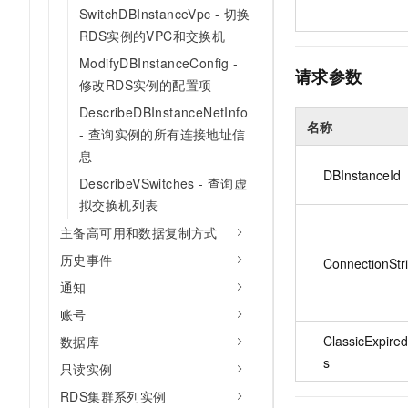
SwitchDBInstanceVpc - 切换
RDS实例的VPC和交换机
ModifyDBInstanceConfig -
请求参数
修改RDS实例的配置项
DescribeDBInstanceNetInfo
名称
- 查询实例的所有连接地址信
息
DBInstanceId
DescribeVSwitches - 查询虚
拟交换机列表
主备高可用和数据复制方式
历史事件
ConnectionStr
通知
账号
ClassicExpire
数据库
s
只读实例
RDS集群系列实例