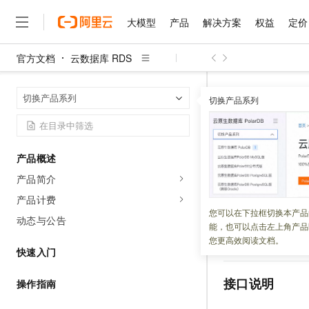
大模型
产品
解决方案
权益
定价
官方文档
云数据库 RDS
大模型
产品
解决方案
权益
定价
云市场
伙伴
服务
了解阿里云
精选产品
精选解决方案
普惠上云
产品定价
精选商城
成为销售伙伴
售前咨询
为什么选择阿里云
千问AI平台
云数据库 RDS
首页
切换产品系列
了解云产品的定价详情
切换产品系列
ModifyDBInsta
大模型服务平台百炼
千问办公，解锁你的工作
普惠上云 官方力荐
分销伙伴
在线服务
网站建设
什么是云计算
大
大模型服务与应用平台
企业级Agent产品，直接
云服务器38元/年起，超
咨询伙伴
多端小程序
技术领先
ModifyD
云上成本管理
售后服务
千问大模型
Agency Agents：拥
官方推荐返现计划
大模型
大模型
精选产品
精选解决方案
Salesforce 国际版订阅
稳定可靠
产品概述
管理和优化成本
多元化、高性能、安全可靠
推荐新用户得奖励，单订单
典网络地
销售伙伴合作计划
自助服务
产品简介
友盟天域
安全合规
人工智能与机器学习
AI
文本生成
无影云电脑
HappyHorse 打造一
云工开物
无影生态合作计划
在线服务
产品计费
观测云
分析师报告
随时随地安全接入的云上超
高校专属算力普惠，学生认
更新时间：
2026-04-15
计算
互联网应用开发
您可以在下拉框切换本产品
Qwen3.8-Max
HOT
动态与公告
Salesforce On Alibaba C
工单服务
能，也可以点击左上角产品
智能体时代全能旗舰模型
Tuya 物联网平台阿里云
研究报告与白皮书
云解析DNS
快速拥有专属 OpenClaw
Consulting Partner 合
大数据
容器
您更高效阅读文档。
该接口用于修改混
免费试用
短信专区
快速入门
蓝凌 OA
Qwen3.7-Plus
AI 大模型销售与服务生
现代化应用
存储
天池大赛
能看、能想、能动手的多模
云原生大数据计算服务 Max
解决方案免费试用 新老
电子合同
接口说明
操作指南
面向分析的企业级SaaS模
最高领取价值200元试用
安全
网络与CDN
AI 算法大赛
Qwen3-VL-Plus
畅捷通