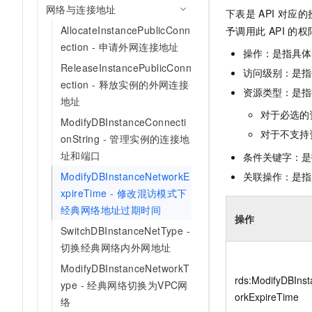
10 分钟在聊天系统中增加
网络与连接地址
下表是
API
对应的
专有云
AllocateInstancePublicConn
予调用此
API
的权
ection - 申请外网连接地址
操作：是指具体
ReleaseInstancePublicConn
访问级别：是指每
ection - 释放实例的外网连接
资源类型：是指
地址
对于必选的
ModifyDBInstanceConnecti
对于不支持
onString - 管理实例的连接地
址和端口
条件关键字：是
关联操作：是指
ModifyDBInstanceNetworkE
xpireTime - 修改混访模式下
经典网络地址过期时间
操作
SwitchDBInstanceNetType -
切换经典网络内外网地址
ModifyDBInstanceNetworkT
rds:ModifyDBIns
ype - 经典网络切换为VPC网
orkExpireTime
络