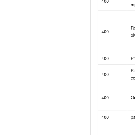
400
m
R
400
ol
400
P
Pa
400
c
400
Or
400
pa