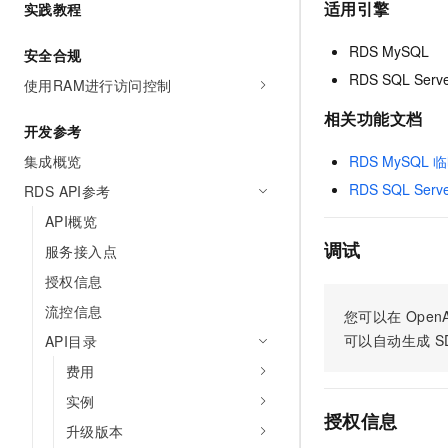
适用引擎
实践教程
AI 产品 免费试用
网络
安全
云开发大赛
Tableau 订阅
1亿+ 大模型 tokens 和 
RDS MySQL
安全合规
可观测
入门学习赛
中间件
AI空中课堂在线直播课
140+云产品 免费试用
RDS SQL Serv
使用RAM进行访问控制
大模型服务
上云与迁云
产品新客免费试用，最长1
数据库
相关功能文档
生态解决方案
千问AI平台-Token Plan
开发参考
企业出海
大模型ACA认证体验
大数据计算
RDS MySQL
集成概览
助力企业全员 AI 认知与能
行业生态解决方案
政企业务
媒体服务
RDS SQL Se
RDS API参考
千问AI平台-模型体验
开发者生态解决方案
在线体验全尺寸、多种模态
API概览
企业服务与云通信
AI 开发和 AI 应用解决
调试
服务接入点
Happy 系列大模型
域名与网站
授权信息
终端用户计算
流控信息
您可以在
OpenA
可以自动生成
S
API目录
Serverless
大模型解决方案
费用
开发工具
快速部署 Dify，高效搭建 
实例
授权信息
迁移与运维管理
升级版本