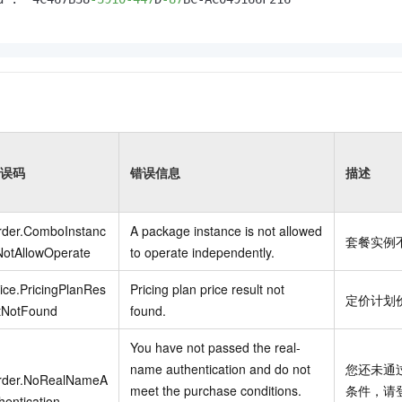
误码
错误信息
描述
rder.ComboInstanc
A package instance is not allowed
套餐实例
NotAllowOperate
to operate independently.
ice.PricingPlanRes
Pricing plan price result not
定价计划
ltNotFound
found.
You have not passed the real-
name authentication and do not
您还未通
rder.NoRealNameA
meet the purchase conditions.
条件，请
hentication