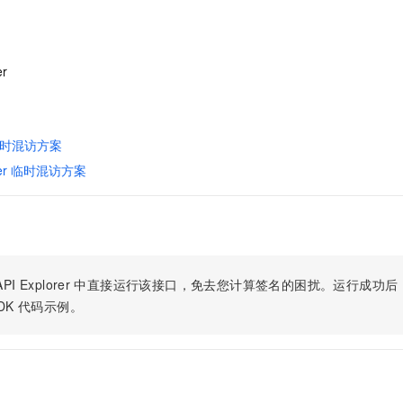
服务生态伙伴
视觉 Coding、空间感知、多模态思考等全面升级
1M上下文，专为长程任务能力而生
云工开物
企业应用
Night Plan 支持 Qwen 3.8-Max
AI 办公
NEW
Red Hat
30+ 款产品免费体验
夜间 5 折，Qwen/Meoo/TokenPlan 客户专享
AI智能应用
科研合作
ERP
堂（旗舰版）
SUSE
智能客服
er
AI 应用构建
大模型原生
CRM
2个月
自动承接线索
建站小程序
Qoder
大模型服务平台百炼-应用模版
OA 办公系统
HOT
NEW
面向真实软件
个人版上线、团队版降价；千问3.8-Max首发发尝鲜
丰富多元化的应用模版和解决方案
 临时混访方案
力提升
财税管理
模板建站
rver 临时混访方案
万有无界
大模型服务平台百炼-智能体
400电话
定制建站
的模型效果
灵活可视化地构建企业级 Agent
方案
广告营销
模板小程序
秒悟
人工智能平台 PAI
定制小程序
云端极速 AI 
新一代 AI 视频生成模型，深度适配广告营销等场景
AI Native 的算法工程平台，一站式完成建模、训练、推理服务部署
APP 开发
PI Explorer
中直接运行该接口，免去您计算签名的困扰。运行成功后，OpenA
DK
代码示例。
建站系统
AI 应用
10分钟微调：让0.6B模型媲美235B模型
多模态数据信
依托云原生高可用架构,实现Dify私有化部署
用1%尺寸在特定领域达到大模型90%以上效果