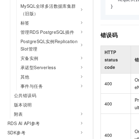
MySQL全球多活数据库集群
}
（旧版）
标签
管理RDS PostgreSQL插件
错误码
PostgreSQL实例Replication
Slot管理
HTTP
灾备实例
status
错
code
承诺型Serverless
其他
O
400
事件与任务
e
公共错误码
Pr
400
版本说明
u
附表
RDS AI API参考
O
SDK参考
400
ut