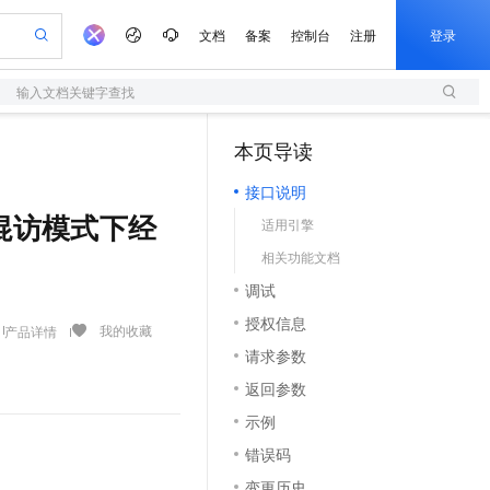
文档
备案
控制台
注册
登录
输入文档关键字查找
验
作计划
器
AI 活动
专业服务
服务伙伴合作计划
开发者社区
加入我们
服务平台百炼
阿里云 OPC 创新助力计划
本页导读
（1）
一站式生成采购清单，支持单品或批量购买
S
S产品伙伴计划（繁花）
峰会
造的大模型服务与应用开发平台
Qwen Audio：打造专属 AI 语音助手
轻量应用服务器
一句话生成原生可编辑精美 PPT 文稿
AI 生产力先锋
Al MaaS 服务伙伴赋能合作
域名
博文
Careers
NEW
至高可申请百万元
接口说明
性可伸缩的云计算服务
开启高性价比 AI 编程新体验
Qwen-Audio-3.0-Realtime 端到端实时语音角色扮演
输入一句话想法, 轻松生成专业的 PPT
先锋实践拓展 AI 生产力的边界
快速构建应用程序和网站，即刻迈出上云第一步
Token 补贴，五大权
计划
海大会
伙伴信用分合作计划
商标
问答
社会招聘
 修改混访模式下经
适用引擎
益加速 OPC 成功
S
eek-V4-Pro
数字证书管理服务（原SSL证书）
一键部署幻兽帕鲁游戏服务器
飞天发布时刻
HOT
划
备案
电子书
校园招聘
相关功能文档
pSeek-V4-Pro
视频创作，一键激活电商全链路生产力
全托管，含MySQL、PostgreSQL、SQL Server、MariaDB多引擎
实现全站HTTPS，呈现可信的WEB访问
一键购买专属联机服务器，轻松开启游戏
所见，即是所愿
更多支持
划
公司注册
镜像站
调试
视频生成
语音识别与合成
专属 QwenPaw
短信服务
漫剧工坊：一站式动画创作平台
AI 实训营
HOT
合作伙伴培训与认证
授权信息
划
上云迁移
的智能体编程平台
站生成，高效打造优质广告素材
从聊天伙伴进化为能主动干活的本地数字员工
快速生产连贯的高质量长漫剧
从基础到进阶，Agent 创客手把手教你
国内短信简单易用，安全可靠，秒级触达，全球覆盖200+国家和地区。
我的收藏
产品详情
e-1.1-T2V
Qwen3-TTS-Flash
lScope
我要反馈
查询合作伙伴
请求参数
畅细腻的高质量视频
离线语音合成大模型，多语言方言自适应，低延迟高稳定
n Alibaba Cloud ISV 合作
代维服务
olarDB
建企业门户网站
大数据开发治理平台 DataWorks
10 分钟搭建微信、支付宝小程序
返回参数
创新加速
ope
登录合作伙伴管理后台
我要建议
站，无忧落地极速上线
以可视化方式快速构建移动和 PC 门户网站
100%兼容MySQL、PostgreSQL，兼容Oracle，支持集中和分布式
高效部署网站，快速应用到小程序
Data Agent 驱动的一站式 Data+AI 开发治理平台
e-1.1-I2V
Cosyvoice-V3-Flash
示例
安全
畅自然，细节丰富
高表现力语音合成大模型，语音克隆听感自然
我要投诉
上云场景组合购
伴
错误码
边界网络安全防护产品
漫剧创作，剧本、分镜、视频高效生成
覆盖90%+业务场景，专享组合折扣价
2V
VPN
Fun-ASR
变更历史