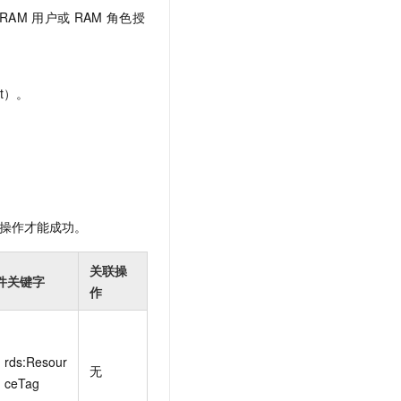
t.diy 一步搞定创意建站
构建大模型应用的安全防护体系
RAM
用户或
RAM
角色授
通过自然语言交互简化开发流程,全栈开发支持
通过阿里云安全产品对 AI 应用进行安全防护
t）。
操作才能成功。
关联操
件关键字
作
rds:Resour
无
ceTag