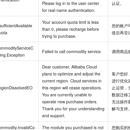
Please log in to the user center
认证。
for real-name authentication.
Your account quota limit is less
sufficientAvailable
您的账户
than 0, please recharge before
uota
值后再尝
trying to purchase.
ommodityServiceC
Failed to call commodity service.
调用商品
ling.Exception
Dear customer, Alibaba Cloud
plans to optimize and adjust the
客户您好
current region. Cloud services in
进行优化
egionDissolvedEO
this region will cease operations.
止运营，
You are currently unable to
数据迁移
operate new purchase orders.
无法操作
Thank you for your understanding
解与支持
and support.
ommodity.InvalidCo
The module you purchased is not
您购买的