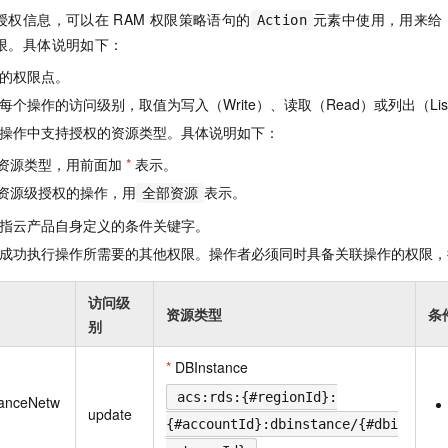
一个 AI 助手
即刻拥有 DeepSeek-R1 满血版
超强辅助，Bol
授权信息，可以在
RAM
权限策略语句的
元素中使用，用来给
Action
在企业官网、通讯软件中为客户提供 AI 客服
多种方案随心选，轻松解锁专属 DeepSeek
限。具体说明如下：
的权限点。
个操作的访问级别，取值为写入（Write）、读取（Read）或列出（Lis
操作中支持授权的资源类型。具体说明如下：
资源类型，用前面加
*
表示。
资源级授权的操作，用
表示。
全部资源
指云产品自身定义的条件关键字。
成功执行操作所需要的其他权限。操作者必须同时具备关联操作的权限，
访问级
资源类型
条
别
*
DBInstance
acs:rds:{#regionId}:
tanceNetw
update
{#accountId}:dbinstance/{#dbi