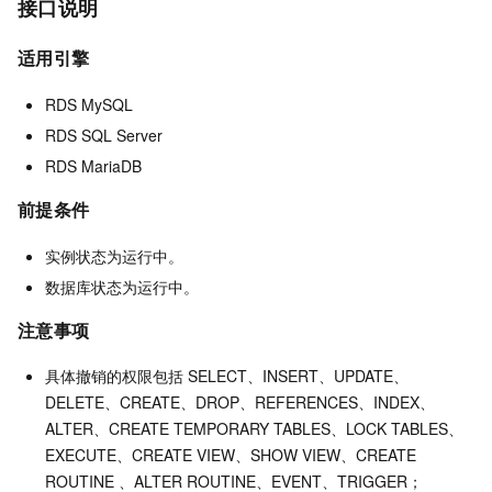
接口说明
适用引擎
RDS MySQL
RDS SQL Server
RDS MariaDB
前提条件
实例状态为运行中。
数据库状态为运行中。
注意事项
具体撤销的权限包括 SELECT、INSERT、UPDATE、
DELETE、CREATE、DROP、REFERENCES、INDEX、
ALTER、CREATE TEMPORARY TABLES、LOCK TABLES、
EXECUTE、CREATE VIEW、SHOW VIEW、CREATE
ROUTINE 、ALTER ROUTINE、EVENT、TRIGGER；