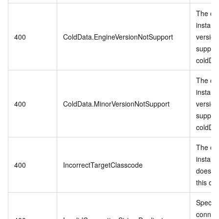
The cu
instanc
400
ColdData.EngineVersionNotSupport
version
suppor
coldDa
The cu
instanc
400
ColdData.MinorVersionNotSupport
version
suppor
coldDa
The cu
instanc
400
IncorrectTargetClasscode
does no
this op
Specifi
connect