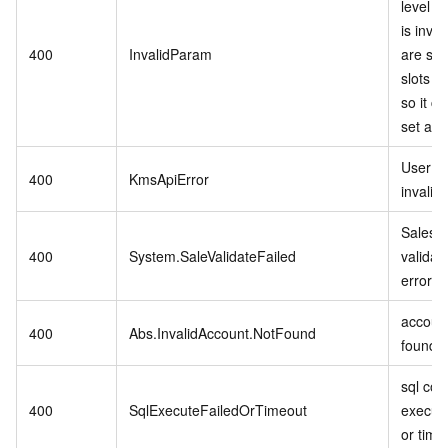
level P
is inva
400
InvalidParam
are stil
slots in
so it c
set as r
User se
400
KmsApiError
invalid.
Sales 
400
System.SaleValidateFailed
validat
error.
account
400
Abs.InvalidAccount.NotFound
found.
sql co
400
SqlExecuteFailedOrTimeout
executi
or time