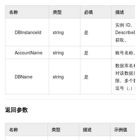
名称
类型
必填
描述
实例 ID。
DBInstanceId
string
是
DescribeDB
获取。
AccountName
string
是
账号名称。
数据库名称
对该数据库
DBName
string
是
限。多个数
逗号（,）隔
返回参数
名称
类型
描述
示例值