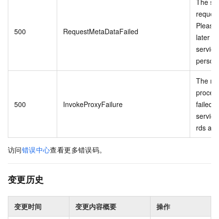
The se
request
Please 
500
RequestMetaDataFailed
later o
service
personn
The re
proces
500
InvokeProxyFailure
failed 
service 
rds api.
访问
错误中心
查看更多错误码。
变更历史
变更时间
变更内容概要
操作