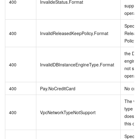
400
InvalideStatus.Format
support
operati
Specifi
400
InvalidReleasedKeepPolicy.Format
Releas
Policy i
the DB 
engine
400
InvalidDBInstanceEngineType.Format
not sup
operati
400
Pay.NoCreditCard
No cred
The vp
type in
400
VpcNetworkTypeNotSupport
does no
this op
Specif