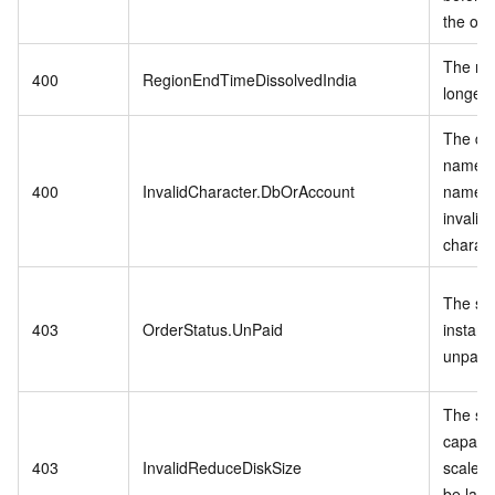
the ord
The reg
400
RegionEndTimeDissolvedIndia
longer 
The da
name o
400
InvalidCharacter.DbOrAccount
name c
invalid
charact
The spe
403
OrderStatus.UnPaid
instanc
unpaid 
The st
capacit
403
InvalidReduceDiskSize
scale-
be larg