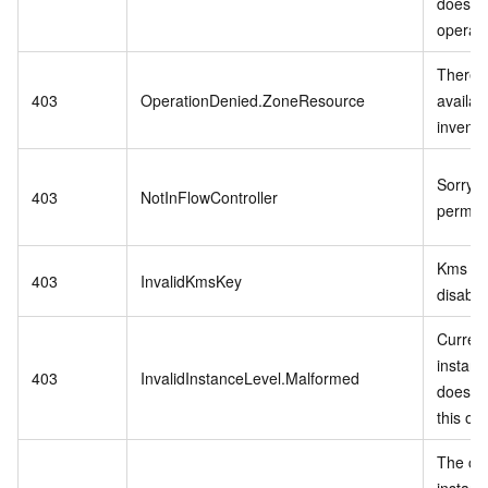
does no
operati
There i
403
OperationDenied.ZoneResource
availab
invento
Sorry,n
403
NotInFlowController
permiss
Kms ke
403
InvalidKmsKey
disable
Curren
instanc
403
InvalidInstanceLevel.Malformed
does no
this op
The cu