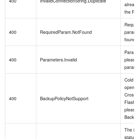
400
InvalidConnectionString.Duplicate
already
the RD
Require
400
RequiredParam.NotFound
param i
found.
Paramet
400
Parameters.Invalid
please 
parame
Cold Da
open w
CrossB
400
BackupPolicyNotSupport
Flash 
please
Backup 
The in
status 