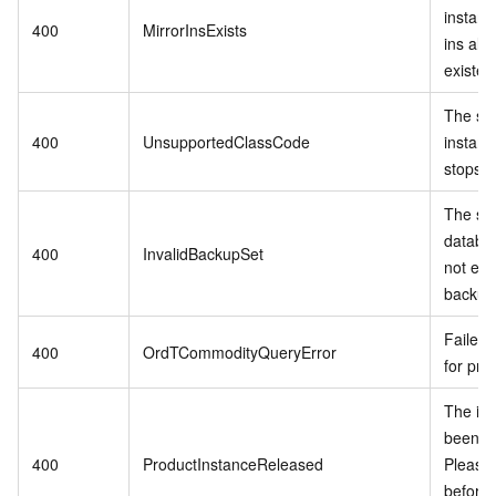
instanc
400
MirrorInsExists
ins alr
existed
The sp
400
UnsupportedClassCode
instanc
stops se
The spe
databa
400
InvalidBackupSet
not exis
backup 
Failed 
400
OrdTCommodityQueryError
for pro
The in
been r
400
ProductInstanceReleased
Please
before 