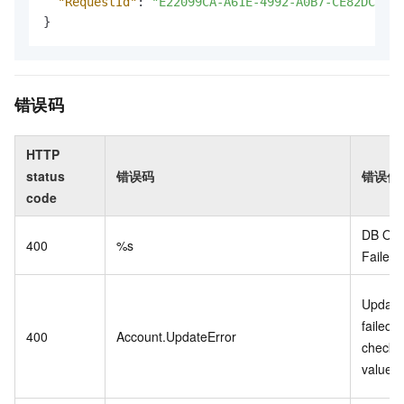
"RequestId"
:
"E22099CA-A61E-4992-A0B7-CE82DC1756
}
错误码
HTTP
status
错误码
错误信
code
DB Ope
400
%s
Failed:
Update
failed,
400
Account.UpdateError
check y
value