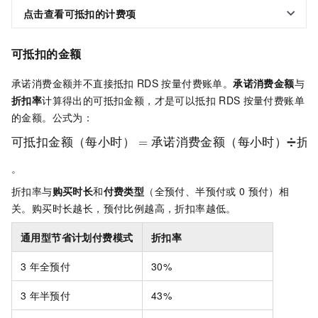
点击查看可抵扣的计费项
可抵扣的金额
承诺消费金额并不直接抵扣
RDS
按量付费账单。
承诺消费金额
与
折扣率
计算得出的可抵扣金额，才是可以抵扣
RDS
按量付费账单
的金额。公式为：
可抵扣金额（每小时）
=
承诺消费金额（每小时）
➗
折
。
折扣率与
购买时长
和
付费类型
（全预付、半预付或
0
预付）相
关。购买时长越长，预付比例越高，折扣率越低。
通用型节省计划付费模式
折扣率
3
年全预付
30%
3
年半预付
43%