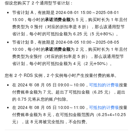
假设您购买了
2
个通用型节省计划：
节省计划
A，有效期是
2024-08-01 15:00～2025-08-01
15:00，每小时的
承诺消费金额
为
5
元，购买时长为
1
年且付
费类型为
0
预付（对应的折扣率是
8
折），那么该通用型节
省计划，每小时的可抵扣金额为
6.25
元（5
元➗80%）。
节省计划
B，有效期是
2024-08-05 10:00～2025-08-05
10:00，每小时的
承诺消费金额
为
2
元，购买时长为
1
年且付
费类型为全预付（对应的折扣率是
5
折），那么该通用型节
省计划，每小时的可抵扣金额为
4
元（2
元➗50%）。
您有
2
个
RDS
实例，2
个实例每小时产生按量付费的账单。
在
2024
年
08
月
05
日
09:00～10:00，
可抵扣的计费项
按量
付费账单金额为
7
元。超出了可抵扣金额（6.25
元），超出
的
0.75
元将从您的账户扣除。
在
2024
年
08
月
05
日
10:00～11:00，
可抵扣的计费项
按量
付费账单金额为
8
元，在可抵扣金额范围内（6.25+4=10.25
元），这
8
元将被完全抵扣，不会扣费。