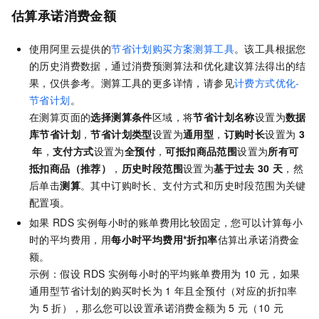
估算承诺消费金额
使用阿里云提供的
节省计划购买方案测算工具
。该工具根据您
的历史消费数据，通过消费预测算法和优化建议算法得出的结
果，仅供参考。测算工具的更多详情，请参见
计费方式优化-
节省计划
。
在测算页面的
选择测算条件
区域，将
节省计划名称
设置为
数据
库节省计划
，
节省计划类型
设置为
通用型
，
订购时长
设置为
3
年
，
支付方式
设置为
全预付
，
可抵扣商品范围
设置为
所有可
抵扣商品（推荐）
，
历史时段范围
设置为
基于过去
30
天
，然
后单击
测算
。其中订购时长、支付方式和历史时段范围为关键
配置项。
如果
RDS
实例每小时的账单费用比较固定，您可以计算每小
时的平均费用，用
每小时平均费用*折扣率
估算出承诺消费金
额。
示例：假设
RDS
实例每小时的平均账单费用为
10
元，如果
通用型节省计划的购买时长为
1
年且全预付（对应的折扣率
为
5
折），那么您可以设置承诺消费金额为
5
元（10
元