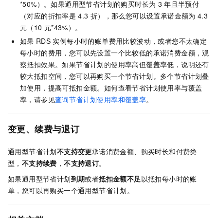
*50%）。如果通用型节省计划的购买时长为
3
年且半预付
（对应的折扣率是
4.3
折），那么您可以设置承诺金额为
4.3
元（10
元*43%）。
如果
RDS
实例每小时的账单费用比较波动，或者您不太确定
每小时的费用，您可以先设置一个比较低的承诺消费金额，观
察抵扣效果。如果节省计划的使用率高但覆盖率低，说明还有
较大抵扣空间，您可以再购买一个节省计划。多个节省计划叠
加使用，提高可抵扣金额。如何查看节省计划使用率与覆盖
率，请参见
查询节省计划使用率和覆盖率
。
变更、续费与退订
通用型节省计划
不支持变更
承诺消费金额、购买时长和付费类
型，
不支持续费
，
不支持退订
。
如果通用型节省计划
到期
或者
抵扣金额不足
以抵扣每小时的账
单，您可以再购买一个通用型节省计划。