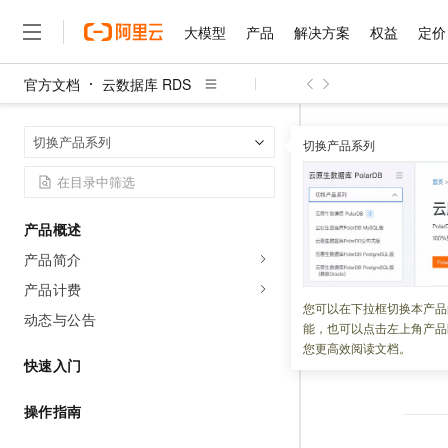
大模型
产品
解决方案
权益
定价
官方文档
云数据库 RDS
大模型
产品
解决方案
权益
定价
云市场
伙伴
服务
了解阿里云
精选产品
精选解决方案
普惠上云
产品定价
精选商城
成为销售伙伴
售前咨询
为什么选择阿里云
千问AI平台
云数据库 RDS
首页
切换产品系列
了解云产品的定价详情
切换产品系列
大模型服务平台百炼
睿译宝，AI翻译排版一
普惠上云 官方力荐
分销伙伴
在线服务
网站建设
什么是云计算
大
大模型服务与应用平台
上传文档即自动完成翻译和
云服务器38元/年起，超
服务条款
咨询伙伴
多端小程序
技术领先
云上成本管理
售后服务
千问大模型
GLM-5.2：长任务时代
官方推荐返现计划
大模型
大模型
精选产品
精选解决方案
Salesforce 国际版订阅
稳定可靠
产品概述
管理和优化成本
多元化、高性能、安全可靠
推荐新用户得奖励，单订单
更新时间：
2024-09-25
销售伙伴合作计划
自助服务
产品简介
友盟天域
安全合规
人工智能与机器学习
AI
文本生成
无影云电脑
Hermes Agent，打造
云工开物
本产品历史版本服
无影生态合作计划
在线服务
产品计费
观测云
分析师报告
随时随地安全接入的云上超
自主进化，持久记忆，越用
高校专属算力普惠，学生认
计算
互联网应用开发
您可以在下拉框切换本产品
Qwen3.8-Max
HOT
动态与公告
Salesforce On Alibaba C
工单服务
能，也可以点击左上角产品
智能体时代全能旗舰模型
Tuya 物联网平台阿里云
研究报告与白皮书
云解析DNS
快速拥有专属 OpenClaw
Consulting Partner 合
大数据
容器
您更高效阅读文档。
上一篇：
服务条
免费试用
短信专区
快速入门
蓝凌 OA
Qwen3.7-Plus
AI 大模型销售与服务生
现代化应用
存储
天池大赛
能看、能想、能动手的多模
云原生大数据计算服务 Max
解决方案免费试用 新老
电子合同
操作指南
面向分析的企业级SaaS模
最高领取价值200元试用
安全
网络与CDN
AI 算法大赛
Qwen3-VL-Plus
畅捷通