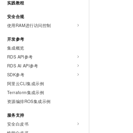
实践教程
AI 产品 免费试用
网络
安全
云开发大赛
Tableau 订阅
1亿+ 大模型 tokens 和 
安全合规
可观测
入门学习赛
中间件
AI空中课堂在线直播课
140+云产品 免费试用
使用RAM进行访问控制
大模型服务
上云与迁云
产品新客免费试用，最长1
数据库
生态解决方案
千问AI平台-Token Plan
开发参考
企业出海
大模型ACA认证体验
大数据计算
集成概览
助力企业全员 AI 认知与能
行业生态解决方案
政企业务
媒体服务
RDS API参考
千问AI平台-模型体验
开发者生态解决方案
在线体验全尺寸、多种模态
RDS AI API参考
企业服务与云通信
AI 开发和 AI 应用解决
SDK参考
Happy 系列大模型
域名与网站
阿里云CLI集成示例
终端用户计算
Terraform集成示例
资源编排ROS集成示例
Serverless
大模型解决方案
服务支持
开发工具
快速部署 Dify，高效搭建 
安全白皮书
迁移与运维管理
性能白皮书