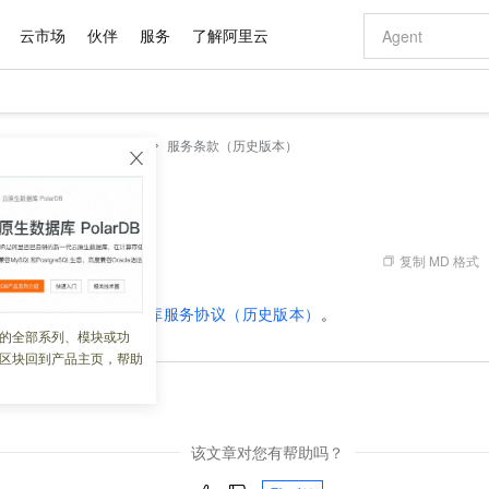
云市场
伙伴
服务
了解阿里云
AI 特惠
数据与 API
成为产品伙伴
企业增值服务
最佳实践
价格计算器
AI 场景体
基础软件
产品伙伴合
阿里云认证
市场活动
配置报价
大模型
服务支持
相关协议
服务条款（历史版本）
自助选配和估算价格
步到位
域名与网站
智启 AI 普惠权益
产品生态集成认证中心
企业支持计划
云上春晚
Qwen Audio：打造专属 AI 语音助手
千问官方 MaaS 平台，为开发者和 Agent 而生，新用户赠送 1 亿 + tokens 额度
云服务器 EC
一句话生成原生
AI Coding
阿里云Maa
2026 阿里云
为企业打
数据集
Windows
大模型认证
模型
NEW
NEW
格式还原
值低价云产品抢先购
提供智能易用的域名与建站服务
至高享 1亿+免费 tokens，加速 Al 应用落地
Qwen-Audio-3.0-Realtime 端到端实时语音角色扮演
安全可靠、弹
输入一句话想法,
智能编程，一键
（历史版本）
产品生态伙伴
专家技术服务
云上奥运之旅
弹性计算合作
阿里云中企出
手机三要素
宝塔 Linux
全部认证
价格优势
开源旗舰模型
对象存储 OSS
即刻拥有 DeepSeek-V4-Pro
阿里云 OPC 创新助力计划
云数据库 RD
一键部署幻兽
AI 电商营销
产品生态伙伴工作台
企业增值服务台
云栖战略参考
云存储合作计
云栖大会
身份实名认证
CentOS
训练营
推动算力普惠，释放技术红利
的大模型服务
最高返9万
真正可用的 1M 上下文,一次完成代码全链路开发
轻松解锁专属 DeepSeek-V4-Pro
至高百万元 Token 补贴，加速一人公司成长
稳定、安全、高性价比、高性能的云存储服务
一键购买专属
从图文生成到
复制 MD 格式
 09:07:15
云上的中国
数据库合作计
活动全景
短信
Docker
图片和
自进化智能体
人工智能平台 PAI
5 分钟轻松部署专属 QwenPaw
Token Plan 模型订阅计划
Qoder
高效搭建 AI
AI 广告创作
企业成长
大模型
NEW
HOT
信息公告
务协议，请参见
云数据库服务协议（历史版本）
。
看见新力量
云网络合作计
OCR 文字识别
JAVA
级电脑
越聪明
证享300元代金券
一站式AI开发、训练和推理服务
Qwen3.8-Max 首发尝鲜，限时加量 10 倍，夜间低至2折
从聊天伙伴进化为能主动干活的本地数字员工
面向真实软件
图文、视频一
的全部系列、模块或功
Kimi-K3
HappyHors
NEW
魔搭 Mode
loud
服务实践
官网公告
区块回到产品主页，帮助
Kimi 最新旗舰模型，长程编程与推理利器
让文字生成流
金融模力时刻
Salesforce O
版
发票查验
全能环境
Qoder CN
Claude Code + GStack 打造工程团队
千问办公，限时限量积分加倍
云原生数据库 P
低代码高效构
AI 建站
NEW
作计划
计划
款
创新中心
魔搭 ModelSc
健康状态
让AI从“聊天伙伴”进化为能干活的“数字员工”
覆盖公网/内网、递归/权威、移动APP等全场景解析服务
安装技能 GStack，拥有专属 AI 工程团队
你的AI工作搭子，覆盖日常办公高频场景
基于千问大模型等，支持代码智能生成、研发智能问答
0 代码专业建
客户案例
天气预报查询
操作系统
Deepseek-v4-pro
HappyHors
态合作计划
态智能体模型
旗舰 MoE 大模型，百万上下文与顶尖推理能力
图生视频，流
Compute
同享
容器服务 Kubernetes 版 ACK
万小智 AI 建站低至 15元/月
云防火墙
AI 短剧/漫剧
快递物流查询
WordPress
成为服务伙
该文章对您有帮助吗？
高校合作
式云数据仓库
点，立即开启云上创新
提供一站式管理容器应用的 K8s 服务
送.CN域名，送备案服务码
云原生的云上
AI助力短剧
GLM-5.2
Wan2.7-T
Ubuntu