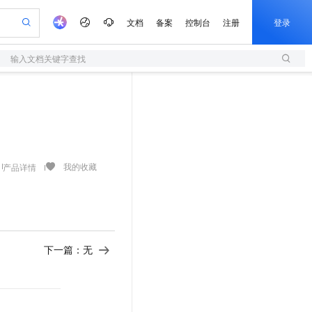
文档
备案
控制台
注册
登录
输入文档关键字查找
验
作计划
器
AI 活动
专业服务
服务伙伴合作计划
开发者社区
加入我们
服务平台百炼
阿里云 OPC 创新助力计划
一站式生成采购清单，支持单品或批量购买
S
可编辑精美 PPT 文稿
S产品伙伴计划（繁花）
峰会
造的大模型服务与应用开发平台
轻量应用服务器
Agency Agents：拥有专属领域专家
AI 生产力先锋
Al MaaS 服务伙伴赋能合作
域名
博文
Careers
至高可申请百万元
性可伸缩的云计算服务
 轻松生成专业的 PPT
开启高性价比 AI 编程新体验
先锋实践拓展 AI 生产力的边界
快速构建应用程序和网站，即刻迈出上云第一步
多领域专家智能体,一键组建 AI 虚拟交付团队
Token 补贴，五大权
计划
海大会
伙伴信用分合作计划
商标
问答
社会招聘
益加速 OPC 成功
S
帕鲁游戏服务器
数字证书管理服务（原SSL证书）
HappyHorse 打造一站式影视创作平台
飞天发布时刻
HOT
划
备案
电子书
校园招聘
联机服务器，轻松开启游戏
视频创作，一键激活电商全链路生产力
全托管，含MySQL、PostgreSQL、SQL Server、MariaDB多引擎
实现全站HTTPS，呈现可信的WEB访问
所见，即是所愿
可视化编排打通从文字构思到成片全链路闭环
我的收藏
产品详情
更多支持
划
公司注册
镜像站
视频生成
语音识别与合成
 智能体与工作流应用
短信服务
漫剧工坊：一站式动画创作平台
AI 实训营
合作伙伴培训与认证
划
上云迁移
的智能体编程平台
站生成，高效打造优质广告素材
通过阿里云百炼高效搭建AI应用,助力高效开发
快速生产连贯的高质量长漫剧
从基础到进阶，Agent 创客手把手教你
国内短信简单易用，安全可靠，秒级触达，全球覆盖200+国家和地区。
e-1.1-T2V
Qwen3-TTS-Flash
lScope
我要反馈
查询合作伙伴
畅细腻的高质量视频
离线语音合成大模型，多语言方言自适应，低延迟高稳定
n Alibaba Cloud ISV 合作
代维服务
olarDB
建企业门户网站
大数据开发治理平台 DataWorks
10 分钟搭建微信、支付宝小程序
下一篇：无
创新加速
ope
登录合作伙伴管理后台
我要建议
站，无忧落地极速上线
以可视化方式快速构建移动和 PC 门户网站
100%兼容MySQL、PostgreSQL，兼容Oracle，支持集中和分布式
高效部署网站，快速应用到小程序
Data Agent 驱动的一站式 Data+AI 开发治理平台
e-1.1-I2V
Cosyvoice-V3-Flash
安全
畅自然，细节丰富
高表现力语音合成大模型，语音克隆听感自然
我要投诉
上云场景组合购
伴
边界网络安全防护产品
漫剧创作，剧本、分镜、视频高效生成
覆盖90%+业务场景，专享组合折扣价
2V
VPN
Fun-ASR