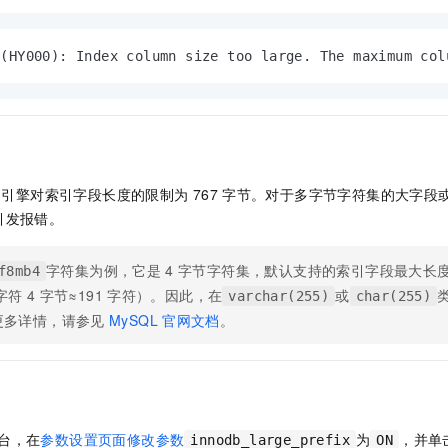
服务生态伙伴
视觉 Coding、空间感知、多模态思考等全面升级
1M上下文，专为长程任务能力而生
云工开物
企业应用
Night Plan 支持 Qwen 3.8-Max
AI 办公
NEW
Red Hat
30+ 款产品免费体验
夜间 5 折，Qwen/Meoo/TokenPlan 客户专享
AI智能应用
科研合作
ERP
 (HY000): Index column size too large. The maximum col
堂（旗舰版）
SUSE
智能客服
AI 应用构建
大模型原生
CRM
2个月
自动承接线索
建站小程序
Qoder
大模型服务平台百炼-应用模版
OA 办公系统
HOT
NEW
面向真实软件
个人版上线、团队版降价；千问3.8-Max首发发尝鲜
丰富多元化的应用模版和解决方案
力提升
财税管理
模板建站
万有无界
大模型服务平台百炼-智能体
引擎对索引字段长度的限制为
767
字节。对于多字节字符集的大字段
400电话
定制建站
的模型效果
灵活可视化地构建企业级 Agent
引发报错。
方案
广告营销
模板小程序
秒悟
人工智能平台 PAI
字符集为例，它是
4
字节字符集，默认支持的索引字段最大长
f8mb4
定制小程序
云端极速 AI 
新一代 AI 视频生成模型，深度适配广告营销等场景
AI Native 的算法工程平台，一站式完成建模、训练、推理服务部署
字符
4
字节≈191
字符）。因此，在
或
varchar(255)
char(255)
APP 开发
更多详情，请参见
MySQL
官网文档
。
建站系统
AI 应用
10分钟微调：让0.6B模型媲美235B模型
多模态数据信
依托云原生高可用架构,实现Dify私有化部署
用1%尺寸在特定领域达到大模型90%以上效果
台，在
参数设置页面修改参数
为
，并单
innodb_large_prefix
ON