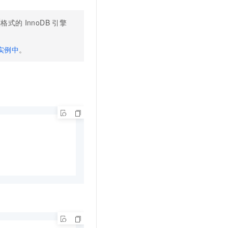
t.diy 一步搞定创意建站
构建大模型应用的安全防护体系
通过自然语言交互简化开发流程,全栈开发支持
通过阿里云安全产品对 AI 应用进行安全防护
格式的
InnoDB
引擎
实例中
。