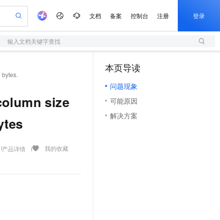
文档
备案
控制台
注册
登录
输入文档关键字查找
验
作计划
器
AI 活动
专业服务
服务伙伴合作计划
开发者社区
加入我们
服务平台百炼
阿里云 OPC 创新助力计划
本页导读
（1）
一站式生成采购清单，支持单品或批量购买
bytes.
S
io：打造专属 AI 语音助手
S产品伙伴计划（繁花）
峰会
造的大模型服务与应用开发平台
轻量应用服务器
一句话生成原生可编辑精美 PPT 文稿
AI 生产力先锋
Al MaaS 服务伙伴赋能合作
域名
博文
Careers
至高可申请百万元
问题现象
性可伸缩的云计算服务
开启高性价比 AI 编程新体验
Qwen-Audio-3.0-Realtime 端到端实时语音角色扮演
输入一句话想法, 轻松生成专业的 PPT
先锋实践拓展 AI 生产力的边界
快速构建应用程序和网站，即刻迈出上云第一步
Token 补贴，五大权
计划
海大会
伙伴信用分合作计划
商标
问答
社会招聘
lumn size
可能原因
益加速 OPC 成功
S
eek-V4-Pro
数字证书管理服务（原SSL证书）
一键部署幻兽帕鲁游戏服务器
飞天发布时刻
HOT
划
备案
电子书
校园招聘
解决方案
pSeek-V4-Pro
视频创作，一键激活电商全链路生产力
全托管，含MySQL、PostgreSQL、SQL Server、MariaDB多引擎
实现全站HTTPS，呈现可信的WEB访问
一键购买专属联机服务器，轻松开启游戏
所见，即是所愿
ytes
更多支持
划
公司注册
镜像站
视频生成
语音识别与合成
专属 QwenPaw
短信服务
漫剧工坊：一站式动画创作平台
AI 实训营
HOT
合作伙伴培训与认证
划
上云迁移
的智能体编程平台
站生成，高效打造优质广告素材
从聊天伙伴进化为能主动干活的本地数字员工
快速生产连贯的高质量长漫剧
从基础到进阶，Agent 创客手把手教你
国内短信简单易用，安全可靠，秒级触达，全球覆盖200+国家和地区。
我的收藏
产品详情
e-1.1-T2V
Qwen3-TTS-Flash
lScope
我要反馈
查询合作伙伴
畅细腻的高质量视频
离线语音合成大模型，多语言方言自适应，低延迟高稳定
n Alibaba Cloud ISV 合作
代维服务
olarDB
建企业门户网站
大数据开发治理平台 DataWorks
10 分钟搭建微信、支付宝小程序
创新加速
ope
登录合作伙伴管理后台
我要建议
站，无忧落地极速上线
以可视化方式快速构建移动和 PC 门户网站
100%兼容MySQL、PostgreSQL，兼容Oracle，支持集中和分布式
高效部署网站，快速应用到小程序
Data Agent 驱动的一站式 Data+AI 开发治理平台
e-1.1-I2V
Cosyvoice-V3-Flash
安全
畅自然，细节丰富
高表现力语音合成大模型，语音克隆听感自然
我要投诉
上云场景组合购
伴
边界网络安全防护产品
漫剧创作，剧本、分镜、视频高效生成
覆盖90%+业务场景，专享组合折扣价
2V
VPN
Fun-ASR