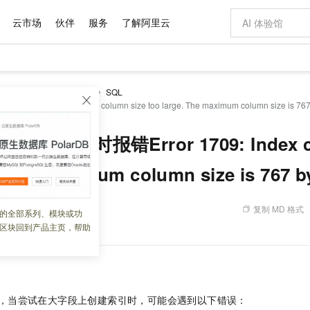
云市场
伙伴
服务
了解阿里云
AI 特惠
数据与 API
成为产品伙伴
企业增值服务
最佳实践
价格计算器
AI 场景体
基础软件
产品伙伴合
阿里云认证
市场活动
配置报价
大模型
服务支持
常见问题
SQL
自助选配和估算价格
Error 1709: Index column size too large. The maximum column size is 767 
新方式
域名与网站
睿译宝，AI翻译排版一步到位
智启 AI 普惠权益
产品生态集成认证中心
企业支持计划
云上春晚
千问官方 MaaS 平台，为开发者和 Agent 而生，新用户赠送 1 亿 + tokens 额度
云服务器 EC
Qwen Aud
AI Coding
阿里云Maa
2026 阿里云
为企业打
数据集
Windows
大模型认证
模型
NEW
NEW
交付可用成果
值低价云产品抢先购
提供智能易用的域名与建站服务
上传文档即自动完成翻译和格式还原
至高享 1亿+免费 tokens，加速 Al 应用落地
安全可靠、弹
智能编程，一键
产品生态伙伴
专家技术服务
云上奥运之旅
弹性计算合作
阿里云中企出
手机三要素
宝塔 Linux
全部认证
QL创建索引时报错Error 1709: Index co
价格优势
有专属领域专家
对象存储 OSS
GLM-5.2：长任务时代开源旗舰模型
阿里云 OPC 创新助力计划
云数据库 RD
即刻拥有 DeepS
AI 电商营销
产品生态伙伴工作台
企业增值服务台
云栖战略参考
云存储合作计
云栖大会
身份实名认证
CentOS
训练营
推动算力普惠，释放技术红利
的大模型服务
最高返9万
多领域专家智能体,一键组建 AI 虚拟交付团队
至高百万元 Token 补贴，加速一人公司成长
稳定、安全、高性价比、高性能的云存储服务
真正可用的 1M 上下文,一次完成代码全链路开发
轻松解锁专属 Dee
从图文生成到
. The maximum column size is 767 b
云上的中国
数据库合作计
活动全景
短信
Docker
图片和
站式影视创作平台
人工智能平台 PAI
Hermes Agent，打造自进化智能体
Token Plan 模型订阅计划
Qoder
5 分钟轻松部署
AI 广告创作
企业成长
大模型
NEW
信息公告
看见新力量
云网络合作计
OCR 文字识别
JAVA
级电脑
证享300元代金券
可视化编排打通从文字构思到成片全链路闭环
一站式AI开发、训练和推理服务
自主进化，持久记忆，越用越聪明
Qwen3.8-Max 首发尝鲜，限时加量 10 倍，夜间低至2折
面向真实软件
图文、视频一
复制 MD 格式
 01:44:03
的全部系列、模块或功
Kimi-K3
HappyHors
NEW
魔搭 Mode
loud
服务实践
官网公告
区块回到产品主页，帮助
Kimi 最新旗舰模型，长程编程与推理利器
让文字生成流
金融模力时刻
Salesforce O
版
发票查验
全能环境
Qoder CN
Claude Code + GStack 打造工程团队
千问办公，限时限量积分加倍
云原生数据库 P
低代码高效构
AI 建站
NEW
作计划
计划
创新中心
魔搭 ModelSc
健康状态
让AI从“聊天伙伴”进化为能干活的“数字员工”
覆盖公网/内网、递归/权威、移动APP等全场景解析服务
安装技能 GStack，拥有专属 AI 工程团队
你的AI工作搭子，覆盖日常办公高频场景
基于千问大模型等，支持代码智能生成、研发智能问答
0 代码专业建
客户案例
天气预报查询
操作系统
Deepseek-v4-pro
HappyHors
态合作计划
态智能体模型
旗舰 MoE 大模型，百万上下文与顶尖推理能力
图生视频，流
Compute
同享
容器服务 Kubernetes 版 ACK
万小智 AI 建站低至 15元/月
云防火墙
AI 短剧/漫剧
快递物流查询
WordPress
成为服务伙
高校合作
式云数据仓库
点，立即开启云上创新
提供一站式管理容器应用的 K8s 服务
送.CN域名，送备案服务码
云原生的云上
AI助力短剧
，当尝试在大字段上创建索引时，可能会遇到以下错误：
GLM-5.2
Wan2.7-T
Ubuntu