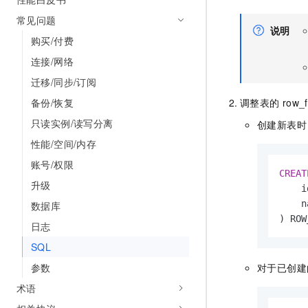
10 分钟在聊天系统中增加
专有云
常见问题
说明
购买/付费
连接/网络
迁移/同步/订阅
备份/恢复
调整表的
row_
只读实例/读写分离
创建新表时
性能/空间/内存
账号/权限
CREAT
升级
    i
    n
数据库
) ROW
日志
SQL
参数
对于已创建
术语