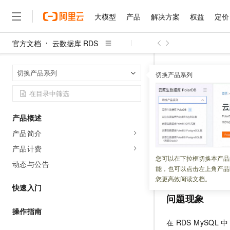
大模型
产品
解决方案
权益
定价
官方文档
云数据库 RDS
大模型
产品
解决方案
权益
定价
云市场
伙伴
服务
了解阿里云
精选产品
精选解决方案
普惠上云
产品定价
精选商城
成为销售伙伴
售前咨询
为什么选择阿里云
千问AI平台
云数据库 RDS
首页
切换产品系列
了解云产品的定价详情
切换产品系列
RDS MySQL创建索引时报错
大模型服务平台百炼
千问办公，解锁你的工作
普惠上云 官方力荐
分销伙伴
在线服务
网站建设
什么是云计算
大
大模型服务与应用平台
企业级Agent产品，直接
云服务器38元/年起，超
咨询伙伴
多端小程序
技术领先
RDS MyS
云上成本管理
售后服务
千问大模型
Agency Agents：拥
官方推荐返现计划
大模型
大模型
精选产品
精选解决方案
Salesforce 国际版订阅
稳定可靠
产品概述
管理和优化成本
多元化、高性能、安全可靠
推荐新用户得奖励，单订单
too large
销售伙伴合作计划
自助服务
产品简介
友盟天域
安全合规
人工智能与机器学习
AI
文本生成
无影云电脑
HappyHorse 打造一
云工开物
无影生态合作计划
在线服务
产品计费
观测云
分析师报告
随时随地安全接入的云上超
高校专属算力普惠，学生认
更新时间：
2026-06-05
计算
互联网应用开发
您可以在下拉框切换本产品
Qwen3.8-Max
HOT
动态与公告
Salesforce On Alibaba C
工单服务
能，也可以点击左上角产品
智能体时代全能旗舰模型
Tuya 物联网平台阿里云
研究报告与白皮书
云解析DNS
快速拥有专属 OpenClaw
Consulting Partner 合
大数据
容器
您更高效阅读文档。
免费试用
短信专区
快速入门
蓝凌 OA
Qwen3.7-Plus
AI 大模型销售与服务生
问题现象
现代化应用
存储
天池大赛
能看、能想、能动手的多模
云原生大数据计算服务 Max
解决方案免费试用 新老
电子合同
操作指南
面向分析的企业级SaaS模
最高领取价值200元试用
安全
网络与CDN
在
RDS MySQL
中
AI 算法大赛
Qwen3-VL-Plus
畅捷通