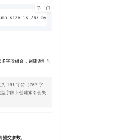
文戏情感细腻自然，动作戏激烈拳拳到肉，实现更强表演能力
支持中英文自由切换，具备更强的噪声鲁棒性
云聚AI 严选权益
SSL 证书
，一键激活高效办公新体验
精选AI产品，从模型到应用全链提效
堡垒机
umn size is 767 bytes.
AI 用量加速计划
应用
防火墙
、识别商机，让客服更高效、服务更出色。
新老同享，达量后返
千问办公
主机安全
NEW
的智能体编程平台
一站式AI生产力平台
AI 应用及服务市场
伶鹊
或多字段组合，创建索引时
企业级人与Agent协作平台，接入和调度多个数字员工
智能客服平台，对话机器人、对话分析、智能外呼
AI 应用
大模型服务平台百炼 - 全妙
大模型
度为
191
字符（767
字
应用创作平台
多模态内容创作工具，已接入 DeepSeek
类型字段上创建索引会失
自然语言处理
数据标注
机器学习
息提取
与 AI 智能体进行实时音视频通话
从文本、图片、视频中提取结构化的属性信息
构建支持视频理解的 AI 音视频实时通话应用
击
提交参数
。