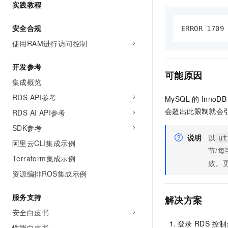
实践教程
AI 产品 免费试用
网络
安全
云开发大赛
Tableau 订阅
1亿+ 大模型 tokens 和 
安全合规
可观测
入门学习赛
ERROR 1709
中间件
AI空中课堂在线直播课
140+云产品 免费试用
使用RAM进行访问控制
大模型服务
上云与迁云
产品新客免费试用，最长1
数据库
生态解决方案
千问AI平台-Token Plan
开发参考
企业出海
大模型ACA认证体验
大数据计算
可能原因
集成概览
助力企业全员 AI 认知与能
行业生态解决方案
政企业务
媒体服务
RDS API参考
千问AI平台-模型体验
MySQL
的
InnoDB
开发者生态解决方案
在线体验全尺寸、多种模态
会超出此限制就会
RDS AI API参考
企业服务与云通信
AI 开发和 AI 应用解决
SDK参考
Happy 系列大模型
域名与网站
说明
以
ut
阿里云CLI集成示例
节/每
终端用户计算
Terraform集成示例
败。
资源编排ROS集成示例
Serverless
大模型解决方案
服务支持
开发工具
解决方案
快速部署 Dify，高效搭建 
安全白皮书
迁移与运维管理
登录
RDS
控制
性能白皮书