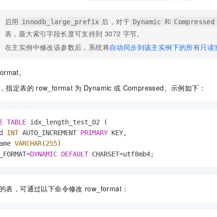
一个 AI 助手
即刻拥有 DeepSeek-R1 满血版
超强辅助，Bol
在企业官网、通讯软件中为客户提供 AI 客服
多种方案随心选，轻松解锁专属 DeepSeek
启用
后，对于
和
innodb_large_prefix
Dynamic
Compressed
表，最大索引字段长度可支持到
3072
字节。
在主实例中修改该参数后，系统将
自动同步到该主实例下的所有只读
format。
，指定表的
row_format
为
Dynamic
或
Compressed。示例如下：
E
TABLE
 idx_length_test_02 (

d 
INT
 AUTO_INCREMENT 
PRIMARY
 KEY,

ame 
VARCHAR
(
255
)

_FORMAT
=
DYNAMIC
DEFAULT
 CHARSET
=
utf8mb4;
的表，可通过以下命令修改
row_format：