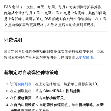
DAS
定时（一次性、每天、每周、每月）对实例执行扩容操作。
例如某个业务每月
1
号
2
点至
3
号
2
点是业务高峰，其他时间均
是业务低峰，就可以通过
DAS
的定时自动弹性伸缩功能，在
1
号
2
点自动扩容到更高规格，3
号
2
点后自动恢复到原规格。
计费说明
通过定时自动弹性伸缩功能对数据库实例进行规格变更时，目标
数据库实例会产生对应的变配费用，详情请参见
变配说明
。
新增定时自动弹性伸缩策略
访问
实例列表
，在上方选择地域，然后单击目标实例
ID。
在左侧导航栏，单击
CloudDBA
>
性能趋势
。
在
性能趋势
页，单击
自治功能开关
。
在
自治功能设置
>
自动弹性伸缩
页签，单击
新增策略
。在
新
增策略
页面设置如下参数：