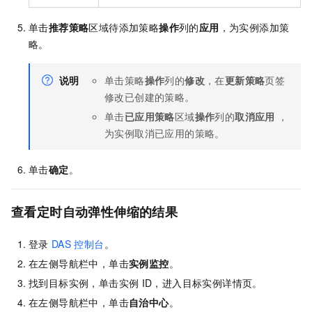
单击
推荐策略
区域待添加策略
操作
列的
应用
，为实例添加策
略。
说明
单击策略
操作
列的
修改
，在
更新策略
页签
修改已创建的策略。
单击
已应用策略
区域
操作
列的
取消应用
，
为实例取消已应用的策略。
单击
确定
。
查看定时自动弹性伸缩的结果
登录
DAS
控制台
。
在左侧导航栏中，单击
实例监控
。
找到目标实例，单击实例
ID，进入目标实例详情页。
在左侧导航栏中，单击
自治中心
。