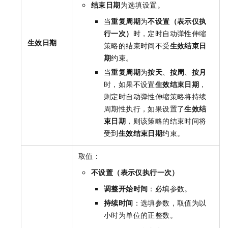
结束日期
为选填设置。
当
重复周期
为
不设置（表示仅执
行一次）
时，定时自动弹性伸缩
生效日期
策略的结束时间不受
生效结束日
期
约束。
当
重复周期
为
按天
、
按周
、
按月
时，如果不设置
生效结束日期
，
则定时自动弹性伸缩策略将持续
周期性执行，如果设置了
生效结
束日期
，则该策略的结束时间将
受到
生效结束日期
约束。
取值：
不设置（表示仅执行一次）
调整开始时间
：必填参数。
持续时间
：选填参数，取值为以
小时为单位的正整数。