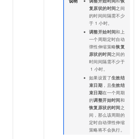
说明
调整开始时间
和
恢
复原状的时间
之间
的时间间隔需不少
于
1
小时。
调整开始时间
和上
一个周期定时自动
弹性伸缩策略
恢复
原状的时间
之间的
时间间隔需不少于
1
小时。
如果设置了
生效结
束日期
，且
生效结
束日期
在一个周期
的
调整开始时间
和
恢复原状的时间
之
间，那么该周期的
定时自动弹性伸缩
策略将不会执行。