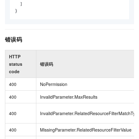
  ]

}
错误码
HTTP
status
错误码
code
400
NoPermission
400
InvalidParameter.MaxResults
400
InvalidParameter.RelatedResourceFilterMatchTyp
400
MissingParameter.RelatedResourceFilterValue