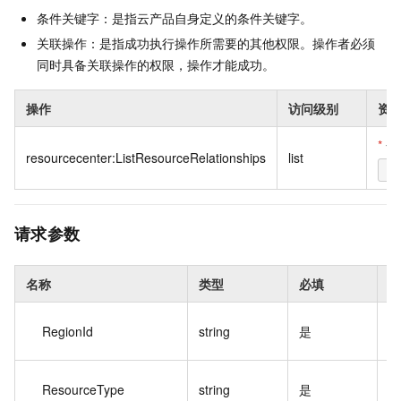
条件关键字：是指云产品自身定义的条件关键字。
关联操作：是指成功执行操作所需要的其他权限。操作者必须
同时具备关联操作的权限，操作才能成功。
操作
访问级别
资
*
全
resourcecenter:ListResourceRelationships
list
*
请求参数
名称
类型
必填
描
RegionId
string
是
I
ResourceType
string
是