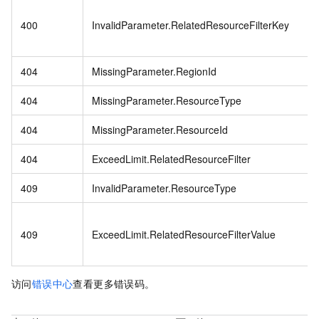
400
InvalidParameter.RelatedResourceFilterKey
404
MissingParameter.RegionId
404
MissingParameter.ResourceType
404
MissingParameter.ResourceId
404
ExceedLimit.RelatedResourceFilter
409
InvalidParameter.ResourceType
409
ExceedLimit.RelatedResourceFilterValue
访问
错误中心
查看更多错误码。