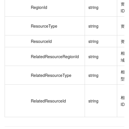
资源
RegionId
string
ID
ResourceType
string
资源
ResourceId
string
资源
相关
RelatedResourceRegionId
string
域 I
相关
RelatedResourceType
string
型。
相关
RelatedResourceId
string
ID