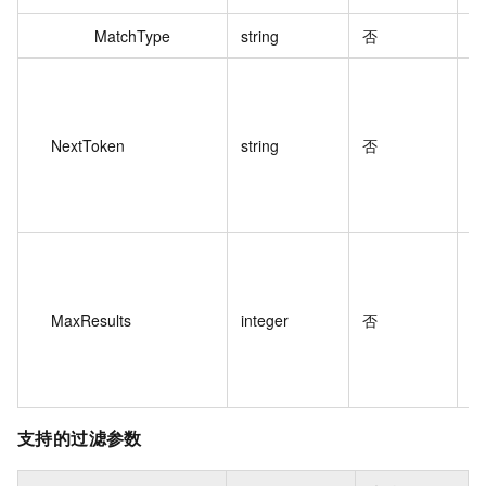
MatchType
string
否
NextToken
string
否
MaxResults
integer
否
1
2
支持的过滤参数