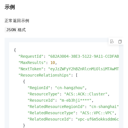
示例
正常返回示例
格式
JSON
{

"RequestId"
: 
"682A3004-38E3-5122-9A11-CCDFAB9C3C
"MaxResults"
: 
10
,

"NextToken"
: 
"eyJzZWFyY2hBZnRlcnMiOlsiMTAwMTU2Nz
"ResourceRelationships"
: [

    {

"RegionId"
: 
"cn-hangzhou"
,

"ResourceType"
: 
"ACS::ACK::Cluster"
,

"ResourceId"
: 
"m-eb3hji****"
,

"RelatedResourceRegionId"
: 
"cn-shanghai"
,

"RelatedResourceType"
: 
"ACS::VPC::VPC"
,

"RelatedResourceId"
: 
"vpc-uf6m5okksddm6c9lh7
    }
