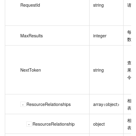
RequestId
string
请求
每页
MaxResults
integer
数据
查询
NextToken
string
果下
令牌
相关
ResourceRelationships
array<object>
表。
相关
ResourceRelationship
object
表。