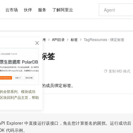
云市场
伙伴
服务
了解阿里云
AI 特惠
数据与 API
成为产品伙伴
企业增值服务
最佳实践
价格计算器
AI 场景体
基础软件
产品伙伴合
阿里云认证
市场活动
配置报价
大模型
源组
开发参考
API参考
API目录
标签
TagResources - 绑定标签
自助选配和估算价格
新方式
域名与网站
睿译宝，AI翻译排版一步到位
智启 AI 普惠权益
产品生态集成认证中心
企业支持计划
云上春晚
千问官方 MaaS 平台，为开发者和 Agent 而生，新用户赠送 1 亿 + tokens 额度
云服务器 EC
Qwen Aud
AI Coding
阿里云Maa
2026 阿里云
为企业打
数据集
Windows
大模型认证
模型
NEW
NEW
交付可用成果
值低价云产品抢先购
提供智能易用的域名与建站服务
上传文档即自动完成翻译和格式还原
至高享 1亿+免费 tokens，加速 Al 应用落地
安全可靠、弹
智能编程，一键
urces - 绑定标签
产品生态伙伴
专家技术服务
云上奥运之旅
弹性计算合作
阿里云中企出
手机三要素
宝塔 Linux
全部认证
价格优势
有专属领域专家
对象存储 OSS
GLM-5.2：长任务时代开源旗舰模型
阿里云 OPC 创新助力计划
云数据库 RD
即刻拥有 DeepS
AI 电商营销
产品生态伙伴工作台
企业增值服务台
云栖战略参考
云存储合作计
云栖大会
身份实名认证
CentOS
训练营
推动算力普惠，释放技术红利
的大模型服务
最高返9万
多领域专家智能体,一键组建 AI 虚拟交付团队
至高百万元 Token 补贴，加速一人公司成长
稳定、安全、高性价比、高性能的云存储服务
真正可用的 1M 上下文,一次完成代码全链路开发
轻松解锁专属 Dee
从图文生成到
复制 MD 格式
 08:32:21
云上的中国
数据库合作计
活动全景
短信
Docker
图片和
站式影视创作平台
人工智能平台 PAI
Hermes Agent，打造自进化智能体
Token Plan 模型订阅计划
Qoder
5 分钟轻松部署
AI 广告创作
企业成长
大模型
NEW
信息公告
s
为资源组或资源目录的成员绑定标签。
看见新力量
云网络合作计
OCR 文字识别
JAVA
级电脑
证享300元代金券
可视化编排打通从文字构思到成片全链路闭环
一站式AI开发、训练和推理服务
自主进化，持久记忆，越用越聪明
Qwen3.8-Max 首发尝鲜，限时加量 10 倍，夜间低至2折
面向真实软件
图文、视频一
的全部系列、模块或功
Kimi-K3
HappyHors
NEW
魔搭 Mode
loud
服务实践
官网公告
区块回到产品主页，帮助
Kimi 最新旗舰模型，长程编程与推理利器
让文字生成流
金融模力时刻
Salesforce O
版
发票查验
全能环境
Qoder CN
Claude Code + GStack 打造工程团队
千问办公，限时限量积分加倍
云原生数据库 P
低代码高效构
AI 建站
NEW
作计划
计划
创新中心
魔搭 ModelSc
健康状态
让AI从“聊天伙伴”进化为能干活的“数字员工”
覆盖公网/内网、递归/权威、移动APP等全场景解析服务
安装技能 GStack，拥有专属 AI 工程团队
你的AI工作搭子，覆盖日常办公高频场景
基于千问大模型等，支持代码智能生成、研发智能问答
0 代码专业建
客户案例
天气预报查询
操作系统
Deepseek-v4-pro
HappyHors
态合作计划
态智能体模型
旗舰 MoE 大模型，百万上下文与顶尖推理能力
图生视频，流
Compute
同享
容器服务 Kubernetes 版 ACK
万小智 AI 建站低至 15元/月
云防火墙
AI 短剧/漫剧
快递物流查询
WordPress
成为服务伙
高校合作
PI Explorer
中直接运行该接口，免去您计算签名的困扰。运行成功后，OpenA
式云数据仓库
点，立即开启云上创新
提供一站式管理容器应用的 K8s 服务
送.CN域名，送备案服务码
云原生的云上
AI助力短剧
GLM-5.2
Wan2.7-T
DK
代码示例。
Ubuntu