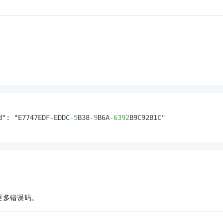
d": "E7747EDF-EDDC
-5
B38
-9
B6A
-6392
B9C92B1C"

更多错误码。