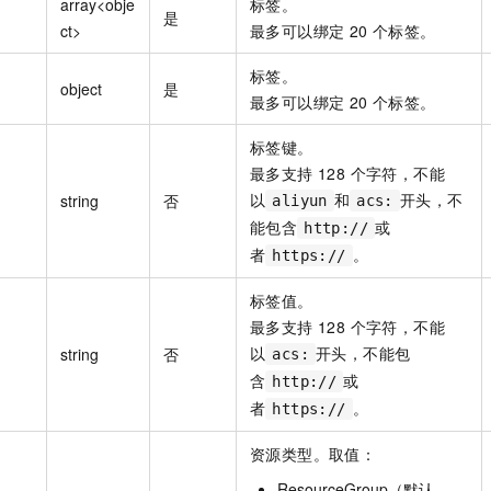
array<obje
标签。
一个 AI 助手
即刻拥有 DeepSeek-R1 满血版
超强辅助，Bol
是
ct>
最多可以绑定 20 个标签。
在企业官网、通讯软件中为客户提供 AI 客服
多种方案随心选，轻松解锁专属 DeepSeek
标签。
object
是
最多可以绑定 20 个标签。
标签键。
最多支持 128 个字符，不能
以
和
开头，不
string
否
aliyun
acs:
能包含
或
http://
者
。
https://
标签值。
最多支持 128 个字符，不能
以
开头，不能包
string
否
acs:
含
或
http://
者
。
https://
资源类型。取值：
ResourceGroup（默认