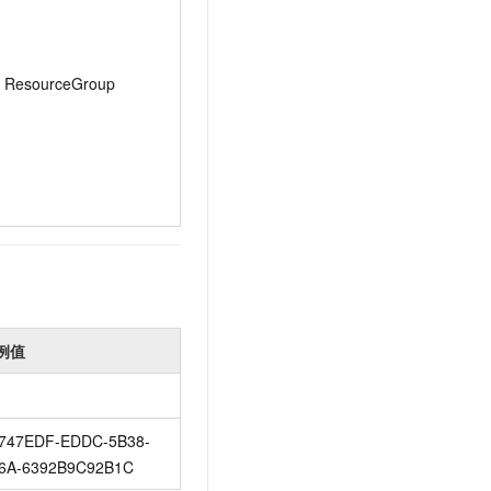
ResourceGroup
例值
747EDF-EDDC-5B38-
6A-6392B9C92B1C