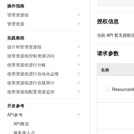
AI 产品 免费试用
网络
操作指南
安全
云开发大赛
Tableau 订阅
1亿+ 大模型 tokens 和 
管理资源组
可观测
入门学习赛
中间件
AI空中课堂在线直播课
授权信息
140+云产品 免费试用
管理资源
大模型服务
上云与迁云
产品新客免费试用，最长1
数据库
当前
API
暂无授权
生态解决方案
实践教程
千问AI平台-Token Plan
企业出海
大模型ACA认证体验
大数据计算
设计和管理资源组
助力企业全员 AI 认知与能
行业生态解决方案
请求参数
政企业务
使用资源组控制资源访问
媒体服务
千问AI平台-模型体验
开发者生态解决方案
在线体验全尺寸、多种模态
使用资源组进行分账
企业服务与云通信
名称
AI 开发和 AI 应用解决
使用资源组进行自动化运维
Happy 系列大模型
域名与网站
使用资源组进行合规审计
ResourceId
使用资源组配置资源监控
终端用户计算
Serverless
开发参考
大模型解决方案
API参考
开发工具
快速部署 Dify，高效搭建 
API概览
迁移与运维管理
服务接入点