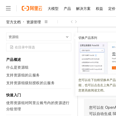
大模型
产品
解决方案
权益
定价
官方文档
资源管理
大模型
产品
解决方案
权益
定价
云市场
伙伴
服务
了解阿里云
精选产品
精选解决方案
普惠上云
产品定价
精选商城
成为销售伙伴
售前咨询
为什么选择阿里云
千问AI平台
资源管理
资
首页
资源组
了解云产品的定价详情
切换产品系列
大模型服务平台百炼
千问办公，解锁你的工作
普惠上云 官方力荐
分销伙伴
在线服务
网站建设
什么是云计算
大
大模型服务与应用平台
企业级Agent产品，直接
云服务器38元/年起，超
TagReso
咨询伙伴
多端小程序
技术领先
云上成本管理
售后服务
千问大模型
Agency Agents：拥
官方推荐返现计划
大模型
大模型
精选产品
精选解决方案
Salesforce 国际版订阅
稳定可靠
产品概述
管理和优化成本
多元化、高性能、安全可靠
推荐新用户得奖励，单订单
更新时间：
2026-03-26
销售伙伴合作计划
自助服务
什么是资源组
友盟天域
安全合规
人工智能与机器学习
AI
文本生成
无影云电脑
HappyHorse 打造一
云工开物
调用
TagResource
无影生态合作计划
在线服务
支持资源组的云服务
观测云
分析师报告
随时随地安全接入的云上超
高校专属算力普惠，学生认
计算
互联网应用开发
您可以在下拉框切换本产品
Qwen3.8-Max
HOT
支持资源组级别授权的云服务
Salesforce On Alibaba C
工单服务
能，也可以点击左上角产品
智能体时代全能旗舰模型
Tuya 物联网平台阿里云
研究报告与白皮书
云解析DNS
快速拥有专属 OpenClaw
Consulting Partner 合
调试
大数据
容器
您更高效阅读文档。
免费试用
短信专区
快速入门
蓝凌 OA
Qwen3.7-Plus
AI 大模型销售与服务生
现代化应用
存储
天池大赛
能看、能想、能动手的多模
使用资源组对阿里云账号内的资源进行
云原生大数据计算服务 Max
解决方案免费试用 新老
电子合同
您可以在
OpenA
分组管理
面向分析的企业级SaaS模
最高领取价值200元试用
安全
网络与CDN
AI 算法大赛
Qwen3-VL-Plus
可以自动生成
S
畅捷通