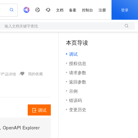
文档
备案
控制台
注册
登录
输入文档关键字查找
验
作计划
器
AI 活动
专业服务
服务伙伴合作计划
开发者社区
加入我们
服务平台百炼
阿里云 OPC 创新助力计划
本页导读
（1）
一站式生成采购清单，支持单品或批量购买
S
io：打造专属 AI 语音助手
S产品伙伴计划（繁花）
峰会
造的大模型服务与应用开发平台
轻量应用服务器
一句话生成原生可编辑精美 PPT 文稿
AI 生产力先锋
Al MaaS 服务伙伴赋能合作
域名
博文
Careers
至高可申请百万元
调试
性可伸缩的云计算服务
开启高性价比 AI 编程新体验
Qwen-Audio-3.0-Realtime 端到端实时语音角色扮演
输入一句话想法, 轻松生成专业的 PPT
先锋实践拓展 AI 生产力的边界
快速构建应用程序和网站，即刻迈出上云第一步
Token 补贴，五大权
计划
海大会
伙伴信用分合作计划
商标
问答
社会招聘
授权信息
益加速 OPC 成功
S
eek-V4-Pro
数字证书管理服务（原SSL证书）
一键部署幻兽帕鲁游戏服务器
飞天发布时刻
HOT
划
备案
电子书
校园招聘
请求参数
pSeek-V4-Pro
视频创作，一键激活电商全链路生产力
全托管，含MySQL、PostgreSQL、SQL Server、MariaDB多引擎
实现全站HTTPS，呈现可信的WEB访问
一键购买专属联机服务器，轻松开启游戏
所见，即是所愿
我的收藏
产品详情
更多支持
划
公司注册
镜像站
返回参数
视频生成
语音识别与合成
专属 QwenPaw
短信服务
漫剧工坊：一站式动画创作平台
AI 实训营
HOT
合作伙伴培训与认证
示例
划
上云迁移
的智能体编程平台
站生成，高效打造优质广告素材
从聊天伙伴进化为能主动干活的本地数字员工
快速生产连贯的高质量长漫剧
从基础到进阶，Agent 创客手把手教你
国内短信简单易用，安全可靠，秒级触达，全球覆盖200+国家和地区。
e-1.1-T2V
Qwen3-TTS-Flash
lScope
我要反馈
查询合作伙伴
错误码
畅细腻的高质量视频
离线语音合成大模型，多语言方言自适应，低延迟高稳定
n Alibaba Cloud ISV 合作
代维服务
olarDB
建企业门户网站
大数据开发治理平台 DataWorks
10 分钟搭建微信、支付宝小程序
变更历史
调试
创新加速
ope
登录合作伙伴管理后台
我要建议
站，无忧落地极速上线
以可视化方式快速构建移动和 PC 门户网站
100%兼容MySQL、PostgreSQL，兼容Oracle，支持集中和分布式
高效部署网站，快速应用到小程序
Data Agent 驱动的一站式 Data+AI 开发治理平台
e-1.1-I2V
Cosyvoice-V3-Flash
安全
畅自然，细节丰富
高表现力语音合成大模型，语音克隆听感自然
我要投诉
上云场景组合购
伴
PI Explorer
边界网络安全防护产品
漫剧创作，剧本、分镜、视频高效生成
覆盖90%+业务场景，专享组合折扣价
2V
VPN
Fun-ASR