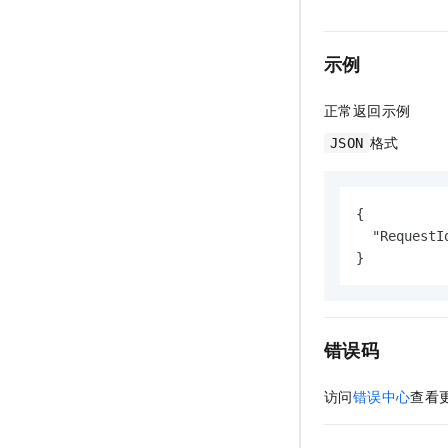
示例
正常返回示例
格式
JSON
{

  "RequestI
}
错误码
访问
错误中心
查看