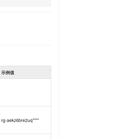
文戏情感细腻自然，动作戏激烈拳拳到肉，实现更强表演能力
支持中英文自由切换，具备更强的噪声鲁棒性
云聚AI 严选权益
SSL 证书
，一键激活高效办公新体验
精选AI产品，从模型到应用全链提效
堡垒机
AI 用量加速计划
应用
防火墙
、识别商机，让客服更高效、服务更出色。
新老同享，达量后返
千问办公
主机安全
NEW
的智能体编程平台
一站式AI生产力平台
AI 应用及服务市场
伶鹊
企业级人与Agent协作平台，接入和调度多个数字员工
智能客服平台，对话机器人、对话分析、智能外呼
AI 应用
示例值
大模型服务平台百炼 - 全妙
大模型
应用创作平台
多模态内容创作工具，已接入 DeepSeek
自然语言处理
数据标注
机器学习
rg-aekz6bre2uq****
息提取
与 AI 智能体进行实时音视频通话
从文本、图片、视频中提取结构化的属性信息
构建支持视频理解的 AI 音视频实时通话应用