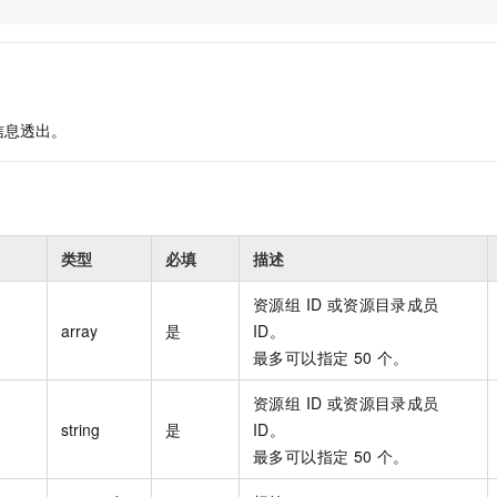
服务生态伙伴
视觉 Coding、空间感知、多模态思考等全面升级
1M上下文，专为长程任务能力而生
云工开物
企业应用
Night Plan 支持 Qwen 3.8-Max
AI 办公
NEW
Red Hat
30+ 款产品免费体验
夜间 5 折，Qwen/Meoo/TokenPlan 客户专享
AI智能应用
科研合作
ERP
堂（旗舰版）
SUSE
智能客服
AI 应用构建
大模型原生
CRM
2个月
自动承接线索
信息透出。
建站小程序
Qoder
大模型服务平台百炼-应用模版
OA 办公系统
HOT
NEW
面向真实软件
个人版上线、团队版降价；千问3.8-Max首发发尝鲜
丰富多元化的应用模版和解决方案
力提升
财税管理
模板建站
万有无界
大模型服务平台百炼-智能体
400电话
定制建站
的模型效果
灵活可视化地构建企业级 Agent
类型
必填
描述
方案
广告营销
模板小程序
秒悟
人工智能平台 PAI
定制小程序
资源组 ID 或资源目录成员
云端极速 AI 
新一代 AI 视频生成模型，深度适配广告营销等场景
AI Native 的算法工程平台，一站式完成建模、训练、推理服务部署
array
是
ID。
APP 开发
最多可以指定 50 个。
建站系统
资源组 ID 或资源目录成员
string
是
ID。
AI 应用
10分钟微调：让0.6B模型媲美235B模型
多模态数据信
最多可以指定 50 个。
依托云原生高可用架构,实现Dify私有化部署
用1%尺寸在特定领域达到大模型90%以上效果