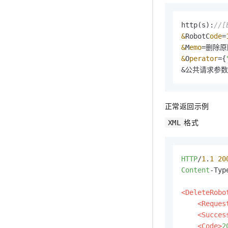
http(s):
//[
&
RobotC
ode
=
&
M
emo
=
&
O
perator
=
{
&公共请求参数
正常返回示例
格式
XML
HTTP
/
1
.
1
20
Content
-Typ
<DeleteRobo
<Reques
<Succes
<Code>
2