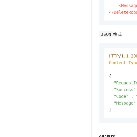
<Messag
</DeleteRob
格式
JSON
HTTP
/
1.1
20
Content
-
Typ
{

"RequestI
"Success"
"Code"
 : 
"Message"
}