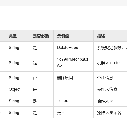
服务生态伙伴
视觉 Coding、空间感知、多模态思考等全面升级
1M上下文，专为长程任务能力而生
云工开物
企业应用
Night Plan 支持 Qwen 3.8-Max
AI 办公
NEW
Red Hat
30+ 款产品免费体验
夜间 5 折，Qwen/Meoo/TokenPlan 客户专享
AI智能应用
科研合作
ERP
堂（旗舰版）
SUSE
智能客服
AI 应用构建
大模型原生
CRM
2个月
自动承接线索
建站小程序
类型
是否必选
示例值
描述
Qoder
大模型服务平台百炼-应用模版
OA 办公系统
HOT
NEW
面向真实软件
个人版上线、团队版降价；千问3.8-Max首发发尝鲜
丰富多元化的应用模版和解决方案
力提升
财税管理
模板建站
String
是
DeleteRobot
系统规定参数，取值
万有无界
大模型服务平台百炼-智能体
400电话
定制建站
1cY9drMec4b2uz
的模型效果
灵活可视化地构建企业级 Agent
String
是
机器人
code
S2
方案
广告营销
模板小程序
秒悟
人工智能平台 PAI
String
否
删除原因
备注信息
定制小程序
云端极速 AI 
新一代 AI 视频生成模型，深度适配广告营销等场景
AI Native 的算法工程平台，一站式完成建模、训练、推理服务部署
APP 开发
Object
是
操作人信息
建站系统
String
是
10006
操作人
id
e
String
是
张三
操作人显示名
AI 应用
10分钟微调：让0.6B模型媲美235B模型
多模态数据信
依托云原生高可用架构,实现Dify私有化部署
用1%尺寸在特定领域达到大模型90%以上效果