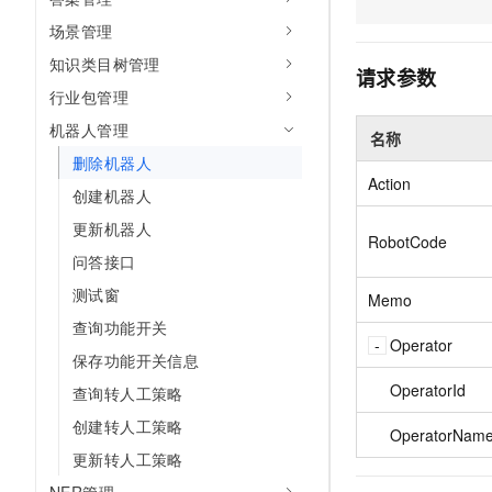
AI 产品 免费试用
网络
安全
云开发大赛
场景管理
Tableau 订阅
1亿+ 大模型 tokens 和 
知识类目树管理
可观测
入门学习赛
中间件
AI空中课堂在线直播课
请求参数
140+云产品 免费试用
大模型服务
行业包管理
上云与迁云
产品新客免费试用，最长1
数据库
机器人管理
生态解决方案
名称
千问AI平台-Token Plan
企业出海
大模型ACA认证体验
大数据计算
删除机器人
助力企业全员 AI 认知与能
行业生态解决方案
Action
创建机器人
政企业务
媒体服务
千问AI平台-模型体验
开发者生态解决方案
更新机器人
在线体验全尺寸、多种模态
RobotCode
企业服务与云通信
问答接口
AI 开发和 AI 应用解决
Happy 系列大模型
域名与网站
测试窗
Memo
查询功能开关
终端用户计算
Operator
保存功能开关信息
Serverless
大模型解决方案
OperatorId
查询转人工策略
开发工具
创建转人工策略
OperatorNam
快速部署 Dify，高效搭建 
更新转人工策略
迁移与运维管理