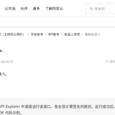
云市场
伙伴
服务
了解阿里云
AI 特惠
数据与 API
成为产品伙伴
企业增值服务
最佳实践
价格计算器
AI 场景体
基础软件
产品伙伴合
阿里云认证
市场活动
配置报价
大模型
理（文档停止维护）
开发参考
API参考
机器人管理
删除机器人
自助选配和估算价格
步到位
域名与网站
智启 AI 普惠权益
产品生态集成认证中心
企业支持计划
云上春晚
Qwen Audio：打造专属 AI 语音助手
千问官方 MaaS 平台，为开发者和 Agent 而生，新用户赠送 1 亿 + tokens 额度
云服务器 EC
一句话生成原生
AI Coding
阿里云Maa
2026 阿里云
为企业打
数据集
Windows
大模型认证
模型
NEW
NEW
格式还原
值低价云产品抢先购
提供智能易用的域名与建站服务
至高享 1亿+免费 tokens，加速 Al 应用落地
Qwen-Audio-3.0-Realtime 端到端实时语音角色扮演
安全可靠、弹
输入一句话想法,
智能编程，一键
人
产品生态伙伴
专家技术服务
云上奥运之旅
弹性计算合作
阿里云中企出
手机三要素
宝塔 Linux
全部认证
价格优势
开源旗舰模型
对象存储 OSS
即刻拥有 DeepSeek-V4-Pro
阿里云 OPC 创新助力计划
云数据库 RD
一键部署幻兽
AI 电商营销
产品生态伙伴工作台
企业增值服务台
云栖战略参考
云存储合作计
云栖大会
身份实名认证
CentOS
训练营
推动算力普惠，释放技术红利
的大模型服务
最高返9万
真正可用的 1M 上下文,一次完成代码全链路开发
轻松解锁专属 DeepSeek-V4-Pro
至高百万元 Token 补贴，加速一人公司成长
稳定、安全、高性价比、高性能的云存储服务
一键购买专属
从图文生成到
复制
 08:09:29
云上的中国
数据库合作计
活动全景
短信
Docker
图片和
自进化智能体
人工智能平台 PAI
5 分钟轻松部署专属 QwenPaw
Token Plan 模型订阅计划
Qoder
高效搭建 AI
AI 广告创作
企业成长
大模型
NEW
HOT
信息公告
器人。
看见新力量
云网络合作计
OCR 文字识别
JAVA
级电脑
越聪明
证享300元代金券
一站式AI开发、训练和推理服务
Qwen3.8-Max 首发尝鲜，限时加量 10 倍，夜间低至2折
从聊天伙伴进化为能主动干活的本地数字员工
面向真实软件
图文、视频一
Kimi-K3
HappyHors
NEW
魔搭 Mode
loud
服务实践
官网公告
Kimi 最新旗舰模型，长程编程与推理利器
让文字生成流
金融模力时刻
Salesforce O
版
发票查验
全能环境
Qoder CN
Claude Code + GStack 打造工程团队
千问办公，限时限量积分加倍
云原生数据库 P
低代码高效构
AI 建站
NEW
作计划
计划
创新中心
魔搭 ModelSc
健康状态
让AI从“聊天伙伴”进化为能干活的“数字员工”
覆盖公网/内网、递归/权威、移动APP等全场景解析服务
安装技能 GStack，拥有专属 AI 工程团队
你的AI工作搭子，覆盖日常办公高频场景
基于千问大模型等，支持代码智能生成、研发智能问答
0 代码专业建
客户案例
天气预报查询
操作系统
Deepseek-v4-pro
HappyHors
态合作计划
态智能体模型
旗舰 MoE 大模型，百万上下文与顶尖推理能力
图生视频，流
Compute
同享
容器服务 Kubernetes 版 ACK
万小智 AI 建站低至 15元/月
云防火墙
AI 短剧/漫剧
快递物流查询
WordPress
成为服务伙
高校合作
PI Explorer
中直接运行该接口，免去您计算签名的困扰。运行成功后，OpenA
式云数据仓库
点，立即开启云上创新
提供一站式管理容器应用的 K8s 服务
送.CN域名，送备案服务码
云原生的云上
AI助力短剧
GLM-5.2
Wan2.7-T
DK
代码示例。
Ubuntu