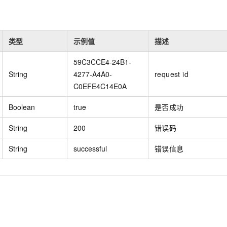
一个 AI 助手
即刻拥有 DeepSeek-R1 满血版
超强辅助，Bol
在企业官网、通讯软件中为客户提供 AI 客服
多种方案随心选，轻松解锁专属 DeepSeek
类型
示例值
描述
59C3CCE4-24B1-
String
4277-A4A0-
request id
C0EFE4C14E0A
Boolean
true
是否成功
String
200
错误码
String
successful
错误信息