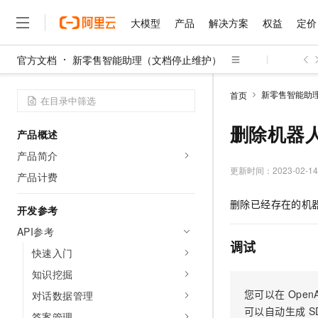
大模型
产品
解决方案
权益
定价
官方文档
新零售智能助理（文档停止维护）
大模型
产品
解决方案
权益
定价
云市场
伙伴
服务
了解阿里云
精选产品
精选解决方案
普惠上云
产品定价
精选商城
成为销售伙伴
售前咨询
为什么选择阿里云
千问AI平台
新零售智能助
首页
了解云产品的定价详情
大模型服务平台百炼
睿译宝，AI翻译排版一
普惠上云 官方力荐
分销伙伴
在线服务
网站建设
什么是云计算
大
大模型服务与应用平台
上传文档即自动完成翻译和
云服务器38元/年起，超
删除机器
产品概述
咨询伙伴
多端小程序
技术领先
云上成本管理
售后服务
千问大模型
GLM-5.2：长任务时代
官方推荐返现计划
大模型
产品简介
大模型
精选产品
精选解决方案
Salesforce 国际版订阅
稳定可靠
管理和优化成本
多元化、高性能、安全可靠
推荐新用户得奖励，单订单
更新时间：
2023-02-14
销售伙伴合作计划
产品计费
自助服务
友盟天域
安全合规
人工智能与机器学习
AI
文本生成
无影云电脑
Hermes Agent，打造
云工开物
删除已经存在的机
无影生态合作计划
在线服务
开发参考
观测云
分析师报告
随时随地安全接入的云上超
自主进化，持久记忆，越用
高校专属算力普惠，学生认
计算
互联网应用开发
Qwen3.8-Max
HOT
Salesforce On Alibaba C
工单服务
API参考
智能体时代全能旗舰模型
Tuya 物联网平台阿里云
研究报告与白皮书
云解析DNS
快速拥有专属 OpenClaw
Consulting Partner 合
调试
大数据
容器
快速入门
免费试用
短信专区
蓝凌 OA
Qwen3.7-Plus
AI 大模型销售与服务生
知识挖掘
现代化应用
存储
天池大赛
能看、能想、能动手的多模
云原生大数据计算服务 Max
解决方案免费试用 新老
电子合同
您可以在
OpenA
对话数据管理
面向分析的企业级SaaS模
最高领取价值200元试用
安全
网络与CDN
AI 算法大赛
Qwen3-VL-Plus
可以自动生成
S
畅捷通
答案管理