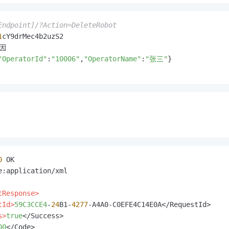
Endpoint]/?Action=DeleteRobot
1
"OperatorId"
:
"10006"
,
"OperatorName"
:
"张三"
}
0
e:application/xml

tResponse>
tId>
59C3CCE4
-
24
B1-
4277
-A4A0-C0EFE4C14E0A</RequestId>

s>
true
</Success>

00
</Code>
