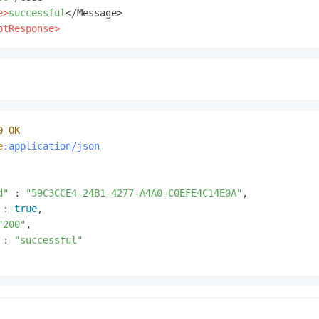
e>
successful
otResponse>
0
OK
e
:application/json
d"
 : 
"59C3CCE4-24B1-4277-A4A0-C0EFE4C14E0A"
,

 : 
true
,

"200"
,

 : 
"successful"