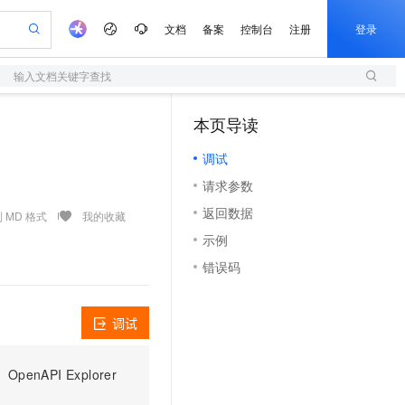
文档
备案
控制台
注册
登录
输入文档关键字查找
验
作计划
器
AI 活动
专业服务
服务伙伴合作计划
开发者社区
加入我们
服务平台百炼
阿里云 OPC 创新助力计划
本页导读
（0）
一站式生成采购清单，支持单品或批量购买
S
可编辑精美 PPT 文稿
S产品伙伴计划（繁花）
峰会
造的大模型服务与应用开发平台
轻量应用服务器
Agency Agents：拥有专属领域专家
AI 生产力先锋
Al MaaS 服务伙伴赋能合作
域名
博文
Careers
至高可申请百万元
调试
性可伸缩的云计算服务
 轻松生成专业的 PPT
开启高性价比 AI 编程新体验
先锋实践拓展 AI 生产力的边界
快速构建应用程序和网站，即刻迈出上云第一步
多领域专家智能体,一键组建 AI 虚拟交付团队
Token 补贴，五大权
计划
海大会
伙伴信用分合作计划
商标
问答
社会招聘
请求参数
益加速 OPC 成功
S
帕鲁游戏服务器
数字证书管理服务（原SSL证书）
HappyHorse 打造一站式影视创作平台
飞天发布时刻
HOT
划
备案
电子书
校园招聘
返回数据
联机服务器，轻松开启游戏
视频创作，一键激活电商全链路生产力
全托管，含MySQL、PostgreSQL、SQL Server、MariaDB多引擎
实现全站HTTPS，呈现可信的WEB访问
所见，即是所愿
可视化编排打通从文字构思到成片全链路闭环
 MD 格式
我的收藏
更多支持
划
公司注册
镜像站
示例
视频生成
语音识别与合成
 智能体与工作流应用
短信服务
漫剧工坊：一站式动画创作平台
AI 实训营
合作伙伴培训与认证
错误码
划
上云迁移
的智能体编程平台
站生成，高效打造优质广告素材
通过阿里云百炼高效搭建AI应用,助力高效开发
快速生产连贯的高质量长漫剧
从基础到进阶，Agent 创客手把手教你
国内短信简单易用，安全可靠，秒级触达，全球覆盖200+国家和地区。
e-1.1-T2V
Qwen3-TTS-Flash
lScope
我要反馈
查询合作伙伴
畅细腻的高质量视频
离线语音合成大模型，多语言方言自适应，低延迟高稳定
n Alibaba Cloud ISV 合作
代维服务
olarDB
建企业门户网站
大数据开发治理平台 DataWorks
10 分钟搭建微信、支付宝小程序
调试
创新加速
ope
登录合作伙伴管理后台
我要建议
站，无忧落地极速上线
以可视化方式快速构建移动和 PC 门户网站
100%兼容MySQL、PostgreSQL，兼容Oracle，支持集中和分布式
高效部署网站，快速应用到小程序
Data Agent 驱动的一站式 Data+AI 开发治理平台
e-1.1-I2V
Cosyvoice-V3-Flash
安全
畅自然，细节丰富
高表现力语音合成大模型，语音克隆听感自然
我要投诉
上云场景组合购
伴
PI Explorer
边界网络安全防护产品
漫剧创作，剧本、分镜、视频高效生成
覆盖90%+业务场景，专享组合折扣价
2V
VPN
Fun-ASR