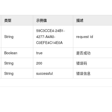
一个 AI 助手
即刻拥有 DeepSeek-R1 满血版
超强辅助，Bol
在企业官网、通讯软件中为客户提供 AI 客服
多种方案随心选，轻松解锁专属 DeepSeek
类型
示例值
描述
59C3CCE4-24B1-
String
4277-A4A0-
request id
C0EFE4C14E0A
Boolean
true
是否成功
String
200
错误码
String
successful
错误信息