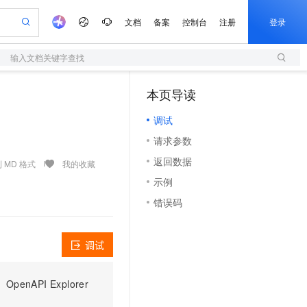
文档
备案
控制台
注册
登录
输入文档关键字查找
验
作计划
器
AI 活动
专业服务
服务伙伴合作计划
开发者社区
加入我们
服务平台百炼
阿里云 OPC 创新助力计划
本页导读
（0）
一站式生成采购清单，支持单品或批量购买
S
可编辑精美 PPT 文稿
S产品伙伴计划（繁花）
峰会
造的大模型服务与应用开发平台
轻量应用服务器
Agency Agents：拥有专属领域专家
AI 生产力先锋
Al MaaS 服务伙伴赋能合作
域名
博文
Careers
至高可申请百万元
调试
性可伸缩的云计算服务
 轻松生成专业的 PPT
开启高性价比 AI 编程新体验
先锋实践拓展 AI 生产力的边界
快速构建应用程序和网站，即刻迈出上云第一步
多领域专家智能体,一键组建 AI 虚拟交付团队
Token 补贴，五大权
计划
海大会
伙伴信用分合作计划
商标
问答
社会招聘
请求参数
益加速 OPC 成功
S
帕鲁游戏服务器
数字证书管理服务（原SSL证书）
HappyHorse 打造一站式影视创作平台
飞天发布时刻
HOT
划
备案
电子书
校园招聘
返回数据
联机服务器，轻松开启游戏
视频创作，一键激活电商全链路生产力
全托管，含MySQL、PostgreSQL、SQL Server、MariaDB多引擎
实现全站 HTTPS，呈现可信的 Web 访问
所见，即是所愿
可视化编排打通从文字构思到成片全链路闭环
 MD 格式
我的收藏
更多支持
划
公司注册
镜像站
示例
视频生成
语音识别与合成
 智能体与工作流应用
短信服务
漫剧工坊：一站式动画创作平台
AI 实训营
合作伙伴培训与认证
错误码
划
上云迁移
的智能体编程平台
站生成，高效打造优质广告素材
通过阿里云百炼高效搭建AI应用,助力高效开发
快速生产连贯的高质量长漫剧
从基础到进阶，Agent 创客手把手教你
国内短信简单易用，安全可靠，秒级触达，全球覆盖200+国家和地区。
e-1.1-T2V
Qwen3-TTS-Flash
lScope
我要反馈
查询合作伙伴
畅细腻的高质量视频
离线语音合成大模型，多语言方言自适应，低延迟高稳定
n Alibaba Cloud ISV 合作
代维服务
olarDB
建企业门户网站
大数据开发治理平台 DataWorks
10 分钟搭建微信、支付宝小程序
调试
创新加速
ope
登录合作伙伴管理后台
我要建议
站，无忧落地极速上线
以可视化方式快速构建移动和 PC 门户网站
100%兼容MySQL、PostgreSQL，兼容Oracle，支持集中和分布式
高效部署网站，快速应用到小程序
Data Agent 驱动的一站式 Data+AI 开发治理平台
e-1.1-I2V
Cosyvoice-V3-Flash
安全
畅自然，细节丰富
高表现力语音合成大模型，语音克隆听感自然
我要投诉
上云场景组合购
伴
PI Explorer
边界网络安全防护产品
漫剧创作，剧本、分镜、视频高效生成
覆盖90%+业务场景，专享组合折扣价
2V
VPN
Fun-ASR