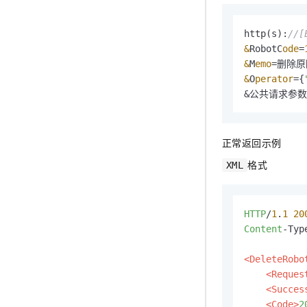
http(s):
//[
&
RobotC
ode
=
&
M
emo
=
&
O
perator
=
{
&公共请求参数
正常返回示例
格式
XML
HTTP
/
1
.
1
20
Content
-Typ
<DeleteRobo
<Reques
<Succes
<Code>
2