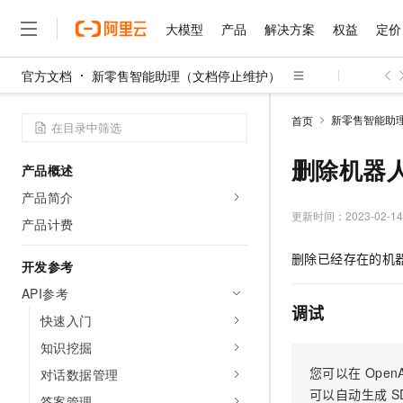
大模型
产品
解决方案
权益
定价
官方文档
新零售智能助理（文档停止维护）
大模型
产品
解决方案
权益
定价
云市场
伙伴
服务
了解阿里云
精选产品
精选解决方案
普惠上云
产品定价
精选商城
成为销售伙伴
售前咨询
为什么选择阿里云
千问AI平台
新零售智能助
首页
了解云产品的定价详情
大模型服务平台百炼
睿译宝，AI翻译排版一
普惠上云 官方力荐
分销伙伴
在线服务
网站建设
什么是云计算
大
大模型服务与应用平台
上传文档即自动完成翻译和
云服务器38元/年起，超
删除机器
产品概述
咨询伙伴
多端小程序
技术领先
云上成本管理
售后服务
千问大模型
GLM-5.2：长任务时代
官方推荐返现计划
大模型
产品简介
大模型
精选产品
精选解决方案
Salesforce 国际版订阅
稳定可靠
管理和优化成本
多元化、高性能、安全可靠
推荐新用户得奖励，单订单
更新时间：
2023-02-14
销售伙伴合作计划
产品计费
自助服务
友盟天域
安全合规
人工智能与机器学习
AI
文本生成
无影云电脑
Hermes Agent，打造
云工开物
删除已经存在的机
无影生态合作计划
在线服务
开发参考
观测云
分析师报告
随时随地安全接入的云上超
自主进化，持久记忆，越用
高校专属算力普惠，学生认
计算
互联网应用开发
Qwen3.8-Max
HOT
Salesforce On Alibaba C
工单服务
API参考
智能体时代全能旗舰模型
Tuya 物联网平台阿里云
研究报告与白皮书
云解析DNS
快速拥有专属 OpenClaw
Consulting Partner 合
调试
大数据
容器
快速入门
免费试用
短信专区
蓝凌 OA
Qwen3.7-Plus
AI 大模型销售与服务生
知识挖掘
现代化应用
存储
天池大赛
能看、能想、能动手的多模
云原生大数据计算服务 Max
解决方案免费试用 新老
电子合同
您可以在
OpenA
对话数据管理
面向分析的企业级SaaS模
最高领取价值200元试用
安全
网络与CDN
AI 算法大赛
Qwen3-VL-Plus
可以自动生成
S
畅捷通
答案管理