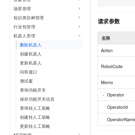
AI 产品 免费试用
网络
安全
云开发大赛
场景管理
Tableau 订阅
1亿+ 大模型 tokens 和 
知识类目树管理
可观测
入门学习赛
中间件
AI空中课堂在线直播课
请求参数
140+云产品 免费试用
大模型服务
行业包管理
上云与迁云
产品新客免费试用，最长1
数据库
机器人管理
生态解决方案
名称
千问AI平台-Token Plan
企业出海
大模型ACA认证体验
大数据计算
删除机器人
助力企业全员 AI 认知与能
行业生态解决方案
Action
创建机器人
政企业务
媒体服务
千问AI平台-模型体验
开发者生态解决方案
更新机器人
在线体验全尺寸、多种模态
RobotCode
企业服务与云通信
问答接口
AI 开发和 AI 应用解决
Happy 系列大模型
域名与网站
测试窗
Memo
查询功能开关
终端用户计算
Operator
保存功能开关信息
Serverless
大模型解决方案
OperatorId
查询转人工策略
开发工具
创建转人工策略
OperatorNam
快速部署 Dify，高效搭建 
更新转人工策略
迁移与运维管理