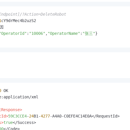
Endpoint]/?Action=DeleteRobot
1
"OperatorId"
:
"10006"
,
"OperatorName"
:
"张三"
}
0
e:application/xml

tResponse>
tId>
59C3CCE4
-
24
B1-
4277
-A4A0-C0EFE4C14E0A</RequestId>

s>
true
</Success>

00
</Code>
