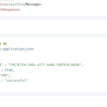
e>
successful
otResponse>
0
OK
e
:application/json
d"
 : 
"59C3CCE4-24B1-4277-A4A0-C0EFE4C14E0A"
,

 : 
true
,

"200"
,

 : 
"successful"