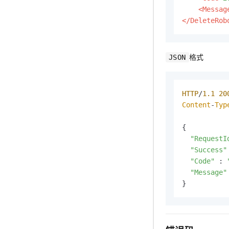
<Messag
</DeleteRob
格式
JSON
HTTP
/
1.1
20
Content
-
Typ
{

"RequestI
"Success"
"Code"
 : 
"Message"
}