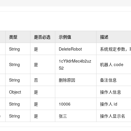
服务生态伙伴
视觉 Coding、空间感知、多模态思考等全面升级
1M上下文，专为长程任务能力而生
云工开物
企业应用
Night Plan 支持 Qwen 3.8-Max
AI 办公
NEW
Red Hat
30+ 款产品免费体验
夜间 5 折，Qwen/Meoo/TokenPlan 客户专享
AI智能应用
科研合作
ERP
堂（旗舰版）
SUSE
智能客服
AI 应用构建
大模型原生
CRM
2个月
自动承接线索
建站小程序
类型
是否必选
示例值
描述
Qoder
大模型服务平台百炼-应用模版
OA 办公系统
HOT
NEW
面向真实软件
个人版上线、团队版降价；千问3.8-Max首发发尝鲜
丰富多元化的应用模版和解决方案
力提升
财税管理
模板建站
String
是
DeleteRobot
系统规定参数，取值
万有无界
大模型服务平台百炼-智能体
400电话
定制建站
1cY9drMec4b2uz
的模型效果
灵活可视化地构建企业级 Agent
String
是
机器人
code
S2
方案
广告营销
模板小程序
秒悟
人工智能平台 PAI
String
否
删除原因
备注信息
定制小程序
云端极速 AI 
新一代 AI 视频生成模型，深度适配广告营销等场景
AI Native 的算法工程平台，一站式完成建模、训练、推理服务部署
APP 开发
Object
是
操作人信息
建站系统
String
是
10006
操作人
id
e
String
是
张三
操作人显示名
AI 应用
10分钟微调：让0.6B模型媲美235B模型
多模态数据信
依托云原生高可用架构,实现Dify私有化部署
用1%尺寸在特定领域达到大模型90%以上效果