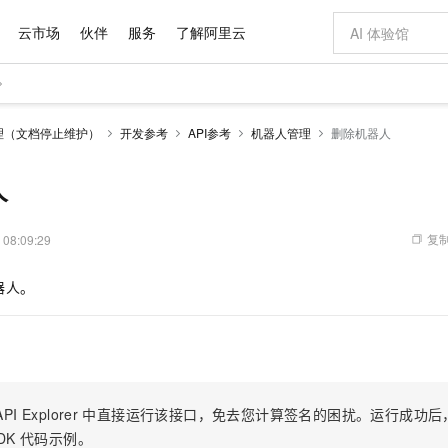
云市场
伙伴
服务
了解阿里云
AI 特惠
数据与 API
成为产品伙伴
企业增值服务
最佳实践
价格计算器
AI 场景体
基础软件
产品伙伴合
阿里云认证
市场活动
配置报价
大模型
理（文档停止维护）
开发参考
API参考
机器人管理
删除机器人
自助选配和估算价格
步到位
域名与网站
智启 AI 普惠权益
产品生态集成认证中心
企业支持计划
云上春晚
Qwen Audio：打造专属 AI 语音助手
千问官方 MaaS 平台，为开发者和 Agent 而生，新用户赠送 1 亿 + tokens 额度
云服务器 EC
一句话生成原生
AI Coding
阿里云Maa
2026 阿里云
为企业打
数据集
Windows
大模型认证
模型
NEW
NEW
格式还原
值低价云产品抢先购
提供智能易用的域名与建站服务
至高享 1亿+免费 tokens，加速 Al 应用落地
Qwen-Audio-3.0-Realtime 端到端实时语音角色扮演
安全可靠、弹
输入一句话想法,
智能编程，一键
人
产品生态伙伴
专家技术服务
云上奥运之旅
弹性计算合作
阿里云中企出
手机三要素
宝塔 Linux
全部认证
价格优势
开源旗舰模型
对象存储 OSS
即刻拥有 DeepSeek-V4-Pro
阿里云 OPC 创新助力计划
云数据库 RD
一键部署幻兽
AI 电商营销
产品生态伙伴工作台
企业增值服务台
云栖战略参考
云存储合作计
云栖大会
身份实名认证
CentOS
训练营
推动算力普惠，释放技术红利
的大模型服务
最高返9万
真正可用的 1M 上下文,一次完成代码全链路开发
轻松解锁专属 DeepSeek-V4-Pro
至高百万元 Token 补贴，加速一人公司成长
稳定、安全、高性价比、高性能的云存储服务
一键购买专属
从图文生成到
复制
 08:09:29
云上的中国
数据库合作计
活动全景
短信
Docker
图片和
自进化智能体
人工智能平台 PAI
5 分钟轻松部署专属 QwenPaw
Token Plan 模型订阅计划
Qoder
高效搭建 AI
AI 广告创作
企业成长
大模型
NEW
HOT
信息公告
器人。
看见新力量
云网络合作计
OCR 文字识别
JAVA
级电脑
越聪明
证享300元代金券
一站式AI开发、训练和推理服务
Qwen3.8-Max 首发尝鲜，限时加量 10 倍，夜间低至2折
从聊天伙伴进化为能主动干活的本地数字员工
面向真实软件
图文、视频一
Kimi-K3
HappyHors
NEW
魔搭 Mode
loud
服务实践
官网公告
Kimi 最新旗舰模型，长程编程与推理利器
让文字生成流
金融模力时刻
Salesforce O
版
发票查验
全能环境
Qoder CN
Claude Code + GStack 打造工程团队
千问办公，限时限量积分加倍
云原生数据库 P
低代码高效构
AI 建站
NEW
作计划
计划
创新中心
魔搭 ModelSc
健康状态
让AI从“聊天伙伴”进化为能干活的“数字员工”
覆盖公网/内网、递归/权威、移动APP等全场景解析服务
安装技能 GStack，拥有专属 AI 工程团队
你的AI工作搭子，覆盖日常办公高频场景
基于千问大模型等，支持代码智能生成、研发智能问答
0 代码专业建
客户案例
天气预报查询
操作系统
Deepseek-v4-pro
HappyHors
态合作计划
态智能体模型
旗舰 MoE 大模型，百万上下文与顶尖推理能力
图生视频，流
Compute
同享
容器服务 Kubernetes 版 ACK
万小智 AI 建站低至 15元/月
云防火墙
AI 短剧/漫剧
快递物流查询
WordPress
成为服务伙
高校合作
PI Explorer
中直接运行该接口，免去您计算签名的困扰。运行成功后，OpenA
式云数据仓库
点，立即开启云上创新
提供一站式管理容器应用的 K8s 服务
送.CN域名，送备案服务码
云原生的云上
AI助力短剧
GLM-5.2
Wan2.7-T
DK
代码示例。
Ubuntu