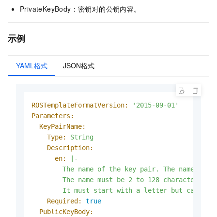
PrivateKeyBody：密钥对的公钥内容。
示例
YAML格式
JSON格式
ROSTemplateFormatVersion:
'2015-09-01'
Parameters:
KeyPairName:
Type:
String
Description:
en:
|-

        The name of the key pair. The name must 
        The name must be 2 to 128 characters in 
Required:
true
PublicKeyBody: