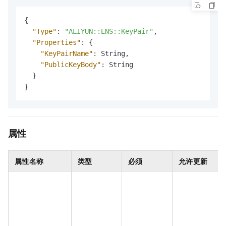
{
"Type"
:
"ALIYUN::ENS::KeyPair"
,
"Properties"
:
{
"KeyPairName"
:
 String
,
"PublicKeyBody"
:
 String

}
}
属性
属性名称
类型
必须
允许更新