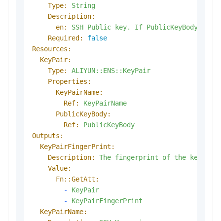
Type:
String
Description:
en:
SSH
Public
key.
If
PublicKeyBody
is
s
Required:
false
Resources:
KeyPair:
Type:
ALIYUN::ENS::KeyPair
Properties:
KeyPairName:
Ref:
KeyPairName
PublicKeyBody:
Ref:
PublicKeyBody
Outputs:
KeyPairFingerPrint:
Description:
The
fingerprint
of
the
key
pai
Value:
Fn::GetAtt:
-
KeyPair
-
KeyPairFingerPrint
KeyPairName: