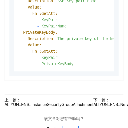
Description:
SSH
Key
pair
name.
Value:
Fn::GetAtt:
-
KeyPair
-
KeyPairName
PrivateKeyBody:
Description:
The
private
key
of
the
key
pai
Value:
Fn::GetAtt:
-
KeyPair
-
PrivateKeyBody
上一篇：
下一篇：
ALIYUN::ENS::InstanceSecurityGroupAttachment
ALIYUN::ENS::Net
该文章对您有帮助吗？