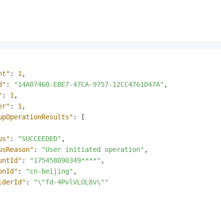
nt"
:
1
,
d"
:
"14A07460-EBE7-47CA-9757-12CC4761D47A"
,
"
:
1
,
er"
:
1
,
upOperationResults"
:
[
us"
:
"SUCCEEDED"
,
usReason"
:
"User initiated operation"
,
untId"
:
"175458090349****"
,
onId"
:
"cn-beijing"
,
lderId"
:
"\"fd-4PvlVLOL8v\""