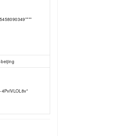
5458090349****
-beijing
d-4PvlVLOL8v"