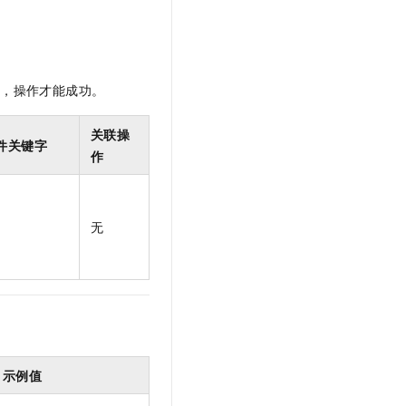
t.diy 一步搞定创意建站
构建大模型应用的安全防护体系
通过自然语言交互简化开发流程,全栈开发支持
通过阿里云安全产品对 AI 应用进行安全防护
限，操作才能成功。
关联操
件关键字
作
无
示例值