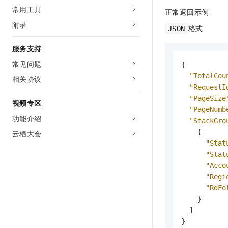
常用工具
正常返回示例
附录
格式
JSON
服务支持
常见问题
{
"TotalCou
相关协议
"RequestI
"PageSize
视频专区
"PageNumb
功能介绍
"StackGro
{
云栖大会
"Stat
"Stat
"Acco
"Regi
"RdFo
}
]
}