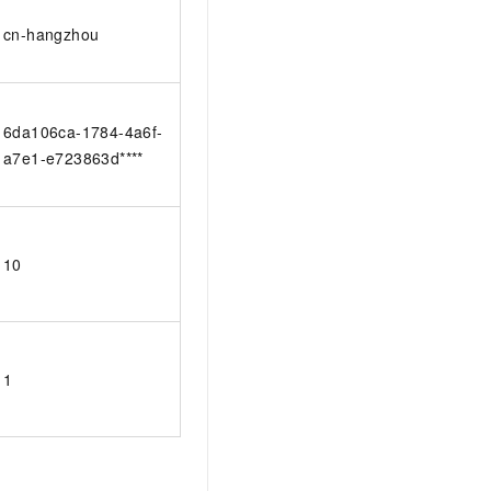
cn-hangzhou
6da106ca-1784-4a6f-
a7e1-e723863d****
10
1