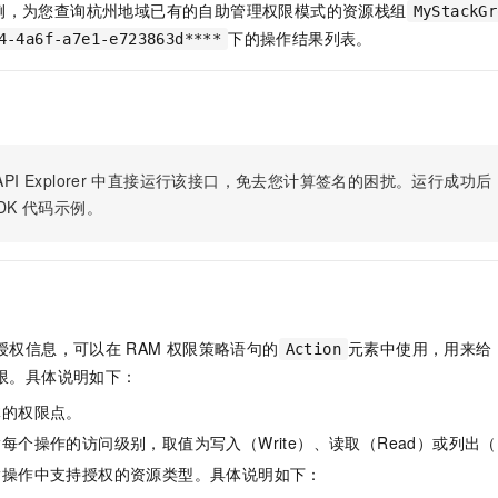
服务生态伙伴
视觉 Coding、空间感知、多模态思考等全面升级
1M上下文，专为长程任务能力而生
例，为您查询杭州地域已有的自助管理权限模式的资源栈组
云工开物
MyStackGr
企业应用
Night Plan 支持 Qwen 3.8-Max
AI 办公
NEW
Red Hat
下的操作结果列表。
4-4a6f-a7e1-e723863d****
30+ 款产品免费体验
夜间 5 折，Qwen/Meoo/TokenPlan 客户专享
AI智能应用
科研合作
ERP
堂（旗舰版）
SUSE
智能客服
AI 应用构建
大模型原生
CRM
2个月
自动承接线索
建站小程序
Qoder
大模型服务平台百炼-应用模版
OA 办公系统
HOT
NEW
面向真实软件
个人版上线、团队版降价；千问3.8-Max首发发尝鲜
丰富多元化的应用模版和解决方案
PI Explorer
中直接运行该接口，免去您计算签名的困扰。运行成功后，OpenA
力提升
财税管理
模板建站
DK
代码示例。
万有无界
大模型服务平台百炼-智能体
400电话
定制建站
的模型效果
灵活可视化地构建企业级 Agent
方案
广告营销
模板小程序
秒悟
人工智能平台 PAI
定制小程序
云端极速 AI 
新一代 AI 视频生成模型，深度适配广告营销等场景
AI Native 的算法工程平台，一站式完成建模、训练、推理服务部署
APP 开发
授权信息，可以在
RAM
权限策略语句的
元素中使用，用来给
Action
限。具体说明如下：
建站系统
体的权限点。
AI 应用
10分钟微调：让0.6B模型媲美235B模型
多模态数据信
每个操作的访问级别，取值为写入（Write）、读取（Read）或列出（L
依托云原生高可用架构,实现Dify私有化部署
用1%尺寸在特定领域达到大模型90%以上效果
指操作中支持授权的资源类型。具体说明如下：