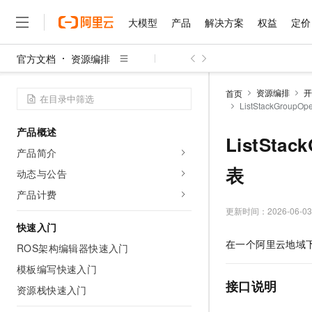
大模型
产品
解决方案
权益
定价
官方文档
资源编排
大模型
产品
解决方案
权益
定价
云市场
伙伴
服务
了解阿里云
精选产品
精选解决方案
普惠上云
产品定价
精选商城
成为销售伙伴
售前咨询
为什么选择阿里云
千问AI平台
资源编排
开
首页
了解云产品的定价详情
ListStackGroup
大模型服务平台百炼
睿译宝，AI翻译排版一
普惠上云 官方力荐
分销伙伴
在线服务
网站建设
什么是云计算
大
大模型服务与应用平台
上传文档即自动完成翻译和
云服务器38元/年起，超
产品概述
咨询伙伴
多端小程序
技术领先
ListSta
云上成本管理
售后服务
千问大模型
GLM-5.2：长任务时代
官方推荐返现计划
大模型
产品简介
大模型
精选产品
精选解决方案
Salesforce 国际版订阅
稳定可靠
管理和优化成本
多元化、高性能、安全可靠
推荐新用户得奖励，单订单
表
销售伙伴合作计划
动态与公告
自助服务
友盟天域
安全合规
人工智能与机器学习
AI
文本生成
无影云电脑
Hermes Agent，打造
云工开物
产品计费
无影生态合作计划
在线服务
观测云
分析师报告
随时随地安全接入的云上超
自主进化，持久记忆，越用
高校专属算力普惠，学生认
更新时间：
2026-06-03
计算
互联网应用开发
Qwen3.8-Max
HOT
Salesforce On Alibaba C
工单服务
快速入门
智能体时代全能旗舰模型
Tuya 物联网平台阿里云
研究报告与白皮书
云解析DNS
快速拥有专属 OpenClaw
Consulting Partner 合
大数据
容器
在一个阿里云地域
ROS架构编辑器快速入门
免费试用
短信专区
蓝凌 OA
Qwen3.7-Plus
AI 大模型销售与服务生
模板编写快速入门
现代化应用
存储
天池大赛
能看、能想、能动手的多模
云原生大数据计算服务 Max
解决方案免费试用 新老
电子合同
接口说明
资源栈快速入门
面向分析的企业级SaaS模
最高领取价值200元试用
安全
网络与CDN
AI 算法大赛
Qwen3-VL-Plus
畅捷通