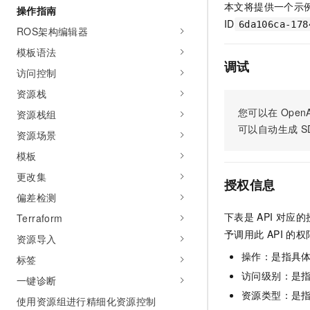
本文将提供一个示
操作指南
AI 产品 免费试用
网络
安全
云开发大赛
Tableau 订阅
ID
6da106ca-178
1亿+ 大模型 tokens 和 
ROS架构编辑器
可观测
入门学习赛
中间件
AI空中课堂在线直播课
模板语法
140+云产品 免费试用
大模型服务
调试
上云与迁云
产品新客免费试用，最长1
数据库
访问控制
生态解决方案
千问AI平台-Token Plan
资源栈
企业出海
大模型ACA认证体验
大数据计算
您可以在
OpenA
助力企业全员 AI 认知与能
资源栈组
行业生态解决方案
政企业务
媒体服务
可以自动生成
S
千问AI平台-模型体验
资源场景
开发者生态解决方案
在线体验全尺寸、多种模态
模板
企业服务与云通信
AI 开发和 AI 应用解决
Happy 系列大模型
更改集
授权信息
域名与网站
偏差检测
终端用户计算
下表是
API
对应的
Terraform
予调用此
API
的权
资源导入
Serverless
大模型解决方案
操作：是指具
标签
开发工具
快速部署 Dify，高效搭建 
访问级别：是指
一键诊断
资源类型：是
迁移与运维管理
使用资源组进行精细化资源控制