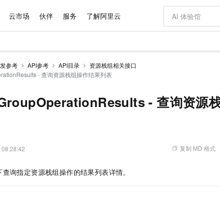
云市场
伙伴
服务
了解阿里云
AI 特惠
数据与 API
成为产品伙伴
企业增值服务
最佳实践
价格计算器
AI 场景体
基础软件
产品伙伴合
阿里云认证
市场活动
配置报价
大模型
发参考
API参考
API目录
资源栈组相关接口
自助选配和估算价格
OperationResults - 查询资源栈组操作结果列表
步到位
域名与网站
智启 AI 普惠权益
产品生态集成认证中心
企业支持计划
云上春晚
Qwen Audio：打造专属 AI 语音助手
千问官方 MaaS 平台，为开发者和 Agent 而生，新用户赠送 1 亿 + tokens 额度
云服务器 EC
一句话生成原生
AI Coding
阿里云Maa
2026 阿里云
为企业打
数据集
Windows
大模型认证
模型
NEW
NEW
格式还原
值低价云产品抢先购
提供智能易用的域名与建站服务
至高享 1亿+免费 tokens，加速 Al 应用落地
Qwen-Audio-3.0-Realtime 端到端实时语音角色扮演
安全可靠、弹
输入一句话想法,
智能编程，一键
产品生态伙伴
专家技术服务
云上奥运之旅
弹性计算合作
阿里云中企出
手机三要素
宝塔 Linux
全部认证
ckGroupOperationResults - 查
价格优势
开源旗舰模型
对象存储 OSS
即刻拥有 DeepSeek-V4-Pro
阿里云 OPC 创新助力计划
云数据库 RD
一键部署幻兽
AI 电商营销
产品生态伙伴工作台
企业增值服务台
云栖战略参考
云存储合作计
云栖大会
身份实名认证
CentOS
训练营
推动算力普惠，释放技术红利
的大模型服务
最高返9万
真正可用的 1M 上下文,一次完成代码全链路开发
轻松解锁专属 DeepSeek-V4-Pro
至高百万元 Token 补贴，加速一人公司成长
稳定、安全、高性价比、高性能的云存储服务
一键购买专属
从图文生成到
云上的中国
数据库合作计
活动全景
短信
Docker
图片和
自进化智能体
人工智能平台 PAI
5 分钟轻松部署专属 QwenPaw
Token Plan 模型订阅计划
Qoder
高效搭建 AI
AI 广告创作
企业成长
大模型
NEW
HOT
信息公告
看见新力量
云网络合作计
OCR 文字识别
JAVA
级电脑
越聪明
证享300元代金券
一站式AI开发、训练和推理服务
Qwen3.8-Max 首发尝鲜，限时加量 10 倍，夜间低至2折
从聊天伙伴进化为能主动干活的本地数字员工
面向真实软件
图文、视频一
复制 MD 格式
 08:28:42
Kimi-K3
HappyHors
NEW
魔搭 Mode
loud
服务实践
官网公告
Kimi 最新旗舰模型，长程编程与推理利器
让文字生成流
金融模力时刻
Salesforce O
版
发票查验
全能环境
Qoder CN
Claude Code + GStack 打造工程团队
千问办公，限时限量积分加倍
云原生数据库 P
低代码高效构
AI 建站
NEW
作计划
下查询指定资源栈组操作的结果列表详情。
计划
创新中心
魔搭 ModelSc
健康状态
让AI从“聊天伙伴”进化为能干活的“数字员工”
覆盖公网/内网、递归/权威、移动APP等全场景解析服务
安装技能 GStack，拥有专属 AI 工程团队
你的AI工作搭子，覆盖日常办公高频场景
基于千问大模型等，支持代码智能生成、研发智能问答
0 代码专业建
客户案例
天气预报查询
操作系统
Deepseek-v4-pro
HappyHors
态合作计划
态智能体模型
旗舰 MoE 大模型，百万上下文与顶尖推理能力
图生视频，流
Compute
同享
容器服务 Kubernetes 版 ACK
万小智 AI 建站低至 15元/月
云防火墙
AI 短剧/漫剧
快递物流查询
WordPress
成为服务伙
高校合作
式云数据仓库
点，立即开启云上创新
提供一站式管理容器应用的 K8s 服务
送.CN域名，送备案服务码
云原生的云上
AI助力短剧
GLM-5.2
Wan2.7-T
Ubuntu