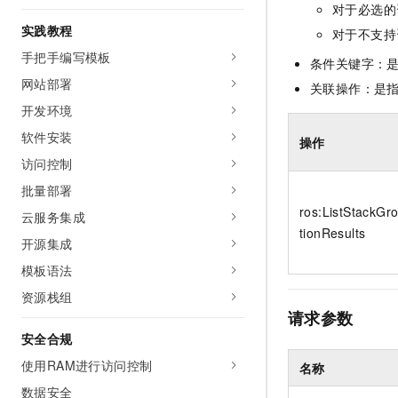
对于必选的
10 分钟在聊天系统中增加
专有云
实践教程
对于不支持
手把手编写模板
条件关键字：
网站部署
关联操作：是
开发环境
软件安装
操作
访问控制
批量部署
ros:ListStackG
云服务集成
tionResults
开源集成
模板语法
资源栈组
请求参数
安全合规
使用RAM进行访问控制
名称
数据安全