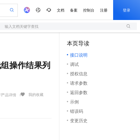
文档
备案
控制台
注册
登录
输入文档关键字查找
验
作计划
器
AI 活动
专业服务
服务伙伴合作计划
开发者社区
加入我们
服务平台百炼
阿里云 OPC 创新助力计划
本页导读
（1）
一站式生成采购清单，支持单品或批量购买
S
可编辑精美 PPT 文稿
S产品伙伴计划（繁花）
峰会
造的大模型服务与应用开发平台
轻量应用服务器
Agency Agents：拥有专属领域专家
AI 生产力先锋
Al MaaS 服务伙伴赋能合作
域名
博文
Careers
至高可申请百万元
接口说明
性可伸缩的云计算服务
 轻松生成专业的 PPT
开启高性价比 AI 编程新体验
先锋实践拓展 AI 生产力的边界
快速构建应用程序和网站，即刻迈出上云第一步
多领域专家智能体,一键组建 AI 虚拟交付团队
Token 补贴，五大权
计划
海大会
伙伴信用分合作计划
商标
问答
社会招聘
询资源栈组操作结果列
调试
益加速 OPC 成功
S
帕鲁游戏服务器
数字证书管理服务（原SSL证书）
HappyHorse 打造一站式影视创作平台
飞天发布时刻
HOT
划
备案
电子书
校园招聘
授权信息
联机服务器，轻松开启游戏
视频创作，一键激活电商全链路生产力
全托管，含MySQL、PostgreSQL、SQL Server、MariaDB多引擎
实现全站HTTPS，呈现可信的WEB访问
所见，即是所愿
可视化编排打通从文字构思到成片全链路闭环
更多支持
划
公司注册
镜像站
请求参数
视频生成
语音识别与合成
 智能体与工作流应用
短信服务
漫剧工坊：一站式动画创作平台
AI 实训营
合作伙伴培训与认证
返回参数
划
上云迁移
的智能体编程平台
站生成，高效打造优质广告素材
通过阿里云百炼高效搭建AI应用,助力高效开发
快速生产连贯的高质量长漫剧
从基础到进阶，Agent 创客手把手教你
国内短信简单易用，安全可靠，秒级触达，全球覆盖200+国家和地区。
我的收藏
产品详情
e-1.1-T2V
Qwen3-TTS-Flash
lScope
我要反馈
查询合作伙伴
示例
畅细腻的高质量视频
离线语音合成大模型，多语言方言自适应，低延迟高稳定
n Alibaba Cloud ISV 合作
代维服务
olarDB
建企业门户网站
大数据开发治理平台 DataWorks
10 分钟搭建微信、支付宝小程序
错误码
创新加速
ope
登录合作伙伴管理后台
我要建议
站，无忧落地极速上线
以可视化方式快速构建移动和 PC 门户网站
100%兼容MySQL、PostgreSQL，兼容Oracle，支持集中和分布式
高效部署网站，快速应用到小程序
Data Agent 驱动的一站式 Data+AI 开发治理平台
e-1.1-I2V
Cosyvoice-V3-Flash
变更历史
安全
畅自然，细节丰富
高表现力语音合成大模型，语音克隆听感自然
我要投诉
上云场景组合购
伴
边界网络安全防护产品
漫剧创作，剧本、分镜、视频高效生成
覆盖90%+业务场景，专享组合折扣价
2V
VPN
Fun-ASR