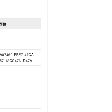
例值
A07460-EBE7-47CA-
57-12CC4761D47A