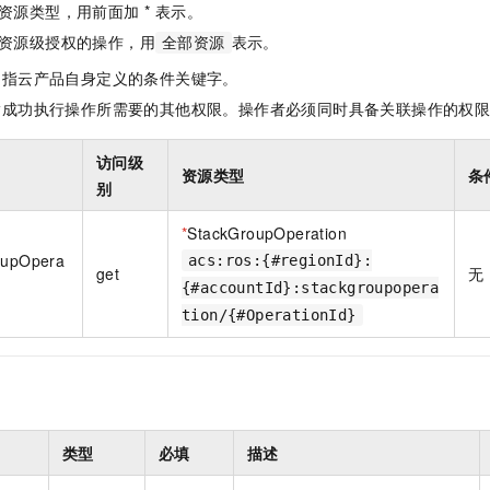
资源类型，用前面加 * 表示。
一个 AI 助手
即刻拥有 DeepSeek-R1 满血版
超强辅助，Bol
在企业官网、通讯软件中为客户提供 AI 客服
多种方案随心选，轻松解锁专属 DeepSeek
资源级授权的操作，用
表示。
全部资源
是指云产品自身定义的条件关键字。
指成功执行操作所需要的其他权限。操作者必须同时具备关联操作的权
访问级
资源类型
条
别
*
StackGroupOperation
roupOpera
acs:ros:{#regionId}:
get
无
{#accountId}:stackgroupopera
tion/{#OperationId}
类型
必填
描述