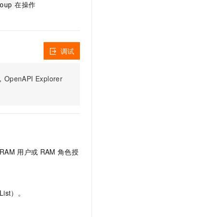
文戏情感细腻自然，动作戏激烈拳拳到肉，实现更强表演能力
支持中英文自由切换，具备更强的噪声鲁棒性
在操作
oup
云聚AI 严选权益
SSL 证书
，一键激活高效办公新体验
精选AI产品，从模型到应用全链提效
堡垒机
AI 用量加速计划
应用
防火墙
、识别商机，让客服更高效、服务更出色。
新老同享，达量后返
调试
千问办公
主机安全
NEW
的智能体编程平台
一站式AI生产力平台
PI Explorer
AI 应用及服务市场
伶鹊
企业级人与Agent协作平台，接入和调度多个数字员工
智能客服平台，对话机器人、对话分析、智能外呼
AI 应用
大模型服务平台百炼 - 全妙
大模型
应用创作平台
多模态内容创作工具，已接入 DeepSeek
自然语言处理
RAM
用户或
RAM
角色授
数据标注
机器学习
息提取
与 AI 智能体进行实时音视频通话
ist）。
从文本、图片、视频中提取结构化的属性信息
构建支持视频理解的 AI 音视频实时通话应用