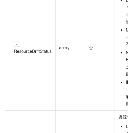
DE
与
不
被
MO
与
不
array
否
ResourceDriftStatus
NO
R
是
配
IN
当
的
配
资源偏
DE