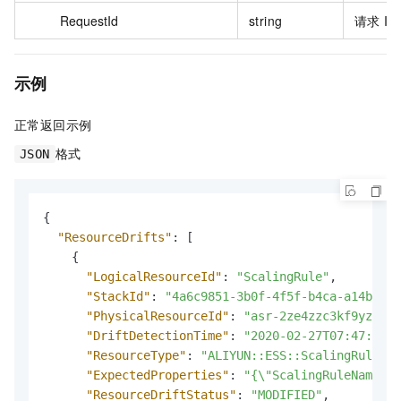
RequestId
string
请求 I
示例
正常返回示例
格式
JSON
{
"ResourceDrifts"
:
[
{
"LogicalResourceId"
:
"ScalingRule"
,
"StackId"
:
"4a6c9851-3b0f-4f5f-b4ca-a14bf691
"PhysicalResourceId"
:
"asr-2ze4zzc3kf9yz1kd*
"DriftDetectionTime"
:
"2020-02-27T07:47:47"
,
"ResourceType"
:
"ALIYUN::ESS::ScalingRule"
,
"ExpectedProperties"
:
"{\"ScalingRuleName\":
"ResourceDriftStatus"
:
"MODIFIED"
,