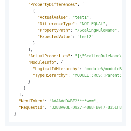
"PropertyDifferences"
:
[
{
"ActualValue"
:
"test1"
,
"DifferenceType"
:
"NOT_EQUAL"
,
"PropertyPath"
:
"/ScalingRuleName"
,
"ExpectedValue"
:
"test2"
}
]
,
"ActualProperties"
:
"{\"ScalingRuleName\": \
"ModuleInfo"
:
{
"LogicalIdHierarchy"
:
"moduleA/moduleB"
,
"TypeHierarchy"
:
"MODULE::ROS::Parent::Exa
}
}
]
,
"NextToken"
:
"AAAAAdDWBF2****w=="
,
"RequestId"
:
"B288A0BE-D927-4888-B0F7-B35EF84B6E
}