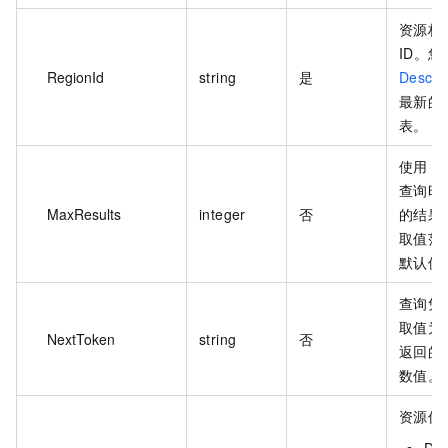
资源栈
ID。
RegionId
string
是
Descri
最新的
表。
使用 Ne
查询时
MaxResults
integer
否
的结果
取值范围
默认值
查询凭证
取值为上
NextToken
string
否
返回的 N
数值。
资源偏