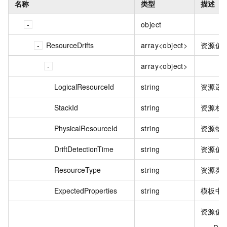
名称
类型
描述
object
ResourceDrifts
array<object>
资源偏
array<object>
LogicalResourceId
string
资源逻
StackId
string
资源栈 
PhysicalResourceId
string
资源物理
DriftDetectionTime
string
资源偏
ResourceType
string
资源类
ExpectedProperties
string
模板中定
资源偏