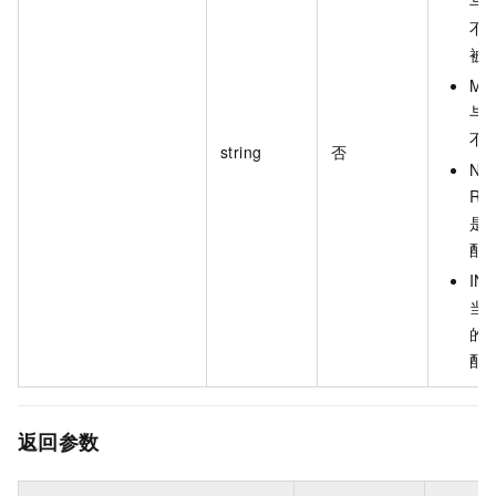
与
不
被
MO
与
不
string
否
NO
R
是
配
IN
当
的
配
返回参数