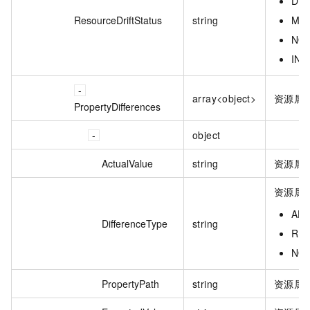
DE
ResourceDriftStatus
string
MO
NO
IN
array<object>
资源属
PropertyDifferences
object
ActualValue
string
资源属
资源属
A
DifferenceType
string
RE
NO
PropertyPath
string
资源属