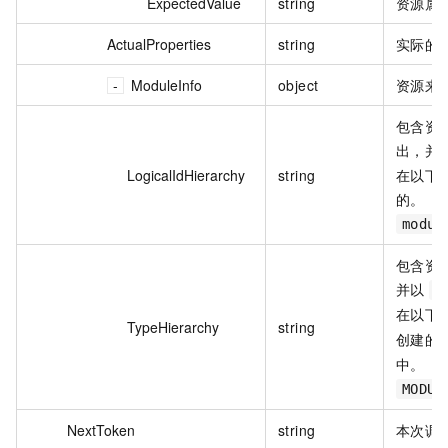
ExpectedValue
string
资源属
ActualProperties
string
实际的资
ModuleInfo
object
资源来
包含资
出，并
LogicalIdHierarchy
string
在以下示
的。
modul
包含资
并以
/
在以下
TypeHierarchy
string
创建的
中。
MODUL
NextToken
string
本次调