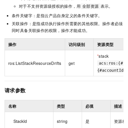
对于不支持资源级授权的操作，用
表示。
全部资源
条件关键字：是指云产品自身定义的条件关键字。
关联操作：是指成功执行操作所需要的其他权限。操作者必须
同时具备关联操作的权限，操作才能成功。
操作
访问级别
资源类型
*
stack
ros:ListStackResourceDrifts
get
acs:ros:{#re
{#accountId}
请求参数
名称
类型
必填
描述
StackId
string
是
资源栈 