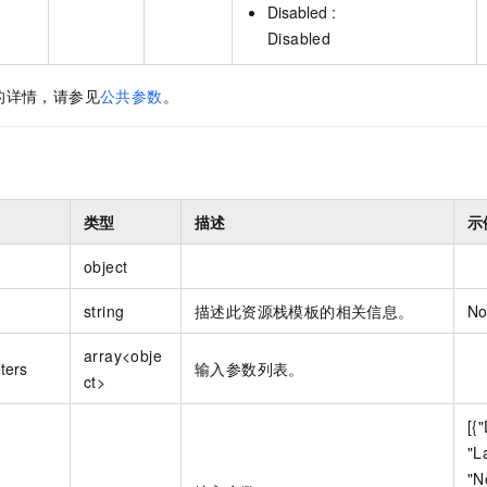
Disabled :
Disabled
的详情，请参见
公共参数
。
类型
描述
示
object
string
描述此资源栈模板的相关信息。
No
array<obje
ters
输入参数列表。
ct>
[{
"L
"N