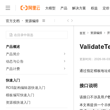
大模型
产品
解决方案
权益
定价
官方文档
资源编排
大模型
产品
解决方案
权益
定价
云市场
伙伴
服务
了解阿里云
精选产品
精选解决方案
普惠上云
产品定价
精选商城
成为销售伙伴
售前咨询
为什么选择阿里云
千问AI平台
资源编排
开
首页
了解云产品的定价详情
大模型服务平台百炼
睿译宝，AI翻译排版一
普惠上云 官方力荐
分销伙伴
在线服务
网站建设
什么是云计算
大
大模型服务与应用平台
上传文档即自动完成翻译和
云服务器38元/年起，超
Valida
产品概述
咨询伙伴
多端小程序
技术领先
云上成本管理
售后服务
千问大模型
GLM-5.2：长任务时代
官方推荐返现计划
大模型
产品简介
大模型
精选产品
精选解决方案
Salesforce 国际版订阅
稳定可靠
管理和优化成本
多元化、高性能、安全可靠
推荐新用户得奖励，单订单
更新时间：
2026-06-03
销售伙伴合作计划
动态与公告
自助服务
友盟天域
安全合规
人工智能与机器学习
AI
文本生成
无影云电脑
Hermes Agent，打造
云工开物
产品计费
通过指定模板地址
无影生态合作计划
在线服务
观测云
分析师报告
随时随地安全接入的云上超
自主进化，持久记忆，越用
高校专属算力普惠，学生认
计算
互联网应用开发
Qwen3.8-Max
HOT
Salesforce On Alibaba C
工单服务
快速入门
智能体时代全能旗舰模型
Tuya 物联网平台阿里云
研究报告与白皮书
云解析DNS
快速拥有专属 OpenClaw
Consulting Partner 合
接口说明
大数据
容器
ROS架构编辑器快速入门
免费试用
短信专区
蓝凌 OA
Qwen3.7-Plus
AI 大模型销售与服务生
模板编写快速入门
现代化应用
存储
天池大赛
该接口不涉及用户数
能看、能想、能动手的多模
云原生大数据计算服务 Max
解决方案免费试用 新老
电子合同
资源栈快速入门
面向分析的企业级SaaS模
最高领取价值200元试用
安全
本文将提供一个示
网络与CDN
AI 算法大赛
Qwen3-VL-Plus
畅捷通