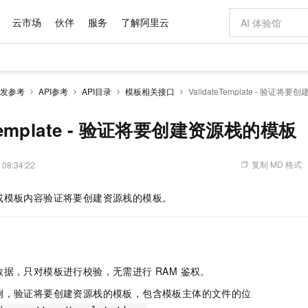
云市场
伙伴
服务
了解阿里云
AI 特惠
数据与 API
成为产品伙伴
企业增值服务
最佳实践
价格计算器
AI 场景体
基础软件
产品伙伴合
阿里云认证
市场活动
配置报价
大模型
发参考
API参考
API目录
模板相关接口
ValidateTemplate - 验证
自助选配和估算价格
步到位
域名与网站
智启 AI 普惠权益
产品生态集成认证中心
企业支持计划
云上春晚
Qwen Audio：打造专属 AI 语音助手
千问官方 MaaS 平台，为开发者和 Agent 而生，新用户赠送 1 亿 + tokens 额度
云服务器 EC
一句话生成原生
AI Coding
阿里云Maa
2026 阿里云
为企业打
数据集
Windows
大模型认证
模型
NEW
NEW
格式还原
值低价云产品抢先购
提供智能易用的域名与建站服务
至高享 1亿+免费 tokens，加速 Al 应用落地
Qwen-Audio-3.0-Realtime 端到端实时语音角色扮演
安全可靠、弹
输入一句话想法,
智能编程，一键
teTemplate - 验证将要创建资源栈的模板
产品生态伙伴
专家技术服务
云上奥运之旅
弹性计算合作
阿里云中企出
手机三要素
宝塔 Linux
全部认证
价格优势
开源旗舰模型
对象存储 OSS
即刻拥有 DeepSeek-V4-Pro
阿里云 OPC 创新助力计划
云数据库 RD
一键部署幻兽
AI 电商营销
产品生态伙伴工作台
企业增值服务台
云栖战略参考
云存储合作计
云栖大会
身份实名认证
CentOS
训练营
推动算力普惠，释放技术红利
的大模型服务
最高返9万
真正可用的 1M 上下文,一次完成代码全链路开发
轻松解锁专属 DeepSeek-V4-Pro
至高百万元 Token 补贴，加速一人公司成长
稳定、安全、高性价比、高性能的云存储服务
一键购买专属
从图文生成到
复制 MD 格式
 08:34:22
云上的中国
数据库合作计
活动全景
短信
Docker
图片和
自进化智能体
人工智能平台 PAI
5 分钟轻松部署专属 QwenPaw
Token Plan 模型订阅计划
Qoder
高效搭建 AI
AI 广告创作
企业成长
大模型
NEW
HOT
信息公告
或模板内容验证将要创建资源栈的模板。
看见新力量
云网络合作计
OCR 文字识别
JAVA
级电脑
越聪明
证享300元代金券
一站式AI开发、训练和推理服务
Qwen3.8-Max 首发尝鲜，限时加量 10 倍，夜间低至2折
从聊天伙伴进化为能主动干活的本地数字员工
面向真实软件
图文、视频一
Kimi-K3
HappyHors
NEW
魔搭 Mode
loud
服务实践
官网公告
Kimi 最新旗舰模型，长程编程与推理利器
让文字生成流
金融模力时刻
Salesforce O
版
发票查验
全能环境
Qoder CN
Claude Code + GStack 打造工程团队
千问办公，限时限量积分加倍
云原生数据库 P
低代码高效构
AI 建站
NEW
作计划
计划
创新中心
魔搭 ModelSc
健康状态
让AI从“聊天伙伴”进化为能干活的“数字员工”
覆盖公网/内网、递归/权威、移动APP等全场景解析服务
安装技能 GStack，拥有专属 AI 工程团队
你的AI工作搭子，覆盖日常办公高频场景
基于千问大模型等，支持代码智能生成、研发智能问答
0 代码专业建
客户案例
天气预报查询
操作系统
Deepseek-v4-pro
HappyHors
态合作计划
据，只对模板进行校验，无需进行 RAM 鉴权。
态智能体模型
旗舰 MoE 大模型，百万上下文与顶尖推理能力
图生视频，流
Compute
同享
容器服务 Kubernetes 版 ACK
万小智 AI 建站低至 15元/月
云防火墙
AI 短剧/漫剧
快递物流查询
WordPress
成为服务伙
高校合作
式云数据仓库
点，立即开启云上创新
提供一站式管理容器应用的 K8s 服务
送.CN域名，送备案服务码
云原生的云上
AI助力短剧
例，验证将要创建资源栈的模板，包含模板主体的文件的位
GLM-5.2
Wan2.7-T
Ubuntu