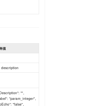
例值
 description
"Description": "",
abel": "param_integer",
oEcho": "false",