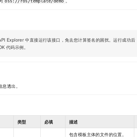
为
。
服务生态伙伴
oss://ros/template/demo
视觉 Coding、空间感知、多模态思考等全面升级
1M上下文，专为长程任务能力而生
云工开物
企业应用
Night Plan 支持 Qwen 3.8-Max
AI 办公
NEW
Red Hat
30+ 款产品免费体验
夜间 5 折，Qwen/Meoo/TokenPlan 客户专享
AI智能应用
科研合作
ERP
堂（旗舰版）
SUSE
智能客服
AI 应用构建
大模型原生
CRM
2个月
自动承接线索
建站小程序
Qoder
大模型服务平台百炼-应用模版
OA 办公系统
PI Explorer
中直接运行该接口，免去您计算签名的困扰。运行成功后，OpenA
HOT
NEW
面向真实软件
个人版上线、团队版降价；千问3.8-Max首发发尝鲜
丰富多元化的应用模版和解决方案
DK
代码示例。
力提升
财税管理
模板建站
万有无界
大模型服务平台百炼-智能体
400电话
定制建站
的模型效果
灵活可视化地构建企业级 Agent
方案
广告营销
模板小程序
秒悟
人工智能平台 PAI
定制小程序
云端极速 AI 
新一代 AI 视频生成模型，深度适配广告营销等场景
AI Native 的算法工程平台，一站式完成建模、训练、推理服务部署
信息透出。
APP 开发
建站系统
AI 应用
10分钟微调：让0.6B模型媲美235B模型
多模态数据信
类型
必填
描述
依托云原生高可用架构,实现Dify私有化部署
用1%尺寸在特定领域达到大模型90%以上效果
包含模板主体的文件的位置。