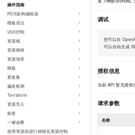
置
TemplateURL
操作指南
AI 产品 免费试用
网络
安全
云开发大赛
Tableau 订阅
1亿+ 大模型 tokens 和 
ROS架构编辑器
可观测
入门学习赛
调试
中间件
AI空中课堂在线直播课
模板语法
140+云产品 免费试用
大模型服务
上云与迁云
产品新客免费试用，最长1
数据库
访问控制
生态解决方案
千问AI平台-Token Plan
您可以在
OpenA
资源栈
企业出海
大模型ACA认证体验
大数据计算
可以自动生成
S
助力企业全员 AI 认知与能
资源栈组
行业生态解决方案
政企业务
媒体服务
千问AI平台-模型体验
资源场景
开发者生态解决方案
在线体验全尺寸、多种模态
模板
企业服务与云通信
授权信息
AI 开发和 AI 应用解决
Happy 系列大模型
更改集
域名与网站
当前
API
暂无授权
偏差检测
终端用户计算
Terraform
请求参数
资源导入
Serverless
大模型解决方案
标签
开发工具
快速部署 Dify，高效搭建 
名称
一键诊断
迁移与运维管理
使用资源组进行精细化资源控制