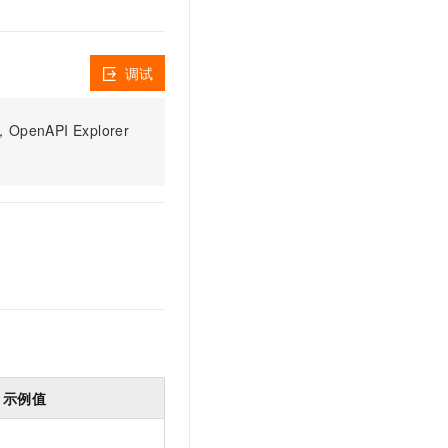
文戏情感细腻自然，动作戏激烈拳拳到肉，实现更强表演能力
支持中英文自由切换，具备更强的噪声鲁棒性
云聚AI 严选权益
SSL 证书
，一键激活高效办公新体验
精选AI产品，从模型到应用全链提效
堡垒机
调试
AI 用量加速计划
应用
防火墙
、识别商机，让客服更高效、服务更出色。
新老同享，达量后返
千问办公
主机安全
PI Explorer
NEW
的智能体编程平台
一站式AI生产力平台
AI 应用及服务市场
伶鹊
企业级人与Agent协作平台，接入和调度多个数字员工
智能客服平台，对话机器人、对话分析、智能外呼
AI 应用
大模型服务平台百炼 - 全妙
大模型
应用创作平台
多模态内容创作工具，已接入 DeepSeek
自然语言处理
数据标注
机器学习
息提取
与 AI 智能体进行实时音视频通话
示例值
从文本、图片、视频中提取结构化的属性信息
构建支持视频理解的 AI 音视频实时通话应用