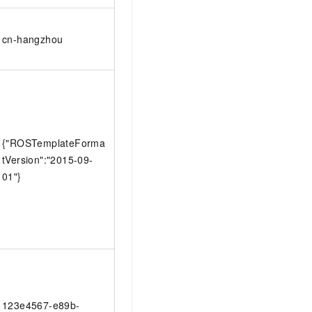
cn-hangzhou
{"ROSTemplateForma
tVersion":"2015-09-
01"}
123e4567-e89b-