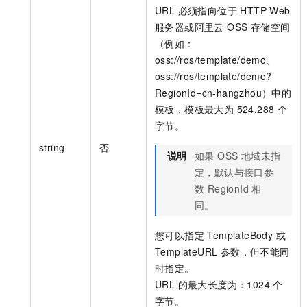
一个 AI 助手
即刻拥有 DeepSeek-R1 满血版
超强辅助，Bol
URL 必须指向位于 HTTP Web
在企业官网、通讯软件中为客户提供 AI 客服
多种方案随心选，轻松解锁专属 DeepSeek
服务器或阿里云 OSS 存储空间
（例如：
oss://ros/template/demo、
oss://ros/template/demo?
RegionId=cn-hangzhou）中的
模板，模板最大为 524,288 个
字节。
string
否
说明
如果 OSS 地域未指
定，默认与接口参
数 RegionId 相
同。
您可以指定 TemplateBody 或
TemplateURL 参数，但不能同
时指定。
URL 的最大长度为：1024 个
字节。