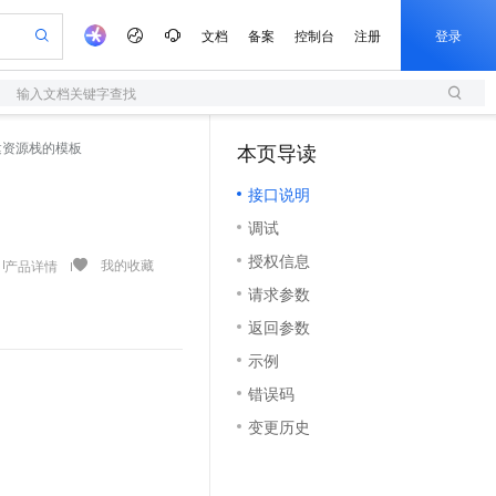
文档
备案
控制台
注册
登录
输入文档关键字查找
验
作计划
器
AI 活动
专业服务
服务伙伴合作计划
开发者社区
加入我们
服务平台百炼
阿里云 OPC 创新助力计划
将要创建资源栈的模板
本页导读
（1）
一站式生成采购清单，支持单品或批量购买
S
可编辑精美 PPT 文稿
S产品伙伴计划（繁花）
峰会
造的大模型服务与应用开发平台
轻量应用服务器
Agency Agents：拥有专属领域专家
AI 生产力先锋
Al MaaS 服务伙伴赋能合作
域名
博文
Careers
至高可申请百万元
接口说明
性可伸缩的云计算服务
 轻松生成专业的 PPT
开启高性价比 AI 编程新体验
先锋实践拓展 AI 生产力的边界
快速构建应用程序和网站，即刻迈出上云第一步
多领域专家智能体,一键组建 AI 虚拟交付团队
Token 补贴，五大权
计划
海大会
伙伴信用分合作计划
商标
问答
社会招聘
调试
益加速 OPC 成功
S
帕鲁游戏服务器
数字证书管理服务（原SSL证书）
HappyHorse 打造一站式影视创作平台
飞天发布时刻
HOT
划
备案
电子书
校园招聘
授权信息
联机服务器，轻松开启游戏
视频创作，一键激活电商全链路生产力
全托管，含MySQL、PostgreSQL、SQL Server、MariaDB多引擎
实现全站HTTPS，呈现可信的WEB访问
所见，即是所愿
可视化编排打通从文字构思到成片全链路闭环
我的收藏
产品详情
更多支持
划
公司注册
镜像站
请求参数
视频生成
语音识别与合成
 智能体与工作流应用
短信服务
漫剧工坊：一站式动画创作平台
AI 实训营
合作伙伴培训与认证
返回参数
划
上云迁移
的智能体编程平台
站生成，高效打造优质广告素材
通过阿里云百炼高效搭建AI应用,助力高效开发
快速生产连贯的高质量长漫剧
从基础到进阶，Agent 创客手把手教你
国内短信简单易用，安全可靠，秒级触达，全球覆盖200+国家和地区。
e-1.1-T2V
Qwen3-TTS-Flash
lScope
我要反馈
查询合作伙伴
示例
畅细腻的高质量视频
离线语音合成大模型，多语言方言自适应，低延迟高稳定
n Alibaba Cloud ISV 合作
代维服务
olarDB
建企业门户网站
大数据开发治理平台 DataWorks
10 分钟搭建微信、支付宝小程序
错误码
创新加速
ope
登录合作伙伴管理后台
我要建议
站，无忧落地极速上线
以可视化方式快速构建移动和 PC 门户网站
100%兼容MySQL、PostgreSQL，兼容Oracle，支持集中和分布式
高效部署网站，快速应用到小程序
Data Agent 驱动的一站式 Data+AI 开发治理平台
e-1.1-I2V
Cosyvoice-V3-Flash
变更历史
安全
畅自然，细节丰富
高表现力语音合成大模型，语音克隆听感自然
我要投诉
上云场景组合购
伴
边界网络安全防护产品
漫剧创作，剧本、分镜、视频高效生成
覆盖90%+业务场景，专享组合折扣价
2V
VPN
Fun-ASR