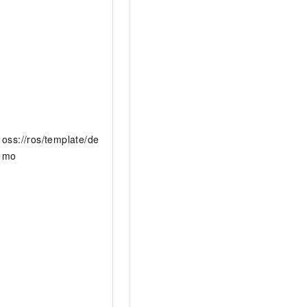
t.diy 一步搞定创意建站
构建大模型应用的安全防护体系
通过自然语言交互简化开发流程,全栈开发支持
通过阿里云安全产品对 AI 应用进行安全防护
oss://ros/template/de
mo