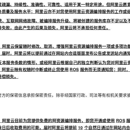
或疏漏、持续性、准确性、可靠性、适用于某一特定用途，但阿里云愿
务质量及服务水平；阿里云亦不对您使用阿里云资源编排服务的工作或
统、互联网网络故障、被编排服务升级、将被创建的服务库存不足以及
排失败，由此产生的后果及损失，阿里云将不承担任何责任。
，阿里云保留随时修改、取消、增强阿里云资源编排服务一项或多项功
；届时，阿里云将以提前通过在网站内合适版面发布公告或发送站内通
反本服务条款的情形，或经阿里云根据自己的独立判断认为您对阿里云
，阿里云除有权随时中断或终止您使用
ROS
服务而无须通知您；同时
赔偿损失。
对方的保密信息承担保密责任，除非经国家行政、司法等有权机关要求
，阿里云目前为您提供免费的阿资源编排服务，即您开通或使用
ROS
除日后收取费用的可能，届时阿里云将提前
10
个自然日通过在网站内