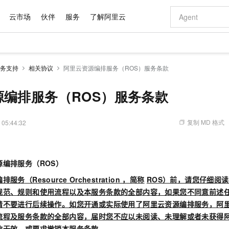
云市场
伙伴
服务
了解阿里云
AI 特惠
数据与 API
成为产品伙伴
企业增值服务
最佳实践
价格计算器
AI 场景体
基础软件
产品伙伴合
阿里云认证
市场活动
配置报价
大模型
务支持
相关协议
阿里云资源编排服务（ROS）服务条款
自助选配和估算价格
新方式
域名与网站
睿译宝，AI翻译排版一步到位
智启 AI 普惠权益
产品生态集成认证中心
企业支持计划
云上春晚
千问官方 MaaS 平台，为开发者和 Agent 而生，新用户赠送 1 亿 + tokens 额度
云服务器 EC
Qwen Aud
AI Coding
阿里云Maa
2026 阿里云
为企业打
数据集
Windows
大模型认证
模型
NEW
NEW
交付可用成果
值低价云产品抢先购
提供智能易用的域名与建站服务
上传文档即自动完成翻译和格式还原
至高享 1亿+免费 tokens，加速 Al 应用落地
安全可靠、弹
智能编程，一键
源编排服务（ROS）服务条款
产品生态伙伴
专家技术服务
云上奥运之旅
弹性计算合作
阿里云中企出
手机三要素
宝塔 Linux
全部认证
价格优势
有专属领域专家
对象存储 OSS
GLM-5.2：长任务时代开源旗舰模型
阿里云 OPC 创新助力计划
云数据库 RD
即刻拥有 DeepS
AI 电商营销
产品生态伙伴工作台
企业增值服务台
云栖战略参考
云存储合作计
云栖大会
身份实名认证
CentOS
训练营
推动算力普惠，释放技术红利
的大模型服务
最高返9万
多领域专家智能体,一键组建 AI 虚拟交付团队
至高百万元 Token 补贴，加速一人公司成长
稳定、安全、高性价比、高性能的云存储服务
真正可用的 1M 上下文,一次完成代码全链路开发
轻松解锁专属 Dee
从图文生成到
复制 MD 格式
 05:44:32
云上的中国
数据库合作计
活动全景
短信
Docker
图片和
站式影视创作平台
人工智能平台 PAI
Hermes Agent，打造自进化智能体
Token Plan 模型订阅计划
Qoder
5 分钟轻松部署
AI 广告创作
企业成长
大模型
NEW
信息公告
看见新力量
云网络合作计
OCR 文字识别
JAVA
级电脑
证享300元代金券
可视化编排打通从文字构思到成片全链路闭环
一站式AI开发、训练和推理服务
自主进化，持久记忆，越用越聪明
Qwen3.8-Max 首发尝鲜，限时加量 10 倍，夜间低至2折
面向真实软件
图文、视频一
Kimi-K3
HappyHors
NEW
魔搭 Mode
源编排服务（ROS）
loud
服务实践
官网公告
Kimi 最新旗舰模型，长程编程与推理利器
让文字生成流
金融模力时刻
Salesforce O
版
发票查验
全能环境
Qoder CN
Claude Code + GStack 打造工程团队
千问办公，限时限量积分加倍
云原生数据库 P
低代码高效构
AI 建站
NEW
作计划
编排服务
（Resource Orchestration ，简称
ROS）前，请您仔细阅
计划
创新中心
魔搭 ModelSc
健康状态
让AI从“聊天伙伴”进化为能干活的“数字员工”
覆盖公网/内网、递归/权威、移动APP等全场景解析服务
安装技能 GStack，拥有专属 AI 工程团队
你的AI工作搭子，覆盖日常办公高频场景
基于千问大模型等，支持代码智能生成、研发智能问答
0 代码专业建
客户案例
天气预报查询
操作系统
Deepseek-v4-pro
HappyHors
规范、规则和使用流程以及本服务条款的全部内容，如果您不同意前述
态合作计划
态智能体模型
旗舰 MoE 大模型，百万上下文与顶尖推理能力
图生视频，流
请不要进行后续操作。如您开通或实际使用了阿里云资源编排服务，阿
Compute
同享
容器服务 Kubernetes 版 ACK
万小智 AI 建站低至 15元/月
云防火墙
AI 短剧/漫剧
快递物流查询
WordPress
成为服务伙
高校合作
流程及服务条款的全部内容，届时您不应以未阅读、未理解或者未获得
式云数据仓库
点，立即开启云上创新
提供一站式管理容器应用的 K8s 服务
送.CN域名，送备案服务码
云原生的云上
AI助力短剧
GLM-5.2
Wan2.7-T
Ubuntu
款无效，或要求撤销本服务条款。