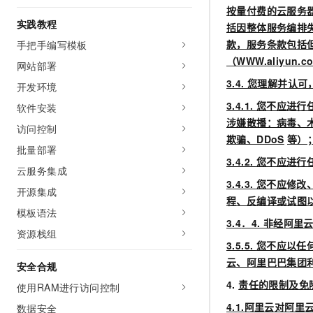
10 分钟在聊天系统中增加
按量付费的云服务
专有云
实践教程
括因整体服务编排
款，服务条款包括
手把手编写模板
（WWW.aliyun.
网站部署
3.4.
您理解并认可
开发环境
3.4.1.
您不应进行
软件安装
涉嫌散播：病毒、
访问控制
欺骗、DDoS
等）
批量部署
3.4.2.
您不应进行
云服务集成
3.4.3.
您不应修改
开源集成
程、反编译或试图
模板语法
3.4
．4. 非经阿
资源栈组
3.5.5.
您不应以任
云、阿里巴巴集团
安全合规
4.
责任的限制及免
使用RAM进行访问控制
4.1.
阿里云对阿里
数据安全