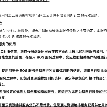
服务生态伙伴
视觉 Coding、空间感知、多模态思考等全面升级
1M上下文，专为长程任务能力而生
云工开物
企业应用
Night Plan 支持 Qwen 3.8-Max
AI 办公
NEW
Red Hat
30+ 款产品免费体验
夜间 5 折，Qwen/Meoo/TokenPlan 客户专享
AI智能应用
科研合作
ERP
使用阿里云资源编排服务与阿里云计算有限公司所订立的有效合约。
堂（旗舰版）
SUSE
智能客服
AI 应用构建
大模型原生
CRM
效
2个月
自动承接线索
建站小程序
开通”并进行后续操作，即表示您同意遵循本服务条款之所有约定，本服
Qoder
大模型服务平台百炼-应用模版
OA 办公系统
HOT
NEW
（ROS）所达成的有效合约。
面向真实软件
个人版上线、团队版降价；千问3.8-Max首发发尝鲜
丰富多元化的应用模版和解决方案
力提升
财税管理
模板建站
服务的使用
万有无界
大模型服务平台百炼-智能体
400电话
定制建站
的模型效果
ROS
服务前，您应仔细阅读阿里云在官方页面上展示的相关服务说明、
灵活可视化地构建企业级 Agent
方案
广告营销
模板小程序
可能发生的后果，在使用
ROS
服务过程中，您应依照相关操作指引进
秒悟
人工智能平台 PAI
定制小程序
云端极速 AI 
新一代 AI 视频生成模型，深度适配广告营销等场景
AI Native 的算法工程平台，一站式完成建模、训练、推理服务部署
，使用阿里云
ROS
服务是您自行独立审慎判断的结果，您将自行对此
APP 开发
服务过程中，如您对资源编排规则的选择、设定等是您自行操作的部分
建站系统
责；
您所设定的规则为您创建或释放服务，该类行为亦视为您自行操作的行
AI 应用
10分钟微调：让0.6B模型媲美235B模型
多模态数据信
负责。
依托云原生高可用架构,实现Dify私有化部署
用1%尺寸在特定领域达到大模型90%以上效果
阿里云资源编排服务您仍不需付费，但您通过资源编排服务获得并使用