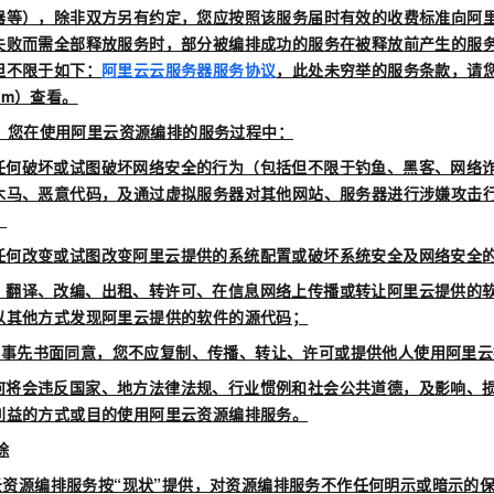
一个 AI 助手
即刻拥有 DeepSeek-R1 满血版
超强辅助，Bol
器等），除非双方另有约定，您应按照该服务届时有效的收费标准向阿
在企业官网、通讯软件中为客户提供 AI 客服
多种方案随心选，轻松解锁专属 DeepSeek
失败而需全部释放服务时，部分被编排成功的服务在被释放前产生的服
但不限于如下：
阿里云云服务器服务协议
，此处未穷举的服务条款，请
com）查看。
，您在使用阿里云资源编排的服务过程中：
任何破坏或试图破坏网络安全的行为（包括但不限于钓鱼、黑客、网络
木马、恶意代码，及通过虚拟服务器对其他网站、服务器进行涉嫌攻击行
；
任何改变或试图改变阿里云提供的系统配置或破坏系统安全及网络安全
、翻译、改编、出租、转许可、在信息网络上传播或转让阿里云提供的
以其他方式发现阿里云提供的软件的源代码；
里云事先书面同意，您不应复制、传播、转让、许可或提供他人使用阿里
何将会违反国家、地方法律法规、行业惯例和社会公共道德，及影响、
利益的方式或目的使用阿里云资源编排服务。
除
云资源编排服务按“现状”提供，对资源编排服务不作任何明示或暗示的