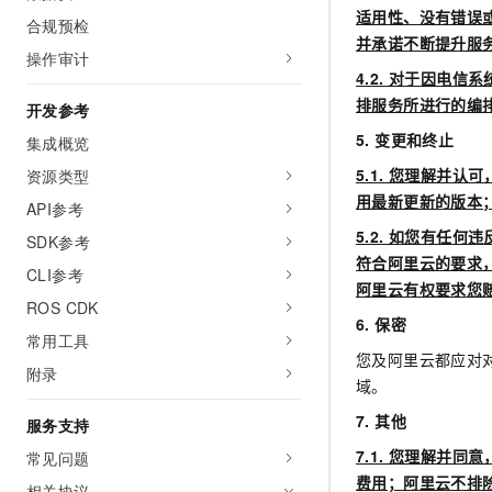
适用性、没有错误
合规预检
并承诺不断提升服
操作审计
4.2.
对于因电信系
排服务所进行的编
开发参考
5.
变更和终止
集成概览
5.1.
您理解并认可
资源类型
用最新更新的版本
API参考
5.2.
如您有任何违
SDK参考
符合阿里云的要求
CLI参考
阿里云有权要求您
ROS CDK
6.
保密
常用工具
您及阿里云都应对
附录
域。
7.
其他
服务支持
7.1.
您理解并同意
常见问题
费用；阿里云不排
相关协议