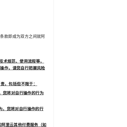
文戏情感细腻自然，动作戏激烈拳拳到肉，实现更强表演能力
支持中英文自由切换，具备更强的噪声鲁棒性
云聚AI 严选权益
SSL 证书
，一键激活高效办公新体验
精选AI产品，从模型到应用全链提效
堡垒机
AI 用量加速计划
应用
防火墙
、识别商机，让客服更高效、服务更出色。
新老同享，达量后返
务条款即成为双方之间就阿
千问办公
主机安全
NEW
的智能体编程平台
一站式AI生产力平台
AI 应用及服务市场
伶鹊
企业级人与Agent协作平台，接入和调度多个数字员工
智能客服平台，对话机器人、对话分析、智能外呼
技术规范、使用流程等，
AI 应用
行操作，请您自行把握风险
大模型服务平台百炼 - 全妙
大模型
应用创作平台
多模态内容创作工具，已接入 DeepSeek
负责，包括但不限于：
自然语言处理
，您将对自行操作的行为
数据标注
机器学习
为，您将对自行操作的行
息提取
与 AI 智能体进行实时音视频通话
从文本、图片、视频中提取结构化的属性信息
构建支持视频理解的 AI 音视频实时通话应用
的阿里云其他付费服务（如