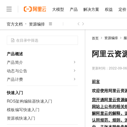
大模型
产品
解决方案
权益
定价
官方文档
资源编排
大模型
产品
解决方案
权益
定价
云市场
伙伴
服务
了解阿里云
精选产品
精选解决方案
普惠上云
产品定价
精选商城
成为销售伙伴
售前咨询
为什么选择阿里云
千问AI平台
资源编排
服
首页
了解云产品的定价详情
大模型服务平台百炼
千问办公，解锁你的工作
普惠上云 官方力荐
分销伙伴
在线服务
网站建设
什么是云计算
大
大模型服务与应用平台
企业级Agent产品，直接
云服务器38元/年起，超
阿里云资
产品概述
咨询伙伴
多端小程序
技术领先
云上成本管理
售后服务
千问大模型
Agency Agents：拥
官方推荐返现计划
大模型
产品简介
大模型
精选产品
精选解决方案
Salesforce 国际版订阅
稳定可靠
管理和优化成本
多元化、高性能、安全可靠
推荐新用户得奖励，单订单
更新时间：
2022-09-06
销售伙伴合作计划
动态与公告
自助服务
友盟天域
安全合规
人工智能与机器学习
AI
文本生成
无影云电脑
HappyHorse 打造一
云工开物
产品计费
前言
无影生态合作计划
在线服务
观测云
分析师报告
随时随地安全接入的云上超
高校专属算力普惠，学生认
计算
互联网应用开发
Qwen3.8-Max
HOT
欢迎使用阿里云
资
Salesforce On Alibaba C
工单服务
快速入门
智能体时代全能旗舰模型
Tuya 物联网平台阿里云
研究报告与白皮书
云解析DNS
快速拥有专属 OpenClaw
Consulting Partner 合
大数据
容器
您开通阿里云
资源
ROS架构编辑器快速入门
免费试用
短信专区
蓝凌 OA
Qwen3.7-Plus
网站上公布的相关
AI 大模型销售与服务生
模板编写快速入门
现代化应用
存储
天池大赛
能看、能想、能动手的多模
解阿里云的解释，
云原生大数据计算服务 Max
解决方案免费试用 新老
电子合同
资源栈快速入门
认同规范、规则、
面向分析的企业级SaaS模
最高领取价值200元试用
安全
网络与CDN
AI 算法大赛
Qwen3-VL-Plus
畅捷通
由，主张本服务条