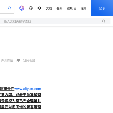
文档
备案
控制台
注册
登录
输入文档关键字查找
验
作计划
器
AI 活动
专业服务
服务伙伴合作计划
开发者社区
加入我们
服务平台百炼
阿里云 OPC 创新助力计划
一站式生成采购清单，支持单品或批量购买
S
io：打造专属 AI 语音助手
S产品伙伴计划（繁花）
峰会
造的大模型服务与应用开发平台
轻量应用服务器
一句话生成原生可编辑精美 PPT 文稿
AI 生产力先锋
Al MaaS 服务伙伴赋能合作
域名
博文
Careers
至高可申请百万元
性可伸缩的云计算服务
开启高性价比 AI 编程新体验
Qwen-Audio-3.0-Realtime 端到端实时语音角色扮演
输入一句话想法, 轻松生成专业的 PPT
先锋实践拓展 AI 生产力的边界
快速构建应用程序和网站，即刻迈出上云第一步
Token 补贴，五大权
计划
海大会
伙伴信用分合作计划
商标
问答
社会招聘
益加速 OPC 成功
S
eek-V4-Pro
数字证书管理服务（原SSL证书）
一键部署幻兽帕鲁游戏服务器
飞天发布时刻
HOT
划
备案
电子书
校园招聘
pSeek-V4-Pro
视频创作，一键激活电商全链路生产力
全托管，含MySQL、PostgreSQL、SQL Server、MariaDB多引擎
实现全站HTTPS，呈现可信的WEB访问
一键购买专属联机服务器，轻松开启游戏
所见，即是所愿
我的收藏
产品详情
更多支持
划
公司注册
镜像站
视频生成
语音识别与合成
专属 QwenPaw
短信服务
漫剧工坊：一站式动画创作平台
AI 实训营
HOT
合作伙伴培训与认证
划
上云迁移
的智能体编程平台
站生成，高效打造优质广告素材
从聊天伙伴进化为能主动干活的本地数字员工
快速生产连贯的高质量长漫剧
从基础到进阶，Agent 创客手把手教你
国内短信简单易用，安全可靠，秒级触达，全球覆盖200+国家和地区。
e-1.1-T2V
Qwen3-TTS-Flash
lScope
我要反馈
查询合作伙伴
畅细腻的高质量视频
离线语音合成大模型，多语言方言自适应，低延迟高稳定
n Alibaba Cloud ISV 合作
代维服务
olarDB
建企业门户网站
大数据开发治理平台 DataWorks
10 分钟搭建微信、支付宝小程序
读阿里云在
www.aliyun.com
创新加速
ope
登录合作伙伴管理后台
我要建议
站，无忧落地极速上线
以可视化方式快速构建移动和 PC 门户网站
100%兼容MySQL、PostgreSQL，兼容Oracle，支持集中和分布式
高效部署网站，快速应用到小程序
Data Agent 驱动的一站式 Data+AI 开发治理平台
e-1.1-I2V
Cosyvoice-V3-Flash
任意内容，或者无法准确理
安全
畅自然，细节丰富
高表现力语音合成大模型，语音克隆听感自然
我要投诉
里云将视为您已完全理解并
上云场景组合购
伴
阿里云对您问询的解答等理
边界网络安全防护产品
漫剧创作，剧本、分镜、视频高效生成
覆盖90%+业务场景，专享组合折扣价
2V
VPN
Fun-ASR