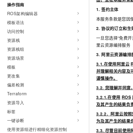
操作指南
AI 产品 免费试用
网络
安全
云开发大赛
Tableau 订阅
1.
签约主体
1亿+ 大模型 tokens 和 
ROS架构编辑器
可观测
入门学习赛
中间件
本服务条款是您因
AI空中课堂在线直播课
模板语法
140+云产品 免费试用
大模型服务
2.
协议的订立和生
上云与迁云
产品新客免费试用，最长1
数据库
访问控制
生态解决方案
一旦您选择“免费
千问AI平台-Token Plan
资源栈
企业出海
大模型ACA认证体验
大数据计算
里云资源编排服务
助力企业全员 AI 认知与能
资源栈组
行业生态解决方案
政企业务
3.
阿里云资源编排
媒体服务
千问AI平台-模型体验
资源场景
开发者生态解决方案
在线体验全尺寸、多种模态
3.1.
在使用阿里云
模板
企业服务与云通信
AI 开发和 AI 应用解决
并理解相关内容及
Happy 系列大模型
更改集
谨慎操作。
域名与网站
偏差检测
3.2.
您理解并同意
终端用户计算
Terraform
3.2.1.
在使用
ROS
资源导入
Serverless
及其产生的结果负
大模型解决方案
标签
3.2.2
．阿里云按照
开发工具
快速部署 Dify，高效搭建 
一键诊断
为及其产生的结果
迁移与运维管理
使用资源组进行精细化资源控制
3.3.
尽管目前使用