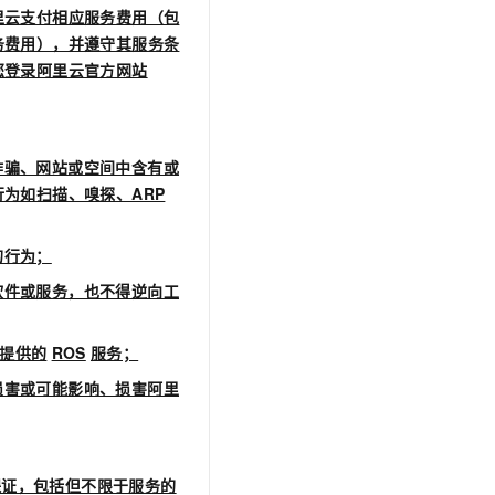
t.diy 一步搞定创意建站
构建大模型应用的安全防护体系
里云支付相应服务费用（包
通过自然语言交互简化开发流程,全栈开发支持
通过阿里云安全产品对 AI 应用进行安全防护
务费用），并遵守其服务条
您登录阿里云官方网站
诈骗、网站或空间中含有或
为如扫描、嗅探、ARP
的行为；
软件或服务，也不得逆向工
云提供的
ROS
服务；
损害或可能影响、损害阿里
保证，包括但不限于服务的