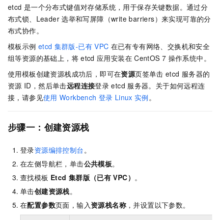
etcd
是一个分布式键值对存储系统，用于保存关键数据。通过分
布式锁、Leader
选举和写屏障（write barriers）来实现可靠的分
布式协作。
模板示例
etcd
集群版-已有
VPC
在已有专有网络、交换机和安全
组等资源的基础上，将
etcd
应用安装在
CentOS 7
操作系统中。
使用模板创建资源栈成功后，即可在
资源
页签单击
etcd
服务器的
资源
ID，然后单击
远程连接
登录
etcd
服务器。
关于如何远程连
接，请参见
使用
Workbench
登录
Linux
实例
。
步骤一：创建资源栈
登录
资源编排控制台
。
在左侧导航栏，单击
公共模板
。
查找模板
Etcd 集群版（已有
VPC）
。
单击
创建资源栈
。
在
配置参数
页面，输入
资源栈名称
，并设置以下参数。