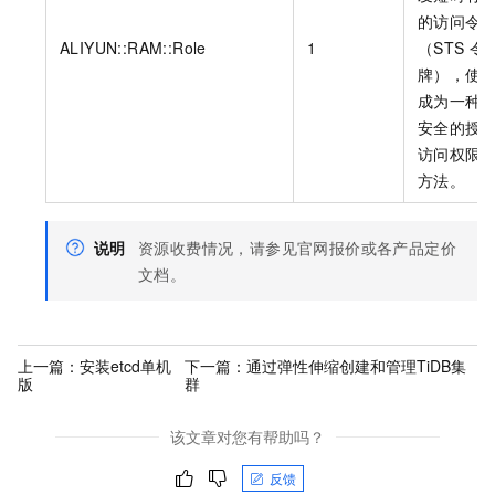
的访问令
ALIYUN::RAM::Role
1
（STS
令
牌），使
成为一种
安全的授
访问权限
方法。
说明
资源收费情况，请参见官网报价或各产品定价
文档。
上一篇：
安装etcd单机
下一篇：
通过弹性伸缩创建和管理TiDB集
版
群
该文章对您有帮助吗？
反馈