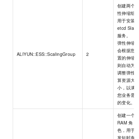
创建两个
性伸缩组
用于安装
etcd Slave
服务。
弹性伸缩
会根据您
ALIYUN::ESS::ScalingGroup
2
置的伸缩
则自动为
调整弹性
算资源大
小，以满
您业务需
的变化。
创建一个
RAM
角
色，用于
发短时有