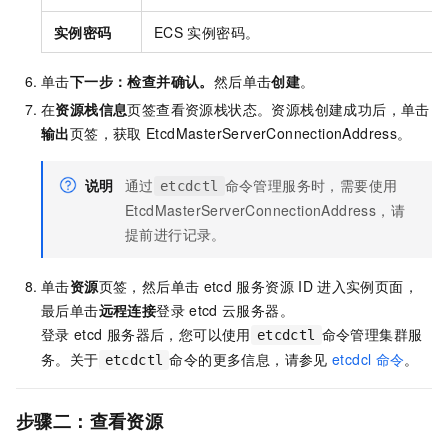
实例密码
ECS
实例密码。
单击
下一步：检查并确认
。
然后单击
创建
。
在
资源栈信息
页签查看资源栈状态。资源栈创建成功后，单击
输出
页签，获取
EtcdMasterServerConnectionAddress。
说明
通过
命令管理服务时，需要使用
etcdctl
EtcdMasterServerConnectionAddress，请
提前进行记录。
单击
资源
页签，然后单击
etcd
服务资源
ID
进入实例页面，
最后单击
远程连接
登录
etcd
云服务器。
登录
etcd
服务器后，您可以使用
命令管理集群服
etcdctl
务。关于
命令的更多信息，请参见
etcdcl
命令
。
etcdctl
步骤二：查看资源