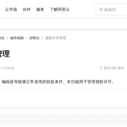
云市场
伙伴
服务
了解阿里云
AI 特惠
数据与 API
成为产品伙伴
企业增值服务
最佳实践
价格计算器
AI 场景体
基础软件
产品伙伴合
阿里云认证
市场活动
配置报价
大模型
动化
操作指南
控制台
授权许可管理
自助选配和估算价格
新方式
域名与网站
睿译宝，AI翻译排版一步到位
智启 AI 普惠权益
产品生态集成认证中心
企业支持计划
云上春晚
千问官方 MaaS 平台，为开发者和 Agent 而生，新用户赠送 1 亿 + tokens 额度
云服务器 EC
Qwen Aud
AI Coding
阿里云Maa
2026 阿里云
为企业打
数据集
Windows
大模型认证
模型
NEW
NEW
交付可用成果
值低价云产品抢先购
提供智能易用的域名与建站服务
上传文档即自动完成翻译和格式还原
至高享 1亿+免费 tokens，加速 Al 应用落地
安全可靠、弹
智能编程，一键
管理
产品生态伙伴
专家技术服务
云上奥运之旅
弹性计算合作
阿里云中企出
手机三要素
宝塔 Linux
全部认证
价格优势
有专属领域专家
对象存储 OSS
GLM-5.2：长任务时代开源旗舰模型
阿里云 OPC 创新助力计划
云数据库 RD
即刻拥有 DeepS
AI 电商营销
产品生态伙伴工作台
企业增值服务台
云栖战略参考
云存储合作计
云栖大会
身份实名认证
CentOS
训练营
推动算力普惠，释放技术红利
的大模型服务
最高返9万
多领域专家智能体,一键组建 AI 虚拟交付团队
至高百万元 Token 补贴，加速一人公司成长
稳定、安全、高性价比、高性能的云存储服务
真正可用的 1M 上下文,一次完成代码全链路开发
轻松解锁专属 Dee
从图文生成到
复制 MD 格式
 11:54:05
云上的中国
数据库合作计
活动全景
短信
Docker
图片和
站式影视创作平台
人工智能平台 PAI
Hermes Agent，打造自进化智能体
Token Plan 模型订阅计划
Qoder
5 分钟轻松部署
AI 广告创作
企业成长
大模型
NEW
信息公告
、编辑器等能够正常使用的前提条件。本功能用于管理授权许可。
看见新力量
云网络合作计
OCR 文字识别
JAVA
级电脑
证享300元代金券
可视化编排打通从文字构思到成片全链路闭环
一站式AI开发、训练和推理服务
自主进化，持久记忆，越用越聪明
Qwen3.8-Max 首发尝鲜，限时加量 10 倍，夜间低至2折
面向真实软件
图文、视频一
Kimi-K3
HappyHors
NEW
魔搭 Mode
loud
服务实践
官网公告
Kimi 最新旗舰模型，长程编程与推理利器
让文字生成流
金融模力时刻
Salesforce O
版
发票查验
全能环境
Qoder CN
Claude Code + GStack 打造工程团队
千问办公，限时限量积分加倍
云原生数据库 P
低代码高效构
AI 建站
NEW
作计划
计划
创新中心
魔搭 ModelSc
健康状态
让AI从“聊天伙伴”进化为能干活的“数字员工”
覆盖公网/内网、递归/权威、移动APP等全场景解析服务
安装技能 GStack，拥有专属 AI 工程团队
你的AI工作搭子，覆盖日常办公高频场景
基于千问大模型等，支持代码智能生成、研发智能问答
0 代码专业建
客户案例
天气预报查询
操作系统
Deepseek-v4-pro
HappyHors
态合作计划
态智能体模型
旗舰 MoE 大模型，百万上下文与顶尖推理能力
图生视频，流
Compute
同享
容器服务 Kubernetes 版 ACK
万小智 AI 建站低至 15元/月
云防火墙
AI 短剧/漫剧
快递物流查询
WordPress
成为服务伙
高校合作
式云数据仓库
点，立即开启云上创新
提供一站式管理容器应用的 K8s 服务
送.CN域名，送备案服务码
云原生的云上
AI助力短剧
GLM-5.2
Wan2.7-T
Ubuntu