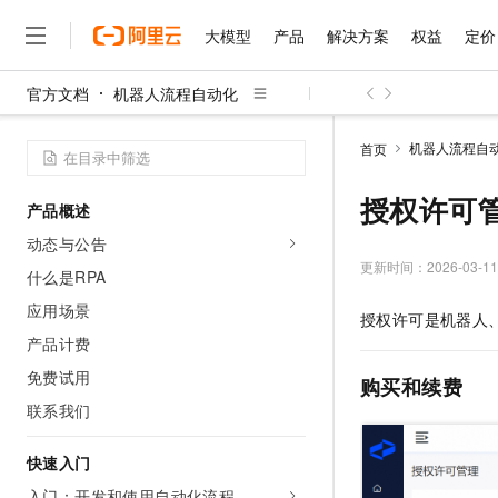
大模型
产品
解决方案
权益
定价
官方文档
机器人流程自动化
大模型
产品
解决方案
权益
定价
云市场
伙伴
服务
了解阿里云
精选产品
精选解决方案
普惠上云
产品定价
精选商城
成为销售伙伴
售前咨询
为什么选择阿里云
千问AI平台
机器人流程自
首页
了解云产品的定价详情
大模型服务平台百炼
千问办公，解锁你的工作
普惠上云 官方力荐
分销伙伴
在线服务
网站建设
什么是云计算
大
大模型服务与应用平台
企业级Agent产品，直接
云服务器38元/年起，超
授权许可
产品概述
咨询伙伴
多端小程序
技术领先
云上成本管理
售后服务
千问大模型
Agency Agents：拥
官方推荐返现计划
大模型
动态与公告
大模型
精选产品
精选解决方案
Salesforce 国际版订阅
稳定可靠
管理和优化成本
多元化、高性能、安全可靠
推荐新用户得奖励，单订单
更新时间：
2026-03-11
销售伙伴合作计划
什么是RPA
自助服务
友盟天域
安全合规
人工智能与机器学习
AI
文本生成
无影云电脑
HappyHorse 打造一
云工开物
应用场景
授权许可是机器人
无影生态合作计划
在线服务
观测云
分析师报告
随时随地安全接入的云上超
高校专属算力普惠，学生认
计算
互联网应用开发
产品计费
Qwen3.8-Max
HOT
Salesforce On Alibaba C
工单服务
智能体时代全能旗舰模型
Tuya 物联网平台阿里云
研究报告与白皮书
免费试用
云解析DNS
快速拥有专属 OpenClaw
Consulting Partner 合
购买和续费
大数据
容器
免费试用
短信专区
联系我们
蓝凌 OA
Qwen3.7-Plus
AI 大模型销售与服务生
现代化应用
存储
天池大赛
能看、能想、能动手的多模
云原生大数据计算服务 Max
解决方案免费试用 新老
电子合同
快速入门
面向分析的企业级SaaS模
最高领取价值200元试用
安全
网络与CDN
AI 算法大赛
Qwen3-VL-Plus
畅捷通
入门：开发和使用自动化流程