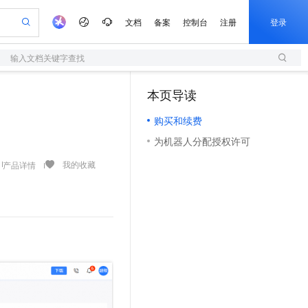
文档
备案
控制台
注册
登录
输入文档关键字查找
验
作计划
器
AI 活动
专业服务
服务伙伴合作计划
开发者社区
加入我们
服务平台百炼
阿里云 OPC 创新助力计划
本页导读
（0）
一站式生成采购清单，支持单品或批量购买
S
io：打造专属 AI 语音助手
S产品伙伴计划（繁花）
峰会
造的大模型服务与应用开发平台
轻量应用服务器
一句话生成原生可编辑精美 PPT 文稿
AI 生产力先锋
Al MaaS 服务伙伴赋能合作
域名
博文
Careers
至高可申请百万元
购买和续费
性可伸缩的云计算服务
开启高性价比 AI 编程新体验
Qwen-Audio-3.0-Realtime 端到端实时语音角色扮演
输入一句话想法, 轻松生成专业的 PPT
先锋实践拓展 AI 生产力的边界
快速构建应用程序和网站，即刻迈出上云第一步
Token 补贴，五大权
计划
海大会
伙伴信用分合作计划
商标
问答
社会招聘
为机器人分配授权许可
益加速 OPC 成功
S
eek-V4-Pro
数字证书管理服务（原SSL证书）
一键部署幻兽帕鲁游戏服务器
飞天发布时刻
HOT
划
备案
电子书
校园招聘
pSeek-V4-Pro
视频创作，一键激活电商全链路生产力
全托管，含MySQL、PostgreSQL、SQL Server、MariaDB多引擎
实现全站HTTPS，呈现可信的WEB访问
一键购买专属联机服务器，轻松开启游戏
所见，即是所愿
我的收藏
产品详情
更多支持
划
公司注册
镜像站
视频生成
语音识别与合成
专属 QwenPaw
短信服务
漫剧工坊：一站式动画创作平台
AI 实训营
HOT
合作伙伴培训与认证
划
上云迁移
的智能体编程平台
站生成，高效打造优质广告素材
从聊天伙伴进化为能主动干活的本地数字员工
快速生产连贯的高质量长漫剧
从基础到进阶，Agent 创客手把手教你
国内短信简单易用，安全可靠，秒级触达，全球覆盖200+国家和地区。
e-1.1-T2V
Qwen3-TTS-Flash
lScope
我要反馈
查询合作伙伴
畅细腻的高质量视频
离线语音合成大模型，多语言方言自适应，低延迟高稳定
n Alibaba Cloud ISV 合作
代维服务
olarDB
建企业门户网站
大数据开发治理平台 DataWorks
10 分钟搭建微信、支付宝小程序
创新加速
ope
登录合作伙伴管理后台
我要建议
站，无忧落地极速上线
以可视化方式快速构建移动和 PC 门户网站
100%兼容MySQL、PostgreSQL，兼容Oracle，支持集中和分布式
高效部署网站，快速应用到小程序
Data Agent 驱动的一站式 Data+AI 开发治理平台
e-1.1-I2V
Cosyvoice-V3-Flash
安全
畅自然，细节丰富
高表现力语音合成大模型，语音克隆听感自然
我要投诉
上云场景组合购
伴
边界网络安全防护产品
漫剧创作，剧本、分镜、视频高效生成
覆盖90%+业务场景，专享组合折扣价
2V
VPN
Fun-ASR