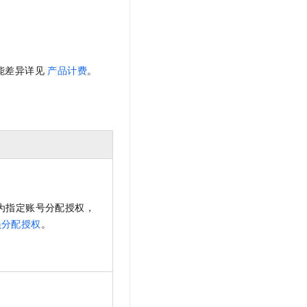
功能差异详见
产品计费
。
中为指定账号分配授权，
员分配授权
。