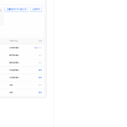
文戏情感细腻自然，动作戏激烈拳拳到肉，实现更强表演能力
支持中英文自由切换，具备更强的噪声鲁棒性
云聚AI 严选权益
SSL 证书
，一键激活高效办公新体验
精选AI产品，从模型到应用全链提效
堡垒机
AI 用量加速计划
应用
防火墙
、识别商机，让客服更高效、服务更出色。
新老同享，达量后返
千问办公
主机安全
NEW
的智能体编程平台
一站式AI生产力平台
AI 应用及服务市场
伶鹊
企业级人与Agent协作平台，接入和调度多个数字员工
智能客服平台，对话机器人、对话分析、智能外呼
AI 应用
大模型服务平台百炼 - 全妙
大模型
应用创作平台
多模态内容创作工具，已接入 DeepSeek
自然语言处理
数据标注
机器学习
息提取
与 AI 智能体进行实时音视频通话
从文本、图片、视频中提取结构化的属性信息
构建支持视频理解的 AI 音视频实时通话应用