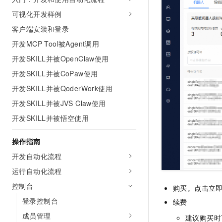
AI 产品 免费试用
网络
安全
云开发大赛
可视化开发样例
Tableau 订阅
1亿+ 大模型 tokens 和 
客户端安装和登录
可观测
入门学习赛
中间件
AI空中课堂在线直播课
140+云产品 免费试用
大模型服务
开发MCP Tool被Agent调用
上云与迁云
产品新客免费试用，最长1
数据库
开发SKILL并被OpenClaw使用
生态解决方案
千问AI平台-Token Plan
企业出海
大模型ACA认证体验
大数据计算
开发SKILL并被CoPaw使用
助力企业全员 AI 认知与能
行业生态解决方案
开发SKILL并被QoderWork使用
政企业务
媒体服务
千问AI平台-模型体验
开发者生态解决方案
开发SKILL并被JVS Claw使用
在线体验全尺寸、多种模态
企业服务与云通信
开发SKILL并被悟空使用
AI 开发和 AI 应用解决
Happy 系列大模型
域名与网站
操作指南
终端用户计算
开发自动化流程
运行自动化流程
Serverless
大模型解决方案
控制台
购买。点击立
开发工具
快速部署 Dify，高效搭建 
登录控制台
续费
迁移与运维管理
成员管理
建议购买时