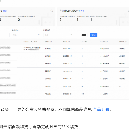
服务生态伙伴
视觉 Coding、空间感知、多模态思考等全面升级
1M上下文，专为长程任务能力而生
云工开物
企业应用
Night Plan 支持 Qwen 3.8-Max
AI 办公
NEW
Red Hat
30+ 款产品免费体验
夜间 5 折，Qwen/Meoo/TokenPlan 客户专享
AI智能应用
科研合作
ERP
堂（旗舰版）
SUSE
智能客服
AI 应用构建
大模型原生
CRM
2个月
自动承接线索
建站小程序
Qoder
大模型服务平台百炼-应用模版
OA 办公系统
HOT
NEW
面向真实软件
个人版上线、团队版降价；千问3.8-Max首发发尝鲜
丰富多元化的应用模版和解决方案
力提升
财税管理
模板建站
万有无界
大模型服务平台百炼-智能体
400电话
定制建站
的模型效果
灵活可视化地构建企业级 Agent
方案
广告营销
模板小程序
秒悟
人工智能平台 PAI
定制小程序
云端极速 AI 
新一代 AI 视频生成模型，深度适配广告营销等场景
AI Native 的算法工程平台，一站式完成建模、训练、推理服务部署
APP 开发
建站系统
即购买，可进入公有云的购买页。不同规格商品详见
产品计费
。
AI 应用
10分钟微调：让0.6B模型媲美235B模型
多模态数据信
依托云原生高可用架构,实现Dify私有化部署
用1%尺寸在特定领域达到大模型90%以上效果
可开启自动续费，自动完成对应商品的续费。