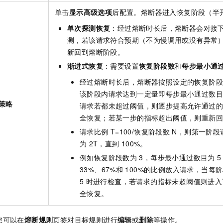
单击
显示高级选项
后配置。熔断器进入恢复阶段（半
单次探测恢复
：经过熔断时长后，熔断器会对接
测，若该请求符合预期（不为慢调用或没有异常
新回到熔断阶段。
渐进式恢复
：需要设置
恢复阶段数
和
每步最小通
经过熔断时长后，熔断器按照设定的恢复阶段
该阶段内请求达到一定量即每步最小通过数目
策略
请求若都未超过阈值，则逐步提高允许通过的
全恢复；若某一步的指标超出阈值，则重新
请求比例
T=100/恢复阶段数
N，则第一阶段
为
2T，直到
100%。
例如恢复阶段数为
3，每步最小通过数目为
33%、67%和
100%的比例放入请求，当每
5
时进行检查，若请求的指标未超阈值则进入
全恢复。
您可以在
熔断规则
页签对目标规则进行
编辑
或
删除
等操作。