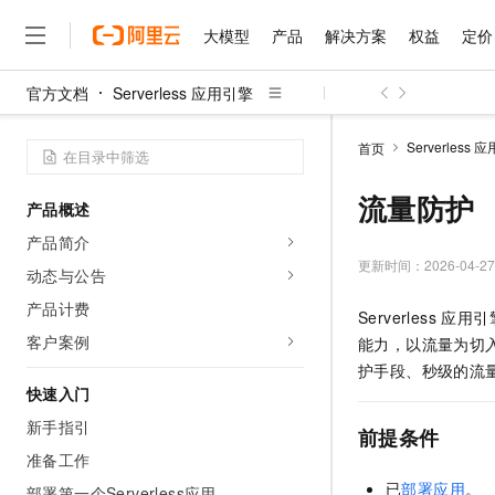
大模型
产品
解决方案
权益
定价
官方文档
Serverless 应用引擎
大模型
产品
解决方案
权益
定价
云市场
伙伴
服务
了解阿里云
精选产品
精选解决方案
普惠上云
产品定价
精选商城
成为销售伙伴
售前咨询
为什么选择阿里云
千问AI平台
Serverless 
首页
了解云产品的定价详情
大模型服务平台百炼
千问办公，解锁你的工作
普惠上云 官方力荐
分销伙伴
在线服务
网站建设
什么是云计算
大
大模型服务与应用平台
企业级Agent产品，直接
云服务器38元/年起，超
流量防护
产品概述
咨询伙伴
多端小程序
技术领先
云上成本管理
售后服务
千问大模型
Agency Agents：拥
官方推荐返现计划
大模型
产品简介
大模型
精选产品
精选解决方案
Salesforce 国际版订阅
稳定可靠
管理和优化成本
多元化、高性能、安全可靠
推荐新用户得奖励，单订单
更新时间：
2026-04-27
销售伙伴合作计划
动态与公告
自助服务
友盟天域
安全合规
人工智能与机器学习
AI
文本生成
无影云电脑
HappyHorse 打造一
云工开物
产品计费
Serverless 应用引擎
无影生态合作计划
在线服务
观测云
分析师报告
随时随地安全接入的云上超
高校专属算力普惠，学生认
计算
互联网应用开发
客户案例
Qwen3.8-Max
能力，以流量为切
HOT
Salesforce On Alibaba C
工单服务
智能体时代全能旗舰模型
Tuya 物联网平台阿里云
研究报告与白皮书
护手段、秒级的流
云解析DNS
快速拥有专属 OpenClaw
Consulting Partner 合
大数据
容器
快速入门
免费试用
短信专区
蓝凌 OA
Qwen3.7-Plus
AI 大模型销售与服务生
新手指引
现代化应用
存储
天池大赛
前提条件
能看、能想、能动手的多模
云原生大数据计算服务 Max
解决方案免费试用 新老
电子合同
准备工作
面向分析的企业级SaaS模
最高领取价值200元试用
安全
网络与CDN
AI 算法大赛
Qwen3-VL-Plus
已
部署应用
。
畅捷通
部署第一个Serverless应用