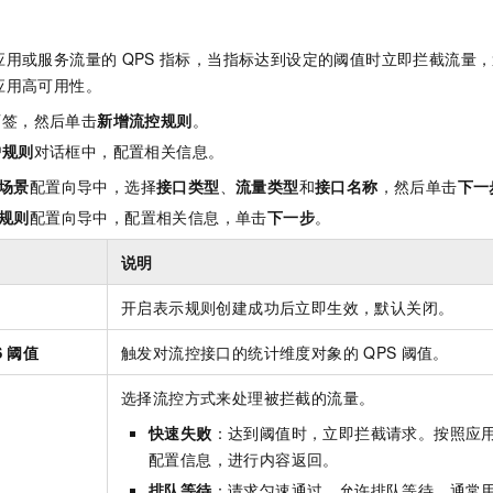
一个 AI 助手
即刻拥有 DeepSeek-R1 满血版
超强辅助，Bol
在企业官网、通讯软件中为客户提供 AI 客服
多种方案随心选，轻松解锁专属 DeepSeek
应用或服务流量的
QPS
指标，当指标达到设定的阈值时立即拦截流量，
应用高可用性。
页签，然后单击
新增流控规则
。
护规则
对话框中，配置相关信息。
场景
配置向导中，选择
接口类型
、
流量类型
和
接口名称
，然后单击
下一
规则
配置向导中，配置相关信息，单击
下一步
。
说明
开启表示规则创建成功后立即生效，默认关闭。
S
阈值
触发对流控接口的统计维度对象的
QPS
阈值。
选择流控方式来处理被拦截的流量。
快速失败
：达到阈值时，立即拦截请求。按照应
配置信息，进行内容返回。
排队等待
：请求匀速通过，允许排队等待，通常