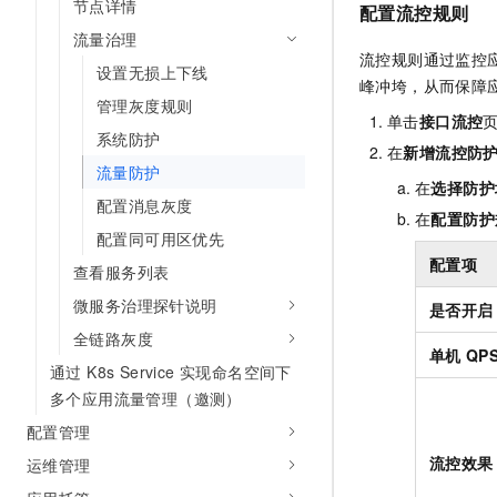
节点详情
配置流控规则
10 分钟在聊天系统中增加
专有云
流量治理
流控规则通过监控
设置无损上下线
峰冲垮，从而保障
管理灰度规则
单击
接口流控
系统防护
在
新增流控防
流量防护
在
选择防护
配置消息灰度
在
配置防护
配置同可用区优先
配置项
查看服务列表
微服务治理探针说明
是否开启
全链路灰度
单机
QP
通过 K8s Service 实现命名空间下
多个应用流量管理（邀测）
配置管理
流控效果
运维管理