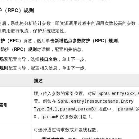
护（RPC）规则
则后，系统将分析统计参数，即资源调用过程中的调用次数较高的参数
源调用进行限流，保护系统稳定性。
护（RPC）
页签，然后单击
新增热点参数防护（RPC）规则
。
防护（RPC）规则
对话框，配置相关信息。
场景
配置向导，选择
接口名称
，单击
下一步
。
规则
配置向导，配置相关信息，单击
下一步
。
描述
埋点传入参数的索引位置。对应
SphU.entry(xxx,
置。例如在
SphU.entry(resourceName,Entry
索引
埋点中，
Type.IN,1,paramA,paramB)
paramA
0，
的参数索引是
1。
paramB
可选择通过请求数或并发线程数。