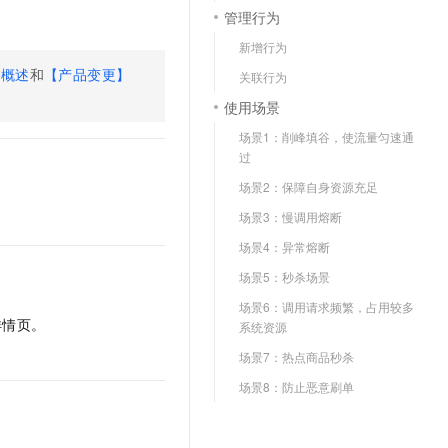
文戏情感细腻自然，动作戏激烈拳拳到肉，实现更强表演能力
支持中英文自由切换，具备更强的噪声鲁棒性
云聚AI 严选权益
管理行为
SSL 证书
，一键激活高效办公新体验
精选AI产品，从模型到应用全链提效
新增行为
堡垒机
费概述
和
【产品变更】
AI 用量加速计划
关联行为
应用
防火墙
、识别商机，让客服更高效、服务更出色。
新老同享，达量后返
使用场景
千问办公
主机安全
NEW
场景1：削峰填谷，使流量匀速通
的智能体编程平台
一站式AI生产力平台
过
AI 应用及服务市场
场景2：保障自身资源充足
伶鹊
企业级人与Agent协作平台，接入和调度多个数字员工
智能客服平台，对话机器人、对话分析、智能外呼
场景3：慢调用熔断
AI 应用
场景4：异常熔断
大模型服务平台百炼 - 全妙
大模型
应用创作平台
多模态内容创作工具，已接入 DeepSeek
场景5：秒杀场景
自然语言处理
场景6：调用请求频繁，占用较多
详情页。
系统资源
数据标注
场景7：热点商品秒杀
机器学习
场景8：防止恶意刷单
息提取
与 AI 智能体进行实时音视频通话
从文本、图片、视频中提取结构化的属性信息
构建支持视频理解的 AI 音视频实时通话应用