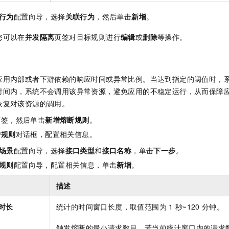
行为
配置向导，选择
关联行为
，然后单击
新增
。
您可以在
并发隔离
页签对目标规则进行
编辑
或
删除
等操作。
应用内部或者下游依赖的响应时间或异常比例。当达到指定的阈值时，
时间内，系统不会调用该异常资源，避免应用的不稳定运行，从而保障
恢复对该资源的调用。
页签，然后单击
新增熔断规则
。
护规则
对话框，配置相关信息。
场景
配置向导，选择
接口类型
和
接口名称
，单击
下一步
。
规则
配置向导，配置相关信息，单击
新增
。
描述
时长
统计的时间窗口长度，取值范围为
1
秒~120
分钟。
触发熔断的最小请求数目，若当前统计窗口内的请求