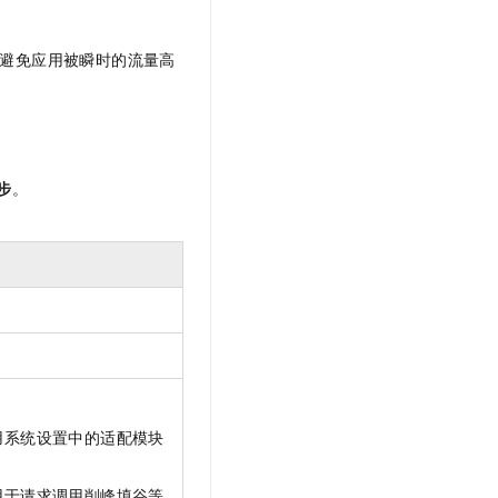
t.diy 一步搞定创意建站
构建大模型应用的安全防护体系
通过自然语言交互简化开发流程,全栈开发支持
通过阿里云安全产品对 AI 应用进行安全防护
避免应用被瞬时的流量高
步
。
用系统设置中的适配模块
用于请求调用削峰填谷等