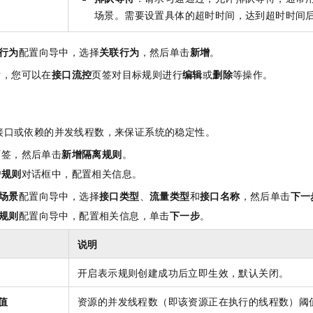
场景。需要设置具体的超时时间，达到超时时间
行为
配置向导中，选择
关联行为
，然后单击
新增
。
后，您可以在
接口流控
页签对目标规则进行
编辑
或
删除
等操作。
接口或依赖的并发线程数，来保证系统的稳定性。
页签，然后单击
新增隔离规则
。
护规则
对话框中，配置相关信息。
场景
配置向导中，选择
接口类型
、
流量类型
和
接口名称
，然后单击
下一
规则
配置向导中，配置相关信息，单击
下一步
。
说明
开启表示规则创建成功后立即生效，默认关闭。
值
资源的并发线程数（即该资源正在执行的线程数）阈