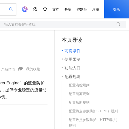
文档
备案
控制台
注册
登录
输入文档关键字查找
验
作计划
器
AI 活动
专业服务
服务伙伴合作计划
开发者社区
加入我们
服务平台百炼
阿里云 OPC 创新助力计划
本页导读
（1）
一站式生成采购清单，支持单品或批量购买
S
io：打造专属 AI 语音助手
S产品伙伴计划（繁花）
峰会
造的大模型服务与应用开发平台
轻量应用服务器
一句话生成原生可编辑精美 PPT 文稿
AI 生产力先锋
Al MaaS 服务伙伴赋能合作
域名
博文
Careers
至高可申请百万元
前提条件
性可伸缩的云计算服务
开启高性价比 AI 编程新体验
Qwen-Audio-3.0-Realtime 端到端实时语音角色扮演
输入一句话想法, 轻松生成专业的 PPT
先锋实践拓展 AI 生产力的边界
快速构建应用程序和网站，即刻迈出上云第一步
Token 补贴，五大权
计划
海大会
伙伴信用分合作计划
商标
问答
社会招聘
使用限制
益加速 OPC 成功
S
eek-V4-Pro
数字证书管理服务（原SSL证书）
一键部署幻兽帕鲁游戏服务器
飞天发布时刻
HOT
划
备案
电子书
校园招聘
功能入口
pSeek-V4-Pro
视频创作，一键激活电商全链路生产力
全托管，含MySQL、PostgreSQL、SQL Server、MariaDB多引擎
实现全站HTTPS，呈现可信的WEB访问
一键购买专属联机服务器，轻松开启游戏
所见，即是所愿
我的收藏
产品详情
更多支持
划
公司注册
镜像站
配置规则
视频生成
语音识别与合成
专属 QwenPaw
短信服务
漫剧工坊：一站式动画创作平台
AI 实训营
HOT
es Engine）
的流量防护
合作伙伴培训与认证
配置流控规则
划
上云迁移
的智能体编程平台
站生成，高效打造优质广告素材
从聊天伙伴进化为能主动干活的本地数字员工
快速生产连贯的高质量长漫剧
从基础到进阶，Agent 创客手把手教你
国内短信简单易用，安全可靠，秒级触达，全球覆盖200+国家和地区。
e-1.1-T2V
Qwen3-TTS-Flash
性，提供专业稳定的流量防
lScope
我要反馈
查询合作伙伴
配置隔离规则
畅细腻的高质量视频
离线语音合成大模型，多语言方言自适应，低延迟高稳定
n Alibaba Cloud ISV 合作
示例。
代维服务
olarDB
建企业门户网站
大数据开发治理平台 DataWorks
10 分钟搭建微信、支付宝小程序
配置熔断规则
创新加速
ope
登录合作伙伴管理后台
我要建议
站，无忧落地极速上线
以可视化方式快速构建移动和 PC 门户网站
100%兼容MySQL、PostgreSQL，兼容Oracle，支持集中和分布式
高效部署网站，快速应用到小程序
Data Agent 驱动的一站式 Data+AI 开发治理平台
e-1.1-I2V
Cosyvoice-V3-Flash
配置热点参数防护（RPC）规则
安全
畅自然，细节丰富
高表现力语音合成大模型，语音克隆听感自然
我要投诉
上云场景组合购
伴
配置热点参数防护（HTTP请求）
边界网络安全防护产品
漫剧创作，剧本、分镜、视频高效生成
覆盖90%+业务场景，专享组合折扣价
2V
VPN
Fun-ASR
规则