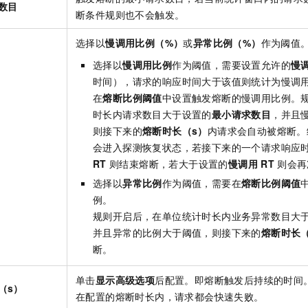
数目
断条件规则也不会触发。
选择以
慢调用比例（%）
或
异常比例（%）
作为阈值
选择以
慢调用比例
作为阈值，需要设置允许的
慢
时间），请求的响应时间大于该值则统计为慢调
在
熔断比例阈值
中设置触发熔断的慢调用比例。
时长内请求数目大于设置的
最小请求数目
，并且
则接下来的
熔断时长（s）
内请求会自动被熔断。
会进入探测恢复状态，若接下来的一个请求响应
RT
则结束熔断，若大于设置的
慢调用
RT
则会再
选择以
异常比例
作为阈值，需要在
熔断比例阈值
例。
规则开启后，在单位统计时长内业务异常数目大
并且异常的比例大于阈值，则接下来的
熔断时长（
断。
单击
显示高级选项
后配置。即熔断触发后持续的时间
（s）
在配置的熔断时长内，请求都会快速失败。