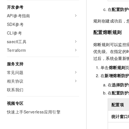
开发参考
在
配置防护
API参考指南
规则创建成功后，
SDK参考
配置熔断规则
CLI参考
saectl工具
熔断规则可以监控
Terraform
优先级。在指定的
过后，系统会重新
服务支持
单击
熔断规则
常见问题
在
新增熔断防
相关协议
在
选择防护
联系我们
在
配置防护
视频专区
配置项
快速上手Serverless应用引擎
统计窗口