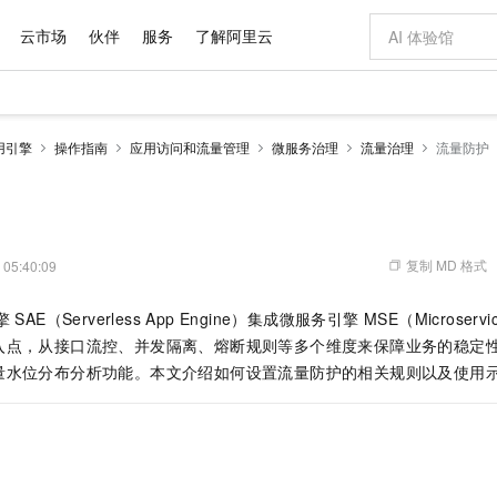
云市场
伙伴
服务
了解阿里云
AI 特惠
数据与 API
成为产品伙伴
企业增值服务
最佳实践
价格计算器
AI 场景体
基础软件
产品伙伴合
阿里云认证
市场活动
配置报价
大模型
应用引擎
操作指南
应用访问和流量管理
微服务治理
流量治理
流量防护
自助选配和估算价格
新方式
域名与网站
睿译宝，AI翻译排版一步到位
智启 AI 普惠权益
产品生态集成认证中心
企业支持计划
云上春晚
千问官方 MaaS 平台，为开发者和 Agent 而生，新用户赠送 1 亿 + tokens 额度
云服务器 EC
Qwen Aud
AI Coding
阿里云Maa
2026 阿里云
为企业打
数据集
Windows
大模型认证
模型
NEW
NEW
交付可用成果
值低价云产品抢先购
提供智能易用的域名与建站服务
上传文档即自动完成翻译和格式还原
至高享 1亿+免费 tokens，加速 Al 应用落地
安全可靠、弹
智能编程，一键
产品生态伙伴
专家技术服务
云上奥运之旅
弹性计算合作
阿里云中企出
手机三要素
宝塔 Linux
全部认证
价格优势
有专属领域专家
对象存储 OSS
GLM-5.2：长任务时代开源旗舰模型
阿里云 OPC 创新助力计划
云数据库 RD
即刻拥有 DeepS
AI 电商营销
产品生态伙伴工作台
企业增值服务台
云栖战略参考
云存储合作计
云栖大会
身份实名认证
CentOS
训练营
推动算力普惠，释放技术红利
的大模型服务
最高返9万
多领域专家智能体,一键组建 AI 虚拟交付团队
至高百万元 Token 补贴，加速一人公司成长
稳定、安全、高性价比、高性能的云存储服务
真正可用的 1M 上下文,一次完成代码全链路开发
轻松解锁专属 Dee
从图文生成到
复制 MD 格式
 05:40:09
云上的中国
数据库合作计
活动全景
短信
Docker
图片和
站式影视创作平台
人工智能平台 PAI
Hermes Agent，打造自进化智能体
Token Plan 模型订阅计划
Qoder
5 分钟轻松部署
AI 广告创作
企业成长
大模型
NEW
信息公告
 SAE（Serverless App Engine）
集成
微服务引擎 MSE（Microservic
看见新力量
云网络合作计
OCR 文字识别
JAVA
级电脑
证享300元代金券
可视化编排打通从文字构思到成片全链路闭环
一站式AI开发、训练和推理服务
自主进化，持久记忆，越用越聪明
Qwen3.8-Max 首发尝鲜，限时加量 10 倍，夜间低至2折
面向真实软件
图文、视频一
Kimi-K3
HappyHors
入点，从接口流控、并发隔离、熔断规则等多个维度来保障业务的稳定
NEW
魔搭 Mode
loud
服务实践
官网公告
Kimi 最新旗舰模型，长程编程与推理利器
让文字生成流
金融模力时刻
Salesforce O
版
量水位分布分析功能。本文介绍如何设置流量防护的相关规则以及使用
发票查验
全能环境
Qoder CN
Claude Code + GStack 打造工程团队
千问办公，限时限量积分加倍
云原生数据库 P
低代码高效构
AI 建站
NEW
作计划
计划
创新中心
魔搭 ModelSc
健康状态
让AI从“聊天伙伴”进化为能干活的“数字员工”
覆盖公网/内网、递归/权威、移动APP等全场景解析服务
安装技能 GStack，拥有专属 AI 工程团队
你的AI工作搭子，覆盖日常办公高频场景
基于千问大模型等，支持代码智能生成、研发智能问答
0 代码专业建
客户案例
天气预报查询
操作系统
Deepseek-v4-pro
HappyHors
态合作计划
态智能体模型
旗舰 MoE 大模型，百万上下文与顶尖推理能力
图生视频，流
Compute
同享
容器服务 Kubernetes 版 ACK
万小智 AI 建站低至 15元/月
云防火墙
AI 短剧/漫剧
快递物流查询
WordPress
成为服务伙
高校合作
式云数据仓库
点，立即开启云上创新
提供一站式管理容器应用的 K8s 服务
送.CN域名，送备案服务码
云原生的云上
AI助力短剧
GLM-5.2
Wan2.7-T
Ubuntu