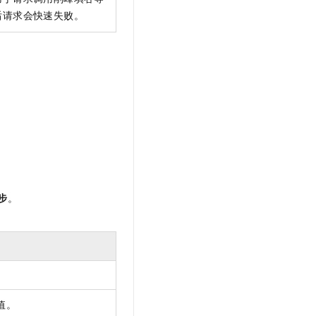
后请求会快速失败。
步
。
值。