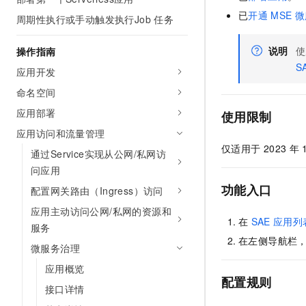
AI 产品 免费试用
网络
安全
云开发大赛
已
开通
MSE
微
周期性执行或手动触发执行Job 任务
Tableau 订阅
1亿+ 大模型 tokens 和 
可观测
入门学习赛
中间件
AI空中课堂在线直播课
说明
使
操作指南
140+云产品 免费试用
大模型服务
上云与迁云
S
产品新客免费试用，最长1
数据库
应用开发
生态解决方案
千问AI平台-Token Plan
命名空间
企业出海
大模型ACA认证体验
大数据计算
助力企业全员 AI 认知与能
应用部署
行业生态解决方案
使用限制
政企业务
媒体服务
千问AI平台-模型体验
应用访问和流量管理
开发者生态解决方案
在线体验全尺寸、多种模态
仅适用于
2023
年
通过Service实现从公网/私网访
企业服务与云通信
AI 开发和 AI 应用解决
问应用
Happy 系列大模型
域名与网站
功能入口
配置网关路由（Ingress）访问
终端用户计算
应用主动访问公网/私网的资源和
在
SAE
应用列
服务
Serverless
在左侧导航栏
大模型解决方案
微服务治理
开发工具
应用概览
快速部署 Dify，高效搭建 
配置规则
接口详情
迁移与运维管理