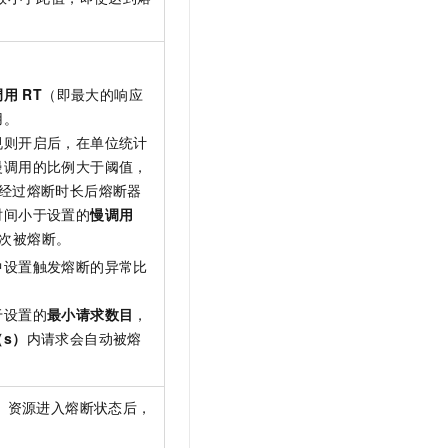
。
调用
RT
（即最大的响应
用。
规则开启后，在单位统计
慢调用的比例大于阈值，
经过熔断时长后熔断器
时间小于设置的
慢调用
次被熔断。
中设置触发熔断的异常比
于设置的
最小请求数目
，
s）
内请求会自动被熔
。资源进入熔断状态后，