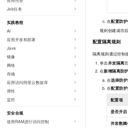
应用托管
Job任务
在
配置防护
实践教程
规则创建成功
AI
应用开发和部署
配置隔离规则
Java
隔离规则通过控制
镜像
单击
并发隔离
网络
在
新增隔离防
存储
在
选择防护
应用访问阿里云数据库
在
配置防护
弹性
监控
配置项
是否开启
安全合规
使用RAM进行访问控制
并发数阈