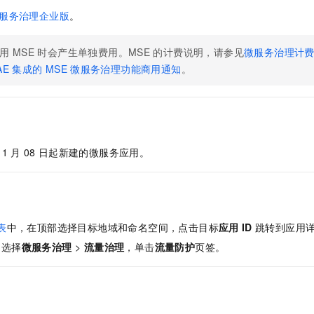
服务生态伙伴
视觉 Coding、空间感知、多模态思考等全面升级
1M上下文，专为长程任务能力而生
云工开物
企业应用
Night Plan 支持 Qwen 3.8-Max
AI 办公
NEW
服务治理企业版
。
Red Hat
30+ 款产品免费体验
夜间 5 折，Qwen/Meoo/TokenPlan 客户专享
AI智能应用
科研合作
ERP
堂（旗舰版）
SUSE
用
MSE
时会产生单独费用。
MSE
的计费说明，请参见
微服务治理计
智能客服
AI 应用构建
大模型原生
CRM
AE
集成的
MSE
微服务治理功能商用通知
。
2个月
自动承接线索
建站小程序
Qoder
大模型服务平台百炼-应用模版
OA 办公系统
HOT
NEW
面向真实软件
个人版上线、团队版降价；千问3.8-Max首发发尝鲜
丰富多元化的应用模版和解决方案
力提升
财税管理
模板建站
万有无界
大模型服务平台百炼-智能体
400电话
定制建站
的模型效果
灵活可视化地构建企业级 Agent
11
月
08
日起新建的微服务应用。
方案
广告营销
模板小程序
秒悟
人工智能平台 PAI
定制小程序
云端极速 AI 
新一代 AI 视频生成模型，深度适配广告营销等场景
AI Native 的算法工程平台，一站式完成建模、训练、推理服务部署
APP 开发
表
中，在顶部选择目标地域和命名空间，点击目标
应用
ID
跳转到应用
建站系统
，选择
微服务治理
>
流量治理
，单击
流量防护
页签。
AI 应用
10分钟微调：让0.6B模型媲美235B模型
多模态数据信
依托云原生高可用架构,实现Dify私有化部署
用1%尺寸在特定领域达到大模型90%以上效果