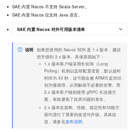
SAE
内置
Nacos
不支持
Seata Server。
SAE
内置
Nacos
仅支持
Java
语言。
SAE
内置
Nacos
对外可用版本清单
说明
如果您使用的
Nacos SDK
是
1.x
版本，建议
您升级到
2.x
版本。具体原因如下：
1.x 版本客户端采用长轮询（Long
Polling）机制以监听配置变更，默认超时
时间为
30
秒，这可能会被
ARMS
监控识
别为慢调用，从而触发不必要的告警。而
2.x 版本客户端则使用
gRPC
长连接方
案，有效避免了此类问题的发生。
2.x 版本在架构、性能、稳定性和功能方
面均进行了显著的改进与升级。具体信
息，请参见
发布说明
。