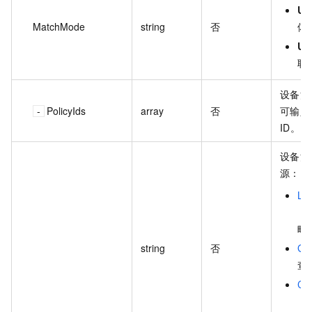
Us
MatchMode
string
否
体
Us
联
设备注
PolicyIds
array
否
可输入
ID。
设备注
源：
Lis
：
略
string
否
Get
查
Cre
：