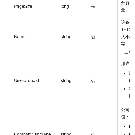
分页查
PageSize
long
是
量。取
设备注
1~1
Name
string
否
大小写
字、半
（_）
用户组
Li
UserGroupId
string
否
询
Cr
用
公司设
值：
Un
CompanyLimitType
string
否
Lim