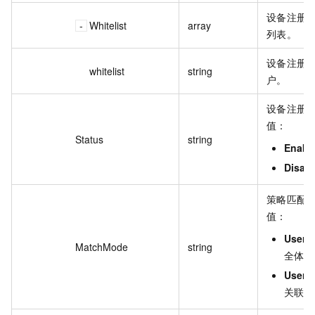
设备注册
Whitelist
array
列表。
设备注册
whitelist
string
户。
设备注册
值：
Status
string
Enabl
Disab
策略匹配
值：
UserG
MatchMode
string
全体用
UserG
关联部