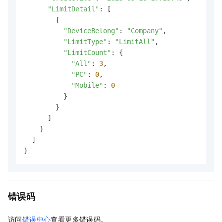
"LimitDetail"
: [

        {

"DeviceBelong"
: 
"Company"
,

"LimitType"
: 
"LimitAll"
,

"LimitCount"
: {

"All"
: 
3
,

"PC"
: 
0
,

"Mobile"
: 
0
          }

        }

      ]

    }

  ]

}
错误码
访问
错误中心
查看更多错误码。