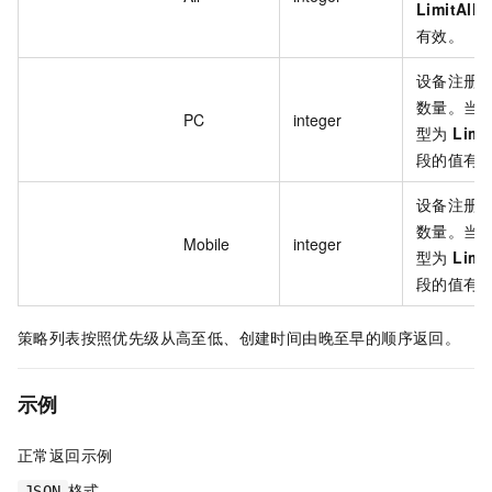
LimitAll
有效。
设备注册限
数量。当
PC
integer
型为
Limit
段的值有
设备注册
数量。当
Mobile
integer
型为
Limit
段的值有
策略列表按照优先级从高至低、创建时间由晚至早的顺序返回。
示例
正常返回示例
格式
JSON