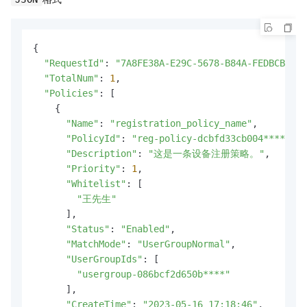
{

"RequestId"
: 
"7A8FE38A-E29C-5678-B84A-FEDBCB8355
"TotalNum"
: 
1
,

"Policies"
: [

    {

"Name"
: 
"registration_policy_name"
,

"PolicyId"
: 
"reg-policy-dcbfd33cb004****"
,

"Description"
: 
"这是一条设备注册策略。"
,

"Priority"
: 
1
,

"Whitelist"
: [

"王先生"
      ],

"Status"
: 
"Enabled"
,

"MatchMode"
: 
"UserGroupNormal"
,

"UserGroupIds"
: [

"usergroup-086bcf2d650b****"
      ],

"CreateTime"
: 
"2023-05-16 17:18:46"
,
