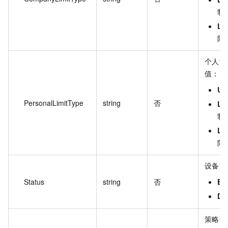
制
Lim
限
个人设
值：
Un
PersonalLimitType
string
否
Lim
制
Lim
限
设备注
Status
string
否
En
Di
策略匹