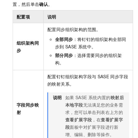
置，然后单击
确认
。
配置项
说明
配置同步组织架构的范围。
全部同步
：将钉钉的组织架构全部同
组织架构同
步到
SASE
系统中。
步
部分同步
：选择需要同步的组织架
构。
配置钉钉组织架构字段与
SASE
同步字段
的映射关系。
说明
如果
SASE
系统内置的
映射后
字段同步映
本地字段
无法满足您的业务需
射
求，您可以单击列表右上方的
查看扩展字段
，在
查看扩展字
段
面板中对扩展字段进行新
增、编辑、删除等操作。