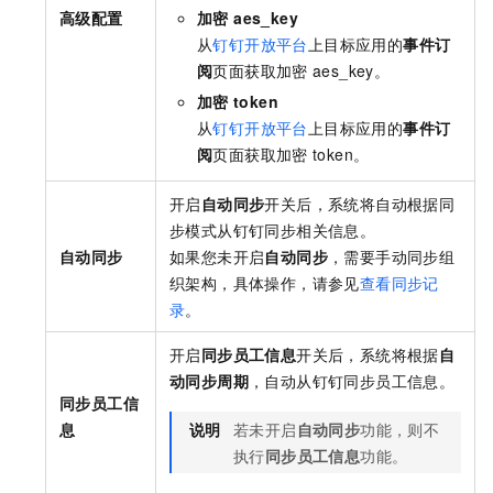
高级配置
加密 aes_key
从
钉钉开放平台
上目标应用的
事件订
阅
页面获取加密
aes_key。
加密
token
从
钉钉开放平台
上目标应用的
事件订
阅
页面获取加密
token。
开启
自动同步
开关后，系统将自动根据同
步模式从钉钉同步相关信息。
自动同步
如果您未开启
自动同步
，需要手动同步组
织架构，具体操作，请参见
查看同步记
录
。
开启
同步员工信息
开关后，系统将根据
自
动同步周期
，自动从钉钉同步员工信息。
同步员工信
息
说明
若未开启
自动同步
功能，则不
执行
同步员工信息
功能。