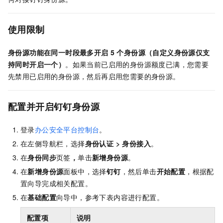
使用限制
身份源功能在同一时段最多开启
5
个身份源（自定义身份源仅支
持同时开启一个）
。如果当前已启用的身份源额度已满，您需要
先禁用已启用的身份源，然后再启用您需要的身份源。
配置并开启钉钉身份源
登录
办公安全平台控制台
。
在左侧导航栏，选择
身份认证
>
身份接入
。
在
身份同步
页签
，
单击
新增身份源
。
在
新增身份源
面板中，选择
钉钉
，然后单击
开始配置
，根据配
置向导完成相关配置。
在
基础配置
向导中，参考下表内容进行配置。
配置项
说明