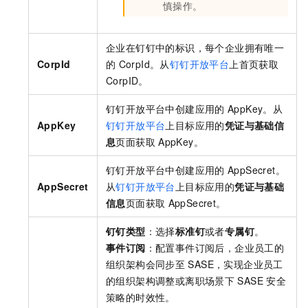
慎操作。
企业在钉钉中的标识，每个企业拥有唯一
CorpId
的
CorpId。从
钉钉开放平台
上首页获取
CorpID。
钉钉开放平台中创建应用的
AppKey。从
AppKey
钉钉开放平台
上目标应用的
凭证与基础信
息
页面获取
AppKey。
钉钉开放平台中创建应用的
AppSecret。
AppSecret
从
钉钉开放平台
上目标应用的
凭证与基础
信息
页面获取
AppSecret。
钉钉类型
：选择
标准钉
或者
专属钉
。
事件订阅
：配置事件订阅后，企业员工的
组织架构会同步至
SASE
，实现企业员工
的组织架构调整或离职场景下
SASE
安全
策略的时效性。