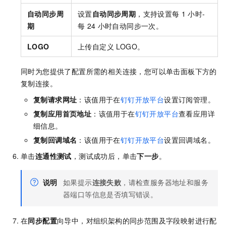
自动同步周
设置
自动同步周期
，支持设置每
1
小时-
期
每
24
小时自动同步一次。
LOGO
上传自定义 LOGO。
同时为您提供了配置所需的相关连接，您可以单击面板下方的
复制连接。
复制请求网址
：该值用于在
钉钉开放平台
设置订阅管理。
复制应用首页地址
：该值用于在
钉钉开放平台
查看应用详
细信息。
复制回调域名
：该值用于在
钉钉开放平台
设置回调域名。
单击
连通性测试
，测试成功后，单击
下一步
。
说明
如果提示
连接失败
，请检查服务器地址和服务
器端口等信息是否填写错误。
在
同步配置
向导中，对组织架构的同步范围及字段映射进行配