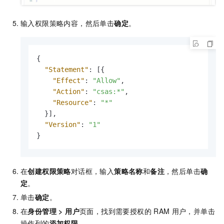
输入权限策略内容，然后单击
确定
。
{
"Statement"
:
[
{
"Effect"
:
"Allow"
,
"Action"
:
"csas:*"
,
"Resource"
:
"*"
}
]
,
"Version"
:
"1"
}
在
创建权限策略
对话框，输入
策略名称
和
备注
，然后单击
确
定
。
单击
确定
。
在
身份管理
>
用户
页面，找到需要授权的
RAM
用户，并单击
操作列的
添加权限
。