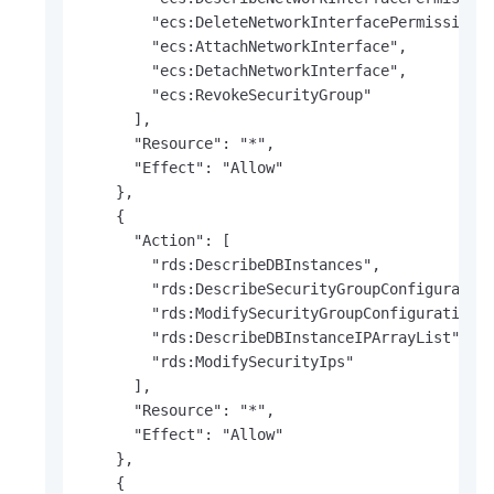
        "ecs:DeleteNetworkInterfacePermission",
        "ecs:AttachNetworkInterface",

        "ecs:DetachNetworkInterface",

        "ecs:RevokeSecurityGroup"

      ],

      "Resource": "*",

      "Effect": "Allow"

    },

    {

      "Action": [

        "rds:DescribeDBInstances",

        "rds:DescribeSecurityGroupConfiguration
        "rds:ModifySecurityGroupConfiguration",
        "rds:DescribeDBInstanceIPArrayList",

        "rds:ModifySecurityIps"

      ],

      "Resource": "*",

      "Effect": "Allow"

    },

    {
