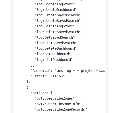
        "log:UpdateLogStore",

        "log:UpdateDashboard",

        "log:CreateSavedSearch",

        "log:UpdateSavedSearch",

        "log:DeleteLogStore",

        "log:DeleteSavedSearch",

        "log:GetSavedSearch",

        "log:ListSavedSearch",

        "log:DeleteDashboard",

        "log:GetDashboard",

        "log:ListDashboard"

      ],

      "Resource": "acs:log:*:*:project/csas-pro
      "Effect": "Allow"

    },

    {

      "Action": [

        "pvtz:DescribeZones",

        "pvtz:DescribeZoneInfo",

        "pvtz:DescribeZoneRecords"
