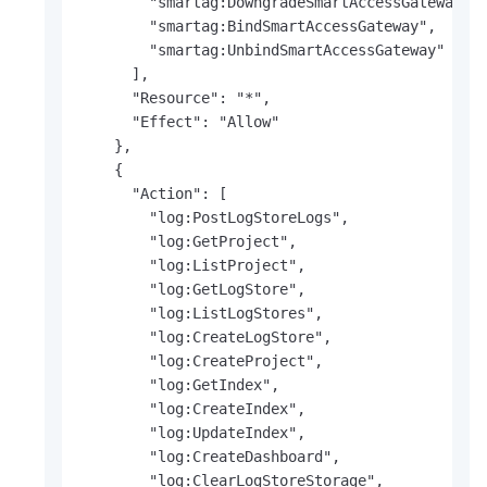
        "smartag:DowngradeSmartAccessGatewaySof
        "smartag:BindSmartAccessGateway",

        "smartag:UnbindSmartAccessGateway"

      ],

      "Resource": "*",

      "Effect": "Allow"

    },

    {

      "Action": [

        "log:PostLogStoreLogs",

        "log:GetProject",

        "log:ListProject",

        "log:GetLogStore",

        "log:ListLogStores",

        "log:CreateLogStore",

        "log:CreateProject",

        "log:GetIndex",

        "log:CreateIndex",

        "log:UpdateIndex",

        "log:CreateDashboard",

        "log:ClearLogStoreStorage",
