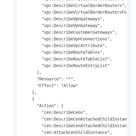
        "vpc:DescribeVirtualBorderRouters",

        "vpc:DescribeVirtualBorderRoutersForPhy
        "vpc:DescribeVpnGateways",

        "vpc:DescribeVpnGateway",

        "vpc:DescribeCustomerGateways",

        "vpc:DescribeVpnConnections",

        "vpc:DescribeVpcAttribute",

        "vpc:DescribeRouteTables",

        "vpc:DescribeRouteTableList",

        "vpc:DescribeRouteEntryList"

      ],

      "Resource": "*",

      "Effect": "Allow"

    },

    {

      "Action": [

        "cen:DescribeCens",

        "cen:DescribeCenAttachedChildInstances"
        "cen:DescribeCenAttachedChildInstanceAt
        "cen:AttachCenChildInstance",
