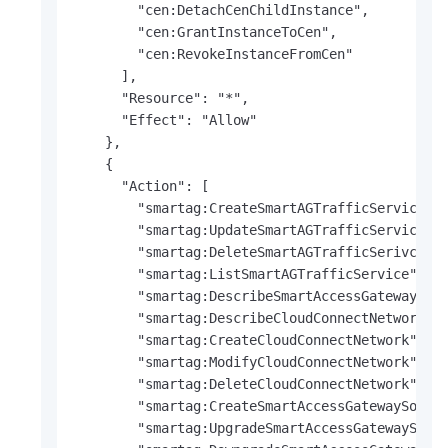
        "cen:DetachCenChildInstance",

        "cen:GrantInstanceToCen",

        "cen:RevokeInstanceFromCen"

      ],

      "Resource": "*",

      "Effect": "Allow"

    },

    {

      "Action": [

        "smartag:CreateSmartAGTrafficService",

        "smartag:UpdateSmartAGTrafficService",

        "smartag:DeleteSmartAGTrafficSerivce",

        "smartag:ListSmartAGTrafficService",

        "smartag:DescribeSmartAccessGateways",

        "smartag:DescribeCloudConnectNetworks",
        "smartag:CreateCloudConnectNetwork",

        "smartag:ModifyCloudConnectNetwork",

        "smartag:DeleteCloudConnectNetwork",

        "smartag:CreateSmartAccessGatewaySoftwa
        "smartag:UpgradeSmartAccessGatewaySoftw