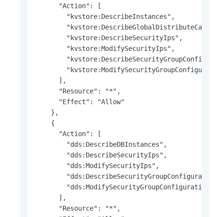
      "Action": [

        "kvstore:DescribeInstances",

        "kvstore:DescribeGlobalDistributeCache"
        "kvstore:DescribeSecurityIps",

        "kvstore:ModifySecurityIps",

        "kvstore:DescribeSecurityGroupConfigura
        "kvstore:ModifySecurityGroupConfigurati
      ],

      "Resource": "*",

      "Effect": "Allow"

    },

    {

      "Action": [

        "dds:DescribeDBInstances",

        "dds:DescribeSecurityIps",

        "dds:ModifySecurityIps",

        "dds:DescribeSecurityGroupConfiguration
        "dds:ModifySecurityGroupConfiguration"

      ],

      "Resource": "*",
