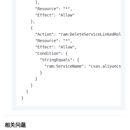
      ],

      "Resource": "*",

      "Effect": "Allow"

    },

    {

      "Action": "ram:DeleteServiceLinkedRole",

      "Resource": "*",

      "Effect": "Allow",

      "Condition": {

        "StringEquals": {

          "ram:ServiceName": "csas.aliyuncs.com
        }

      }

    }

  ]

}
相关问题