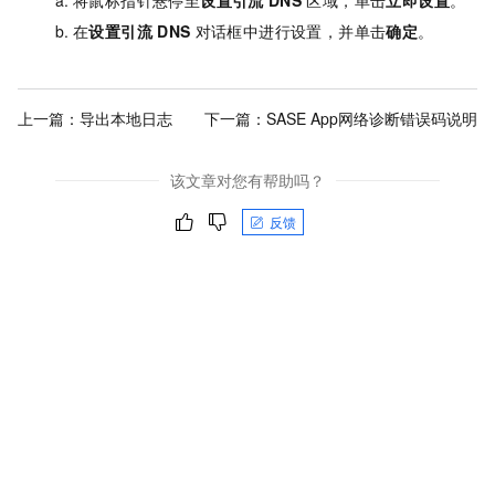
将鼠标指针悬停至
设置引流
DNS
区域，单击
立即设置
。
在
设置引流
DNS
对话框中进行设置，并单击
确定
。
上一篇：
导出本地日志
下一篇：
SASE App网络诊断错误码说明
该文章对您有帮助吗？
反馈