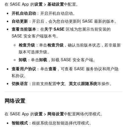
在
SASE
App
的
设置 > 基础设置
中配置。
开机自动启动
：开启开机自动启动。
自动更新
：开启后，会为您自动更新到
SASE
最新的版本。
查看当前版本
：在
关于
SASE
区域为您展示当前安装的
SASE
安全客户端版本号。
检查升级
：单击
检查升级
，确认当前版本状态，若非最新
版本可选择升级。
卸载
：单击
卸载
，卸载
SASE
安全客户端。
查看用户协议
：单击
查看
，可查看
SASE
服务协议和用户隐
私协议。
切换语言
：目前支持配置
中文
、
英文
或
跟随系统
等操作。
网络设置
在
SASE
App
的
设置 > 网络设置
中配置网络代理模式。
智能模式
：根据系统信息智能选择代理模式。