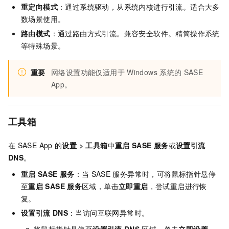
重定向模式
：通过系统驱动，从系统内核进行引流。适合大多
数场景使用。
路由模式
：通过路由方式引流。兼容安全软件。精简操作系统
等特殊场景。
重要
网络设置功能仅适用于
Windows
系统的
SASE
App。
工具箱
在
SASE
App
的
设置 > 工具箱
中
重启
SASE
服务
或
设置引流
DNS
。
重启
SASE
服务
：当
SASE
服务异常时，可将鼠标指针悬停
至
重启
SASE
服务
区域，单击
立即重启
，尝试重启进行恢
复。
设置引流
DNS
：当访问互联网异常时。