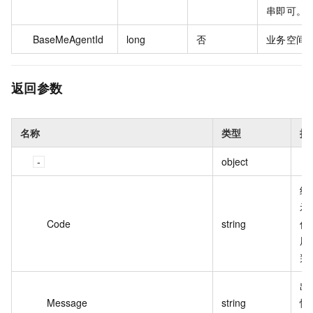
串即可。
BaseMeAgentId
long
否
业务空间 I
返回参数
名称
类型
描
object
结
示
Code
string
值
用
判
出
Message
string
情