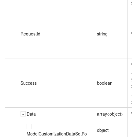
su
RequestId
string
请
请
用
来
Success
boolean
功
功；
失
Data
array<object>
详
object
ModelCustomizationDataSetPo