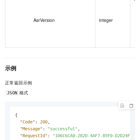
AsrVersion
integer
示例
正常返回示例
格式
JSON
{
"Code"
:
200
,
"Message"
:
"successful"
,
"RequestId"
:
"106C6CA0-282D-4AF7-85F0-D2D24F4CE6