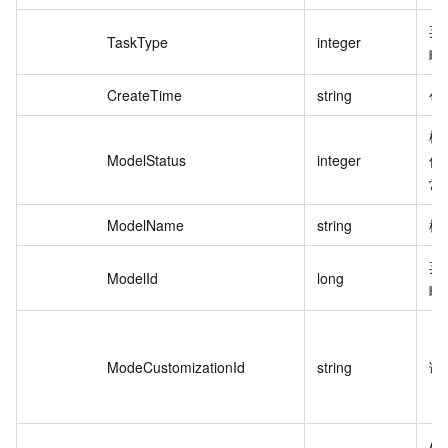
弃
TaskType
integer
略
CreateTime
string
创
模
ModelStatus
integer
值
常
ModelName
string
模
弃
ModelId
long
略
ModeCustomizationId
string
语
As