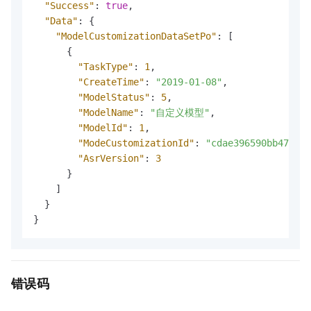
"Success"
:
true
,
"Data"
:
{
"ModelCustomizationDataSetPo"
:
[
{
"TaskType"
:
1
,
"CreateTime"
:
"2019-01-08"
,
"ModelStatus"
:
5
,
"ModelName"
:
"自定义模型"
,
"ModelId"
:
1
,
"ModeCustomizationId"
:
"cdae396590bb479a9e
"AsrVersion"
:
3
}
]
}
}
错误码