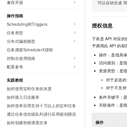
兼容开源
可以自动生成
S
AI 产品 免费试用
网络
安全
云开发大赛
Tableau 订阅
1亿+ 大模型 tokens 和 
操作指南
可观测
入门学习赛
中间件
AI空中课堂在线直播课
140+云产品 免费试用
Scheduling和Triggers
大模型服务
授权信息
上云与迁云
产品新客免费试用，最长1
数据库
任务类型
生态解决方案
千问AI平台-Token Plan
下表是
API
对应的
企业出海
大模型ACA认证体验
分布式编程模型
大数据计算
予调用此
API
的权
助力企业全员 AI 认知与能
行业生态解决方案
任务调度SchedulerX授权
政企业务
媒体服务
千问AI平台-模型体验
操作：是指具
开发者生态解决方案
控制台使用指南
在线体验全尺寸、多种模态
访问级别：是指
企业服务与云通信
配置参考
AI 开发和 AI 应用解决
资源类型：是
Happy 系列大模型
域名与网站
对于必选的
实践教程
终端用户计算
对于不支持
如何使用定时任务的灰度
如何接入日志服务
条件关键字：
Serverless
大模型解决方案
关联操作：是
如何使单应用支持十万以上的定时任务
开发工具
快速部署 Dify，高效搭建 
通过任务优先级队列进行应用级别限流
迁移与运维管理
操作
如何创建秒级调度任务