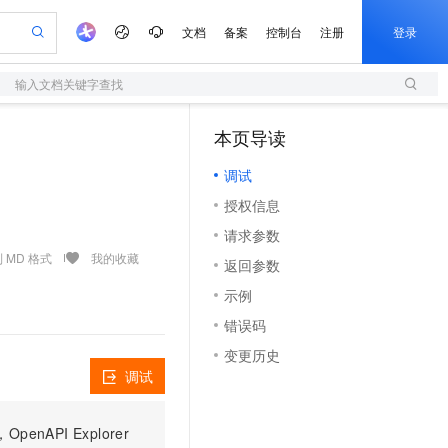
文档
备案
控制台
注册
登录
输入文档关键字查找
验
作计划
器
AI 活动
专业服务
服务伙伴合作计划
开发者社区
加入我们
服务平台百炼
阿里云 OPC 创新助力计划
本页导读
（1）
一站式生成采购清单，支持单品或批量购买
S
可编辑精美 PPT 文稿
S产品伙伴计划（繁花）
峰会
造的大模型服务与应用开发平台
轻量应用服务器
Agency Agents：拥有专属领域专家
AI 生产力先锋
Al MaaS 服务伙伴赋能合作
域名
博文
Careers
至高可申请百万元
调试
性可伸缩的云计算服务
 轻松生成专业的 PPT
开启高性价比 AI 编程新体验
先锋实践拓展 AI 生产力的边界
快速构建应用程序和网站，即刻迈出上云第一步
多领域专家智能体,一键组建 AI 虚拟交付团队
Token 补贴，五大权
计划
海大会
伙伴信用分合作计划
商标
问答
社会招聘
授权信息
益加速 OPC 成功
S
帕鲁游戏服务器
数字证书管理服务（原SSL证书）
HappyHorse 打造一站式影视创作平台
飞天发布时刻
HOT
划
备案
电子书
校园招聘
请求参数
联机服务器，轻松开启游戏
视频创作，一键激活电商全链路生产力
全托管，含MySQL、PostgreSQL、SQL Server、MariaDB多引擎
实现全站HTTPS，呈现可信的WEB访问
所见，即是所愿
可视化编排打通从文字构思到成片全链路闭环
更多支持
 MD 格式
我的收藏
划
公司注册
镜像站
返回参数
视频生成
语音识别与合成
 智能体与工作流应用
短信服务
漫剧工坊：一站式动画创作平台
AI 实训营
合作伙伴培训与认证
示例
划
上云迁移
的智能体编程平台
站生成，高效打造优质广告素材
通过阿里云百炼高效搭建AI应用,助力高效开发
快速生产连贯的高质量长漫剧
从基础到进阶，Agent 创客手把手教你
国内短信简单易用，安全可靠，秒级触达，全球覆盖200+国家和地区。
e-1.1-T2V
Qwen3-TTS-Flash
lScope
我要反馈
查询合作伙伴
错误码
畅细腻的高质量视频
离线语音合成大模型，多语言方言自适应，低延迟高稳定
n Alibaba Cloud ISV 合作
代维服务
olarDB
建企业门户网站
大数据开发治理平台 DataWorks
10 分钟搭建微信、支付宝小程序
变更历史
创新加速
ope
登录合作伙伴管理后台
我要建议
站，无忧落地极速上线
以可视化方式快速构建移动和 PC 门户网站
100%兼容MySQL、PostgreSQL，兼容Oracle，支持集中和分布式
高效部署网站，快速应用到小程序
Data Agent 驱动的一站式 Data+AI 开发治理平台
e-1.1-I2V
Cosyvoice-V3-Flash
调试
安全
畅自然，细节丰富
高表现力语音合成大模型，语音克隆听感自然
我要投诉
上云场景组合购
伴
边界网络安全防护产品
漫剧创作，剧本、分镜、视频高效生成
覆盖90%+业务场景，专享组合折扣价
PI Explorer
2V
VPN
Fun-ASR