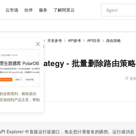
云市场
伙伴
服务
了解阿里云
AI 特惠
数据与 API
成为产品伙伴
企业增值服务
最佳实践
价格计算器
AI 场景体
基础软件
产品伙伴合
阿里云认证
市场活动
配置报价
大模型
度
任务调度SchedulerX
开发参考
API参考
API目录
路由策略
自助选配和估算价格
teStrategy - 批量删除路由策略
步到位
域名与网站
智启 AI 普惠权益
产品生态集成认证中心
企业支持计划
云上春晚
Qwen Audio：打造专属 AI 语音助手
千问官方 MaaS 平台，为开发者和 Agent 而生，新用户赠送 1 亿 + tokens 额度
云服务器 EC
一句话生成原生
AI Coding
阿里云Maa
2026 阿里云
为企业打
数据集
Windows
大模型认证
模型
NEW
NEW
格式还原
值低价云产品抢先购
提供智能易用的域名与建站服务
至高享 1亿+免费 tokens，加速 Al 应用落地
Qwen-Audio-3.0-Realtime 端到端实时语音角色扮演
安全可靠、弹
输入一句话想法,
智能编程，一键
产品生态伙伴
专家技术服务
云上奥运之旅
弹性计算合作
阿里云中企出
手机三要素
宝塔 Linux
全部认证
leteRouteStrategy - 批量删除路由策略
价格优势
开源旗舰模型
对象存储 OSS
即刻拥有 DeepSeek-V4-Pro
阿里云 OPC 创新助力计划
云数据库 RD
一键部署幻兽
AI 电商营销
产品生态伙伴工作台
企业增值服务台
云栖战略参考
云存储合作计
云栖大会
身份实名认证
CentOS
训练营
推动算力普惠，释放技术红利
的大模型服务
最高返9万
真正可用的 1M 上下文,一次完成代码全链路开发
轻松解锁专属 DeepSeek-V4-Pro
至高百万元 Token 补贴，加速一人公司成长
稳定、安全、高性价比、高性能的云存储服务
一键购买专属
从图文生成到
复制
 06:56:49
云上的中国
数据库合作计
活动全景
短信
Docker
图片和
自进化智能体
人工智能平台 PAI
5 分钟轻松部署专属 QwenPaw
Token Plan 模型订阅计划
Qoder
高效搭建 AI
AI 广告创作
企业成长
大模型
NEW
HOT
信息公告
看见新力量
云网络合作计
OCR 文字识别
JAVA
级电脑
越聪明
证享300元代金券
一站式AI开发、训练和推理服务
Qwen3.8-Max 首发尝鲜，限时加量 10 倍，夜间低至2折
从聊天伙伴进化为能主动干活的本地数字员工
面向真实软件
图文、视频一
。
的全部系列、模块或功
Kimi-K3
HappyHors
NEW
魔搭 Mode
loud
服务实践
官网公告
区块回到产品主页，帮助
Kimi 最新旗舰模型，长程编程与推理利器
让文字生成流
金融模力时刻
Salesforce O
版
发票查验
全能环境
Qoder CN
Claude Code + GStack 打造工程团队
千问办公，限时限量积分加倍
云原生数据库 P
低代码高效构
AI 建站
NEW
作计划
计划
创新中心
魔搭 ModelSc
健康状态
让AI从“聊天伙伴”进化为能干活的“数字员工”
覆盖公网/内网、递归/权威、移动APP等全场景解析服务
安装技能 GStack，拥有专属 AI 工程团队
你的AI工作搭子，覆盖日常办公高频场景
基于千问大模型等，支持代码智能生成、研发智能问答
0 代码专业建
客户案例
天气预报查询
操作系统
Deepseek-v4-pro
HappyHors
态合作计划
态智能体模型
旗舰 MoE 大模型，百万上下文与顶尖推理能力
图生视频，流
Compute
同享
容器服务 Kubernetes 版 ACK
万小智 AI 建站低至 15元/月
云防火墙
AI 短剧/漫剧
快递物流查询
WordPress
成为服务伙
高校合作
式云数据仓库
点，立即开启云上创新
提供一站式管理容器应用的 K8s 服务
送.CN域名，送备案服务码
云原生的云上
AI助力短剧
PI Explorer
中直接运行该接口，免去您计算签名的困扰。运行成功后，OpenA
GLM-5.2
Wan2.7-T
Ubuntu