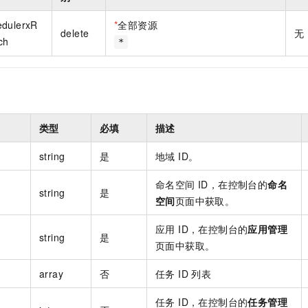
一个 AI 助手
即刻拥有 DeepSeek-R1 满血版
超强辅助，Bol
在企业官网、通讯软件中为客户提供 AI 客服
多种方案随心选，轻松解锁专属 DeepSeek
edulerxR
*
全部资源
delete
无
ch
*
类型
必填
描述
string
是
地域 ID。
命名空间 ID，在控制台的
命名
string
是
空间
页面中获取。
应用 ID，在控制台的
应用管理
string
是
页面中获取。
array
否
任务 ID 列表
任务 ID，在控制台的
任务管理