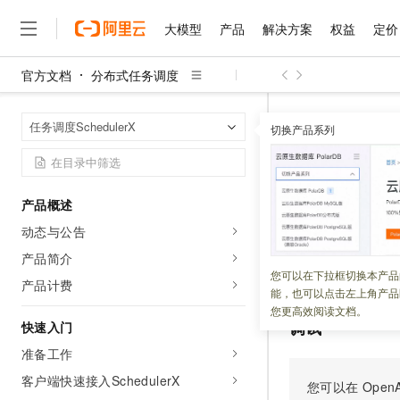
大模型
产品
解决方案
权益
定价
官方文档
分布式任务调度
大模型
产品
解决方案
权益
定价
云市场
伙伴
服务
了解阿里云
精选产品
精选解决方案
普惠上云
产品定价
精选商城
成为销售伙伴
售前咨询
为什么选择阿里云
千问AI平台
分布式任务调
首页
任务调度SchedulerX
了解云产品的定价详情
切换产品系列
BatchDeleteRou
大模型服务平台百炼
睿译宝，AI翻译排版一
普惠上云 官方力荐
分销伙伴
在线服务
网站建设
什么是云计算
大
大模型服务与应用平台
上传文档即自动完成翻译和
云服务器38元/年起，超
咨询伙伴
多端小程序
技术领先
BatchDe
云上成本管理
售后服务
千问大模型
GLM-5.2：长任务时代
官方推荐返现计划
大模型
大模型
精选产品
精选解决方案
Salesforce 国际版订阅
稳定可靠
产品概述
管理和优化成本
多元化、高性能、安全可靠
推荐新用户得奖励，单订单
销售伙伴合作计划
自助服务
动态与公告
更新时间：
2026-03-20
友盟天域
安全合规
人工智能与机器学习
AI
文本生成
无影云电脑
Hermes Agent，打造
云工开物
无影生态合作计划
在线服务
产品简介
观测云
分析师报告
随时随地安全接入的云上超
自主进化，持久记忆，越用
高校专属算力普惠，学生认
计算
互联网应用开发
批量删除路由策略
您可以在下拉框切换本产品
Qwen3.8-Max
HOT
产品计费
Salesforce On Alibaba C
工单服务
能，也可以点击左上角产品
智能体时代全能旗舰模型
Tuya 物联网平台阿里云
研究报告与白皮书
云解析DNS
快速拥有专属 OpenClaw
Consulting Partner 合
大数据
容器
您更高效阅读文档。
免费试用
短信专区
调试
快速入门
蓝凌 OA
Qwen3.7-Plus
AI 大模型销售与服务生
现代化应用
存储
天池大赛
能看、能想、能动手的多模
准备工作
云原生大数据计算服务 Max
解决方案免费试用 新老
电子合同
面向分析的企业级SaaS模
最高领取价值200元试用
客户端快速接入SchedulerX
安全
网络与CDN
您可以在
OpenA
AI 算法大赛
Qwen3-VL-Plus
畅捷通