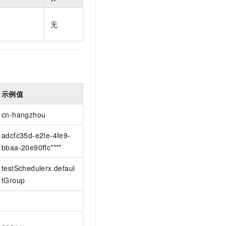
t.diy 一步搞定创意建站
构建大模型应用的安全防护体系
通过自然语言交互简化开发流程,全栈开发支持
通过阿里云安全产品对 AI 应用进行安全防护
无
示例值
cn-hangzhou
adcfc35d-e2fe-4fe9-
bbaa-20e90ffc****
testSchedulerx.defaul
tGroup