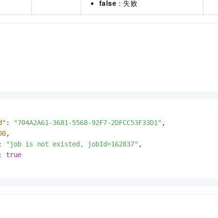
false
：失败
d"
:
"704A2A61-3681-5568-92F7-2DFCC53F33D1"
,
00
,
:
"job is not existed, jobId=162837"
,
:
true