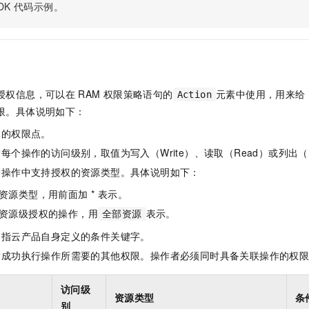
服务生态伙伴
视觉 Coding、空间感知、多模态思考等全面升级
1M上下文，专为长程任务能力而生
DK
代码示例。
云工开物
企业应用
Night Plan 支持 Qwen 3.8-Max
AI 办公
NEW
Red Hat
30+ 款产品免费体验
夜间 5 折，Qwen/Meoo/TokenPlan 客户专享
AI智能应用
科研合作
ERP
堂（旗舰版）
SUSE
智能客服
AI 应用构建
大模型原生
CRM
2个月
自动承接线索
建站小程序
Qoder
大模型服务平台百炼-应用模版
OA 办公系统
HOT
NEW
授权信息，可以在
RAM
权限策略语句的
元素中使用，用来给
Action
面向真实软件
个人版上线、团队版降价；千问3.8-Max首发发尝鲜
丰富多元化的应用模版和解决方案
限。具体说明如下：
力提升
财税管理
模板建站
万有无界
大模型服务平台百炼-智能体
体的权限点。
400电话
定制建站
的模型效果
灵活可视化地构建企业级 Agent
每个操作的访问级别，取值为写入（Write）、读取（Read）或列出（L
方案
广告营销
模板小程序
指操作中支持授权的资源类型。具体说明如下：
秒悟
人工智能平台 PAI
定制小程序
云端极速 AI 
新一代 AI 视频生成模型，深度适配广告营销等场景
AI Native 的算法工程平台，一站式完成建模、训练、推理服务部署
资源类型，用前面加 * 表示。
资源级授权的操作，用
表示。
APP 开发
全部资源
是指云产品自身定义的条件关键字。
建站系统
指成功执行操作所需要的其他权限。操作者必须同时具备关联操作的权
AI 应用
10分钟微调：让0.6B模型媲美235B模型
多模态数据信
访问级
依托云原生高可用架构,实现Dify私有化部署
用1%尺寸在特定领域达到大模型90%以上效果
资源类型
条
别