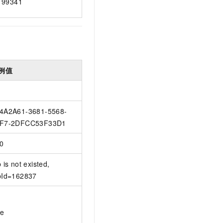
99341
例值
4A2A61-3681-5568-
F7-2DFCC53F33D1
0
b is not existed,
bId=162837
ue