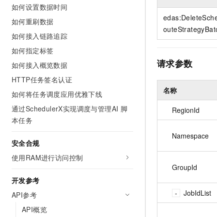
10 分钟在聊天系统中增加
如何设置数据时间
专有云
edas:DeleteSch
如何重刷数据
outeStrategyBat
如何接入链路追踪
如何指定标签
请求参数
如何接入概览数据
HTTP任务签名认证
名称
如何将任务调度应用优雅下线
通过SchedulerX实现调度与管理AI 脚
RegionId
本任务
Namespace
安全合规
使用RAM进行访问控制
GroupId
开发参考
JobIdList
API参考
API概览