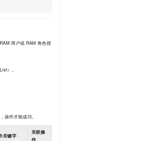
文戏情感细腻自然，动作戏激烈拳拳到肉，实现更强表演能力
支持中英文自由切换，具备更强的噪声鲁棒性
云聚AI 严选权益
SSL 证书
，一键激活高效办公新体验
精选AI产品，从模型到应用全链提效
堡垒机
AI 用量加速计划
应用
防火墙
、识别商机，让客服更高效、服务更出色。
新老同享，达量后返
千问办公
主机安全
NEW
RAM
用户或
RAM
角色授
的智能体编程平台
一站式AI生产力平台
AI 应用及服务市场
伶鹊
企业级人与Agent协作平台，接入和调度多个数字员工
智能客服平台，对话机器人、对话分析、智能外呼
ist）。
AI 应用
大模型服务平台百炼 - 全妙
大模型
应用创作平台
多模态内容创作工具，已接入 DeepSeek
自然语言处理
数据标注
限，操作才能成功。
机器学习
息提取
与 AI 智能体进行实时音视频通话
关联操
从文本、图片、视频中提取结构化的属性信息
构建支持视频理解的 AI 音视频实时通话应用
件关键字
作