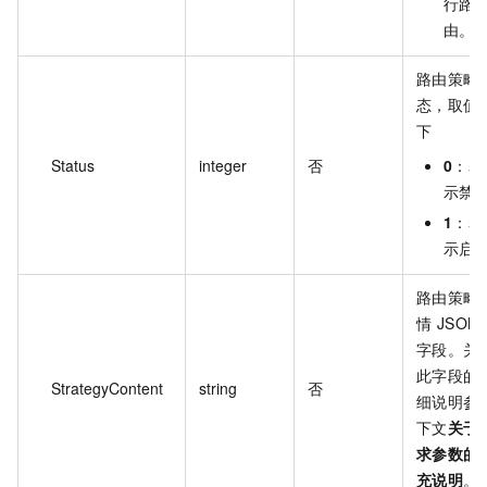
行路
由。
路由策略
态，取值
下
Status
integer
否
0
：表
示禁
1
：表
示启
路由策略
情 JSON
字段。关
此字段的
StrategyContent
string
否
细说明参
下文
关于
求参数的
充说明
。