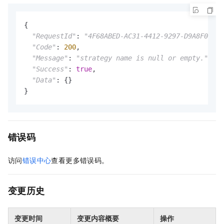
{

"RequestId"
: 
"4F68ABED-AC31-4412-9297-D9A8F04011
"Code"
: 
200
,

"Message"
: 
"strategy name is null or empty."
,

"Success"
: 
true
,

"Data"
: {}

}
错误码
访问
错误中心
查看更多错误码。
变更历史
变更时间
变更内容概要
操作