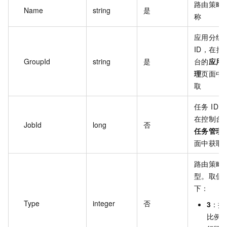
路由策略
Name
string
是
称
应用分组
ID，在控
GroupId
string
是
台的
应用
理
页面中
取
任务 ID，
在控制台
JobId
long
否
任务管理
面中获取
路由策略
型。取值
下：
Type
integer
否
3
：按
比例