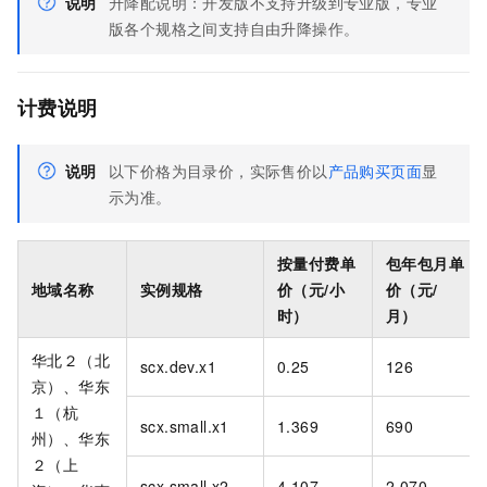
说明
升降配说明：开发版不支持升级到专业版，专业
版各个规格之间支持自由升降操作。
计费说明
说明
以下价格为目录价，实际售价以
产品购买页面
显
示为准。
按量付费单
包年包月单
地域名称
实例规格
价（元/小
价（元/
时）
月）
华北２（北
scx.dev.x1
0.25
126
京）、华东
１（杭
scx.small.x1
1.369
690
州）、华东
２（上
scx.small.x2
4.107
2,070