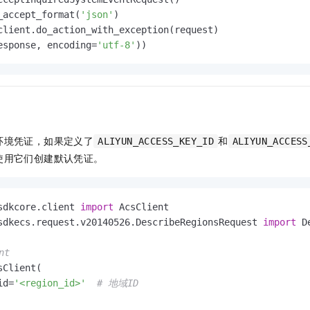
_accept_format(
'json'
)

esponse, encoding=
'utf-8'
环境凭证，如果定义了
和
ALIYUN_ACCESS_KEY_ID
ALIYUN_ACCESS
使用它们创建默认凭证。
sdkcore.client 
import
sdkecs.request.v20140526.DescribeRegionsRequest 
import
 D
nt
Client(

id=
'<region_id>'
# 地域ID