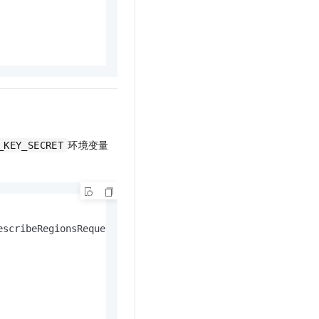
环境变量
_KEY_SECRET
escribeRegionsRequest
