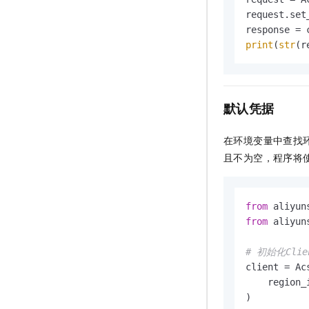
request.set
print
(
str
(r
默认凭据
在环境变量中查找
且不为空，程序将
from
 aliyun
from
 aliyun
# 初始化Clie
client = Acs
    region_
)
