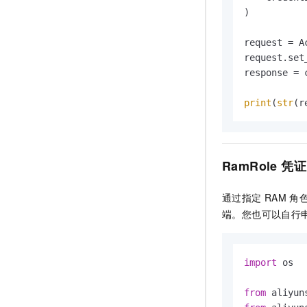
)

request = A
request.set
response = 
print
(
str
(r
RamRole
凭证
通过指定
RAM
角
端。您也可以自行
import
 os

from
 aliyun