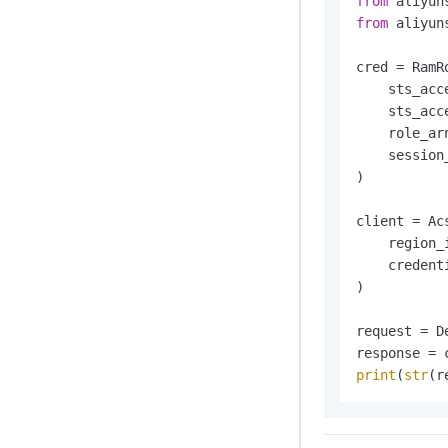
from
 aliyun
from
 aliyun
cred = RamR
    sts_acc
    sts_acc
    role_ar
    session
)

client = Acs
    region_
    credenti
)

request = D
print
(
str
(r