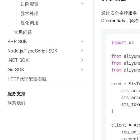
10 分钟在聊天系统中增加
进阶配置
专有云
通过安全令牌服务（Sec
异常处理
Credentials，简称
泛化调用
常见问题
PHP SDK
import
 os

Node.js/TypeScript SDK
from
 aliyun
.NET SDK
from
 aliyun
Go SDK
from
 aliyun
HTTP代理配置实践
cred = StsT
    sts_acc
服务支持
    sts_acc
联系我们
    sts_tok
)

client = Acs
    region_
    credenti