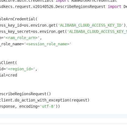
sdkcore.auth.credentials 
import
sdkecs.request.v20140526.DescribeRegionsRequest 
import
 D
oleArnCredential(

ess_key_id=os.environ.get(
'ALIBABA_CLOUD_ACCESS_KEY_ID'
)
ess_key_secret=os.environ.get(
'ALIBABA_CLOUD_ACCESS_KEY_
n=
'<ram_role_arn>'
,

_role_name=
'<session_role_name>'
Client(

id=
'<region_id>'
,

al=cred

escribeRegionsRequest()

esponse, encoding=
'utf-8'