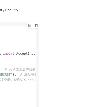
t.diy 一步搞定创意建站
构建大模型应用的安全防护体系
通过自然语言交互简化开发流程,全栈开发支持
通过阿里云安全产品对 AI 应用进行安全防护
Security
t 
import
 AcceptInquiredSystemEventRequest

,  
# 从环境变量中获取STS Access Key Secret
SECRET'
),  
# 从环境变量中获取STS Access Key Secret
境变量中获取STS Access Key Secret Token