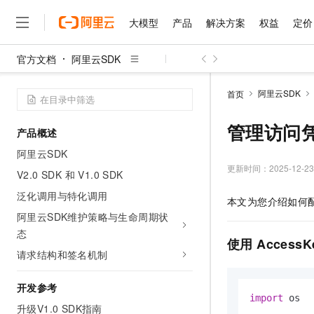
大模型
产品
解决方案
权益
定价
官方文档
阿里云SDK
大模型
产品
解决方案
权益
定价
云市场
伙伴
服务
了解阿里云
精选产品
精选解决方案
普惠上云
产品定价
精选商城
成为销售伙伴
售前咨询
为什么选择阿里云
千问AI平台
阿里云SDK
首页
了解云产品的定价详情
大模型服务平台百炼
千问办公，解锁你的工作
普惠上云 官方力荐
分销伙伴
在线服务
网站建设
什么是云计算
大
大模型服务与应用平台
企业级Agent产品，直接
云服务器38元/年起，超
管理访问
产品概述
咨询伙伴
多端小程序
技术领先
云上成本管理
售后服务
千问大模型
Agency Agents：拥
官方推荐返现计划
大模型
阿里云SDK
大模型
精选产品
精选解决方案
Salesforce 国际版订阅
稳定可靠
管理和优化成本
多元化、高性能、安全可靠
推荐新用户得奖励，单订单
更新时间：
2025-12-23
销售伙伴合作计划
V2.0 SDK 和 V1.0 SDK
自助服务
友盟天域
安全合规
人工智能与机器学习
AI
文本生成
无影云电脑
HappyHorse 打造一
云工开物
泛化调用与特化调用
本文为您介绍如何
无影生态合作计划
在线服务
观测云
分析师报告
随时随地安全接入的云上超
高校专属算力普惠，学生认
计算
互联网应用开发
阿里云SDK维护策略与生命周期状
Qwen3.8-Max
HOT
Salesforce On Alibaba C
工单服务
态
智能体时代全能旗舰模型
Tuya 物联网平台阿里云
研究报告与白皮书
云解析DNS
快速拥有专属 OpenClaw
Consulting Partner 合
使用
AccessK
大数据
容器
免费试用
短信专区
请求结构和签名机制
蓝凌 OA
Qwen3.7-Plus
AI 大模型销售与服务生
现代化应用
存储
天池大赛
能看、能想、能动手的多模
云原生大数据计算服务 Max
解决方案免费试用 新老
电子合同
开发参考
面向分析的企业级SaaS模
最高领取价值200元试用
安全
import
 os

网络与CDN
AI 算法大赛
Qwen3-VL-Plus
升级V1.0 SDK指南
畅捷通