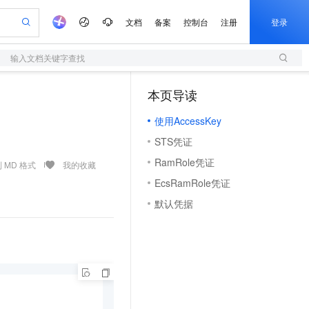
文档
备案
控制台
注册
登录
输入文档关键字查找
验
作计划
器
AI 活动
专业服务
服务伙伴合作计划
开发者社区
加入我们
服务平台百炼
阿里云 OPC 创新助力计划
本页导读
（1）
一站式生成采购清单，支持单品或批量购买
S
io：打造专属 AI 语音助手
S产品伙伴计划（繁花）
峰会
造的大模型服务与应用开发平台
轻量应用服务器
一句话生成原生可编辑精美 PPT 文稿
AI 生产力先锋
Al MaaS 服务伙伴赋能合作
域名
博文
Careers
至高可申请百万元
使用AccessKey
性可伸缩的云计算服务
开启高性价比 AI 编程新体验
Qwen-Audio-3.0-Realtime 端到端实时语音角色扮演
输入一句话想法, 轻松生成专业的 PPT
先锋实践拓展 AI 生产力的边界
快速构建应用程序和网站，即刻迈出上云第一步
Token 补贴，五大权
计划
海大会
伙伴信用分合作计划
商标
问答
社会招聘
STS凭证
益加速 OPC 成功
S
eek-V4-Pro
数字证书管理服务（原SSL证书）
一键部署幻兽帕鲁游戏服务器
飞天发布时刻
HOT
划
备案
电子书
校园招聘
RamRole凭证
pSeek-V4-Pro
视频创作，一键激活电商全链路生产力
全托管，含MySQL、PostgreSQL、SQL Server、MariaDB多引擎
实现全站HTTPS，呈现可信的WEB访问
一键购买专属联机服务器，轻松开启游戏
所见，即是所愿
 MD 格式
我的收藏
更多支持
划
公司注册
镜像站
EcsRamRole凭证
视频生成
语音识别与合成
专属 QwenPaw
短信服务
漫剧工坊：一站式动画创作平台
AI 实训营
HOT
合作伙伴培训与认证
默认凭据
划
上云迁移
的智能体编程平台
站生成，高效打造优质广告素材
从聊天伙伴进化为能主动干活的本地数字员工
快速生产连贯的高质量长漫剧
从基础到进阶，Agent 创客手把手教你
国内短信简单易用，安全可靠，秒级触达，全球覆盖200+国家和地区。
e-1.1-T2V
Qwen3-TTS-Flash
lScope
我要反馈
查询合作伙伴
畅细腻的高质量视频
离线语音合成大模型，多语言方言自适应，低延迟高稳定
n Alibaba Cloud ISV 合作
代维服务
olarDB
建企业门户网站
大数据开发治理平台 DataWorks
10 分钟搭建微信、支付宝小程序
创新加速
ope
登录合作伙伴管理后台
我要建议
站，无忧落地极速上线
以可视化方式快速构建移动和 PC 门户网站
100%兼容MySQL、PostgreSQL，兼容Oracle，支持集中和分布式
高效部署网站，快速应用到小程序
Data Agent 驱动的一站式 Data+AI 开发治理平台
e-1.1-I2V
Cosyvoice-V3-Flash
安全
畅自然，细节丰富
高表现力语音合成大模型，语音克隆听感自然
我要投诉
上云场景组合购
伴
边界网络安全防护产品
漫剧创作，剧本、分镜、视频高效生成
覆盖90%+业务场景，专享组合折扣价
2V
VPN
Fun-ASR