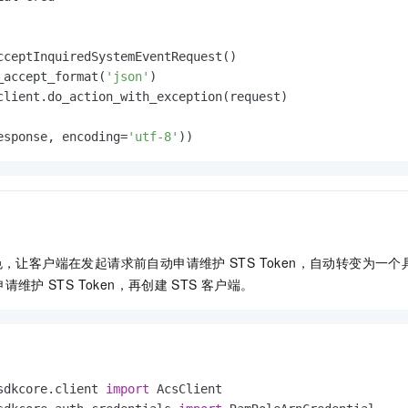
cceptInquiredSystemEventRequest()

_accept_format(
'json'
)

client.do_action_with_exception(request)

esponse, encoding=
'utf-8'
色，让客户端在发起请求前自动申请维护
STS Token，自动转变为一
申请维护
STS Token，再创建
STS
客户端。
sdkcore.client 
import