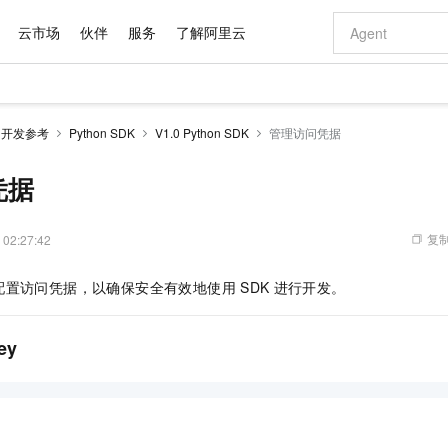
云市场
伙伴
服务
了解阿里云
AI 特惠
数据与 API
成为产品伙伴
企业增值服务
最佳实践
价格计算器
AI 场景体
基础软件
产品伙伴合
阿里云认证
市场活动
配置报价
大模型
开发参考
Python SDK
V1.0 Python SDK
管理访问凭据
自助选配和估算价格
新方式
域名与网站
睿译宝，AI翻译排版一步到位
智启 AI 普惠权益
产品生态集成认证中心
企业支持计划
云上春晚
千问官方 MaaS 平台，为开发者和 Agent 而生，新用户赠送 1 亿 + tokens 额度
云服务器 EC
Qwen Aud
AI Coding
阿里云Maa
2026 阿里云
为企业打
数据集
Windows
大模型认证
模型
NEW
NEW
交付可用成果
值低价云产品抢先购
提供智能易用的域名与建站服务
上传文档即自动完成翻译和格式还原
至高享 1亿+免费 tokens，加速 Al 应用落地
安全可靠、弹
智能编程，一键
凭据
产品生态伙伴
专家技术服务
云上奥运之旅
弹性计算合作
阿里云中企出
手机三要素
宝塔 Linux
全部认证
价格优势
有专属领域专家
对象存储 OSS
GLM-5.2：长任务时代开源旗舰模型
阿里云 OPC 创新助力计划
云数据库 RD
即刻拥有 DeepS
AI 电商营销
产品生态伙伴工作台
企业增值服务台
云栖战略参考
云存储合作计
云栖大会
身份实名认证
CentOS
训练营
推动算力普惠，释放技术红利
的大模型服务
最高返9万
多领域专家智能体,一键组建 AI 虚拟交付团队
至高百万元 Token 补贴，加速一人公司成长
稳定、安全、高性价比、高性能的云存储服务
真正可用的 1M 上下文,一次完成代码全链路开发
轻松解锁专属 Dee
从图文生成到
复制
 02:27:42
云上的中国
数据库合作计
活动全景
短信
Docker
图片和
站式影视创作平台
人工智能平台 PAI
Hermes Agent，打造自进化智能体
Token Plan 模型订阅计划
Qoder
5 分钟轻松部署
AI 广告创作
企业成长
大模型
NEW
信息公告
配置访问凭据，以确保安全有效地使用
SDK
进行开发。
看见新力量
云网络合作计
OCR 文字识别
JAVA
级电脑
证享300元代金券
可视化编排打通从文字构思到成片全链路闭环
一站式AI开发、训练和推理服务
自主进化，持久记忆，越用越聪明
Qwen3.8-Max 首发尝鲜，限时加量 10 倍，夜间低至2折
面向真实软件
图文、视频一
Kimi-K3
HappyHors
NEW
魔搭 Mode
loud
服务实践
官网公告
Kimi 最新旗舰模型，长程编程与推理利器
让文字生成流
金融模力时刻
Salesforce O
版
发票查验
全能环境
Qoder CN
Claude Code + GStack 打造工程团队
千问办公，限时限量积分加倍
云原生数据库 P
低代码高效构
AI 建站
NEW
作计划
ey
计划
创新中心
魔搭 ModelSc
健康状态
让AI从“聊天伙伴”进化为能干活的“数字员工”
覆盖公网/内网、递归/权威、移动APP等全场景解析服务
安装技能 GStack，拥有专属 AI 工程团队
你的AI工作搭子，覆盖日常办公高频场景
基于千问大模型等，支持代码智能生成、研发智能问答
0 代码专业建
客户案例
天气预报查询
操作系统
Deepseek-v4-pro
HappyHors
态合作计划
态智能体模型
旗舰 MoE 大模型，百万上下文与顶尖推理能力
图生视频，流
Compute
同享
容器服务 Kubernetes 版 ACK
万小智 AI 建站低至 15元/月
云防火墙
AI 短剧/漫剧
快递物流查询
WordPress
成为服务伙
高校合作
式云数据仓库
点，立即开启云上创新
提供一站式管理容器应用的 K8s 服务
送.CN域名，送备案服务码
云原生的云上
AI助力短剧
GLM-5.2
Wan2.7-T
Ubuntu