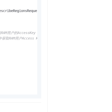
文戏情感细腻自然，动作戏激烈拳拳到肉，实现更强表演能力
支持中英文自由切换，具备更强的噪声鲁棒性
云聚AI 严选权益
SSL 证书
，一键激活高效办公新体验
精选AI产品，从模型到应用全链提效
escribeRegionsRequest

堡垒机
AI 用量加速计划
应用
防火墙
、识别商机，让客服更高效、服务更出色。
新老同享，达量后返
千问办公
主机安全
NEW
AM用户的AccessKey ID
的智能体编程平台
一站式AI生产力平台
取RAM用户Access Key Secret
AI 应用及服务市场
伶鹊
企业级人与Agent协作平台，接入和调度多个数字员工
智能客服平台，对话机器人、对话分析、智能外呼
AI 应用
大模型服务平台百炼 - 全妙
大模型
应用创作平台
多模态内容创作工具，已接入 DeepSeek
自然语言处理
数据标注
机器学习
息提取
与 AI 智能体进行实时音视频通话
从文本、图片、视频中提取结构化的属性信息
构建支持视频理解的 AI 音视频实时通话应用