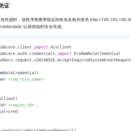
凭证
角色凭据时，该程序将携带指定的角色名称并请求
http://100.100.100.2
ity-credentials/ 以获得临时安全凭据。
sdkcore.client 
import
sdkcore.auth.credentials 
import
sdkecs.request.v20140526.AcceptInquiredSystemEventReques
amRoleCredential(

me=
'<ram_role_name>'
Client(

id=
'<region_id>'
,

al=cred

cceptInquiredSystemEventRequest()
