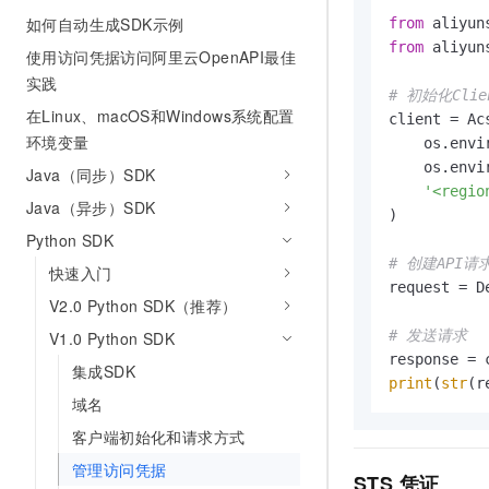
AI 产品 免费试用
网络
如何自动生成SDK示例
安全
云开发大赛
from
 aliyun
Tableau 订阅
1亿+ 大模型 tokens 和 
from
 aliyun
使用访问凭据访问阿里云OpenAPI最佳
可观测
入门学习赛
中间件
AI空中课堂在线直播课
实践
140+云产品 免费试用
大模型服务
# 初始化Clie
上云与迁云
产品新客免费试用，最长1
数据库
在Linux、macOS和Windows系统配置
client = Acs
生态解决方案
环境变量
千问AI平台-Token Plan
    os.envi
企业出海
大模型ACA认证体验
大数据计算
    os.envi
Java（同步）SDK
助力企业全员 AI 认知与能
行业生态解决方案
'<regio
政企业务
媒体服务
Java（异步）SDK
千问AI平台-模型体验
)

开发者生态解决方案
在线体验全尺寸、多种模态
Python SDK
企业服务与云通信
AI 开发和 AI 应用解决
# 创建API
快速入门
Happy 系列大模型
request = D
域名与网站
V2.0 Python SDK（推荐）
终端用户计算
# 发送请求
V1.0 Python SDK
集成SDK
Serverless
大模型解决方案
print
(
str
(r
域名
开发工具
快速部署 Dify，高效搭建 
客户端初始化和请求方式
迁移与运维管理
管理访问凭据
STS
凭证