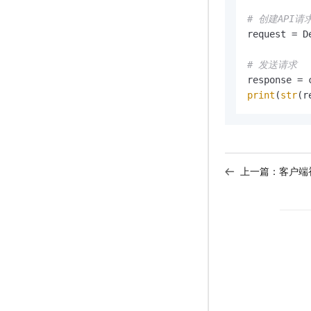
# 创建API
request = D
# 发送请求
print
(
str
(r
上一篇：
客户端