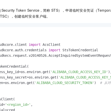
一个 AI 助手
即刻拥有 DeepSeek-R1 满血版
超强辅助，Bol
在企业官网、通讯软件中为客户提供 AI 客服
多种方案随心选，轻松解锁专属 DeepSeek
urity Token Service，简称
STS），申请临时安全凭证（Temporary 
TSC），创建临时安全客户端。
sdkcore.client 
import
sdkcore.auth.credentials 
import
sdkecs.request.v20140526.AcceptInquiredSystemEventReques
okenCredential(

ess_key_id=os.environ.get(
'ALIBABA_CLOUD_ACCESS_KEY_ID'
)
ess_key_secret=os.environ.get(
'ALIBABA_CLOUD_ACCESS_KEY_
en=os.environ.get(
'ALIBABA_CLOUD_SECURITY_TOKEN'
)  
# 从环
Client(

id=
'<region_id>'
,

al=cred
