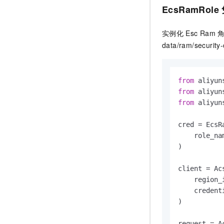
EcsRamRole
实例化
Esc Ram
data/ram/secur
from
 aliyun
from
 aliyun
from
 aliyun
cred = EcsR
    role_na
)

client = Acs
    region_
    credenti
)

request = A