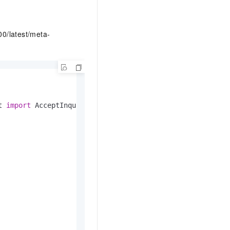
00/latest/meta-
t 
import
 AcceptInquiredSystemEventRequest
