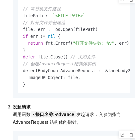
// 需替换文件路径
filePath := 
`<FILE_PATH>`
// 打开文件并创建流
if
 err != 
nil
 {

return
 fmt.Errorf(
"打开文件失败: %v"
, err)

defer
 file.Close() 
// 关闭文件
// 创建AdvanceRequest结构体实例
detectBodyCountAdvanceRequest := &facebody20191
  ImageURLObject: file,

}
发起请求
调用函数
发起请求，入参为指向
<接口名称>Advance
AdvanceRequest
结构体的指针。