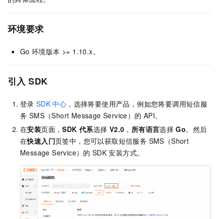
环境要求
Go
环境版本 >= 1.10.x。
引入
SDK
登录
SDK
中心
，选择将要使用产品，例如您将要调用
短信服
务 SMS（Short Message Service）
的
API。
在
安装
页面
，
SDK 代系
选择
V2.0
，
所有语言
选择
Go
。然后
在
快速入门
页签中，您可以获取
短信服务 SMS（Short
Message Service）
的
SDK
安装方式。