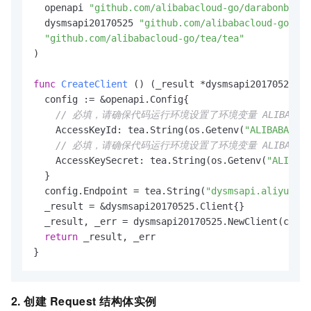
  openapi 
"github.com/alibabacloud-go/darabonba-op
  dysmsapi20170525 
"github.com/alibabacloud-go/dys
"github.com/alibabacloud-go/tea/tea"
)

func
CreateClient
()
 (_result *dysmsapi20170525.Cl
  config := &openapi.Config{

// 必填，请确保代码运行环境设置了环境变量 ALIBABA_CLOU
    AccessKeyId: tea.String(os.Getenv(
"ALIBABA_CLO
// 必填，请确保代码运行环境设置了环境变量 ALIBABA_CLOUD
    AccessKeySecret: tea.String(os.Getenv(
"ALIBABA
  }

  config.Endpoint = tea.String(
"dysmsapi.aliyuncs.
  _result = &dysmsapi20170525.Client{}

  _result, _err = dysmsapi20170525.NewClient(confi
return
 _result, _err

}
2. 创建
Request
结构体实例