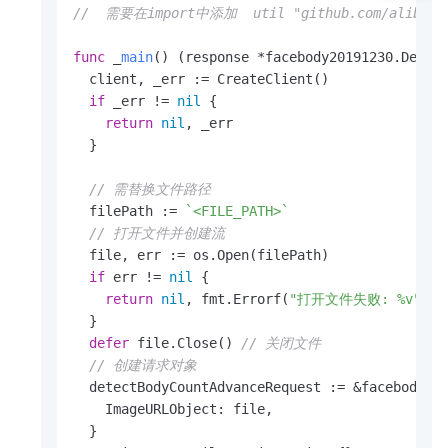
//  需要在import中添加  util "github.com/alibabacl
func
 _
main
()
 (response *facebody20191230.Detec
  client, _err := CreateClient()

if
 _err != 
nil
 {

return
nil
, _err

  }

// 需替换文件路径
  filePath := 
`<FILE_PATH>`
// 打开文件并创建流
  file, err := os.Open(filePath)

if
 err != 
nil
 {

return
nil
, fmt.Errorf(
"打开文件失败: %v"
, e
  }

defer
 file.Close() 
// 关闭文件
// 创建请求对象
  detectBodyCountAdvanceRequest := &facebody201
    ImageURLObject: file,

  }
