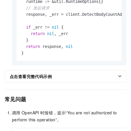
  runtime := &util.RuntimeOptions{}

// 发起请求
  response, _err = client.DetectBodyCountAdvanc
if
 _err != 
nil
 {

return
nil
, _err

  }

return
 response, 
nil
}
点击查看完整代码示例
常见问题
调用
OpenAPI
时报错，提示“You are not authorized to
perform this operation”。