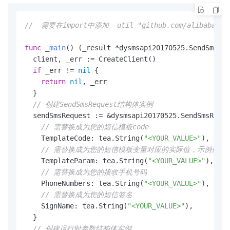
//  需要在import中添加  util "github.com/alibabacloud
func
 _
main
()
 (_result *dysmsapi20170525.SendSmsRes
  client, _err := CreateClient()

if
 _err != 
nil
 {

return
nil
, _err

  }

// 创建SendSmsRequest结构体实例
  sendSmsRequest := &dysmsapi20170525.SendSmsReque
// 需替换成为您的短信模板code
    TemplateCode: tea.String(
"<YOUR_VALUE>"
),

// 需替换成为您的短信模板变量对应的实际值，示例值：{"cod
    TemplateParam: tea.String(
"<YOUR_VALUE>"
),

// 需替换成为您的接收手机号码
    PhoneNumbers: tea.String(
"<YOUR_VALUE>"
),

// 需替换成为您的短信签名
    SignName: tea.String(
"<YOUR_VALUE>"
),

  }

// 创建运行时参数结构体实例