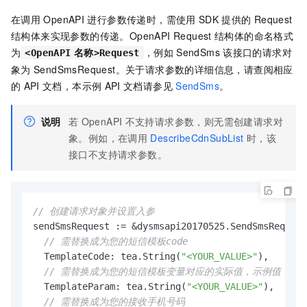
在调用
OpenAPI
进行参数传递时，需使用
SDK
提供的
Request
结构体来实现参数的传递。OpenAPI Request
结构体的命名格式
为
，例如
SendSms
该接口的请求对
<OpenAPI
名称>Request
象为
SendSmsRequest。关于请求参数的详细信息，请查阅相应
的
API
文档，本示例
API
文档请参见
SendSms
。
说明
若
OpenAPI
不支持请求参数，则无需创建请求对
象。例如，在调用
DescribeCdnSubList
时，该
接口不支持请求参数。
// 创建请求对象并设置入参
sendSmsRequest := &dysmsapi20170525.SendSmsRequest
// 需替换成为您的短信模板code
  TemplateCode: tea.String(
"<YOUR_VALUE>"
),

// 需替换成为您的短信模板变量对应的实际值，示例值：{"code
  TemplateParam: tea.String(
"<YOUR_VALUE>"
),

// 需替换成为您的接收手机号码