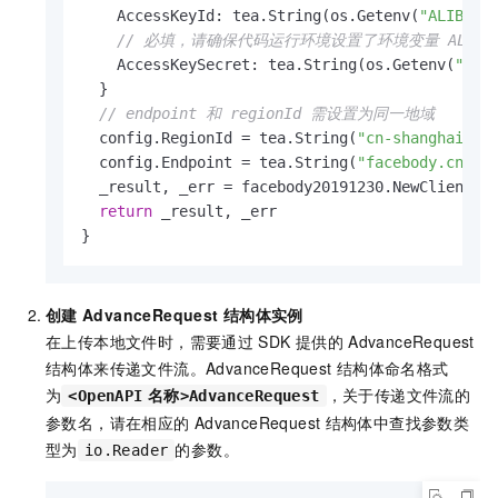
    AccessKeyId: tea.String(os.Getenv(
"ALIBABA
// 必填，请确保代码运行环境设置了环境变量 ALIBABA_CL
    AccessKeySecret: tea.String(os.Getenv(
"ALI
  }

// endpoint 和 regionId 需设置为同一地域
  config.RegionId = tea.String(
"cn-shanghai"
)

  config.Endpoint = tea.String(
"facebody.cn-sh
  _result, _err = facebody20191230.NewClient(co
return
 _result, _err

}
创建
AdvanceRequest
结构体实例
在上传本地文件时，需要通过
SDK
提供的
AdvanceRequest
结构体来传递文件流。AdvanceRequest
结构体命名格式
为
，关于传递文件流的
<OpenAPI
名称>AdvanceRequest
参数名，请在相应的
AdvanceRequest
结构体中查找参数类
型为
的参数。
io.Reader