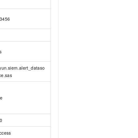
3456
s
iyun.siem.alert_dataso
ce.sas
ue
0
ccess