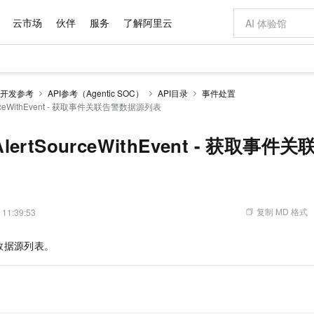
云市场
伙伴
服务
了解阿里云
AI 特惠
数据与 API
成为产品伙伴
企业增值服务
最佳实践
价格计算器
AI 场景体
基础软件
产品伙伴合
阿里云认证
市场活动
配置报价
大模型
开发参考
API参考（Agentic SOC）
API目录
事件处置
自助选配和估算价格
SourceWithEvent - 获取事件关联告警数据源列表
新方式
域名与网站
睿译宝，AI翻译排版一步到位
智启 AI 普惠权益
产品生态集成认证中心
企业支持计划
云上春晚
千问官方 MaaS 平台，为开发者和 Agent 而生，新用户赠送 1 亿 + tokens 额度
云服务器 EC
Qwen Aud
AI Coding
阿里云Maa
2026 阿里云
为企业打
数据集
Windows
大模型认证
模型
NEW
NEW
交付可用成果
值低价云产品抢先购
提供智能易用的域名与建站服务
上传文档即自动完成翻译和格式还原
至高享 1亿+免费 tokens，加速 Al 应用落地
安全可靠、弹
智能编程，一键
产品生态伙伴
专家技术服务
云上奥运之旅
弹性计算合作
阿里云中企出
手机三要素
宝塔 Linux
全部认证
eAlertSourceWithEvent - 获取
价格优势
有专属领域专家
对象存储 OSS
GLM-5.2：长任务时代开源旗舰模型
阿里云 OPC 创新助力计划
云数据库 RD
即刻拥有 DeepS
AI 电商营销
产品生态伙伴工作台
企业增值服务台
云栖战略参考
云存储合作计
云栖大会
身份实名认证
CentOS
训练营
推动算力普惠，释放技术红利
的大模型服务
最高返9万
多领域专家智能体,一键组建 AI 虚拟交付团队
至高百万元 Token 补贴，加速一人公司成长
稳定、安全、高性价比、高性能的云存储服务
真正可用的 1M 上下文,一次完成代码全链路开发
轻松解锁专属 Dee
从图文生成到
云上的中国
数据库合作计
活动全景
短信
Docker
图片和
站式影视创作平台
人工智能平台 PAI
Hermes Agent，打造自进化智能体
Token Plan 模型订阅计划
Qoder
5 分钟轻松部署
AI 广告创作
企业成长
大模型
NEW
信息公告
看见新力量
云网络合作计
OCR 文字识别
JAVA
级电脑
证享300元代金券
可视化编排打通从文字构思到成片全链路闭环
一站式AI开发、训练和推理服务
自主进化，持久记忆，越用越聪明
Qwen3.8-Max 首发尝鲜，限时加量 10 倍，夜间低至2折
面向真实软件
图文、视频一
复制 MD 格式
 11:39:53
Kimi-K3
HappyHors
NEW
魔搭 Mode
loud
服务实践
官网公告
Kimi 最新旗舰模型，长程编程与推理利器
让文字生成流
金融模力时刻
Salesforce O
版
发票查验
全能环境
Qoder CN
Claude Code + GStack 打造工程团队
千问办公，限时限量积分加倍
云原生数据库 P
低代码高效构
AI 建站
NEW
作计划
数据源列表。
计划
创新中心
魔搭 ModelSc
健康状态
让AI从“聊天伙伴”进化为能干活的“数字员工”
覆盖公网/内网、递归/权威、移动APP等全场景解析服务
安装技能 GStack，拥有专属 AI 工程团队
你的AI工作搭子，覆盖日常办公高频场景
基于千问大模型等，支持代码智能生成、研发智能问答
0 代码专业建
客户案例
天气预报查询
操作系统
Deepseek-v4-pro
HappyHors
态合作计划
态智能体模型
旗舰 MoE 大模型，百万上下文与顶尖推理能力
图生视频，流
Compute
同享
容器服务 Kubernetes 版 ACK
万小智 AI 建站低至 15元/月
云防火墙
AI 短剧/漫剧
快递物流查询
WordPress
成为服务伙
高校合作
式云数据仓库
点，立即开启云上创新
提供一站式管理容器应用的 K8s 服务
送.CN域名，送备案服务码
云原生的云上
AI助力短剧
GLM-5.2
Wan2.7-T
Ubuntu