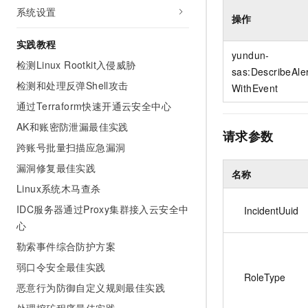
10 分钟在聊天系统中增加
系统设置
专有云
操作
实践教程
yundun-
检测Linux Rootkit入侵威胁
sas:DescribeAle
检测和处理反弹Shell攻击
WithEvent
通过Terraform快速开通云安全中心
AK和账密防泄漏最佳实践
请求参数
跨账号批量扫描应急漏洞
漏洞修复最佳实践
名称
Linux系统木马查杀
IDC服务器通过Proxy集群接入云安全中
IncidentUuid
心
勒索事件综合防护方案
弱口令安全最佳实践
RoleType
恶意行为防御自定义规则最佳实践