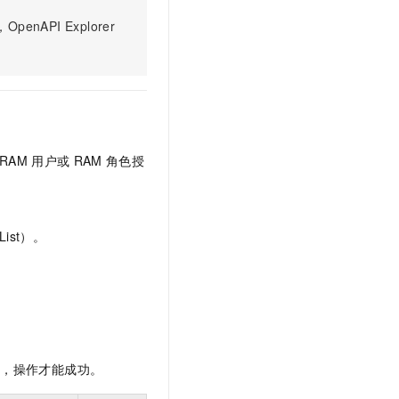
文戏情感细腻自然，动作戏激烈拳拳到肉，实现更强表演能力
支持中英文自由切换，具备更强的噪声鲁棒性
云聚AI 严选权益
SSL 证书
PI Explorer
，一键激活高效办公新体验
精选AI产品，从模型到应用全链提效
堡垒机
AI 用量加速计划
应用
防火墙
、识别商机，让客服更高效、服务更出色。
新老同享，达量后返
千问办公
主机安全
NEW
的智能体编程平台
一站式AI生产力平台
RAM
用户或
RAM
角色授
AI 应用及服务市场
伶鹊
企业级人与Agent协作平台，接入和调度多个数字员工
智能客服平台，对话机器人、对话分析、智能外呼
AI 应用
大模型服务平台百炼 - 全妙
大模型
ist）。
应用创作平台
多模态内容创作工具，已接入 DeepSeek
自然语言处理
数据标注
机器学习
息提取
与 AI 智能体进行实时音视频通话
限，操作才能成功。
从文本、图片、视频中提取结构化的属性信息
构建支持视频理解的 AI 音视频实时通话应用