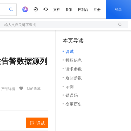
文档
备案
控制台
注册
登录
输入文档关键字查找
验
作计划
器
AI 活动
专业服务
服务伙伴合作计划
开发者社区
加入我们
服务平台百炼
阿里云 OPC 创新助力计划
本页导读
（1）
一站式生成采购清单，支持单品或批量购买
S
io：打造专属 AI 语音助手
S产品伙伴计划（繁花）
峰会
造的大模型服务与应用开发平台
轻量应用服务器
一句话生成原生可编辑精美 PPT 文稿
AI 生产力先锋
Al MaaS 服务伙伴赋能合作
域名
博文
Careers
至高可申请百万元
调试
性可伸缩的云计算服务
开启高性价比 AI 编程新体验
Qwen-Audio-3.0-Realtime 端到端实时语音角色扮演
输入一句话想法, 轻松生成专业的 PPT
先锋实践拓展 AI 生产力的边界
快速构建应用程序和网站，即刻迈出上云第一步
Token 补贴，五大权
计划
海大会
伙伴信用分合作计划
商标
问答
社会招聘
事件关联告警数据源列
授权信息
益加速 OPC 成功
S
eek-V4-Pro
数字证书管理服务（原SSL证书）
一键部署幻兽帕鲁游戏服务器
飞天发布时刻
HOT
划
备案
电子书
校园招聘
请求参数
pSeek-V4-Pro
视频创作，一键激活电商全链路生产力
全托管，含MySQL、PostgreSQL、SQL Server、MariaDB多引擎
实现全站HTTPS，呈现可信的WEB访问
一键购买专属联机服务器，轻松开启游戏
所见，即是所愿
更多支持
划
公司注册
镜像站
返回参数
视频生成
语音识别与合成
专属 QwenPaw
短信服务
漫剧工坊：一站式动画创作平台
AI 实训营
HOT
合作伙伴培训与认证
示例
划
上云迁移
的智能体编程平台
站生成，高效打造优质广告素材
从聊天伙伴进化为能主动干活的本地数字员工
快速生产连贯的高质量长漫剧
从基础到进阶，Agent 创客手把手教你
国内短信简单易用，安全可靠，秒级触达，全球覆盖200+国家和地区。
我的收藏
产品详情
e-1.1-T2V
Qwen3-TTS-Flash
lScope
我要反馈
查询合作伙伴
错误码
畅细腻的高质量视频
离线语音合成大模型，多语言方言自适应，低延迟高稳定
n Alibaba Cloud ISV 合作
代维服务
olarDB
建企业门户网站
大数据开发治理平台 DataWorks
10 分钟搭建微信、支付宝小程序
变更历史
创新加速
ope
登录合作伙伴管理后台
我要建议
站，无忧落地极速上线
以可视化方式快速构建移动和 PC 门户网站
100%兼容MySQL、PostgreSQL，兼容Oracle，支持集中和分布式
高效部署网站，快速应用到小程序
Data Agent 驱动的一站式 Data+AI 开发治理平台
e-1.1-I2V
Cosyvoice-V3-Flash
安全
畅自然，细节丰富
高表现力语音合成大模型，语音克隆听感自然
我要投诉
上云场景组合购
伴
调试
边界网络安全防护产品
漫剧创作，剧本、分镜、视频高效生成
覆盖90%+业务场景，专享组合折扣价
2V
VPN
Fun-ASR