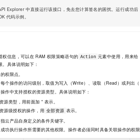
服务生态伙伴
视觉 Coding、空间感知、多模态思考等全面升级
1M上下文，专为长程任务能力而生
云工开物
企业应用
Night Plan 支持 Qwen 3.8-Max
AI 办公
NEW
PI Explorer
中直接运行该接口，免去您计算签名的困扰。运行成功后，OpenA
Red Hat
30+ 款产品免费体验
夜间 5 折，Qwen/Meoo/TokenPlan 客户专享
AI智能应用
科研合作
DK
代码示例。
ERP
堂（旗舰版）
SUSE
智能客服
AI 应用构建
大模型原生
CRM
2个月
自动承接线索
建站小程序
Qoder
大模型服务平台百炼-应用模版
OA 办公系统
HOT
NEW
面向真实软件
个人版上线、团队版降价；千问3.8-Max首发发尝鲜
丰富多元化的应用模版和解决方案
力提升
财税管理
模板建站
授权信息，可以在
RAM
权限策略语句的
元素中使用，用来给
Action
万有无界
大模型服务平台百炼-智能体
400电话
定制建站
限。具体说明如下：
的模型效果
灵活可视化地构建企业级 Agent
体的权限点。
方案
广告营销
模板小程序
秒悟
人工智能平台 PAI
每个操作的访问级别，取值为写入（Write）、读取（Read）或列出（L
定制小程序
云端极速 AI 
新一代 AI 视频生成模型，深度适配广告营销等场景
AI Native 的算法工程平台，一站式完成建模、训练、推理服务部署
指操作中支持授权的资源类型。具体说明如下：
APP 开发
资源类型，用前面加 * 表示。
建站系统
资源级授权的操作，用
表示。
全部资源
是指云产品自身定义的条件关键字。
AI 应用
10分钟微调：让0.6B模型媲美235B模型
多模态数据信
指成功执行操作所需要的其他权限。操作者必须同时具备关联操作的权
依托云原生高可用架构,实现Dify私有化部署
用1%尺寸在特定领域达到大模型90%以上效果