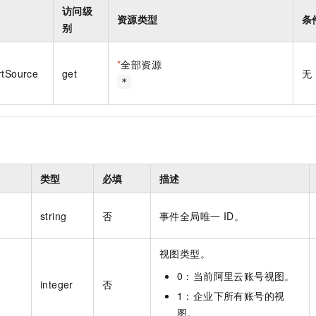
一个 AI 助手
即刻拥有 DeepSeek-R1 满血版
超强辅助，Bol
访问级
资源类型
条
在企业官网、通讯软件中为客户提供 AI 客服
多种方案随心选，轻松解锁专属 DeepSeek
别
*
全部资源
rtSource
get
无
*
类型
必填
描述
string
否
事件全局唯一 ID。
视图类型。
0：当前阿里云账号视图。
integer
否
1：企业下所有账号的视
图。