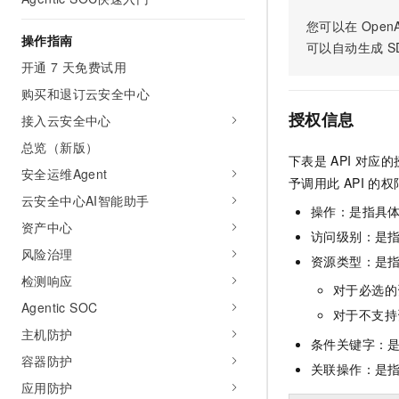
AI 产品 免费试用
网络
安全
云开发大赛
您可以在
OpenA
Tableau 订阅
1亿+ 大模型 tokens 和 
操作指南
可以自动生成
S
可观测
入门学习赛
中间件
AI空中课堂在线直播课
开通 7 天免费试用
140+云产品 免费试用
大模型服务
上云与迁云
产品新客免费试用，最长1
数据库
购买和退订云安全中心
生态解决方案
千问AI平台-Token Plan
授权信息
接入云安全中心
企业出海
大模型ACA认证体验
大数据计算
助力企业全员 AI 认知与能
总览（新版）
行业生态解决方案
政企业务
下表是
API
对应的
媒体服务
千问AI平台-模型体验
安全运维Agent
开发者生态解决方案
予调用此
API
的权
在线体验全尺寸、多种模态
云安全中心AI智能助手
企业服务与云通信
操作：是指具
AI 开发和 AI 应用解决
Happy 系列大模型
资产中心
访问级别：是指
域名与网站
风险治理
资源类型：是
终端用户计算
检测响应
对于必选的
Agentic SOC
Serverless
大模型解决方案
对于不支持
主机防护
条件关键字：
开发工具
快速部署 Dify，高效搭建 
容器防护
关联操作：是
迁移与运维管理
应用防护