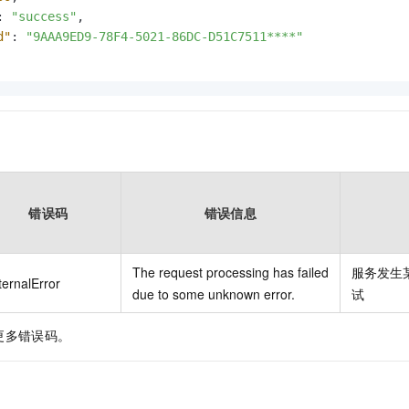
:
"success"
,
d"
:
"9AAA9ED9-78F4-5021-86DC-D51C7511****"
错误码
错误信息
The request processing has failed
服务发生
ternalError
due to some unknown error.
试
更多错误码。