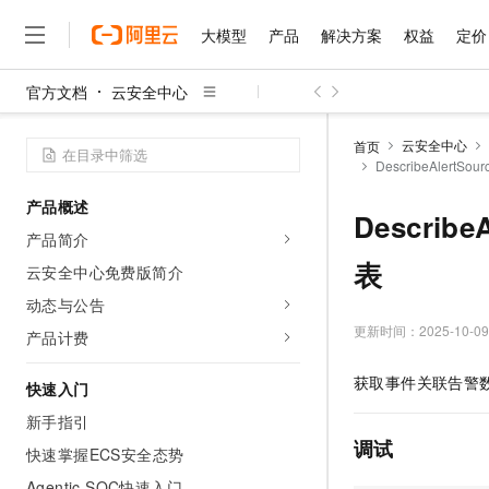
大模型
产品
解决方案
权益
定价
官方文档
云安全中心
大模型
产品
解决方案
权益
定价
云市场
伙伴
服务
了解阿里云
精选产品
精选解决方案
普惠上云
产品定价
精选商城
成为销售伙伴
售前咨询
为什么选择阿里云
千问AI平台
云安全中心
首页
了解云产品的定价详情
DescribeAlert
大模型服务平台百炼
千问办公，解锁你的工作
普惠上云 官方力荐
分销伙伴
在线服务
网站建设
什么是云计算
大
大模型服务与应用平台
企业级Agent产品，直接
云服务器38元/年起，超
产品概述
咨询伙伴
多端小程序
技术领先
Describ
云上成本管理
售后服务
千问大模型
Agency Agents：拥
官方推荐返现计划
大模型
产品简介
大模型
精选产品
精选解决方案
Salesforce 国际版订阅
稳定可靠
管理和优化成本
多元化、高性能、安全可靠
推荐新用户得奖励，单订单
表
销售伙伴合作计划
云安全中心免费版简介
自助服务
友盟天域
安全合规
人工智能与机器学习
AI
文本生成
无影云电脑
HappyHorse 打造一
云工开物
动态与公告
无影生态合作计划
在线服务
观测云
分析师报告
随时随地安全接入的云上超
高校专属算力普惠，学生认
更新时间：
2025-10-09
计算
互联网应用开发
产品计费
Qwen3.8-Max
HOT
Salesforce On Alibaba C
工单服务
智能体时代全能旗舰模型
Tuya 物联网平台阿里云
研究报告与白皮书
云解析DNS
快速拥有专属 OpenClaw
Consulting Partner 合
大数据
容器
获取事件关联告警
快速入门
免费试用
短信专区
蓝凌 OA
Qwen3.7-Plus
AI 大模型销售与服务生
新手指引
现代化应用
存储
天池大赛
能看、能想、能动手的多模
云原生大数据计算服务 Max
解决方案免费试用 新老
电子合同
调试
快速掌握ECS安全态势
面向分析的企业级SaaS模
最高领取价值200元试用
安全
网络与CDN
AI 算法大赛
Qwen3-VL-Plus
畅捷通
Agentic SOC快速入门