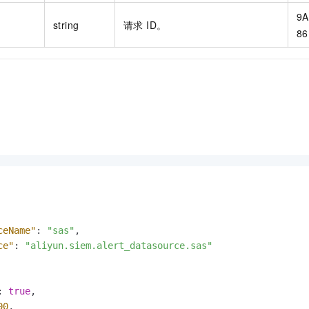
9A
string
请求 ID。
86
ceName"
:
"sas"
,
ce"
:
"aliyun.siem.alert_datasource.sas"
:
true
,
00
,