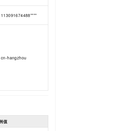
113091674488****
cn-hangzhou
例值