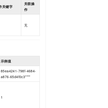
t.diy 一步搞定创意建站
构建大模型应用的安全防护体系
关联操
件关键字
通过自然语言交互简化开发流程,全栈开发支持
通过阿里云安全产品对 AI 应用进行安全防护
作
无
示例值
85ea4241-798f-4684-
a876-65d4f0c3****
1