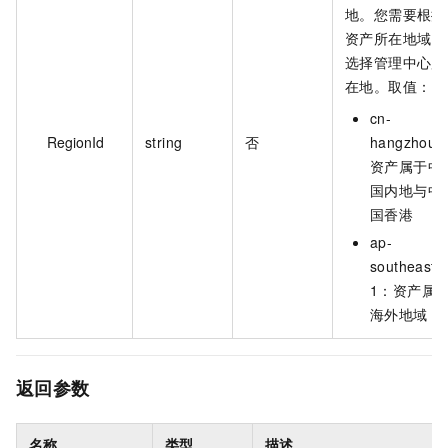
地。您需要根据
资产所在地域，
选择管理中心所
在地。取值：
cn-
RegionId
string
否
hangzhou
资产属于中
国内地与中
国香港
ap-
southeast-
1：资产属
海外地域
返回参数
名称
类型
描述