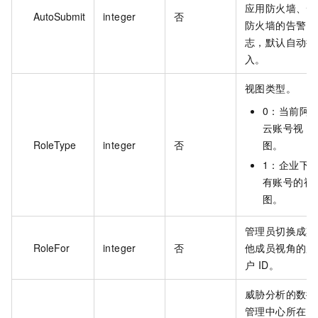
应用防火墙、云
AutoSubmit
integer
否
防火墙的告警日
志，默认自动接
入。
视图类型。
0：当前阿
云账号视
RoleType
integer
否
图。
1：企业下
有账号的视
图。
管理员切换成其
RoleFor
integer
否
他成员视角的用
户 ID。
威胁分析的数据
管理中心所在