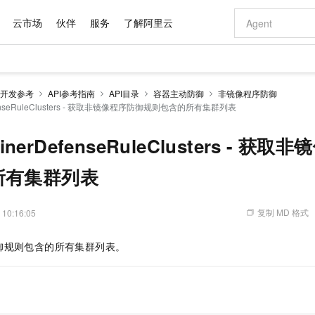
云市场
伙伴
服务
了解阿里云
AI 特惠
数据与 API
成为产品伙伴
企业增值服务
最佳实践
价格计算器
AI 场景体
基础软件
产品伙伴合
阿里云认证
市场活动
配置报价
大模型
开发参考
API参考指南
API目录
容器主动防御
非镜像程序防御
自助选配和估算价格
DefenseRuleClusters - 获取非镜像程序防御规则包含的所有集群列表
新方式
域名与网站
睿译宝，AI翻译排版一步到位
智启 AI 普惠权益
产品生态集成认证中心
企业支持计划
云上春晚
千问官方 MaaS 平台，为开发者和 Agent 而生，新用户赠送 1 亿 + tokens 额度
云服务器 EC
Qwen Aud
AI Coding
阿里云Maa
2026 阿里云
为企业打
数据集
Windows
大模型认证
模型
NEW
NEW
交付可用成果
值低价云产品抢先购
提供智能易用的域名与建站服务
上传文档即自动完成翻译和格式还原
至高享 1亿+免费 tokens，加速 Al 应用落地
安全可靠、弹
智能编程，一键
产品生态伙伴
专家技术服务
云上奥运之旅
弹性计算合作
阿里云中企出
手机三要素
宝塔 Linux
全部认证
tainerDefenseRuleClusters - 
价格优势
有专属领域专家
对象存储 OSS
GLM-5.2：长任务时代开源旗舰模型
阿里云 OPC 创新助力计划
云数据库 RD
即刻拥有 DeepS
AI 电商营销
产品生态伙伴工作台
企业增值服务台
云栖战略参考
云存储合作计
云栖大会
身份实名认证
CentOS
训练营
推动算力普惠，释放技术红利
的大模型服务
最高返9万
多领域专家智能体,一键组建 AI 虚拟交付团队
至高百万元 Token 补贴，加速一人公司成长
稳定、安全、高性价比、高性能的云存储服务
真正可用的 1M 上下文,一次完成代码全链路开发
轻松解锁专属 Dee
从图文生成到
所有集群列表
云上的中国
数据库合作计
活动全景
短信
Docker
图片和
站式影视创作平台
人工智能平台 PAI
Hermes Agent，打造自进化智能体
Token Plan 模型订阅计划
Qoder
5 分钟轻松部署
AI 广告创作
企业成长
大模型
NEW
信息公告
看见新力量
云网络合作计
OCR 文字识别
JAVA
级电脑
证享300元代金券
可视化编排打通从文字构思到成片全链路闭环
一站式AI开发、训练和推理服务
自主进化，持久记忆，越用越聪明
Qwen3.8-Max 首发尝鲜，限时加量 10 倍，夜间低至2折
面向真实软件
图文、视频一
复制 MD 格式
 10:16:05
Kimi-K3
HappyHors
NEW
魔搭 Mode
loud
服务实践
官网公告
Kimi 最新旗舰模型，长程编程与推理利器
让文字生成流
金融模力时刻
Salesforce O
版
发票查验
全能环境
Qoder CN
Claude Code + GStack 打造工程团队
千问办公，限时限量积分加倍
云原生数据库 P
低代码高效构
AI 建站
NEW
作计划
御规则包含的所有集群列表。
计划
创新中心
魔搭 ModelSc
健康状态
让AI从“聊天伙伴”进化为能干活的“数字员工”
覆盖公网/内网、递归/权威、移动APP等全场景解析服务
安装技能 GStack，拥有专属 AI 工程团队
你的AI工作搭子，覆盖日常办公高频场景
基于千问大模型等，支持代码智能生成、研发智能问答
0 代码专业建
客户案例
天气预报查询
操作系统
Deepseek-v4-pro
HappyHors
态合作计划
态智能体模型
旗舰 MoE 大模型，百万上下文与顶尖推理能力
图生视频，流
Compute
同享
容器服务 Kubernetes 版 ACK
万小智 AI 建站低至 15元/月
云防火墙
AI 短剧/漫剧
快递物流查询
WordPress
成为服务伙
高校合作
式云数据仓库
点，立即开启云上创新
提供一站式管理容器应用的 K8s 服务
送.CN域名，送备案服务码
云原生的云上
AI助力短剧
GLM-5.2
Wan2.7-T
Ubuntu