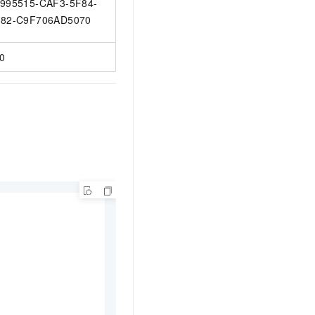
995515-CAF3-5F84-
82-C9F706AD5070
0