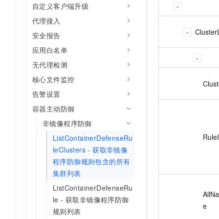
自定义客户端升级
代理接入
ClusterL
安全报告
应用白名单
无代理检测
核心文件监控
Clust
告警设置
容器主动防御
非镜像程序防御
Rule
ListContainerDefenseRu
leClusters - 获取非镜像
程序防御规则包含的所有
集群列表
ListContainerDefenseRu
AllN
le - 获取非镜像程序防御
e
规则列表