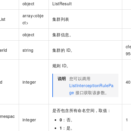
object
ListResult
array<obje
ist
集群列表
ct>
object
集群信息。
cf
erId
string
集群的 ID。
95
规则 ID。
说明
您可以调用
Id
integer
40
ListInterceptionRulePa
ge
接口获取该参数。
是否包含所有命名空间，取值：
amespac
integer
0
：否。
1
1
：是。