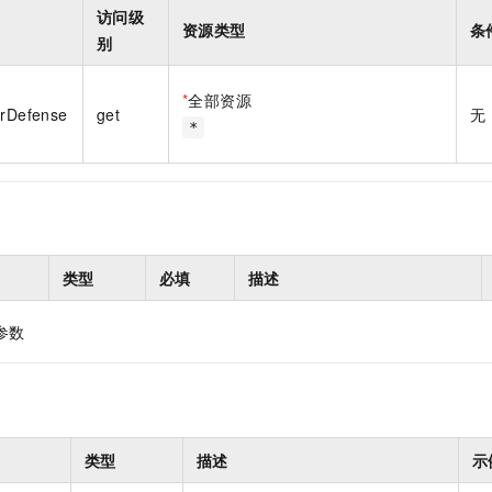
一个 AI 助手
即刻拥有 DeepSeek-R1 满血版
超强辅助，Bol
访问级
资源类型
条
在企业官网、通讯软件中为客户提供 AI 客服
多种方案随心选，轻松解锁专属 DeepSeek
别
*
全部资源
erDefense
get
无
*
类型
必填
描述
参数
类型
描述
示