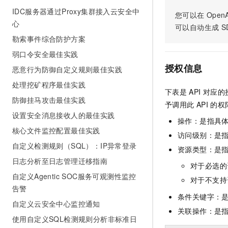
AI 产品 免费试用
网络
IDC服务器通过Proxy集群接入云安全中
安全
云开发大赛
您可以在
OpenA
Tableau 订阅
1亿+ 大模型 tokens 和 
心
可以自动生成
S
可观测
入门学习赛
中间件
AI空中课堂在线直播课
勒索事件综合防护方案
140+云产品 免费试用
大模型服务
上云与迁云
产品新客免费试用，最长1
数据库
弱口令安全最佳实践
生态解决方案
千问AI平台-Token Plan
授权信息
恶意行为防御自定义规则最佳实践
企业出海
大模型ACA认证体验
大数据计算
助力企业全员 AI 认知与能
处理挖矿程序最佳实践
行业生态解决方案
政企业务
下表是
API
对应的
媒体服务
千问AI平台-模型体验
防御挂马攻击最佳实践
开发者生态解决方案
予调用此
API
的权
在线体验全尺寸、多种模态
设置安全消息接收人的最佳实践
企业服务与云通信
操作：是指具
AI 开发和 AI 应用解决
Happy 系列大模型
核心文件监控配置最佳实践
访问级别：是指
域名与网站
自定义检测规则（SQL）：IP异常登录
资源类型：是
终端用户计算
日志分析至日志管理迁移指南
对于必选的
自定义Agentic SOC服务可观测性监控
Serverless
大模型解决方案
对于不支持
告警
条件关键字：
开发工具
快速部署 Dify，高效搭建 
自定义云安全中心监控通知
关联操作：是
迁移与运维管理
使用自定义SQL检测规则分析非标准日