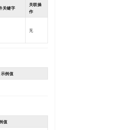
t.diy 一步搞定创意建站
构建大模型应用的安全防护体系
关联操
件关键字
通过自然语言交互简化开发流程,全栈开发支持
通过阿里云安全产品对 AI 应用进行安全防护
作
无
示例值
例值