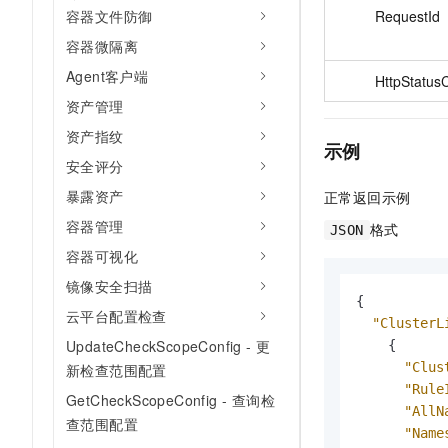
RequestId
容器文件防御
容器微隔离
Agent客户端
HttpStatus
资产管理
资产指纹
示例
安全评分
暴露资产
正常返回示例
容器管理
格式
JSON
容器可视化
镜像安全扫描
{
云平台配置检查
"ClusterL
UpdateCheckScopeConfig - 更
{
"Clus
新检查范围配置
"Rule
GetCheckScopeConfig - 查询检
"AllN
查范围配置
"Name