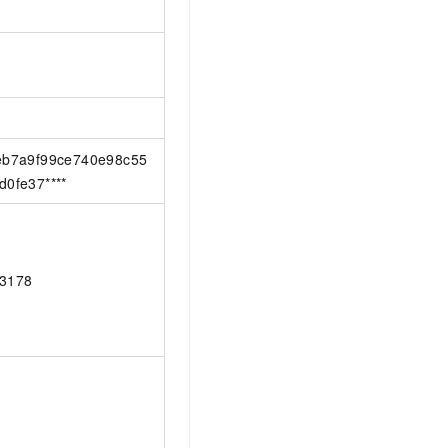
eb7a9f99ce740e98c55
d0fe37****
3178