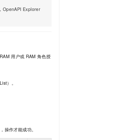
文戏情感细腻自然，动作戏激烈拳拳到肉，实现更强表演能力
支持中英文自由切换，具备更强的噪声鲁棒性
云聚AI 严选权益
SSL 证书
PI Explorer
，一键激活高效办公新体验
精选AI产品，从模型到应用全链提效
堡垒机
AI 用量加速计划
应用
防火墙
、识别商机，让客服更高效、服务更出色。
新老同享，达量后返
千问办公
主机安全
NEW
的智能体编程平台
一站式AI生产力平台
RAM
用户或
RAM
角色授
AI 应用及服务市场
伶鹊
企业级人与Agent协作平台，接入和调度多个数字员工
智能客服平台，对话机器人、对话分析、智能外呼
AI 应用
大模型服务平台百炼 - 全妙
大模型
ist）。
应用创作平台
多模态内容创作工具，已接入 DeepSeek
自然语言处理
数据标注
机器学习
息提取
与 AI 智能体进行实时音视频通话
限，操作才能成功。
从文本、图片、视频中提取结构化的属性信息
构建支持视频理解的 AI 音视频实时通话应用