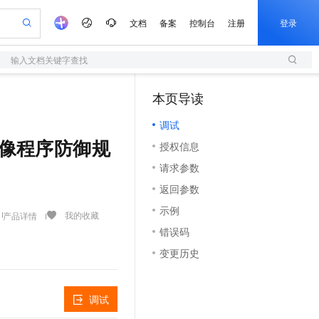
文档
备案
控制台
注册
登录
输入文档关键字查找
验
作计划
器
AI 活动
专业服务
服务伙伴合作计划
开发者社区
加入我们
服务平台百炼
阿里云 OPC 创新助力计划
本页导读
（1）
一站式生成采购清单，支持单品或批量购买
S
io：打造专属 AI 语音助手
S产品伙伴计划（繁花）
峰会
造的大模型服务与应用开发平台
轻量应用服务器
一句话生成原生可编辑精美 PPT 文稿
AI 生产力先锋
Al MaaS 服务伙伴赋能合作
域名
博文
Careers
至高可申请百万元
调试
性可伸缩的云计算服务
开启高性价比 AI 编程新体验
Qwen-Audio-3.0-Realtime 端到端实时语音角色扮演
输入一句话想法, 轻松生成专业的 PPT
先锋实践拓展 AI 生产力的边界
快速构建应用程序和网站，即刻迈出上云第一步
Token 补贴，五大权
计划
海大会
伙伴信用分合作计划
商标
问答
社会招聘
获取非镜像程序防御规
授权信息
益加速 OPC 成功
S
eek-V4-Pro
数字证书管理服务（原SSL证书）
一键部署幻兽帕鲁游戏服务器
飞天发布时刻
HOT
划
备案
电子书
校园招聘
请求参数
pSeek-V4-Pro
视频创作，一键激活电商全链路生产力
全托管，含MySQL、PostgreSQL、SQL Server、MariaDB多引擎
实现全站HTTPS，呈现可信的WEB访问
一键购买专属联机服务器，轻松开启游戏
所见，即是所愿
更多支持
划
公司注册
镜像站
返回参数
视频生成
语音识别与合成
专属 QwenPaw
短信服务
漫剧工坊：一站式动画创作平台
AI 实训营
HOT
合作伙伴培训与认证
示例
划
上云迁移
的智能体编程平台
站生成，高效打造优质广告素材
从聊天伙伴进化为能主动干活的本地数字员工
快速生产连贯的高质量长漫剧
从基础到进阶，Agent 创客手把手教你
国内短信简单易用，安全可靠，秒级触达，全球覆盖200+国家和地区。
我的收藏
产品详情
e-1.1-T2V
Qwen3-TTS-Flash
lScope
我要反馈
查询合作伙伴
错误码
畅细腻的高质量视频
离线语音合成大模型，多语言方言自适应，低延迟高稳定
n Alibaba Cloud ISV 合作
代维服务
olarDB
建企业门户网站
大数据开发治理平台 DataWorks
10 分钟搭建微信、支付宝小程序
变更历史
创新加速
ope
登录合作伙伴管理后台
我要建议
站，无忧落地极速上线
以可视化方式快速构建移动和 PC 门户网站
100%兼容MySQL、PostgreSQL，兼容Oracle，支持集中和分布式
高效部署网站，快速应用到小程序
Data Agent 驱动的一站式 Data+AI 开发治理平台
e-1.1-I2V
Cosyvoice-V3-Flash
安全
畅自然，细节丰富
高表现力语音合成大模型，语音克隆听感自然
我要投诉
上云场景组合购
伴
调试
边界网络安全防护产品
漫剧创作，剧本、分镜、视频高效生成
覆盖90%+业务场景，专享组合折扣价
2V
VPN
Fun-ASR