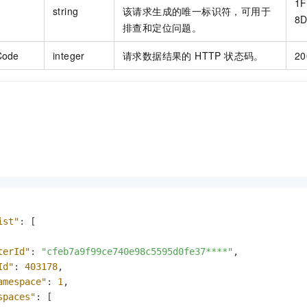
1F
string
该请求生成的唯一标识符，可用于
8D
排查和定位问题。
Code
integer
请求数据结果的 HTTP 状态码。
20
ist"
:
[
terId"
:
"cfeb7a9f99ce740e98c5595d0fe37****"
,
Id"
:
403178
,
amespace"
:
1
,
spaces"
:
[