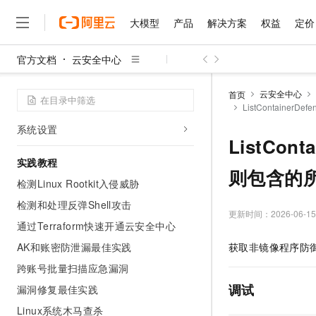
风险治理
大模型
产品
解决方案
权益
定价
检测响应
Agentic SOC
官方文档
云安全中心
主机防护
大模型
产品
解决方案
权益
定价
云市场
伙伴
服务
了解阿里云
精选产品
精选解决方案
普惠上云
产品定价
精选商城
成为销售伙伴
售前咨询
为什么选择阿里云
容器防护
千问AI平台
云安全中心
首页
了解云产品的定价详情
应用防护
ListContainer
大模型服务平台百炼
千问办公，解锁你的工作
普惠上云 官方力荐
分销伙伴
在线服务
网站建设
什么是云计算
大
大模型服务与应用平台
企业级Agent产品，直接
云服务器38元/年起，超
系统设置
咨询伙伴
多端小程序
技术领先
ListCon
云上成本管理
售后服务
千问大模型
Agency Agents：拥
官方推荐返现计划
大模型
大模型
精选产品
精选解决方案
Salesforce 国际版订阅
稳定可靠
实践教程
管理和优化成本
多元化、高性能、安全可靠
推荐新用户得奖励，单订单
则包含的
销售伙伴合作计划
自助服务
检测Linux Rootkit入侵威胁
友盟天域
安全合规
人工智能与机器学习
AI
文本生成
无影云电脑
HappyHorse 打造一
云工开物
无影生态合作计划
在线服务
检测和处理反弹Shell攻击
观测云
分析师报告
随时随地安全接入的云上超
高校专属算力普惠，学生认
更新时间：
2026-06-15
计算
互联网应用开发
Qwen3.8-Max
HOT
通过Terraform快速开通云安全中心
Salesforce On Alibaba C
工单服务
智能体时代全能旗舰模型
Tuya 物联网平台阿里云
研究报告与白皮书
云解析DNS
快速拥有专属 OpenClaw
Consulting Partner 合
大数据
容器
AK和账密防泄漏最佳实践
获取非镜像程序防
免费试用
短信专区
蓝凌 OA
Qwen3.7-Plus
跨账号批量扫描应急漏洞
AI 大模型销售与服务生
现代化应用
存储
天池大赛
能看、能想、能动手的多模
云原生大数据计算服务 Max
解决方案免费试用 新老
电子合同
调试
漏洞修复最佳实践
面向分析的企业级SaaS模
最高领取价值200元试用
安全
网络与CDN
AI 算法大赛
Qwen3-VL-Plus
Linux系统木马查杀
畅捷通