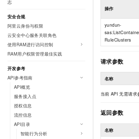
志
10 分钟在聊天系统中增加
专有云
操作
安全合规
yundun-
阿里云身份与权限
sas:ListContain
云安全中心服务关联角色
RuleClusters
使用RAM进行访问控制
RAM用户权限管理最佳实践
请求参数
开发参考
API参考指南
名称
API概览
当前
API
无需请求
服务接入点
授权信息
返回参数
流控信息
API目录
名称
智能行为分析