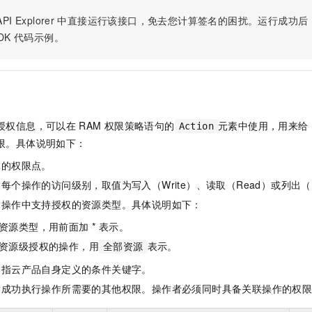
服务生态伙伴
视觉 Coding、空间感知、多模态思考等全面升级
1M上下文，专为长程任务能力而生
云工开物
企业应用
Night Plan 支持 Qwen 3.8-Max
AI 办公
NEW
PI Explorer
中直接运行该接口，免去您计算签名的困扰。运行成功后，OpenA
Red Hat
30+ 款产品免费体验
夜间 5 折，Qwen/Meoo/TokenPlan 客户专享
AI智能应用
科研合作
DK
代码示例。
ERP
堂（旗舰版）
SUSE
智能客服
AI 应用构建
大模型原生
CRM
2个月
自动承接线索
建站小程序
Qoder
大模型服务平台百炼-应用模版
OA 办公系统
HOT
NEW
面向真实软件
个人版上线、团队版降价；千问3.8-Max首发发尝鲜
丰富多元化的应用模版和解决方案
力提升
财税管理
模板建站
授权信息，可以在
RAM
权限策略语句的
元素中使用，用来给
Action
万有无界
大模型服务平台百炼-智能体
400电话
定制建站
限。具体说明如下：
的模型效果
灵活可视化地构建企业级 Agent
体的权限点。
方案
广告营销
模板小程序
秒悟
人工智能平台 PAI
每个操作的访问级别，取值为写入（Write）、读取（Read）或列出（L
定制小程序
云端极速 AI 
新一代 AI 视频生成模型，深度适配广告营销等场景
AI Native 的算法工程平台，一站式完成建模、训练、推理服务部署
指操作中支持授权的资源类型。具体说明如下：
APP 开发
资源类型，用前面加 * 表示。
建站系统
资源级授权的操作，用
表示。
全部资源
是指云产品自身定义的条件关键字。
AI 应用
10分钟微调：让0.6B模型媲美235B模型
多模态数据信
指成功执行操作所需要的其他权限。操作者必须同时具备关联操作的权
依托云原生高可用架构,实现Dify私有化部署
用1%尺寸在特定领域达到大模型90%以上效果