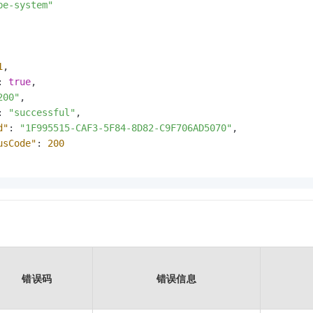
be-system"
1
,
:
true
,
200"
,
:
"successful"
,
d"
:
"1F995515-CAF3-5F84-8D82-C9F706AD5070"
,
usCode"
:
200
错误码
错误信息