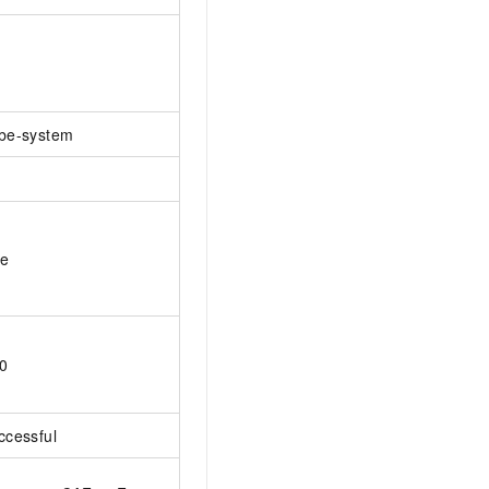
be-system
ue
0
ccessful