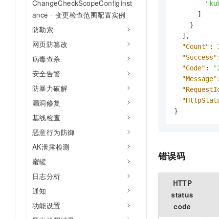
ChangeCheckScopeConfigInst
"ku
ance - 变更检查范围配置实例
]
}
防勒索
]
,
网页防篡改
"Count"
:
"Success"
病毒查杀
"Code"
:
"
安全告警
"Message"
防暴力破解
"RequestI
"HttpStat
漏洞修复
}
基线检查
恶意行为防御
AK泄露检测
错误码
蜜罐
日志分析
HTTP
通知
status
功能设置
code